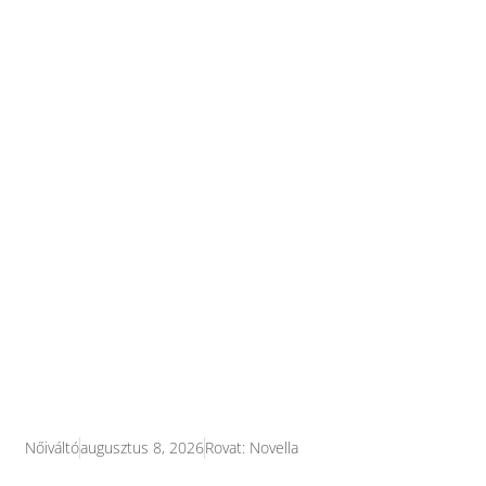
Nőiváltó
augusztus 8, 2026
Rovat:
Novella