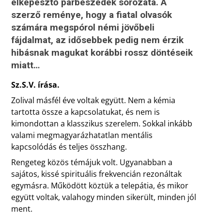
elképesztő párbeszédek sorozata. A
szerző reménye, hogy a fiatal olvasók
számára megspórol némi jövőbeli
fájdalmat, az idősebbek pedig nem érzik
hibásnak magukat korábbi rossz döntéseik
miatt…
Sz.S.V. írása.
Zolival másfél éve voltak együtt. Nem a kémia
tartotta össze a kapcsolatukat, és nem is
kimondottan a klasszikus szerelem. Sokkal inkább
valami megmagyarázhatatlan mentális
kapcsolódás és teljes összhang.
Rengeteg közös témájuk volt. Ugyanabban a
sajátos, kissé spirituális frekvencián rezonáltak
egymásra. Működött köztük a telepátia, és mikor
együtt voltak, valahogy minden sikerült, minden jól
ment.