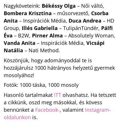
Nagyköveteink:
Békéssy Olga
– Női váltó,
Bombera Krisztina
– műsorvezető,
Csorba
Anita
– Inspirációk Média,
Duca Andrea
– HD
Group,
Illés Gabriella
– TulipánTündér,
Pálfi
Éva
– B2W,
Pirner Alma
– Absolutely Woman,
Vanda Anita
– Inspirációk Média,
Vicsápi
Natália
– Nati Method.
Köszönjük, hogy adományoddal te is
hozzájárulsz 1000 hátrányos helyzetű gyermek
mosolyához!
Fotók: 1000 táska, 1000 mosoly
Hasonló tartalmakat
ITT
olvashatsz. Ha tetszett
a cikkünk, oszd meg másokkal, és kövess
bennünket a
Facebook-
, valamint
Instagram-
oldalunkon
is.