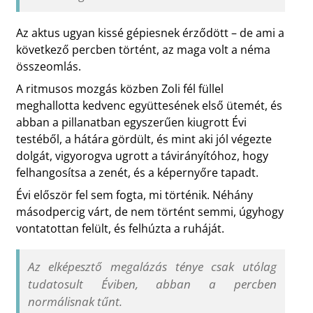
Az aktus ugyan kissé gépiesnek érződött – de ami a
következő percben történt, az maga volt a néma
összeomlás.
A ritmusos mozgás közben Zoli fél füllel
meghallotta kedvenc együttesének első ütemét, és
abban a pillanatban egyszerűen kiugrott Évi
testéből, a hátára gördült, és mint aki jól végezte
dolgát, vigyorogva ugrott a távirányítóhoz, hogy
felhangosítsa a zenét, és a képernyőre tapadt.
Évi először fel sem fogta, mi történik. Néhány
másodpercig várt, de nem történt semmi, úgyhogy
vontatottan felült, és felhúzta a ruháját.
Az elképesztő megalázás ténye csak utólag
tudatosult Éviben, abban a percben
normálisnak tűnt.