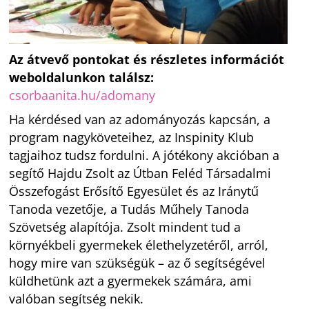
Az átvevő pontokat és részletes információt
weboldalunkon találsz:
csorbaanita.hu/adomany
Ha kérdésed van az adományozás kapcsán, a
program nagyköveteihez, az Inspinity Klub
tagjaihoz tudsz fordulni. A jótékony akcióban a
segítő Hajdu Zsolt az Útban Feléd Társadalmi
Összefogást Erősítő Egyesület és az Iránytű
Tanoda vezetője, a Tudás Műhely Tanoda
Szövetség alapítója. Zsolt mindent tud a
környékbeli gyermekek élethelyzetéről, arról,
hogy mire van szükségük – az ő segítségével
küldhetünk azt a gyermekek számára, ami
valóban segítség nekik.