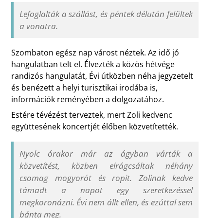
Lefoglalták a szállást, és péntek délután felültek
a vonatra.
Szombaton egész nap várost néztek. Az idő jó
hangulatban telt el. Élvezték a közös hétvége
randizós hangulatát, Évi útközben néha jegyzetelt
és benézett a helyi turisztikai irodába is,
információk reményében a dolgozatához.
Estére tévézést terveztek, mert Zoli kedvenc
együttesének koncertjét élőben közvetítették.
Nyolc órakor már az ágyban várták a
közvetítést, közben elrágcsáltak néhány
csomag mogyorót és ropit. Zolinak kedve
támadt a napot egy szeretkezéssel
megkoronázni. Évi nem állt ellen, és ezúttal sem
bánta meg.