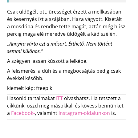
Csak üldögélt ott, ürességet érzett a mellkasában,
és kesernyés ízt a szájában. Haza vágyott. Kisétált
a mosdóba és rendbe tette magát, aztán még húsz
percig maga elé meredve üldögélt a kád szélén.
„Annyira várta ezt a műsort. Érthető. Nem történt
semmi különös.”
A szégyen lassan kúszott a lelkébe.
A felismerés, a düh és a megbocsájtás pedig csak
évekkel később.
kiemelt kép: freepik
Hasonló tartalmakat
ITT
olvashatsz. Ha tetszett a
cikkünk, oszd meg másokkal, és kövess bennünket
a
Facebook-
, valamint
Instagram-oldalunkon
is.