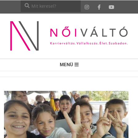
NŐI
MENÜ
VÁLTÓ