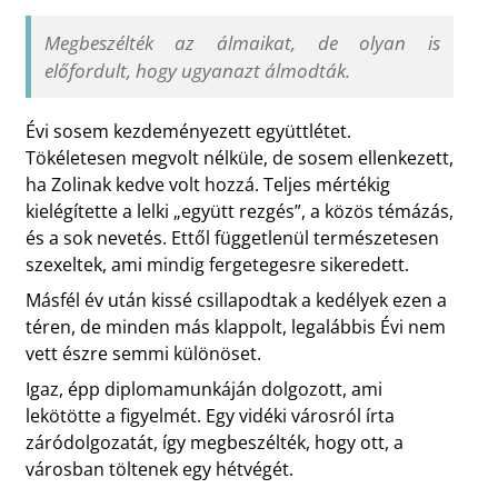
Megbeszélték az álmaikat, de olyan is
előfordult, hogy ugyanazt álmodták.
Évi sosem kezdeményezett együttlétet.
Tökéletesen megvolt nélküle, de sosem ellenkezett,
ha Zolinak kedve volt hozzá. Teljes mértékig
kielégítette a lelki „együtt rezgés”, a közös témázás,
és a sok nevetés. Ettől függetlenül természetesen
szexeltek, ami mindig fergetegesre sikeredett.
Másfél év után kissé csillapodtak a kedélyek ezen a
téren, de minden más klappolt, legalábbis Évi nem
vett észre semmi különöset.
Igaz, épp diplomamunkáján dolgozott, ami
lekötötte a figyelmét. Egy vidéki városról írta
záródolgozatát, így megbeszélték, hogy ott, a
városban töltenek egy hétvégét.