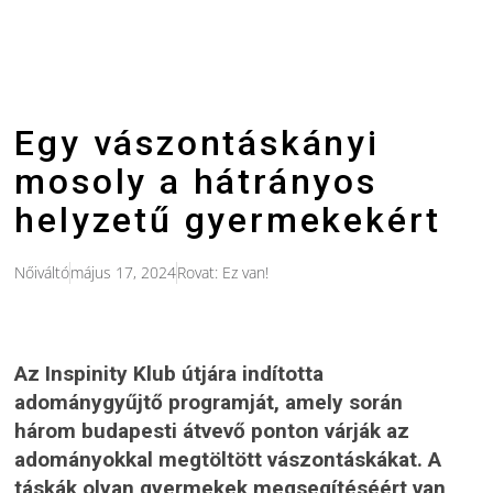
Egy vászontáskányi
mosoly a hátrányos
helyzetű gyermekekért
Nőiváltó
május 17, 2024
Rovat:
Ez van!
Az Inspinity Klub útjára indította
adománygyűjtő programját, amely során
három budapesti átvevő ponton várják az
adományokkal megtöltött vászontáskákat. A
táskák olyan gyermekek megsegítéséért van,