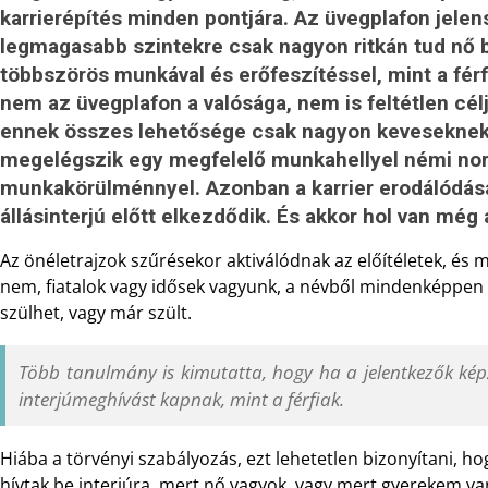
karrierépítés minden pontjára. Az üvegplafon jelen
legmagasabb szintekre csak nagyon ritkán tud nő be
többszörös munkával és erőfeszítéssel, mint a fé
nem az üvegplafon a valósága, nem is feltétlen célja
ennek összes lehetősége csak nagyon keveseknek
megelégszik egy megfelelő munkahellyel némi nor
munkakörülménnyel. Azonban a karrier erodálódása 
állásinterjú előtt elkezdődik. És akkor hol van még
Az önéletrajzok szűrésekor aktiválódnak az előítéletek, és 
nem, fiatalok vagy idősek vagyunk, a névből mindenképpen lá
szülhet, vagy már szült.
Több tanulmány is kimutatta, hogy ha a jelentkezők kép
interjúmeghívást kapnak, mint a férfiak.
Hiába a törvényi szabályozás, ezt lehetetlen bizonyítani, ho
hívtak be interjúra, mert nő vagyok, vagy mert gyerekem va