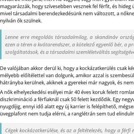
magyarázzák, hogy szívesebben vesznek fel férfit, és hideg üz
mivel társadalmi berendezkedésünk nem változott, a nőkne
nyilván ők szülnek.
Lenne erre megoldás társadalmilag, a skandináv országo
ezen a téren a kvótarendszer, a kötelező egyenlő bér, a p
szolgáltatások, és a társadalmi szemléletváltás segítségéve
De valójában akkor derül ki, hogy a kockázatkerülés csak k
mélyebb előítélettel van dolgunk, amikor azzal is szembesü
hátrányba kerülnek, akiknek a gyerekei már nagyok, és nem 
A nők elhelyezkedési esélyei már 40 éves koruk felett romla
diszkrimináció a férfiaknál csak 50 felett kezdődik. Egy ne
nyugdíjig, ennyi idő alatt egy új karrier is felépíthető, mé
üvegplafont nem tudja elérni, a ranglétrán sem tud elinduln
Cégek kockázatkerülése, és az a feltételezés, hogy a fér