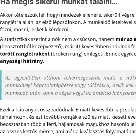
Ha mégis sikerül munkát találni…
Akkor tételezzük fel, hogy mindezek ellenére, sikerült végre m
ranglétra alján, az első lépcsőfokon. A munkaidő leteltével 
főzni, mosni, leckét kikérdezni.
A statisztikák szerint a nők nem a csúcson, hanem
már az e
(beosztottból középvezető), már itt kevesebben indulnak fel
törött ranglétraként
(broken rung) emlegeti. Ennek egyik 
anyasági hátrány
.
Az egyenlőtlen otthoni tehermegosztás miatt a nő
munkahelyi kapcsolatépítésre vagy túlórákra, nekik kell 
munkaidő után, amit a cégek végül az ambíció hiányaként
Ezek a hátrányok összeadódnak. Emiatt kevesebb kapcsolati
felhalmozni, és ezt tovább rontják a szülés miatt kiesett éve
beosztásban több a férfi, hajlamosak magukhoz hasonló jelö
az összes kettős mérce, ami már a kiválasztás folyamatában