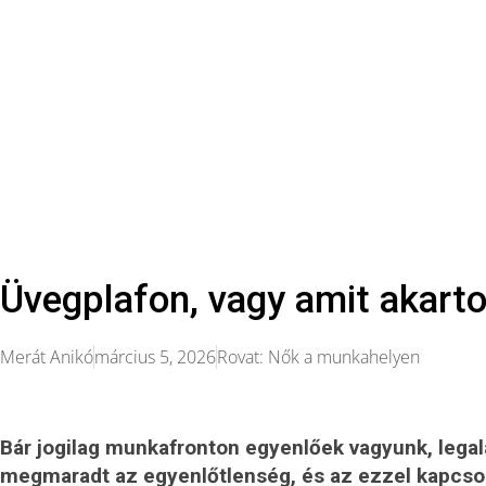
Üvegplafon, vagy amit akart
Merát Anikó
március 5, 2026
Rovat:
Nők a munkahelyen
Bár jogilag munkafronton egyenlőek vagyunk, legal
megmaradt az egyenlőtlenség, és az ezzel kapcsola