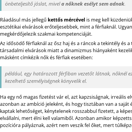
önbeteljesítő jóslat, mivel
a
nőknek esélyt sem adnak
.
Ráadásul más jellegű
kettős mércével
is meg kell küzdeniük
esztétikai elvárások erőteljesebbek, mint a férfiaknál. Ugya
megkérdőjelezik szakmai kompetenciáját.
Az idősödő férfiaknál az ősz haj és a ráncok a tekintély és a 
társadalmi elvárások miatt a dinamizmus hiányaként kezeli
másként címkézik nők és férfiak esetében:
például, egy határozott férfiban vezetőt látnak, nőknél e
kezelhető személyiségnek könyvelik el.
Ha egy nő magas fizetést vár el, azt kapzsiságnak, irreális e
azonban az ambíció jeleként, és hogy tisztában van a saját 
kaptak lehetőséget, kénytelenek rosszabbul fizetett, a ké
elvállalni, mert élni kell valamiből. Azonban amikor képze
pozícióra pályáznak, azért nem veszik fel őket, mert túlképz