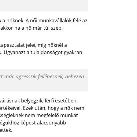
 a nőknek. A női munkavállalók felé az
nakkor ha a nő már túl szép,
tapasztalat jelei, míg nőknél a
k. Ugyanazt a tulajdonságot gyakran
zt már agresszív fellépésnek, nehezen
lvárásnak bélyegzik, férfi esetében
értékeivel. Ezek után, hogy a nők nem
pességieknek nem megfelelő munkát
ttségükhöz képest alacsonyabb
ettek.