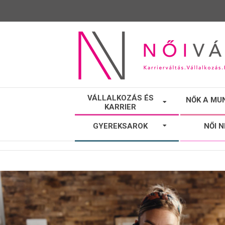
NŐI
VÁLLALKOZÁS ÉS
NŐK A MU
KARRIER
VÁLTÓ
GYEREKSAROK
NŐI 