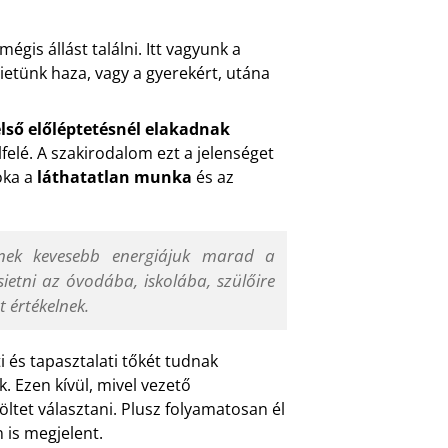
égis állást találni. Itt vagyunk a
sietünk haza, vagy a gyerekért, utána
lső előléptetésnél elakadnak
felé. A szakirodalom ezt a jelenséget
oka a
láthatatlan munka
és az
knek kevesebb energiájuk marad a
sietni az óvodába, iskolába, szülőire
 értékelnek.
 és tapasztalati tőkét tudnak
k. Ezen kívül, mivel vezető
ltet választani. Plusz folyamatosan él
 is megjelent.