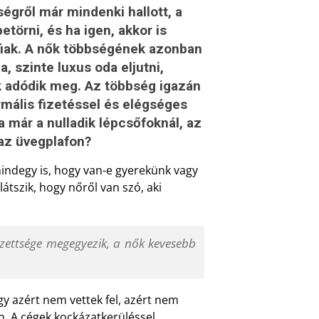
ségről már mindenki hallott, a
törni, és ha igen, akkor is
rfiak. A nők többségének azonban
, szinte luxus oda eljutni,
 adódik meg. Az többség igazán
mális fizetéssel és elégséges
már a nulladik lépcsőfoknál, az
 az üvegplafon?
mindegy is, hogy van-e gyerekünk vagy
tszik, hogy nőről van szó, aki
zettsége megegyezik, a nők kevesebb
gy azért nem vettek fel, azért nem
n. A cégek kockázatkerüléssel