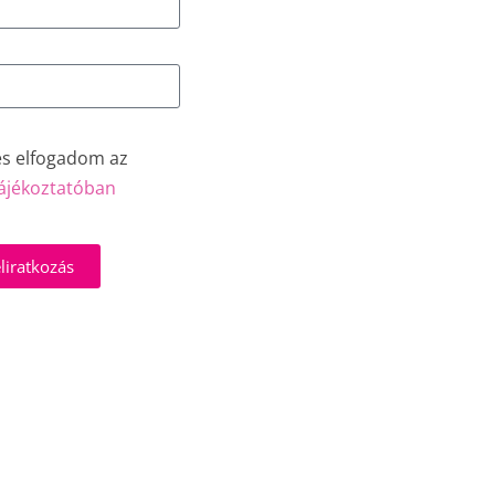
és elfogadom az
ájékoztatóban
liratkozás