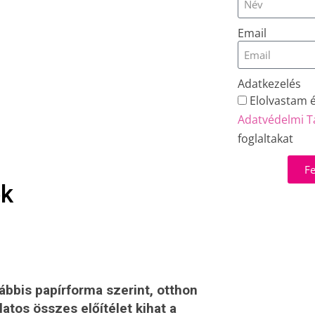
Email
Adatkezelés
Elolvastam 
Adatvédelmi T
foglaltakat
Fe
ok
ábbis papírforma szerint, otthon
tos összes előítélet kihat a