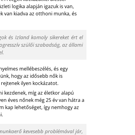
leti logika alapján igazuk is van,
k van kiadva az otthoni munka, és
k és Izland komoly sikereket ért el
rogresszív szülői szabadság, az állami
l.
ényelmes mellébeszélés, és egy
lünk, hogy az idősebb nők is
rejtenek ilyen kockázatot.
ni kezdenek, míg az életkor alapú
gyven éves nőnek még 25 év van hátra a
gsem kap lehetőséget, így nemhogy az
i.
fi munkaerő kevesebb problémával jár,