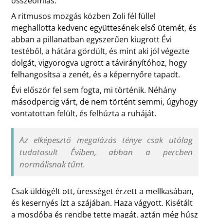
összeomlás.
A ritmusos mozgás közben Zoli fél füllel
meghallotta kedvenc együttesének első ütemét, és
abban a pillanatban egyszerűen kiugrott Évi
testéből, a hátára gördült, és mint aki jól végezte
dolgát, vigyorogva ugrott a távirányítóhoz, hogy
felhangosítsa a zenét, és a képernyőre tapadt.
Évi először fel sem fogta, mi történik. Néhány
másodpercig várt, de nem történt semmi, úgyhogy
vontatottan felült, és felhúzta a ruháját.
Az elképesztő megalázás ténye csak utólag
tudatosult Éviben, abban a percben
normálisnak tűnt.
Csak üldögélt ott, ürességet érzett a mellkasában,
és kesernyés ízt a szájában. Haza vágyott. Kisétált
a mosdóba és rendbe tette magát, aztán még húsz