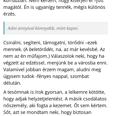
kórházban. Nem kértem, hogy kísérjen el –jött
magától. Én is ugyanígy tennék, mégis különös
érzés.
Adni annyival könnyebb, mint kapni.
Csinálni, segíteni, támogatni, törődni –ezek
mennek. (A
beletörődés
, na, az már kevésbé. Az
nem az én műfajom.) Válaszolok neki, hogy ha
végzett az edzéssel, menjünk be a városba enni.
Valamivel jobban érzem magam, aludni meg
úgysem tudok -fényes nappal, szombat
délután.
A tesómnak is írok gyorsan, a lelkemre kötötte,
hogy adjak helyzetjelentést. A másik csodálatos
nőszemély, aki fogta a kezemet. Őt sem kértem.
Sőt, azt se mondtam neki, hogy biztosan