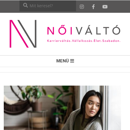
NŐI
MENÜ
VÁLTÓ