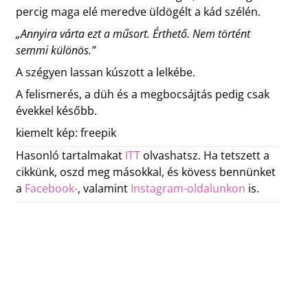
percig maga elé meredve üldögélt a kád szélén.
„Annyira várta ezt a műsort. Érthető. Nem történt
semmi különös.”
A szégyen lassan kúszott a lelkébe.
A felismerés, a düh és a megbocsájtás pedig csak
évekkel később.
kiemelt kép: freepik
Hasonló tartalmakat
ITT
olvashatsz. Ha tetszett a
cikkünk, oszd meg másokkal, és kövess bennünket
a
Facebook-
, valamint
Instagram-oldalunkon
is.