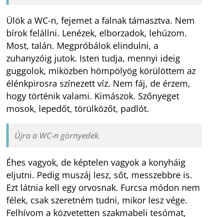
Ülök a WC-n, fejemet a falnak támasztva. Nem
bírok felállni. Lenézek, elborzadok, lehúzom.
Most, talán. Megpróbálok elindulni, a
zuhanyzóig jutok. Isten tudja, mennyi ideig
guggolok, miközben hömpölyög körülöttem az
élénkpirosra színezett víz. Nem fáj, de érzem,
hogy történik valami. Kimászok. Szőnyeget
mosok, lepedőt, törülközőt, padlót.
Újra a WC-n görnyedek.
Éhes vagyok, de képtelen vagyok a konyháig
eljutni. Pedig muszáj lesz, sőt, messzebbre is.
Ezt látnia kell egy orvosnak. Furcsa módon nem
félek, csak szeretném tudni, mikor lesz vége.
Felhívom a közvetetten szakmabeli tesómat,