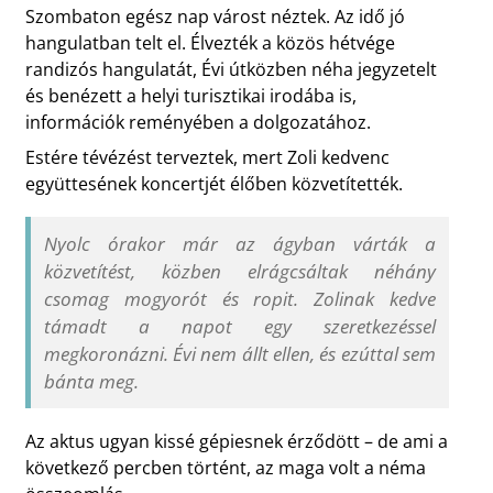
Szombaton egész nap várost néztek. Az idő jó
hangulatban telt el. Élvezték a közös hétvége
randizós hangulatát, Évi útközben néha jegyzetelt
és benézett a helyi turisztikai irodába is,
információk reményében a dolgozatához.
Estére tévézést terveztek, mert Zoli kedvenc
együttesének koncertjét élőben közvetítették.
Nyolc órakor már az ágyban várták a
közvetítést, közben elrágcsáltak néhány
csomag mogyorót és ropit. Zolinak kedve
támadt a napot egy szeretkezéssel
megkoronázni. Évi nem állt ellen, és ezúttal sem
bánta meg.
Az aktus ugyan kissé gépiesnek érződött – de ami a
következő percben történt, az maga volt a néma