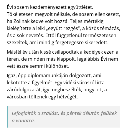
Évi sosem kezdeményezett együttlétet.
Tökéletesen megvolt nélküle, de sosem ellenkezett,
ha Zolinak kedve volt hozzá. Teljes mértékig
kielégítette a lelki „együtt rezgés”, a közös témázás,
és a sok nevetés. Ettől függetlenül természetesen
szexeltek, ami mindig fergetegesre sikeredett.
Másfél év után kissé csillapodtak a kedélyek ezen a
téren, de minden más klappolt, legalábbis Évi nem
vett észre semmi különöset.
Igaz, épp diplomamunkáján dolgozott, ami
lekötötte a figyelmét. Egy vidéki városról írta
záródolgozatát, így megbeszélték, hogy ott, a
városban töltenek egy hétvégét.
Lefoglalták a szállást, és péntek délután felültek
a vonatra.