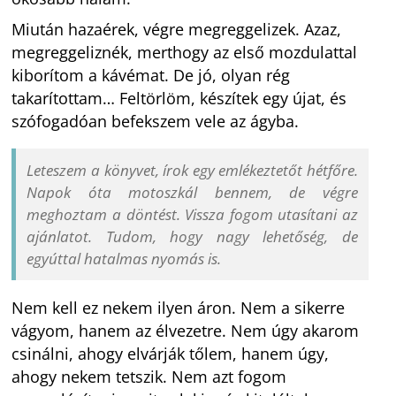
Miután hazaérek, végre megreggelizek. Azaz,
megreggeliznék, merthogy az első mozdulattal
kiborítom a kávémat. De jó, olyan rég
takarítottam… Feltörlöm, készítek egy újat, és
szófogadóan befekszem vele az ágyba.
Leteszem a könyvet, írok egy emlékeztetőt hétfőre.
Napok óta motoszkál bennem, de végre
meghoztam a döntést. Vissza fogom utasítani az
ajánlatot. Tudom, hogy nagy lehetőség, de
egyúttal hatalmas nyomás is.
Nem kell ez nekem ilyen áron. Nem a sikerre
vágyom, hanem az élvezetre. Nem úgy akarom
csinálni, ahogy elvárják tőlem, hanem úgy,
ahogy nekem tetszik. Nem azt fogom