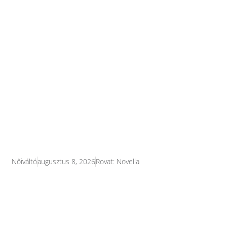
Nőiváltó
augusztus 8, 2026
Rovat:
Novella
Mikor válik jelentőségteljessé egy tekintet
vagy egy egészen hétköznapi jelenet?
Melyik pillanatban válik ragyogóan színessé
egy falevél? Miért nem látjuk azt, ami van?