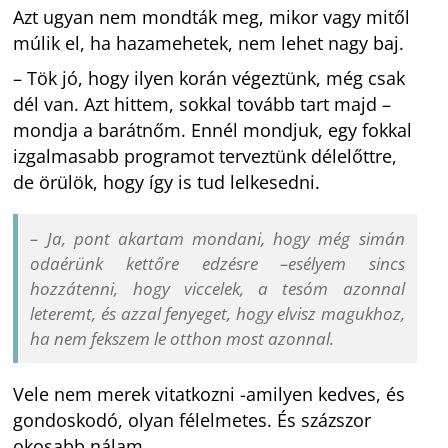
Azt ugyan nem mondták meg, mikor vagy mitől
múlik el, ha hazamehetek, nem lehet nagy baj.
– Tök jó, hogy ilyen korán végeztünk, még csak
dél van. Azt hittem, sokkal tovább tart majd –
mondja a barátnőm. Ennél mondjuk, egy fokkal
izgalmasabb programot terveztünk délelőttre,
de örülök, hogy így is tud lelkesedni.
– Ja, pont akartam mondani, hogy még simán
odaérünk kettőre edzésre –esélyem sincs
hozzátenni, hogy viccelek, a tesóm azonnal
leteremt, és azzal fenyeget, hogy elvisz magukhoz,
ha nem fekszem le otthon most azonnal.
Vele nem merek vitatkozni -amilyen kedves, és
gondoskodó, olyan félelmetes. És százszor
okosabb nálam.