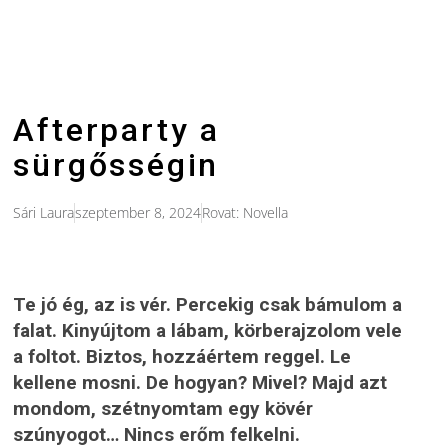
Afterparty a
sürgősségin
Sári Laura
szeptember 8, 2024
Rovat:
Novella
Te jó ég, az is vér. Percekig csak bámulom a
falat. Kinyújtom a lábam, körberajzolom vele
a foltot. Biztos, hozzáértem reggel. Le
kellene mosni. De hogyan? Mivel? Majd azt
mondom, szétnyomtam egy kövér
szúnyogot… Nincs erőm felkelni.