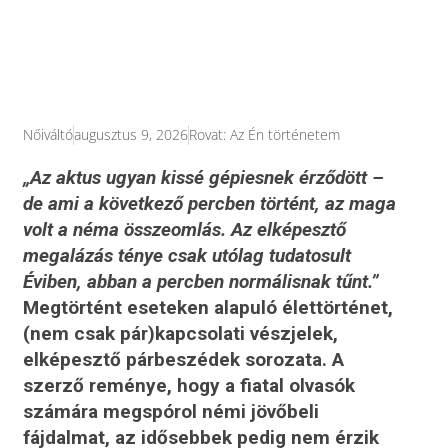
Nőiváltó
augusztus 9, 2026
Rovat:
Az Én történetem
„Az aktus ugyan kissé gépiesnek érződött –
de ami a következő percben történt, az maga
volt a néma összeomlás. Az elképesztő
megalázás ténye csak utólag tudatosult
Éviben, abban a percben normálisnak tűnt.”
Megtörtént eseteken alapuló élettörténet,
(nem csak pár)kapcsolati vészjelek,
elképesztő párbeszédek sorozata. A
szerző reménye, hogy a fiatal olvasók
számára megspórol némi jövőbeli
fájdalmat, az idősebbek pedig nem érzik