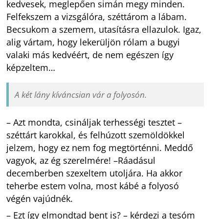
kedvesek, meglepően simán megy minden.
Felfekszem a vizsgálóra, széttárom a lábam.
Becsukom a szemem, utasításra ellazulok. Igaz,
alig vártam, hogy lekerüljön rólam a bugyi
valaki más kedvéért, de nem egészen így
képzeltem…
A két lány kíváncsian vár a folyosón.
– Azt mondta, csináljak terhességi tesztet –
széttárt karokkal, és felhúzott szemöldökkel
jelzem, hogy ez nem fog megtörténni. Meddő
vagyok, az ég szerelmére! –Ráadásul
decemberben szexeltem utoljára. Ha akkor
teherbe estem volna, most kábé a folyosó
végén vajúdnék.
– Ezt így elmondtad bent is? – kérdezi a tesóm