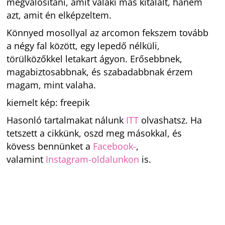
megvalósítani, amit valaki más kitalált, hanem
azt, amit én elképzeltem.
Könnyed mosollyal az arcomon fekszem tovább
a négy fal között, egy lepedő nélküli,
törülközőkkel letakart ágyon. Erősebbnek,
magabiztosabbnak, és szabadabbnak érzem
magam, mint valaha.
kiemelt kép: freepik
Hasonló tartalmakat nálunk
ITT
olvashatsz. Ha
tetszett a cikkünk, oszd meg másokkal, és
kövess bennünket a
Facebook-
,
valamint
Instagram-oldalunkon
is.