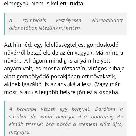
elmegyek. Nem is kellett -tudta.
A szimbiózis veszélyesen előrehaladott
állapotában létezünk mi ketten.
Azt hinnéd, egy felelősségteljes, gondoskodó
nővérről beszélek, de az én vagyok. Mármint, a
nővér… A húgom mindig is anyám helyett
anyám volt, és most a rózsaszín, virágos ruhája
alatt gömbölyödő pocakjában ott növekszik,
akinek igazából is az anyukája lesz. (Vagy már
most is az.) A legjobb helyre jön ez a kisbaba.
A kezembe veszek egy könyvet. Darálom a
sorokat, de semmi nem jut el a tudatomig. Az
elmúlt tizenkét óra pörög a szemem előtt újra,
meg újra.