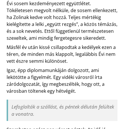
Évi sosem kezdeményezett együttlétet.
Tökéletesen megvolt nélküle, de sosem ellenkezett,
ha Zolinak kedve volt hozzá. Teljes mértékig
kielégítette a lelki „együtt rezgés”, a közös témázás,
és a sok nevetés. Ettől függetlenül természetesen
szexeltek, ami mindig fergetegesre sikeredett.
Másfél év után kissé csillapodtak a kedélyek ezen a
téren, de minden más klappolt, legalábbis Évi nem
vett észre semmi különöset.
Igaz, épp diplomamunkáján dolgozott, ami
lekötötte a figyelmét. Egy vidéki városról írta
záródolgozatát, így megbeszélték, hogy ott, a
városban töltenek egy hétvégét.
Lefoglalták a szállást, és péntek délután felültek
a vonatra.