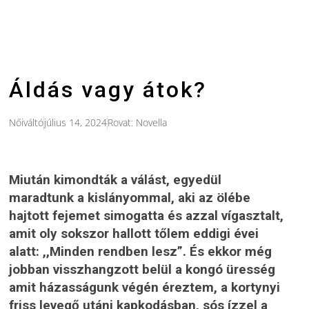
Áldás vagy átok?
Nőiváltó
július 14, 2024
Rovat:
Novella
Miután kimondták a válást, egyedül
maradtunk a kislányommal, aki az ölébe
hajtott fejemet simogatta és azzal vígasztalt,
amit oly sokszor hallott tőlem eddigi évei
alatt: ,,Minden rendben lesz”. És ekkor még
jobban visszhangzott belül a kongó üresség
amit házasságunk végén éreztem, a kortynyi
friss levegő utáni kapkodásban, sós ízzel a