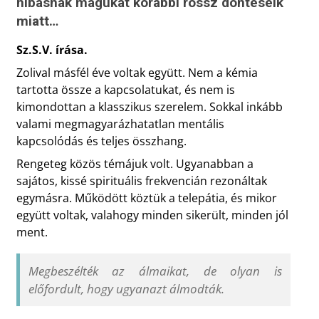
hibásnak magukat korábbi rossz döntéseik
miatt…
Sz.S.V. írása.
Zolival másfél éve voltak együtt. Nem a kémia
tartotta össze a kapcsolatukat, és nem is
kimondottan a klasszikus szerelem. Sokkal inkább
valami megmagyarázhatatlan mentális
kapcsolódás és teljes összhang.
Rengeteg közös témájuk volt. Ugyanabban a
sajátos, kissé spirituális frekvencián rezonáltak
egymásra. Működött köztük a telepátia, és mikor
együtt voltak, valahogy minden sikerült, minden jól
ment.
Megbeszélték az álmaikat, de olyan is
előfordult, hogy ugyanazt álmodták.