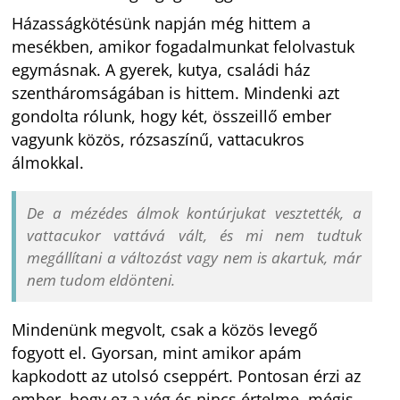
Házasságkötésünk napján még hittem a
mesékben, amikor fogadalmunkat felolvastuk
egymásnak. A gyerek, kutya, családi ház
szentháromságában is hittem. Mindenki azt
gondolta rólunk, hogy két, összeillő ember
vagyunk közös, rózsaszínű, vattacukros
álmokkal.
De a mézédes álmok kontúrjukat vesztették, a
vattacukor vattává vált, és mi nem tudtuk
megállítani a változást vagy nem is akartuk, már
nem tudom eldönteni.
Mindenünk megvolt, csak a közös levegő
fogyott el. Gyorsan, mint amikor apám
kapkodott az utolsó cseppért. Pontosan érzi az
ember, hogy ez a vég és nincs értelme, mégis