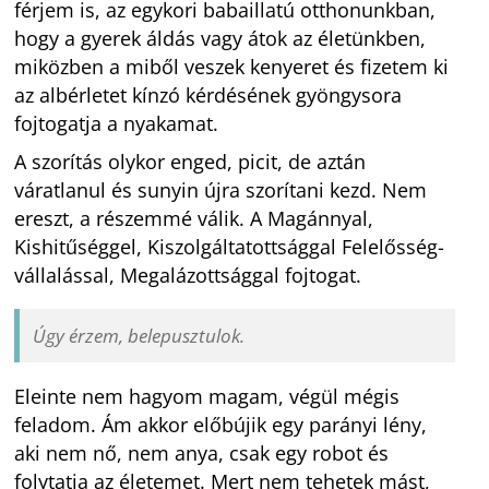
férjem is, az egykori babaillatú otthonunkban,
hogy a gyerek áldás vagy átok az életünkben,
miközben a miből veszek kenyeret és fizetem ki
az albérletet kínzó kérdésének gyöngysora
fojtogatja a nyakamat.
A szorítás olykor enged, picit, de aztán
váratlanul és sunyin újra szorítani kezd. Nem
ereszt, a részemmé válik. A Magánnyal,
Kishitűséggel, Kiszolgáltatottsággal Felelősség-
vállalással, Megalázottsággal fojtogat.
Úgy érzem, belepusztulok.
Eleinte nem hagyom magam, végül mégis
feladom. Ám akkor előbújik egy parányi lény,
aki nem nő, nem anya, csak egy robot és
folytatja az életemet. Mert nem tehetek mást,