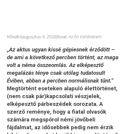
Nőiváltó
augusztus 9, 2026
Rovat:
Az Én történetem
„Az aktus ugyan kissé gépiesnek érződött –
de ami a következő percben történt, az maga
volt a néma összeomlás. Az elképesztő
megalázás ténye csak utólag tudatosult
Éviben, abban a percben normálisnak tűnt.”
Megtörtént eseteken alapuló élettörténet,
(nem csak pár)kapcsolati vészjelek,
elképesztő párbeszédek sorozata. A
szerző reménye, hogy a fiatal olvasók
számára megspórol némi jövőbeli
fájdalmat, az idősebbek pedig nem érzik