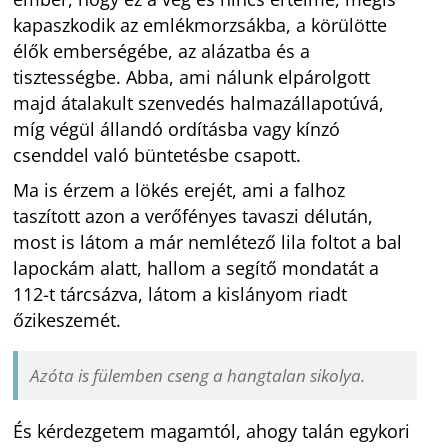
kapaszkodik az emlékmorzsákba, a körülötte
élők emberségébe, az alázatba és a
tisztességbe. Abba, ami nálunk elpárolgott
majd átalakult szenvedés halmazállapotúvá,
míg végül állandó ordításba vagy kínzó
csenddel való büntetésbe csapott.
Ma is érzem a lökés erejét, ami a falhoz
taszított azon a verőfényes tavaszi délután,
most is látom a már nemlétező lila foltot a bal
lapockám alatt, hallom a segítő mondatát a
112-t tárcsázva, látom a kislányom riadt
őzikeszemét.
Azóta is fülemben cseng a hangtalan sikolya.
És kérdezgetem magamtól, ahogy talán egykori