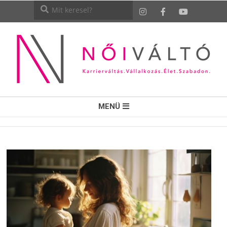
NŐI
MENÜ
VÁLTÓ