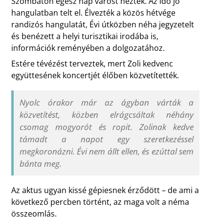
Szombaton egész nap várost néztek. Az idő jó
hangulatban telt el. Élvezték a közös hétvége
randizós hangulatát, Évi útközben néha jegyzetelt
és benézett a helyi turisztikai irodába is,
információk reményében a dolgozatához.
Estére tévézést terveztek, mert Zoli kedvenc
együttesének koncertjét élőben közvetítették.
Nyolc órakor már az ágyban várták a
közvetítést, közben elrágcsáltak néhány
csomag mogyorót és ropit. Zolinak kedve
támadt a napot egy szeretkezéssel
megkoronázni. Évi nem állt ellen, és ezúttal sem
bánta meg.
Az aktus ugyan kissé gépiesnek érződött – de ami a
következő percben történt, az maga volt a néma
összeomlás.