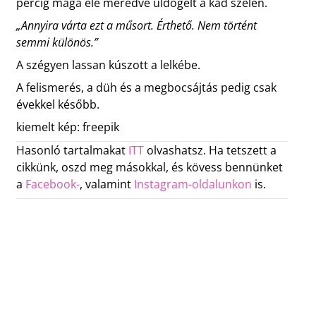
percig maga elé meredve üldögélt a kád szélén.
„Annyira várta ezt a műsort. Érthető. Nem történt
semmi különös.”
A szégyen lassan kúszott a lelkébe.
A felismerés, a düh és a megbocsájtás pedig csak
évekkel később.
kiemelt kép: freepik
Hasonló tartalmakat
ITT
olvashatsz. Ha tetszett a
cikkünk, oszd meg másokkal, és kövess bennünket
a
Facebook-
, valamint
Instagram-oldalunkon
is.