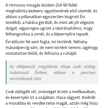
A ritmusos mozgás közben Zoli fél füllel
meghallotta kedvenc együttesének első ütemét, és
abban a pillanatban egyszerűen kiugrott Évi
testéből, a hátára gördült, és mint aki jól végezte
dolgát, vigyorogva ugrott a távirányítóhoz, hogy
felhangosítsa a zenét, és a képernyőre tapadt.
Évi először fel sem fogta, mi történik. Néhány
másodpercig várt, de nem történt semmi, úgyhogy
vontatottan felült, és felhúzta a ruháját.
Az elképesztő megalázás ténye csak utólag
tudatosult Éviben, abban a percben
normálisnak tűnt.
Csak üldögélt ott, ürességet érzett a mellkasában,
és kesernyés ízt a szájában. Haza vágyott. Kisétált
a mosdóba és rendbe tette magát, aztán még húsz