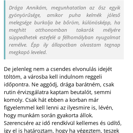
Drága Annikám, megunhatatlan az ősz egyik
gyönyörűsége, amikor puha kelmék jóleső
melegsége burkolja be bőröm, különösképp, ha
meghitt otthonomban takarók mélyére
süppedhetek estefelé a félhomályban nyugalmat
remélve. Épp ily állapotban olvastam tegnap
megkapó leveled.
De jelenleg nem a csendes elvonulás idejét
töltöm, a városba kell indulnom reggeli
időpontra. Ne aggódj, drága barátném, csak
rutin érvizsgálatra kaptam beutalót, semmi
komoly. Csak hát ebben a korban már
figyelemmel kell lenni az ilyesmire is, lévén,
hogy munkám során gyakorta állok.
Szerencsére az idő rendkívül kellemes és üdítő,
így el is határoztam, hogy ha végeztem, teszek