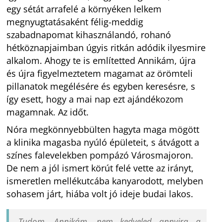
egy sétát arrafelé a környéken lelkem
megnyugtatásaként félig-meddig
szabadnapomat kihasználandó, rohanó
hétköznapjaimban úgyis ritkán adódik ilyesmire
alkalom. Ahogy te is említetted Annikám, újra
és újra figyelmeztetem magamat az örömteli
pillanatok megélésére és egyben keresésre, s
így esett, hogy a mai nap ezt ajándékozom
magamnak. Az időt.
Nóra megkönnyebbülten hagyta maga mögött
a klinika magasba nyúló épületeit, s átvágott a
színes falevelekben pompázó Városmajoron.
De nem a jól ismert körút felé vette az irányt,
ismeretlen mellékutcába kanyarodott, melyben
sohasem járt, hiába volt jó ideje budai lakos.
„Tudom, Annikám, nem kedveled annyira a