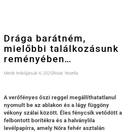
Drága barátném,
mielőbbi találkozásunk
reményében…
Merát Anikó
január 4, 2025
Rovat:
Novella
A verőfényes őszi reggel megállíthatatlanul
nyomult be az ablakon és a lágy függöny
vékony szálai között. Éles fénycsík vetődött a
felbontott borítékra és a halványlila
levélpapírra, amely Nóra fehér asztalán