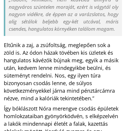
nagyváros szüntelen moraját, ezért is vágytál oly
nagyon vidékre, de éppen az a varázslatos, hogy
alig sétálok beljebb egy-két utcával, máris
csendes, hangulatos környéken találom magam.
Eltűnik a zaj, a zsúfoltság, meglepően sok a
zöld is. Az ódon házak tövében kis üzletek és
hangulatos kávézók bújnak meg, egyik a másik
után, kedvem lenne mindegyikbe beülni, és
süteményt rendelni. Nos, egy ilyen túra
bizonyosan csodás lenne, de súlyos
következményekkel járna mind pénztárcámra
nézve, mind a kalóriák tekintetében.”
Így bóklászott Nóra merengve csodás épületek
homlokzataiban gyönyörködvén, s elképzelvén
a lakók mindennapi életét a falak, kazettás