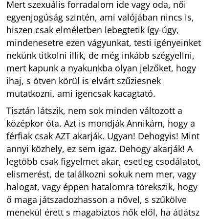
Mert szexuális forradalom ide vagy oda, női
egyenjogúság szintén, ami valójában nincs is,
hiszen csak elméletben lebegtetik így-úgy,
mindenesetre ezen vágyunkat, testi igényeinket
nekünk titkolni illik, de még inkább szégyellni,
mert kapunk a nyakunkba olyan jelzőket, hogy
ihaj, s ötven körül is elvárt szűziesnek
mutatkozni, ami igencsak kacagtató.
Tisztán látszik, nem sok minden változott a
középkor óta. Azt is mondják Annikám, hogy a
férfiak csak AZT akarják. Ugyan! Dehogyis! Mint
annyi közhely, ez sem igaz. Dehogy akarják! A
legtöbb csak figyelmet akar, esetleg csodálatot,
elismerést, de találkozni sokuk nem mer, vagy
halogat, vagy éppen hatalomra törekszik, hogy
ő maga játszadozhasson a nővel, s szűkölve
menekül érett s magabiztos nők elől, ha átlátsz