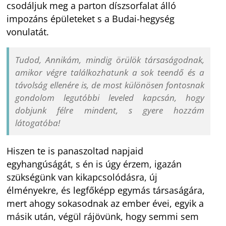
csodáljuk meg a parton díszsorfalat álló
impozáns épületeket s a Budai-hegység
vonulatát.
Tudod, Annikám, mindig örülök társaságodnak,
amikor végre találkozhatunk a sok teendő és a
távolság ellenére is, de most különösen fontosnak
gondolom legutóbbi leveled kapcsán, hogy
dobjunk félre mindent, s gyere hozzám
látogatóba!
Hiszen te is panaszoltad napjaid
egyhangúságát, s én is úgy érzem, igazán
szükségünk van kikapcsolódásra, új
élményekre, és legfőképp egymás társaságára,
mert ahogy sokasodnak az ember évei, egyik a
másik után, végül rájövünk, hogy semmi sem