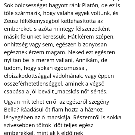
Sok bölcsességet hagyott ránk Platón, de ez is
tőle származik, hogy valaha egyek voltunk, és
Zeusz féltékenységből kettéhasította az
embereket, s azóta mintegy félszerzetként
másik felünket keressük. Hát kérem szépen,
önhittség vagy sem, egészen bizonyosan
egésznek érzem magam. Neked ezt egészen
nyíltan be is merem vallani, Annikám, de
tudom, hogy sokan egoizmussal,
elbizakodottsággal vádolnának, vagy éppen
összeférhetetlenséggel, aminek a végső
csapása a jól bevált „macskás nő” sértés.
Ugyan mit tehet erről az egészről szegény
Bella? Ráadásul őt fiam hozta a házhoz,
lényegében az ő macskája. Részemről is sokkal
szívesebben töltök időt teljes egész
emberekkel, mint akik eldőlnek