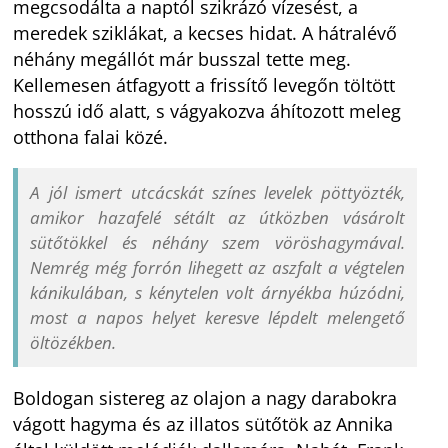
megcsodálta a naptól szikrázó vízesést, a
meredek sziklákat, a kecses hidat. A hátralévő
néhány megállót már busszal tette meg.
Kellemesen átfagyott a frissítő levegőn töltött
hosszú idő alatt, s vágyakozva áhítozott meleg
otthona falai közé.
A jól ismert utcácskát színes levelek pöttyözték,
amikor hazafelé sétált az útközben vásárolt
sütőtökkel és néhány szem vöröshagymával.
Nemrég még forrón lihegett az aszfalt a végtelen
kánikulában, s kénytelen volt árnyékba húzódni,
most a napos helyet keresve lépdelt melengető
öltözékben.
Boldogan sistereg az olajon a nagy darabokra
vágott hagyma és az illatos sütőtök az Annika