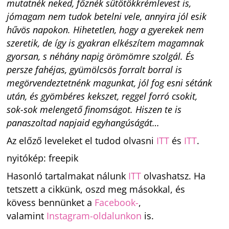
mutatnék neked, főznék sütötökkrémlevest is,
jómagam nem tudok betelni vele, annyira jól esik
hűvös napokon. Hihetetlen, hogy a gyerekek nem
szeretik, de így is gyakran elkészítem magamnak
gyorsan, s néhány napig örömömre szolgál. És
persze fahéjas, gyümölcsös forralt borral is
megörvendeztetnénk magunkat, jól fog esni sétánk
után, és gyömbéres kekszet, reggel forró csokit,
sok-sok melengető finomságot. Hiszen te is
panaszoltad napjaid egyhangúságát…
Az előző leveleket el tudod olvasni
ITT
és
ITT
.
nyitókép: freepik
Hasonló tartalmakat nálunk
ITT
olvashatsz. Ha
tetszett a cikkünk, oszd meg másokkal, és
kövess bennünket a
Facebook-
,
valamint
Instagram-oldalunkon
is.