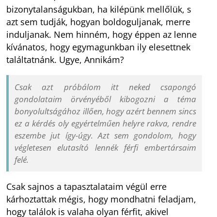
bizonytalanságukban, ha kilépünk mellőlük, s
azt sem tudják, hogyan boldoguljanak, merre
induljanak. Nem hinném, hogy éppen az lenne
kívánatos, hogy egymagunkban ily elesettnek
találtatnánk. Ugye, Annikám?
Csak azt próbálom itt neked csapongó
gondolataim örvényéből kibogozni a téma
bonyolultságához illően, hogy azért bennem sincs
ez a kérdés oly egyértelműen helyre rakva, rendre
eszembe jut így-úgy. Azt sem gondolom, hogy
végletesen elutasító lennék férfi embertársaim
felé.
Csak sajnos a tapasztalataim végül erre
kárhoztattak mégis, hogy mondhatni feladjam,
hogy találok is valaha olyan férfit, akivel