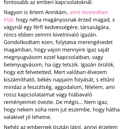
fontosabb az emberi kapcsolatoknál.
Nagyon is értem Annikám,
amit leveledben
írtál,
hogy néha magányosnak érzed magad, s
vágynál egy férfi kedvességére, társaságára,
nincs ebben semmi kivetnivaló igazán.
Gondolkodtam ezen, folytatva merengésedet
magamban, hogy vajon mennyire igaz saját
megnyugvásom ezzel kapcsolatban, vagy
belenyugvásom, ha úgy tetszik. Igazán örülök,
hogy ezt felvetetted. Mert valóban élvezem
kiszámítható, békés napjaim folyását, s eltűnt
mindaz a feszültség, aggodalom, félelem, ami
rossz kapcsolataimat vagy hiábavaló
reményeimet övezte. De mégis… Nem igaz,
hogy nekem soha nem jut eszembe, hogy hátha
valakivel jó lehetne.
Nehéz az embernek tisztán látni, annyi érzelem