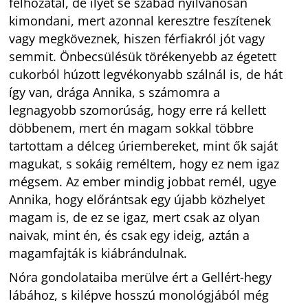
felhozatal, de ilyet se szabad nyilvánosan
kimondani, mert azonnal keresztre feszítenek
vagy megköveznek, hiszen férfiakról jót vagy
semmit. Önbecsülésük törékenyebb az égetett
cukorból húzott legvékonyabb szálnál is, de hát
így van, drága Annika, s számomra a
legnagyobb szomorúság, hogy erre rá kellett
döbbenem, mert én magam sokkal többre
tartottam a délceg úriembereket, mint ők saját
magukat, s sokáig reméltem, hogy ez nem igaz
mégsem. Az ember mindig jobbat remél, ugye
Annika, hogy előrántsak egy újabb közhelyet
magam is, de ez se igaz, mert csak az olyan
naivak, mint én, és csak egy ideig, aztán a
magamfajták is kiábrándulnak.
Nóra gondolataiba merülve ért a Gellért-hegy
lábához, s kilépve hosszú monológjából még