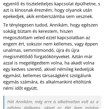
egyenlő és tiszteletteljes kapcsolat épülhetne, s
azt is kínosnak érezném, hogy olyanok után
epekedjek, akik emberszámba sem vesznek.
Te ténylegesen tudod, Annikám, hogy egészen
sokáig bíztam és kerestem, hiszen
megosztottam veled ezzel kapcsolatban az
engem ért, sokszor nem kellemes, vagy éppen
unalmas, semmitmondó, újra és újra
megismétlődő forgatókönyveket. Aztán már
azzal is megelégedtem volna, ha akadt volna
egy kedves szerető, akivel némileg kedveljük
egymást, kellemes társaságként szolgálunk
egymás számára, és alkalmankint eltöltünk
némi időt együtt.
Hát Annikám, még erre is alkalmatlan volt az a
néhány delikvens, akivel az élet ilyen módon