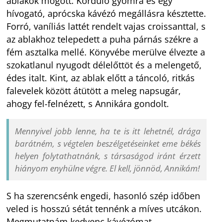
ablakok mögött. Korduló gyomra és egy
hívogató, aprócska kávézó megállásra késztette.
Forró, vaníliás lattét rendelt vajas croissanttal, s
az ablakhoz telepedett a puha párnás székre a
fém asztalka mellé. Könyvébe merülve élvezte a
szokatlanul nyugodt délelőttöt és a melengető,
édes italt. Kint, az ablak előtt a táncoló, ritkás
falevelek között átütött a meleg napsugár,
ahogy fel-felnézett, s Annikára gondolt.
Mennyivel jobb lenne, ha te is itt lehetnél, drága
barátném, s végtelen beszélgetéseinket eme békés
helyen folytathatnánk, s társaságod iránt érzett
hiányom enyhülne végre. El kell, jönnöd, Annikám!
S ha szerencsénk engedi, hasonló szép időben
veled is hosszú sétát tennénk a míves utcákon.
Megmutatnám kedvenc kávézómat,