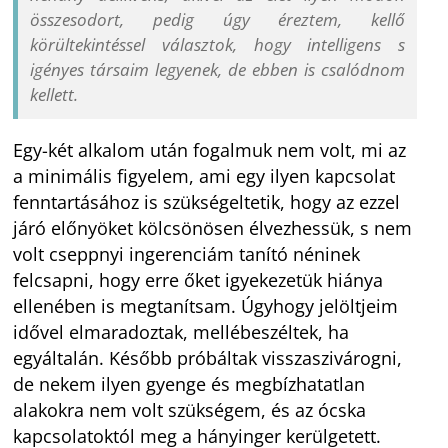
összesodort, pedig úgy éreztem, kellő
körültekintéssel választok, hogy intelligens s
igényes társaim legyenek, de ebben is csalódnom
kellett.
Egy-két alkalom után fogalmuk nem volt, mi az
a minimális figyelem, ami egy ilyen kapcsolat
fenntartásához is szükségeltetik, hogy az ezzel
járó előnyöket kölcsönösen élvezhessük, s nem
volt cseppnyi ingerenciám tanító néninek
felcsapni, hogy erre őket igyekezetük hiánya
ellenében is megtanítsam. Úgyhogy jelöltjeim
idővel elmaradoztak, mellébeszéltek, ha
egyáltalán. Később próbáltak visszaszivárogni,
de nekem ilyen gyenge és megbízhatatlan
alakokra nem volt szükségem, és az ócska
kapcsolatoktól meg a hányinger kerülgetett.