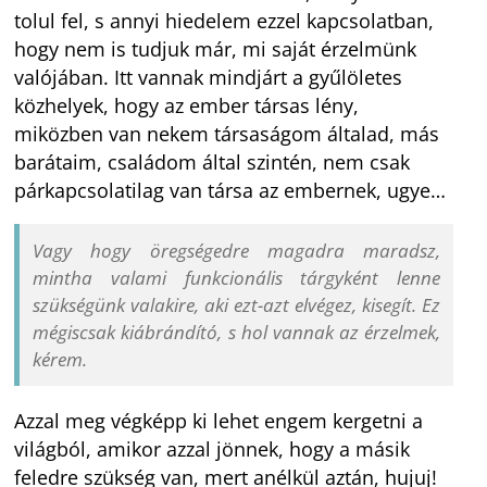
tolul fel, s annyi hiedelem ezzel kapcsolatban,
hogy nem is tudjuk már, mi saját érzelmünk
valójában. Itt vannak mindjárt a gyűlöletes
közhelyek, hogy az ember társas lény,
miközben van nekem társaságom általad, más
barátaim, családom által szintén, nem csak
párkapcsolatilag van társa az embernek, ugye…
Vagy hogy öregségedre magadra maradsz,
mintha valami funkcionális tárgyként lenne
szükségünk valakire, aki ezt-azt elvégez, kisegít. Ez
mégiscsak kiábrándító, s hol vannak az érzelmek,
kérem.
Azzal meg végképp ki lehet engem kergetni a
világból, amikor azzal jönnek, hogy a másik
feledre szükség van, mert anélkül aztán, hujuj!