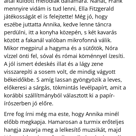
által küldött melódiák dallamára. Nahát, Frank
mennyire vidám is tud lenni, Ella Fitzgerald
játékosságát el is felejtette! Még jó, hogy
eszébe juttatta Annika, kedve lenne táncra
perdülni, itt a konyha közepén, s két kavarás
között a fakanál valóban mikrofonná válik.
Mikor megpirul a hagyma és a sütőtök, Nóra
vízzel önti fel, sóval és római köménnyel ízesíti.
A jól ismert édeskés illat és a lágy zene
visszarepíti a sosem volt, de mindig vágyott
békeidőkbe. S amíg lassan gyöngyözik a leves,
előkeresi a sárgás, tökmintás levélpapírt, amit a
korábbi szállítmányból választott ki a papír-
írószerben jó előre.
Erre fog írni még ma este, hogy Annika minél
előbb megkapja. Hamarosan a turmix erőteljes
hangja zavarja meg a lelkesítő muzsikát, majd