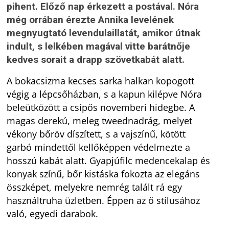
pihent. Előző nap érkezett a postával. Nóra
még orrában érezte Annika levelének
megnyugtató levendulaillatát, amikor útnak
indult, s lelkében magával vitte barátnője
kedves sorait a drapp szövetkabát alatt.
A bokacsizma kecses sarka halkan kopogott
végig a lépcsőházban, s a kapun kilépve Nóra
beleütközött a csípős novemberi hidegbe. A
magas derekú, meleg tweednadrág, melyet
vékony bőröv díszített, s a vajszínű, kötött
garbó mindettől kellőképpen védelmezte a
hosszú kabát alatt. Gyapjúfilc medencekalap és
konyak színű, bőr kistáska fokozta az elegáns
összképet, melyekre nemrég talált rá egy
használtruha üzletben. Éppen az ő stílusához
való, egyedi darabok.