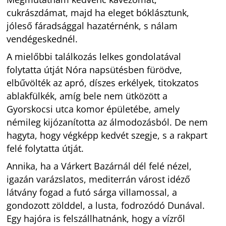
cukrászdámat, majd ha eleget bóklásztunk,
jóleső fáradsággal hazatérnénk, s nálam
vendégeskednél.
A mielőbbi találkozás lelkes gondolatával
folytatta útját Nóra napsütésben fürödve,
elbűvölték az apró, díszes erkélyek, titokzatos
ablakfülkék, amíg bele nem ütközött a
Gyorskocsi utca komor épületébe, amely
némileg kijózanította az álmodozásból. De nem
hagyta, hogy végképp kedvét szegje, s a rakpart
felé folytatta útját.
Annika, ha a Várkert Bazárnál dél felé nézel,
igazán varázslatos, mediterrán várost idéző
látvány fogad a futó sárga villamossal, a
gondozott zölddel, a lusta, fodrozódó Dunával.
Egy hajóra is felszállhatnánk, hogy a vízről