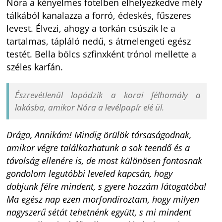
Nóra a kényelmes fotelben elhelyezkedve mély
tálkából kanalazza a forró, édeskés, fűszeres
levest. Élvezi, ahogy a torkán csúszik le a
tartalmas, tápláló nedű, s átmelengeti egész
testét. Bella bölcs szfinxként trónol mellette a
széles karfán.
Észrevétlenül lopódzik a korai félhomály a
lakásba, amikor Nóra a levélpapír elé ül.
Drága, Annikám!
Mindig örülök társaságodnak,
amikor végre találkozhatunk a sok teendő és a
távolság ellenére is, de most különösen fontosnak
gondolom legutóbbi leveled kapcsán, hogy
dobjunk félre mindent, s gyere hozzám látogatóba!
Ma egész nap ezen morfondíroztam, hogy milyen
nagyszerű sétát tehetnénk együtt, s mi mindent