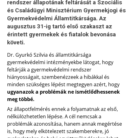
rendszer állapotának feltárását a Szociális
és Családügyi Minisztérium Gyermekjogi és
Gyermekvédelmi Államtitkársága. Az
augusztus 31-ig tartó első szakaszt az
érintett gyermekek és fiatalok bevonása
követi.
Dr. Gyurkó Szilvia és államtitkársága
gyermekvédelmi intézményekbe látogat, hogy
feltárják a gyermekvédelmi rendszer
hiányosságait, szembenézzeek a hibákkal és
minden szükséges lépést megtegyen azért, hogy
ugyanazok a problémák ne ismétlődhessenek
meg többé.
Az állapotfelmérés ennek a folyamatnak az első,
nélkülözhetetlen lépése. A cél nemcsak a
problémák azonosítása, hanem annak megértése
is, hogy mely elkötelezett szakemberekre, jó