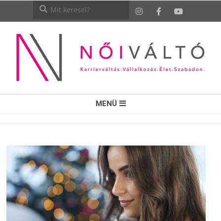
NŐI
MENÜ
VÁLTÓ