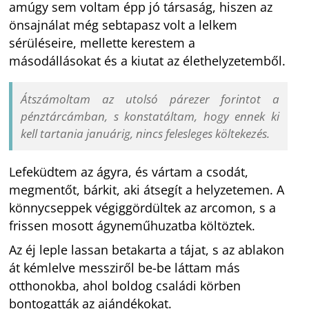
amúgy sem voltam épp jó társaság, hiszen az
önsajnálat még sebtapasz volt a lelkem
sérüléseire, mellette kerestem a
másodállásokat és a kiutat az élethelyzetemből.
Átszámoltam az utolsó párezer forintot a
pénztárcámban, s konstatáltam, hogy ennek ki
kell tartania januárig, nincs felesleges költekezés.
Lefeküdtem az ágyra, és vártam a csodát,
megmentőt, bárkit, aki átsegít a helyzetemen. A
könnycseppek végiggördültek az arcomon, s a
frissen mosott ágyneműhuzatba költöztek.
Az éj leple lassan betakarta a tájat, s az ablakon
át kémlelve messziről be-be láttam más
otthonokba, ahol boldog családi körben
bontogatták az ajándékokat.