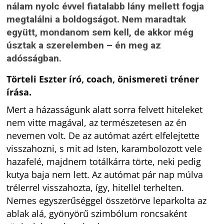
nálam nyolc évvel fiatalabb lány mellett fogja
megtalálni a boldogságot. Nem maradtak
együtt, mondanom sem kell, de akkor még
úsztak a szerelemben – én meg az
adósságban.
Törteli Eszter író, coach, önismereti tréner
írása.
Mert a házasságunk alatt sorra felvett hiteleket
nem vitte magával, az természetesen az én
nevemen volt. De az autómat azért elfelejtette
visszahozni, s mit ad Isten, karambolozott vele
hazafelé, majdnem totálkárra törte, neki pedig
kutya baja nem lett. Az autómat pár nap múlva
trélerrel visszahozta, így, hitellel terhelten.
Nemes egyszerűséggel összetörve leparkolta az
ablak alá, gyönyörű szimbólum roncsaként