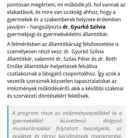
pontosan megérteni, mi működik jól, hol vannak az
elakadások, és mire van szükség ahhoz, hogy a
gyermekek és a szakemberek helyzete érdemben
javuljon – hangsúlyozta
dr. Gyurkó Szilvia
gyermekjogi és gyermekvédelmi államtitkár.
A felmérésben az államtitkárság felsővezetése is
személyesen részt vesz: dr. Gyurkó Szilvia
államtitkár, valamint dr. Szilas Péter és dr. Both
Emőke államtitkár-helyettesek felváltva
csatlakoznak a látogató csoportokhoz. Így azok a
vezetők szereznek közvetlen tapasztalatokat az
intézmények működéséről, akik a későbbi szakmai
és szervezeti döntésekért felelősek.
A program része az intézményvezetőkkel és a
gyermekekkel közvetlenül dolgozó
munkatársakkal folytatott beszélgetés, az
épületek és tárgyi körülmények megismerése,