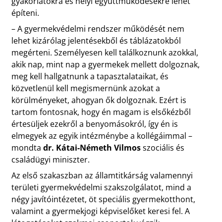
gyakorlatokra és helyi együttműködésekre lehet
építeni.
– A gyermekvédelmi rendszer működését nem
lehet kizárólag jelentésekből és táblázatokból
megérteni. Személyesen kell találkoznunk azokkal,
akik nap, mint nap a gyermekek mellett dolgoznak,
meg kell hallgatnunk a tapasztalataikat, és
közvetlenül kell megismernünk azokat a
körülményeket, ahogyan ők dolgoznak. Ezért is
tartom fontosnak, hogy én magam is elsőkézből
értesüljek ezekről a benyomásokról, így én is
elmegyek az egyik intézménybe a kollégáimmal –
mondta
dr. Kátai-Németh Vilmos
szociális és
családügyi miniszter.
Az első szakaszban az államtitkárság valamennyi
területi gyermekvédelmi szakszolgálatot, mind a
négy javítóintézetet, öt speciális gyermekotthont,
valamint a gyermekjogi képviselőket keresi fel. A