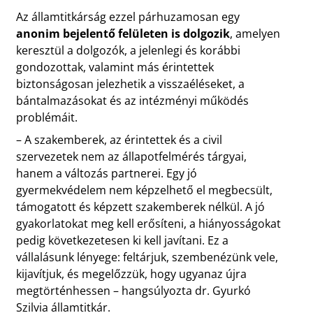
Az államtitkárság ezzel párhuzamosan egy
anonim bejelentő felületen is dolgozik
, amelyen
keresztül a dolgozók, a jelenlegi és korábbi
gondozottak, valamint más érintettek
biztonságosan jelezhetik a visszaéléseket, a
bántalmazásokat és az intézményi működés
problémáit.
– A szakemberek, az érintettek és a civil
szervezetek nem az állapotfelmérés tárgyai,
hanem a változás partnerei. Egy jó
gyermekvédelem nem képzelhető el megbecsült,
támogatott és képzett szakemberek nélkül. A jó
gyakorlatokat meg kell erősíteni, a hiányosságokat
pedig következetesen ki kell javítani. Ez a
vállalásunk lényege: feltárjuk, szembenézünk vele,
kijavítjuk, és megelőzzük, hogy ugyanaz újra
megtörténhessen – hangsúlyozta dr. Gyurkó
Szilvia államtitkár.