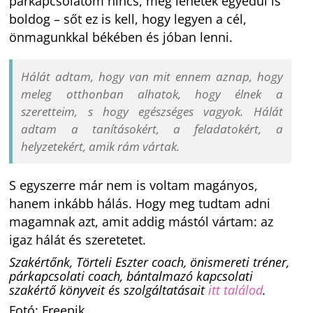
párkapcsolatom nincs, még lehetek egyedül is
boldog – sőt ez is kell, hogy legyen a cél,
önmagunkkal békében és jóban lenni.
Hálát adtam, hogy van mit ennem aznap, hogy
meleg otthonban alhatok, hogy élnek a
szeretteim, s hogy egészséges vagyok. Hálát
adtam a tanításokért, a feladatokért, a
helyzetekért, amik rám vártak.
S egyszerre már nem is voltam magányos,
hanem inkább hálás. Hogy meg tudtam adni
magamnak azt, amit addig mástól vártam: az
igaz hálát és szeretetet.
Szakértőnk, Törteli Eszter coach, önismereti tréner,
párkapcsolati coach, bántalmazó kapcsolati
szakértő könyveit és szolgáltatásait
itt találod
.
Fotó: Freepik