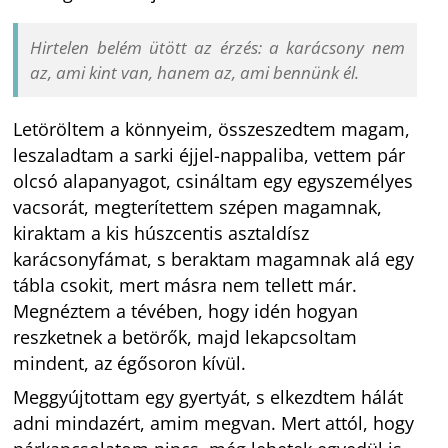
Hirtelen belém ütött az érzés: a karácsony nem
az, ami kint van, hanem az, ami bennünk él.
Letöröltem a könnyeim, összeszedtem magam,
leszaladtam a sarki éjjel-nappaliba, vettem pár
olcsó alapanyagot, csináltam egy egyszemélyes
vacsorát, megterítettem szépen magamnak,
kiraktam a kis húszcentis asztaldísz
karácsonyfámat, s beraktam magamnak alá egy
tábla csokit, mert másra nem tellett már.
Megnéztem a tévében, hogy idén hogyan
reszketnek a betörők, majd lekapcsoltam
mindent, az égősoron kívül.
Meggyújtottam egy gyertyát, s elkezdtem hálát
adni mindazért, amim megvan. Mert attól, hogy