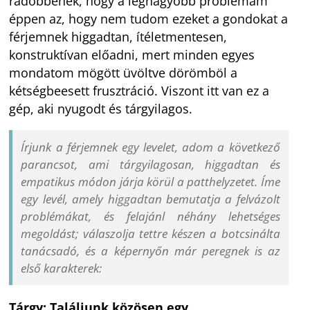
rádöbbenek, hogy a legnagyobb problémám
éppen az, hogy nem tudom ezeket a gondokat a
férjemnek higgadtan, ítéletmentesen,
konstruktívan előadni, mert minden egyes
mondatom mögött üvöltve dörömböl a
kétségbeesett frusztráció. Viszont itt van ez a
gép, aki nyugodt és tárgyilagos.
Írjunk a férjemnek egy levelet, adom a következő
parancsot, ami tárgyilagosan, higgadtan és
empatikus módon járja körül a patthelyzetet.
Íme
egy levél, amely higgadtan bemutatja a felvázolt
problémákat, és felajánl néhány lehetséges
megoldást
;
válaszolja tettre készen a botcsinálta
tanácsadó, és a képernyőn már peregnek is az
első karakterek:
Tárgy: Találjunk közösen egy