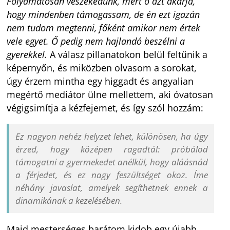
Folyamatosan veszekedünk, mert ő azt akarja,
hogy mindenben támogassam, de én ezt igazán
nem tudom megtenni, főként amikor nem értek
vele egyet. Ő pedig nem hajlandó beszélni a
gyerekkel.
A válasz pillanatokon belül feltűnik a
képernyőn, és miközben olvasom a sorokat,
úgy érzem mintha egy higgadt és angyalian
megértő mediátor ülne mellettem, aki óvatosan
végigsimítja a kézfejemet, és így szól hozzám:
Ez nagyon nehéz helyzet lehet, különösen, ha úgy
érzed, hogy középen ragadtál: próbálod
támogatni a gyermekedet anélkül, hogy aláásnád
a férjedet, és ez nagy feszültséget okoz. Íme
néhány javaslat, amelyek segíthetnek ennek a
dinamikának a kezelésében
.
Majd mesterséges barátom kidob egy újabb,