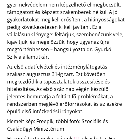
gyermekvédelem nem képzelhető el megbecsült,
támogatott és képzett szakemberek nélkül. A jó
gyakorlatokat meg kell erősíteni, a hiányosságokat
pedig következetesen ki kell javítani. Ez a
vállalásunk lényege: feltárjuk, szembenézünk vele,
kijavítjuk, és megelőzzük, hogy ugyanaz újra
megtörténhessen – hangsúlyozta dr. Gyurkó
Szilvia államtitkár.
Az első adatfelvételi és intézménylátogatási
szakasz augusztus 31-ig tart. Ezt követően
megkezdődik a tapasztalatok összesítése és
hitelesítése. Az első száz nap végén készülő
jelentés bemutatja a feltárt fő problémákat, a
rendszerben meglévő erőforrásokat és az ezekre
épülő első intézkedési irányokat.
kiemelt kép: Freepik, többi fotó: Szociális és
Családügyi Minisztérium
Hasonló tartalmakat nálunk
ITT
olvashatsz. Ha