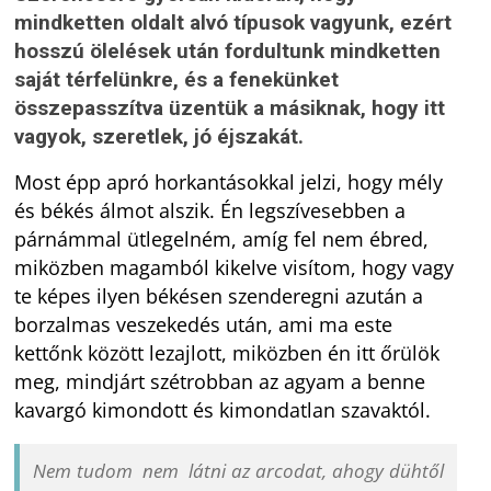
mindketten oldalt alvó típusok vagyunk, ezért
hosszú ölelések után fordultunk mindketten
saját térfelünkre, és a fenekünket
összepasszítva üzentük a másiknak, hogy itt
vagyok, szeretlek, jó éjszakát.
Most épp apró horkantásokkal jelzi, hogy mély
és békés álmot alszik. Én legszívesebben a
párnámmal ütlegelném, amíg fel nem ébred,
miközben magamból kikelve visítom, hogy vagy
te képes ilyen békésen szenderegni azután a
borzalmas veszekedés után, ami ma este
kettőnk között lezajlott, miközben én itt őrülök
meg, mindjárt szétrobban az agyam a benne
kavargó kimondott és kimondatlan szavaktól.
Nem tudom nem látni az arcodat, ahogy dühtől