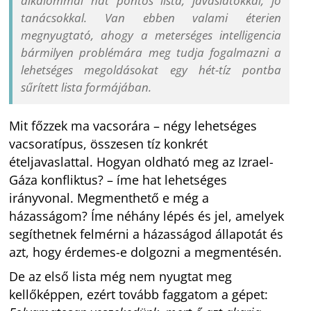
alkalommal hat pontos lista, javaslatokkal, jó
tanácsokkal. Van ebben valami éterien
megnyugtató, ahogy a meterséges intelligencia
bármilyen problémára meg tudja fogalmazni a
lehetséges megoldásokat egy hét-tíz pontba
sűrített lista formájában.
Mit főzzek ma vacsorára – négy lehetséges
vacsoratípus, összesen tíz konkrét
ételjavaslattal. Hogyan oldható meg az Izrael-
Gáza konfliktus? – íme hat lehetséges
irányvonal. Megmenthető e még a
házasságom? Íme néhány lépés és jel, amelyek
segíthetnek felmérni a házasságod állapotát és
azt, hogy érdemes-e dolgozni a megmentésén.
De az első lista még nem nyugtat meg
kellőképpen, ezért tovább faggatom a gépet: