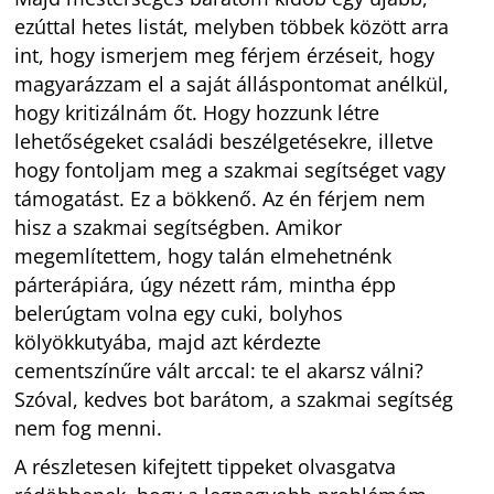
ezúttal hetes listát, melyben többek között arra
int, hogy ismerjem meg férjem érzéseit, hogy
magyarázzam el a saját álláspontomat anélkül,
hogy kritizálnám őt. Hogy hozzunk létre
lehetőségeket családi beszélgetésekre, illetve
hogy fontoljam meg a szakmai segítséget vagy
támogatást. Ez a bökkenő. Az én férjem nem
hisz a szakmai segítségben. Amikor
megemlítettem, hogy talán elmehetnénk
párterápiára, úgy nézett rám, mintha épp
belerúgtam volna egy cuki, bolyhos
kölyökkutyába, majd azt kérdezte
cementszínűre vált arccal: te el akarsz válni?
Szóval, kedves bot barátom, a szakmai segítség
nem fog menni.
A részletesen kifejtett tippeket olvasgatva