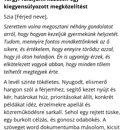
kiegyensúlyozott megközelítést
Szia [Férjed neve],
Szerettem volna megosztani néhány gondolatot
arról, hogy hogyan kezeljük gyermekünk helyzetét.
Tudom, mennyire fontos mindkettőnknek az ő
sikere, és értékelem, hogy ennyire törődsz azzal,
hogy jó úton haladjon. Én is ugyanígy érzek, és
elkötelezett vagyok abban, hogy minden tőlem
telhetőt megtegyek érte.
A levél szinte tökéletes. Nyugodt, elismerő
hangon szól a férjemhez, segítő kezet nyújt és
kér, határokat húz, prioritásokat állít, konkrét
példákat idéz, érzelmekre apellál és
közreműködésre sarkall. Sehol egy rejtett tüske,
egy burkolt célzás, és gonosz odabökés. A
szöveget word dokumentumba másolom, kicsit