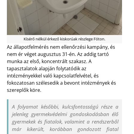
Kísérő nélkül érkező kiskorúak részlege Fóton.
Az állapotfelmérés nem ellenőrzési kampány, és
nem ér véget augusztus 31-én. Az addig tartó
munka az első, koncentrált szakasz. A
tapasztalatok alapján folytatódik az
intézményekkel való kapcsolatfelvétel, és
fokozatosan szélesedik a bevont intézmények és
szereplők köre.
A folyamat későbbi, kulcsfontosságú része a
jelenleg gyermekvédelmi gondoskodásban élő
gyermekek és fiatalok, valamint a rendszerből
már kikerült, korábban gondozott fiatal