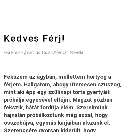
Kedves Férj!
Éva Konkoly
március 16, 2025
Rovat:
Novella
Fekszem az ágyban, mellettem hortyog a
férjem. Hallgatom, ahogy ütemesen szuszog,
mint aki épp egy szülinapi torta gyertyáit
próbálja egyesével elfújni. Magzat pózban
fekszik, hátát fordítja elém. Szerelmünk
hajnalán próbálkoztunk még azzal, hogy
összebújva, egymás karjaiban alszunk el.
Szerencsére gyorsan kiderült, hogy