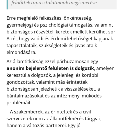
felnőttek tapasztalatainak megismerése.
Erre megfelelő felkészítés, önkéntesség,
gyermekjogi és pszichológiai támogatás, valamint
biztonságos részvételi keretek mellett kerülhet sor.
A cél, hogy valódi és érdemi lehetőséget kapjanak
tapasztalataik, szükségleteik és javaslataik
elmondására.
Az államtitkárság ezzel párhuzamosan egy
anonim bejelentő felületen is dolgozik
, amelyen
keresztül a dolgozók, a jelenlegi és korábbi
gondozottak, valamint más érintettek
biztonságosan jelezhetik a visszaéléseket, a
bántalmazásokat és az intézményi működés
problémáit.
– A szakemberek, az érintettek és a civil
szervezetek nem az állapotfelmérés tárgyai,
hanem a változás partnerei. Egy jó