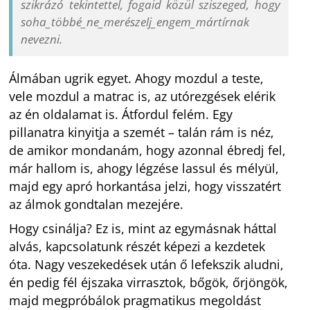
szikrázó tekintettel, fogaid közül sziszeged, hogy
soha_többé_ne_merészelj_engem_
mártírnak
nevezni.
Álmában ugrik egyet. Ahogy mozdul a teste,
vele mozdul a matrac is, az utórezgések elérik
az én oldalamat is. Átfordul felém. Egy
pillanatra kinyitja a szemét – talán rám is néz,
de amikor mondanám, hogy azonnal ébredj fel,
már hallom is, ahogy légzése lassul és mélyül,
majd egy apró horkantása jelzi, hogy visszatért
az álmok gondtalan mezejére.
Hogy csinálja? Ez is, mint az egymásnak háttal
alvás, kapcsolatunk részét képezi a kezdetek
óta. Nagy veszekedések után ő lefekszik aludni,
én pedig fél éjszaka virrasztok, bőgök, őrjöngök,
majd megpróbálok pragmatikus megoldást