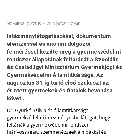
Nőiváltó
augusztus 7, 2026
Rovat:
Ez van!
Intézménylátogatásokkal, dokumentum
elemzéssel és anonim dolgozói
felméréssel kezdte meg a gyermekvédelmi
rendszer állapotának feltárását a Szociális
és Családügyi Minisztérium Gyermekjogi és
Gyermekvédelmi Államtitkársága. Az
augusztus 31-ig tartó első szakaszt az
érintett gyermekek és fiatalok bevonása
követi.
Dr. Gyurkó Szilvia és államtitkársága
gyermekvédelmi intézményekbe látogat, hogy
feltárják a gyermekvédelmi rendszer
hiányosságait, szembenézzeek a hibákkal és