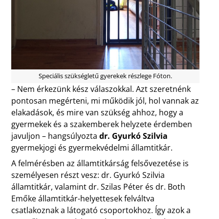
Speciális szükségletű gyerekek részlege Fóton.
– Nem érkezünk kész válaszokkal. Azt szeretnénk
pontosan megérteni, mi működik jól, hol vannak az
elakadások, és mire van szükség ahhoz, hogy a
gyermekek és a szakemberek helyzete érdemben
javuljon – hangsúlyozta
dr. Gyurkó Szilvia
gyermekjogi és gyermekvédelmi államtitkár.
A felmérésben az államtitkárság felsővezetése is
személyesen részt vesz: dr. Gyurkó Szilvia
államtitkár, valamint dr. Szilas Péter és dr. Both
Emőke államtitkár-helyettesek felváltva
csatlakoznak a látogató csoportokhoz. Így azok a