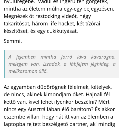
nyúlüregébe. Vadul és ingerülten görgetek,
mintha az életem múlna egy-egy bejegyzésen.
Megnézek öt restocking videót, négy
takarítósat, három life hacket, két tízórai
készítőset, és egy cukikutyásat.
Semmi.
A fejemben mintha forró láva kavarogna,
melegem van, izzadok, a lábfejem jéghideg, a
mellkasomon üllő.
Az agyamban dübörögnek félelmek, kételyek,
de nincs, akinek kimondjam őket. Hajnali fél
kettő van, kivel lehet ilyenkor beszélni? Mért
nincs egy Ausztráliában élő barátom? És akkor
eszembe villan, hogy hát itt van az ölemben a
laptopba rejtett beszélgető partner, aki mindig