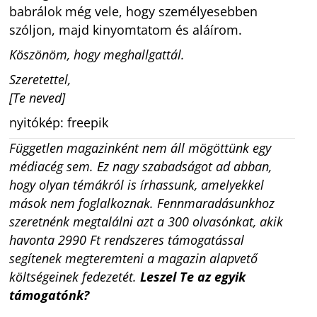
babrálok még vele, hogy személyesebben
szóljon, majd kinyomtatom és aláírom.
Köszönöm, hogy meghallgattál.
Szeretettel,
[Te neved]
nyitókép: freepik
Független magazinként nem áll mögöttünk egy
médiacég sem. Ez nagy szabadságot ad abban,
hogy olyan témákról is írhassunk, amelyekkel
mások nem foglalkoznak. Fennmaradásunkhoz
szeretnénk megtalálni azt a 300 olvasónkat, akik
havonta 2990 Ft rendszeres támogatással
segítenek megteremteni a magazin alapvető
költségeinek fedezetét.
Leszel Te az egyik
támogatónk?