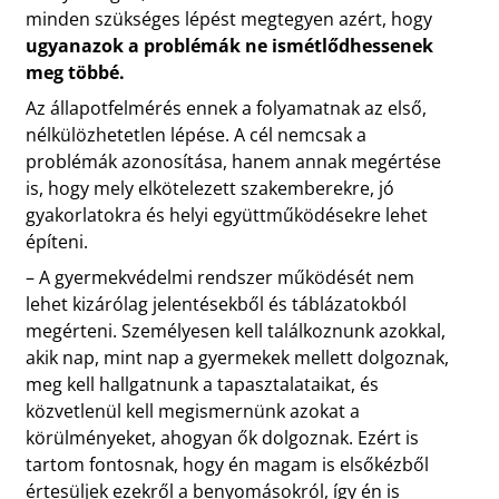
minden szükséges lépést megtegyen azért, hogy
ugyanazok a problémák ne ismétlődhessenek
meg többé.
Az állapotfelmérés ennek a folyamatnak az első,
nélkülözhetetlen lépése. A cél nemcsak a
problémák azonosítása, hanem annak megértése
is, hogy mely elkötelezett szakemberekre, jó
gyakorlatokra és helyi együttműködésekre lehet
építeni.
– A gyermekvédelmi rendszer működését nem
lehet kizárólag jelentésekből és táblázatokból
megérteni. Személyesen kell találkoznunk azokkal,
akik nap, mint nap a gyermekek mellett dolgoznak,
meg kell hallgatnunk a tapasztalataikat, és
közvetlenül kell megismernünk azokat a
körülményeket, ahogyan ők dolgoznak. Ezért is
tartom fontosnak, hogy én magam is elsőkézből
értesüljek ezekről a benyomásokról, így én is