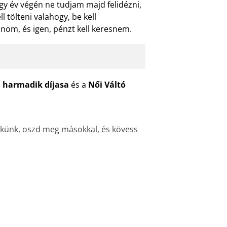
y év végén ne tudjam majd felidézni,
 tölteni valahogy, be kell
nom, és igen, pénzt kell keresnem.
a
harmadik díjasa
és a
Női Váltó
ikkünk, oszd meg másokkal, és kövess