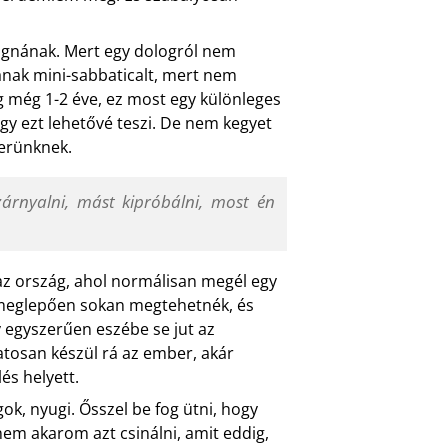
 rúgnának. Mert egy dologról nem
anak mini-sabbaticalt, mert nem
 még 1-2 éve, ez most egy különleges
gy ezt lehetővé teszi. De nem kegyet
zerünknek.
zárnyalni, mást kipróbálni, most én
az ország, ahol normálisan megél egy
e meglepően sokan megtehetnék, és
 egyszerűen eszébe se jut az
tosan készül rá az ember, akár
lés helyett.
, nyugi. Ősszel be fog ütni, hogy
em akarom azt csinálni, amit eddig,