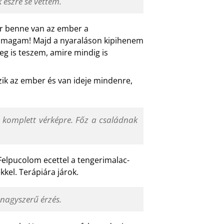
észre se vettem.
or benne van az ember a
m magam! Majd a nyaraláson kipihenem
g is teszem, amire mindig is
ik az ember és van ideje mindenre,
komplett vérképre. Főz a családnak
 Felpucolom ecettel a tengerimalac-
kkel. Terápiára járok.
 nagyszerű érzés.