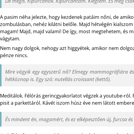
De mégis. Kipurcanok. Kipurcantam. Kiégtem. És még csak 
A pasim néha jelezte, hogy kezdenek patáim nőni, de amik
zombulásban, nehéz kilátni belőle. Majd hétvégén kialszo
magam! Majd, majd valami! De így, most megtehetem, és me
vágytam.
Nem nagy dolgok, nehogy azt higgyétek, amikor nem dolgoz
pénze nincs.
Mire vágyik egy egyszerű nő? Elmegy mammográfiára és 
hétköznap is. Egy szó: nutellás croissant (kettő).
Meditálok. Félórás gerincgyakorlatot végzek a youtube-ról.
pisit a parkettáról. Kávét iszom húsz éve nem látott embere
És mindent én, magamért, és ez elképesztően új, furcsa és