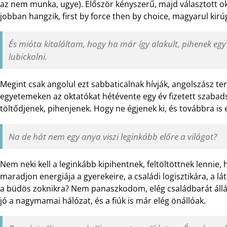
az nem munka, ugye). Először kényszerű, majd választott oko
jobban hangzik, first by force then by choice, magyarul kirú
És mióta kitaláltam, hogy ha már így alakult, pihenek egy 
lubickolni.
Megint csak angolul ezt sabbaticalnak hívják, angolszász t
egyetemeken az oktatókat hétévente egy év fizetett szabads
töltődjenek, pihenjenek. Hogy ne égjenek ki, és továbbra is e
Na de hát nem egy anya viszi leginkább előre a világot?
Nem neki kell a leginkább kipihentnek, feltöltöttnek lennie,
maradjon energiája a gyerekeire, a családi logisztikára, a l
a büdös zoknikra? Nem panaszkodom, elég családbarát állásai
jó a nagymamai hálózat, és a fiúk is már elég önállóak.