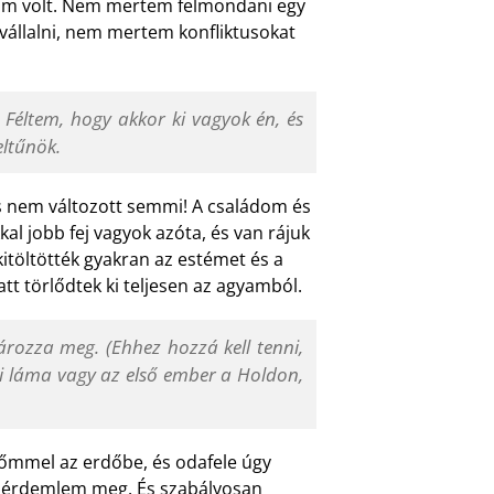
ágom volt. Nem mertem felmondani egy
vállalni, nem mertem konfliktusokat
 Féltem, hogy akkor ki vagyok én, és
eltűnök.
s nem változott semmi! A családom és
al jobb fej vagyok azóta, és van rájuk
itöltötték gyakran az estémet és a
tt törlődtek ki teljesen az agyamból.
ozza meg. (Ehhez hozzá kell tenni,
ai láma vagy az első ember a Holdon,
nőmmel az erdőbe, és odafele úgy
m érdemlem meg. És szabályosan