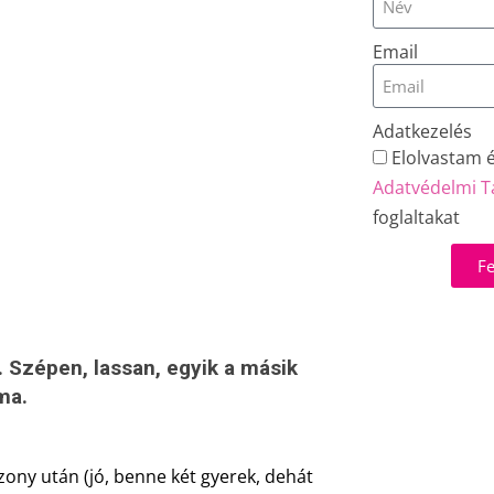
Email
Adatkezelés
Elolvastam 
Adatvédelmi T
foglaltakat
Fe
. Szépen, lassan, egyik a másik
ma.
ny után (jó, benne két gyerek, dehát