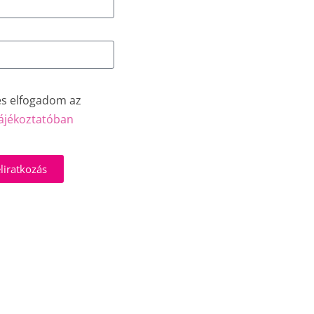
és elfogadom az
ájékoztatóban
liratkozás