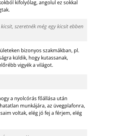
kból kifolyólag, angolul ez sokkal
gtak.
kicsit, szeretnék még egy kicsit ebben
erületeken bizonyos szakmákban, pl.
ágra küldik, hogy kutassanak,
lőrébb vigyék a világot.
 hogy a nyolcórás főállása után
áthatatlan munkájára, az üvegplafonra,
m voltak, elég jó fej a férjem, elég