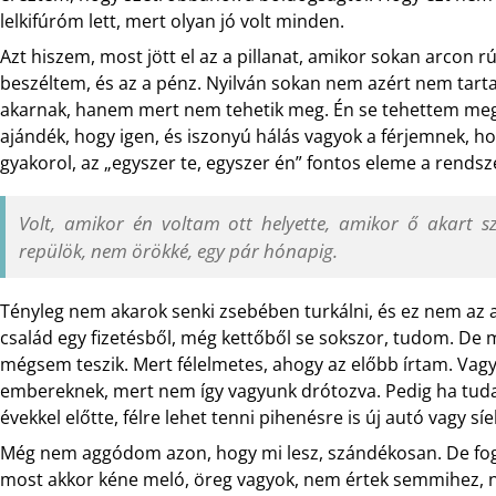
lelkifúróm lett, mert olyan jó volt minden.
Azt hiszem, most jött el az a pillanat, amikor sokan arcon
beszéltem, és az a pénz. Nyilván sokan nem azért nem tart
akarnak, hanem mert nem tehetik meg. Én se tehettem meg
ajándék, hogy igen, és iszonyú hálás vagyok a férjemnek, ho
gyakorol, az „egyszer te, egyszer én” fontos eleme a rends
Volt, amikor én voltam ott helyette, amikor ő akart s
repülök, nem örökké, egy pár hónapig.
Tényleg nem akarok senki zsebében turkálni, és ez nem az 
család egy fizetésből, még kettőből se sokszor, tudom. D
mégsem teszik. Mert félelmetes, ahogy az előbb írtam. Vagy
embereknek, mert nem így vagyunk drótozva. Pedig ha tuda
évekkel előtte, félre lehet tenni pihenésre is új autó vagy síe
Még nem aggódom azon, hogy mi lesz, szándékosan. De fogok
most akkor kéne meló, öreg vagyok, nem értek semmihez, n