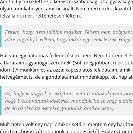
Amitől by force lett ez a kényszerszabadság, az a gyávas
olyan munkahelyen, ami kicsinált. Nem mertem kockázatot 
felvállalni, mert rettenetesen féltem.
Féltem, hogy nem találok másikat. Féltem nem dolgozni.
mire vagyok jó. Féltem, hogy akkor egy senki leszek. Hogy 
Hát van egy hatalmas felfedezésem: nem! Nem tűntem el é
a barátaim ugyanúgy szeretnek. (Sőt, még jobban, mert sokk
időm.) A munkám és az azzal kapcsolatos feladataim, amik k
hétvégéimet is, de a gondolataimat mindenképp, két nap ala
Az, hogy ki vagyok a világban, nem a munkaköröm határ
hogy biztos vannak kivételek, mondjuk, ha te vagy a dal
de én azokra az esetekre gondolok, amikor nem.)
Múlt héten volt egy nap, amikor sétálni mentem egy barát
éreztem, hogy szétrobbanok a boldogságtól. Hogy ezt ne