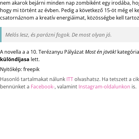
nem akarok bejárni minden nap zombiként egy irodába, hog
hogy mi történt az évben. Pedig a következő 15-öt még el kell
csatornáznom a kreatív energiáimat, közösségbe kell tartoz
Melós lesz, és parázni fogok. De most olyan jó.
A novella a a 10. Terézanyu Pályázat
Most én jövök!
kategóri
különdíj
asa
lett.
Nyitókép: freepik
Hasonló tartalmakat nálunk
ITT
olvashatsz. Ha tetszett a c
bennünket a
Facebook-
, valamint
Instagram-oldalunkon
is.