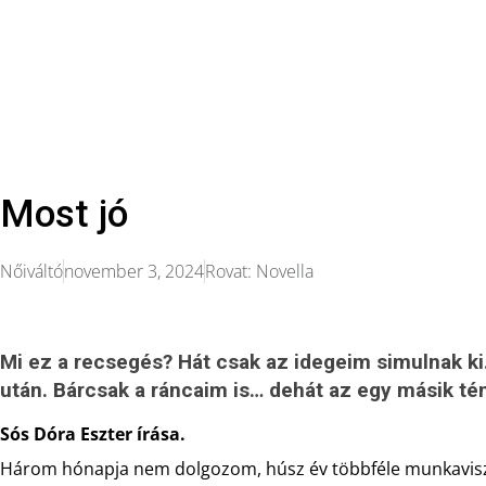
Most jó
Nőiváltó
november 3, 2024
Rovat:
Novella
Mi ez a recsegés? Hát csak az idegeim simulnak ki
után.
Bárcsak a ráncaim is… dehát az egy másik té
Sós Dóra Eszter írása.
Három hónapja nem dolgozom, húsz év többféle munkaviszo