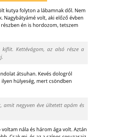
ölt kutya folyton a lábamnak dől. Nem
. Nagybátyámé volt, aki előző évben
it részben én is hordozom, tetszem
kiflit. Kettévágom, az alsó része a
j.
 gondolat átsuhan. Kevés dologról
 ilyen hülyeség, mert csöndben
t, amit negyven éve ültetett apám és
voltam nála és három ága volt. Aztán
ább. Csak mi, és az a színes ceruzarajz