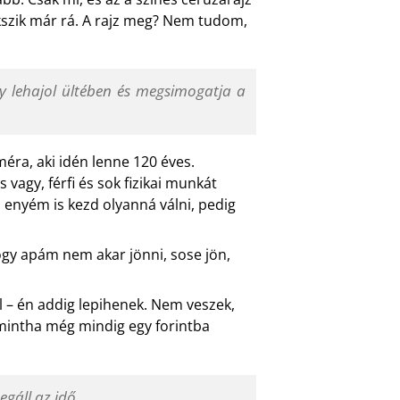
kszik már rá. A rajz meg? Nem tudom,
y lehajol ültében és megsimogatja a
éra, aki idén lenne 120 éves.
s vagy, férfi és sok fizikai munkát
z enyém is kezd olyanná válni, pedig
hogy apám nem akar jönni, sose jön,
ől – én addig lepihenek. Nem veszek,
 mintha még mindig egy forintba
egáll az idő.