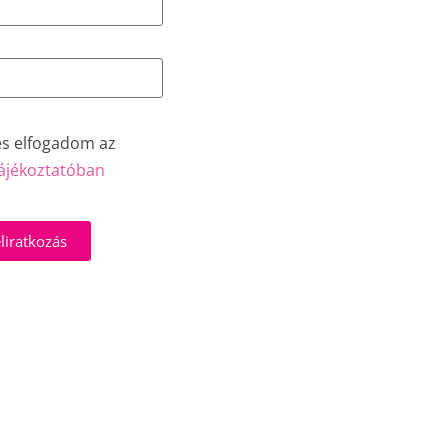
és elfogadom az
ájékoztatóban
liratkozás