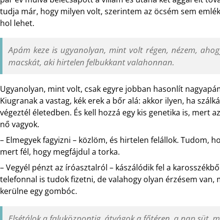
tudja már, hogy milyen volt, szerintem az öcsém sem emlé
hol lehet.
Apám keze is ugyanolyan, mint volt régen, nézem, ahog
macskát, aki hirtelen felbukkant valahonnan.
Ugyanolyan, mint volt, csak egyre jobban hasonlít nagyapám
Kiugranak a vastag, kék erek a bőr alá: akkor ilyen, ha szálká
végeztél életedben. És kell hozzá egy kis genetika is, mert a
nő vagyok.
– Elmegyek fagyizni – közlöm, és hirtelen felállok. Tudom, 
mert fél, hogy megfájdul a torka.
– Vegyél pénzt az íróasztalról – kászálódik fel a karosszékb
telefonnal is tudok fizetni, de valahogy olyan érzésem van,
kerülne egy gombóc.
Elsétálok a faluközpontig, átvágok a főtéren, a nap süt, m