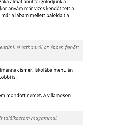
zaka álmatlanul forgolódjunk a
ikor anyám már vizes kendőt tett a
 már a lábam mellett baloldalt a
mentünk el otthonról az éppen felnőtt
Kálmánnak ismer. Iskolába ment, én
öbbi is.
 nem mondott nemet. A villamoson
ma is találkoztam magammal.