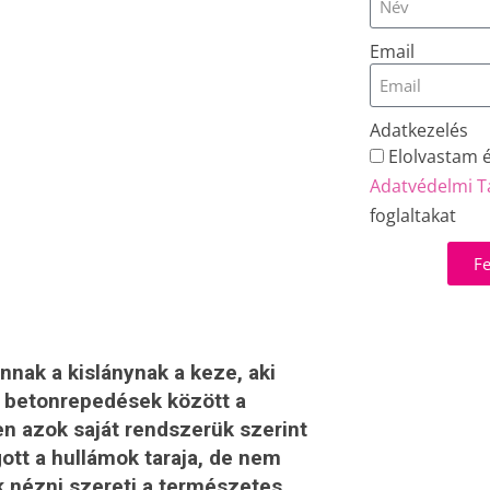
Email
Adatkezelés
Elolvastam 
Adatvédelmi T
foglaltakat
Fe
nak a kislánynak a keze, aki
a betonrepedések között a
en azok saját rendszerük szerint
gott a hullámok taraja, de nem
k nézni szereti a természetes