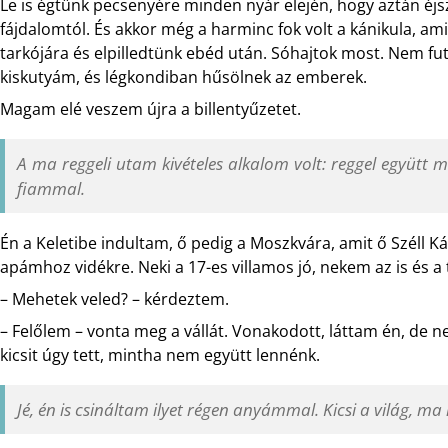
Le is égtünk pecsenyére minden nyár elején, hogy aztán éjs
fájdalomtól. És akkor még a harminc fok volt a kánikula, am
tarkójára és elpilledtünk ebéd után. Sóhajtok most. Nem fut
kiskutyám, és légkondiban hűsölnek az emberek.
Magam elé veszem újra a billentyűzetet.
A ma reggeli utam kivételes alkalom volt: reggel együtt 
fiammal.
Én a Keletibe indultam, ő pedig a Moszkvára, amit ő Széll 
apámhoz vidékre. Neki a 17-es villamos jó, nekem az is és a t
– Mehetek veled? – kérdeztem.
– Felőlem – vonta meg a vállát. Vonakodott, láttam én, de
kicsit úgy tett, mintha nem együtt lennénk.
Jé, én is csináltam ilyet régen anyámmal. Kicsi a világ, 