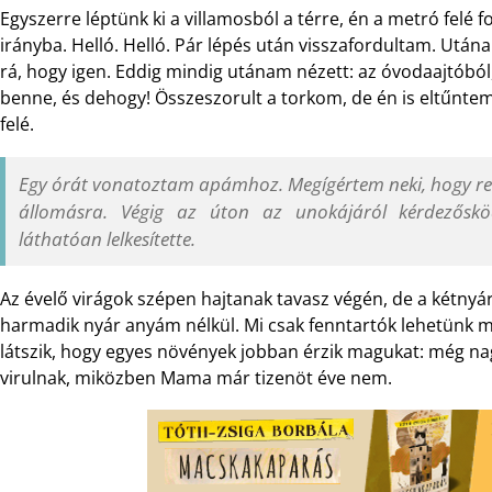
Egyszerre léptünk ki a villamosból a térre, én a metró felé 
irányba. Helló. Helló. Pár lépés után visszafordultam. Ut
rá, hogy igen. Eddig mindig utánam nézett: az óvodaajtóból,
benne, és dehogy! Összeszorult a torkom, de én is eltűn
felé.
Egy órát vonatoztam apámhoz. Megígértem neki, hogy rend
állomásra. Végig az úton az unokájáról kérdezősk
láthatóan lelkesítette.
Az évelő virágok szépen hajtanak tavasz végén, de a kétnyá
harmadik nyár anyám nélkül. Mi csak fenntartók lehetünk m
látszik, hogy egyes növények jobban érzik magukat: még na
virulnak, miközben Mama már tizenöt éve nem.