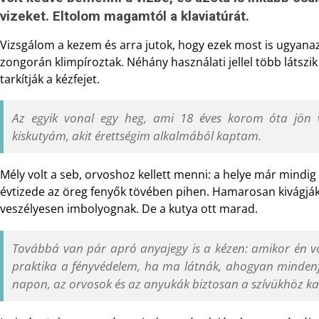
vizeket. Eltolom magamtól a klaviatúrát.
Vizsgálom a kezem és arra jutok, hogy ezek most is ugyanaz
zongorán klimpíroztak. Néhány használati jellel több látszi
tarkítják a kézfejet.
Az egyik vonal egy heg, ami 18 éves korom óta jön v
kiskutyám, akit érettségim alkalmából kaptam.
Mély volt a seb, orvoshoz kellett menni: a helye már mindig 
évtizede az öreg fenyők tövében pihen. Hamarosan kivágják
veszélyesen imbolyognak. De a kutya ott marad.
Továbbá van pár apró anyajegy is a kézen: amikor én vo
praktika a fényvédelem, ha ma látnák, ahogyan mindenf
napon, az orvosok és az anyukák biztosan a szívükhöz k