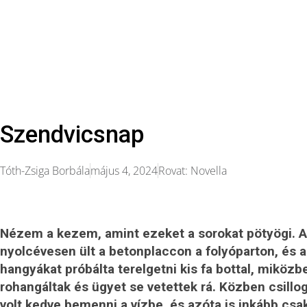
Szendvicsnap
Tóth-Zsiga Borbála
május 4, 2024
Rovat:
Novella
Nézem a kezem, amint ezeket a sorokat pötyögi. An
nyolcévesen ült a betonplaccon a folyóparton, és 
hangyákat próbálta terelgetni kis fa bottal, miközb
rohangáltak és ügyet se vetettek rá. Közben csillo
volt kedve bemenni a vízbe, és azóta is inkább csa