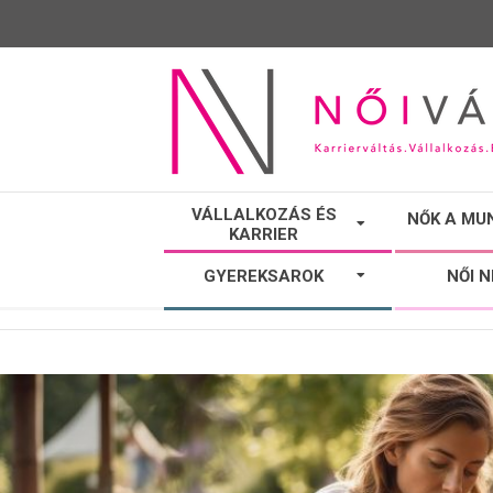
NŐI
VÁLLALKOZÁS ÉS
NŐK A MU
KARRIER
VÁLTÓ
GYEREKSAROK
NŐI 