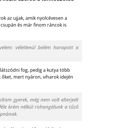
ok az ujjak, amik nyolcévesen a
k csupán és már finom ráncok is
elem: véletlenül belém harapott a
látszódni fog, pedig a kutya több
 őket, mert nyáron, viharok idején
ltam gyerek, még nem volt elterjedt
éle krém nélkül rohangálunk a tűző
apnának.