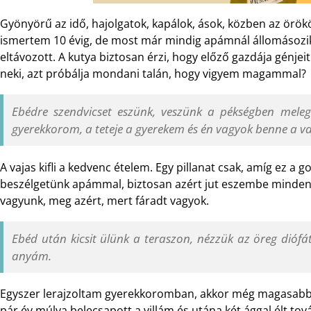
Gyönyörű az idő, hajolgatok, kapálok, ások, közben az örök
ismertem 10 évig, de most már mindig apámnál állomásozik
eltávozott. A kutya biztosan érzi, hogy előző gazdája génje
neki, azt próbálja mondani talán, hogy vigyem magammal?
Ebédre szendvicset eszünk, veszünk a pékségben meleg 
gyerekkorom, a teteje a gyerekem és én vagyok benne a va
A vajas kifli a kedvenc ételem. Egy pillanat csak, amíg ez a
beszélgetünk apámmal, biztosan azért jut eszembe minden
vagyunk, meg azért, mert fáradt vagyok.
Ebéd után kicsit ülünk a teraszon, nézzük az öreg diófá
anyám.
Egyszer lerajzoltam gyerekkoromban, akkor még magasabb 
pár év múlva belecsapott a villám és utána két ággal élt tov