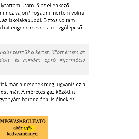
folytattam utam, ő az ellenkező
ánam néz vajon? Fogadni mertem volna
 az iskolakapuból. Biztos voltam
tem hát engedelmesen a mozgólépcső
be tesszük a kertet. Kijött értem az
ödött, és minden apró információ
riak már nincsenek meg, ugyanis ez a
ost már. A méretes gaz között is
gyanyám haranglábai is élnek és