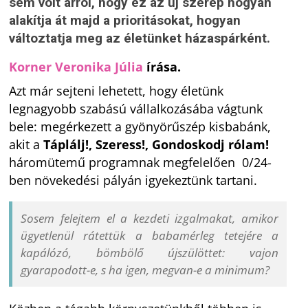
sem volt arról, hogy ez az új szerep hogyan
alakítja át majd a prioritásokat, hogyan
változtatja meg az életünket házaspárként.
Korner Veronika Júlia
írása.
Azt már sejteni lehetett, hogy életünk
legnagyobb szabású vállalkozásába vágtunk
bele: megérkezett a gyönyörűszép kisbabánk,
akit a
Táplálj!, Szeress!, Gondoskodj rólam!
háromütemű programnak megfelelően 0/24-
ben növekedési pályán igyekeztünk tartani.
Sosem felejtem el a kezdeti izgalmakat, amikor
ügyetlenül rátettük a babamérleg tetejére a
kapálózó, bömbölő újszülöttet: vajon
gyarapodott-e, s ha igen, megvan-e a minimum?