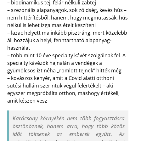
– biodinamikus tej, felár nélküli zabtej
– szezonális alapanyagok, sok zöldség, kevés hús –
nem hittérítésből, hanem, hogy megmutassák: hús
nélkül is lehet izgalmas ételt készíteni
– lazac helyett ma inkább pisztráng, mert közelebb
áll hozzájuk a helyi, fenntartható alapanyag-
használat
– több mint 10 éve specialty kávét szolgálnak fel. A
specialty kávézók hajnalán a vendégek a
gyümölcsös ízt néha „romlott tejnek” hitték még
– kovászos kenyér, amit a Covid alatti otthoni
sütési hullám szerintük végül felértékelt – aki
egyszer megpróbálta otthon, máshogy értékeli,
amit készen vesz
Karácsony környékén nem több fogyasztásra
ösztönöznek, hanem arra, hogy több közös
időt töltsenek az emberek együtt. Az