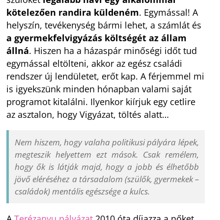
kötelezően randira küldeném
. Egymással! A
helyszín, tevékenység bármi lehet, a számlát és
a gyermekfelvigyázás költségét az állam
állná
. Hiszen ha a házaspár minőségi időt tud
egymással eltölteni, akkor az egész családi
rendszer új lendületet, erőt kap. A férjemmel mi
is igyekszünk minden hónapban valami saját
programot kitalálni. Ilyenkor kiírjuk egy cetlire
az asztalon, hogy Vigyázat, töltés alatt…
Nem hiszem, hogy valaha politikusi pályára lépek,
megteszik helyettem ezt mások. Csak remélem,
hogy ők is látják majd, hogy a jobb és élhetőbb
jövő eléréséhez a társadalom (szülők, gyermekek –
családok) mentális egészsége a kulcs.
A
Terézanyu pályázat
2010 óta díjazza a nőket,