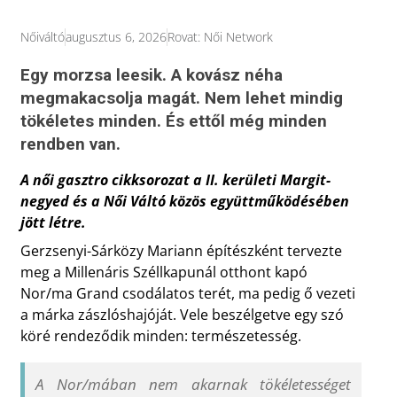
Nőiváltó
augusztus 6, 2026
Rovat:
Női Network
Egy morzsa leesik. A kovász néha
megmakacsolja magát. Nem lehet mindig
tökéletes minden. És ettől még minden
rendben van.
A női gasztro cikksorozat a II. kerületi Margit-
negyed és a Női Váltó közös együttműködésében
jött létre.
Gerzsenyi-Sárközy Mariann építészként tervezte
meg a Millenáris Széllkapunál otthont kapó
Nor/ma Grand csodálatos terét, ma pedig ő vezeti
a márka zászlóshajóját. Vele beszélgetve egy szó
köré rendeződik minden: természetesség.
A Nor/mában nem akarnak tökéletességet