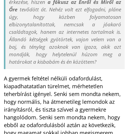
érkezése, hiszen
a fókusz az Énről és Miről az
Őre
tevődött át. Nehéz volt ezt elfogadni, pláne
úgy, hogy közben folyamatosan
elbizonytalanítottak, nemcsak a jóakaró
családtagok, hanem az internetes tartalmak is.
Állandó kétségek gyötörtek, vajon velem van a
baj, és tényleg azoknak van igaza, akik azt
mondják, hogy helytelenül húzom meg a
határokat a kisbabám és én közöttem?
A gyermek feltétel nélküli odafordulást,
kiapadhatatatlan türelmet, mérhetetlen
teherbírást igényel. Senki sem mondta nekem,
hogy normális, ha átmenetileg lemondok az
irányításról, és tiszta szívvel a gyermekre
hangolódom. Senki sem mondta nekem, hogy
ebből az odafordulásból aztán az következik,
hogy magamat sokkal jobban megismerem