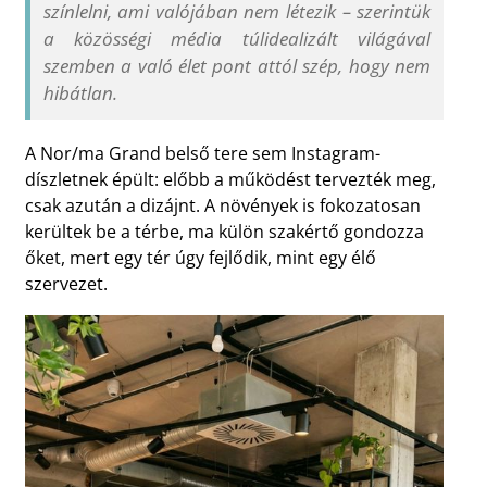
színlelni, ami valójában nem létezik – szerintük
a közösségi média túlidealizált világával
szemben a való élet pont attól szép, hogy nem
hibátlan.
A Nor/ma Grand belső tere sem Instagram-
díszletnek épült: előbb a működést tervezték meg,
csak azután a dizájnt. A növények is fokozatosan
kerültek be a térbe, ma külön szakértő gondozza
őket, mert egy tér úgy fejlődik, mint egy élő
szervezet.