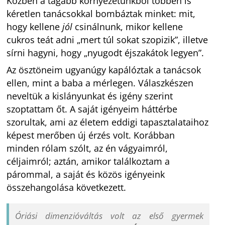
Közben a tágabb környezetünkből többen is
kéretlen tanácsokkal bombáztak minket: mit,
hogy kellene
jól
csinálnunk, mikor kellene
cukros teát adni „mert túl sokat szopizik”, illetve
sírni hagyni, hogy „nyugodt éjszakátok legyen”.
Az ösztöneim ugyanúgy kapálóztak a tanácsok
ellen, mint a baba a mérlegen. Válaszkészen
neveltük a kislányunkat és igény szerint
szoptattam őt. A saját igényeim háttérbe
szorultak, ami az életem eddigi tapasztalataihoz
képest merőben új érzés volt. Korábban
minden rólam szólt, az én vágyaimról,
céljaimról; aztán, amikor találkoztam a
párommal, a saját és közös igényeink
összehangolása következett.
Óriási dimenzióváltás volt az első gyermek