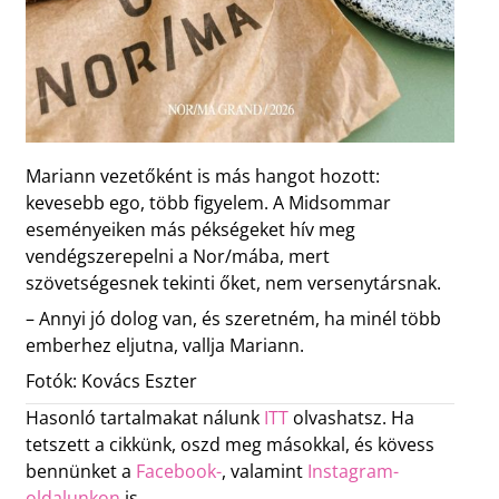
Mariann vezetőként is más hangot hozott:
kevesebb ego, több figyelem. A Midsommar
eseményeiken más pékségeket hív meg
vendégszerepelni a Nor/mába, mert
szövetségesnek tekinti őket, nem versenytársnak.
– Annyi jó dolog van, és szeretném, ha minél több
emberhez eljutna, vallja Mariann.
Fotók: Kovács Eszter
Hasonló tartalmakat nálunk
ITT
olvashatsz. Ha
tetszett a cikkünk, oszd meg másokkal, és kövess
bennünket a
Facebook-
, valamint
Instagram-
oldalunkon
is.