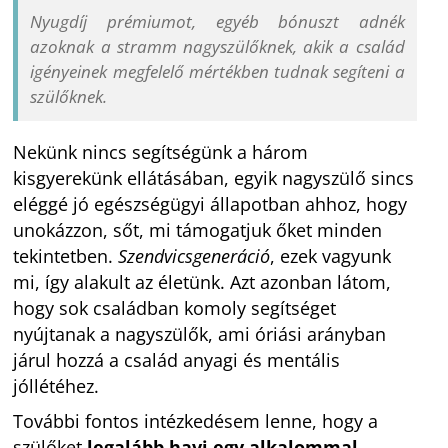
Nyugdíj prémiumot, egyéb bónuszt adnék
azoknak a stramm nagyszülőknek, akik a család
igényeinek megfelelő mértékben tudnak segíteni a
szülőknek.
Nekünk nincs segítségünk a három
kisgyerekünk ellátásában, egyik nagyszülő sincs
eléggé jó egészségügyi állapotban ahhoz, hogy
unokázzon, sőt, mi támogatjuk őket minden
tekintetben.
Szendvicsgeneráció
, ezek vagyunk
mi, így alakult az életünk. Azt azonban látom,
hogy sok családban komoly segítséget
nyújtanak a nagyszülők, ami óriási arányban
járul hozzá a család anyagi és mentális
jóllétéhez.
További fontos intézkedésem lenne, hogy a
szülőket
legalább havi egy alkalommal