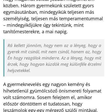
közben. Három gyermekünk született gyors
egymásutánban, mindegyikük teljesen más
személyiség, teljesen más temperamentummal
– mindegyikőjükre úgy tekintünk, mint
tanítómesterekre, a mai napig.
Rá kellett jönnöm, hogy nem az a lényeg, hogy a
gyerek mit csinál, mit nem csinál, hanem az, hogy
Én hogy reagálok minderre. Az a lényeg, hogy mit
érzek, hogy
hogyan
küzdök meg különféle érzelmi
helyzetekkel.
A gyermeknevelés egy nagyon kemény és
hihetetlenül gyümölcsöző önismereti folyamat
volt számomra. Sosem felejtem el, amikor
először döntöttem el tudatosan, hogy
leszámolok egy-egy mérgező szülői mintával,