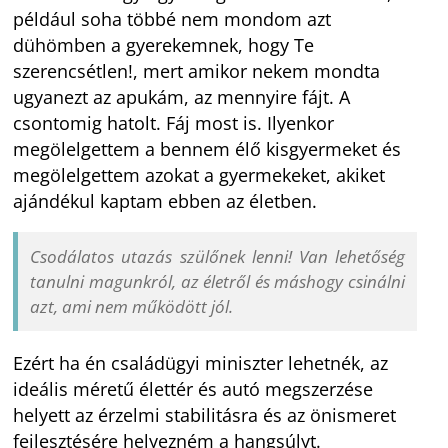
például soha többé nem mondom azt
dühömben a gyerekemnek, hogy Te
szerencsétlen!, mert amikor nekem mondta
ugyanezt az apukám, az mennyire fájt. A
csontomig hatolt. Fáj most is. Ilyenkor
megölelgettem a bennem élő kisgyermeket és
megölelgettem azokat a gyermekeket, akiket
ajándékul kaptam ebben az életben.
Csodálatos utazás szülőnek lenni! Van lehetőség
tanulni magunkról, az életről és máshogy csinálni
azt, ami nem működött jól.
Ezért ha én családügyi miniszter lehetnék, az
ideális méretű élettér és autó megszerzése
helyett az érzelmi stabilitásra és az önismeret
fejlesztésére helyezném a hangsúlyt.