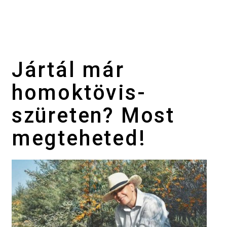
Jártál már
homoktövis-
szüreten? Most
megteheted!