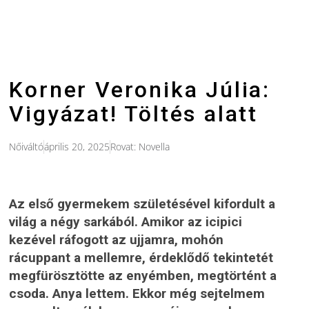
Korner Veronika Júlia:
Vigyázat! Töltés alatt
Nőiváltó
április 20, 2025
Rovat:
Novella
Az első gyermekem születésével kifordult a
világ a négy sarkából. Amikor az icipici
kezével ráfogott az ujjamra, mohón
rácuppant a mellemre, érdeklődő tekintetét
megfürösztötte az enyémben, megtörtént a
csoda. Anya lettem. Ekkor még sejtelmem