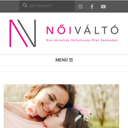
NŐI
MENÜ
VÁLTÓ