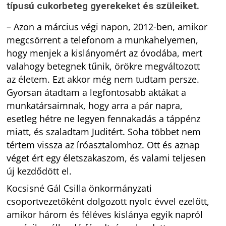
típusú cukorbeteg gyerekeket és szüleiket.
– Azon a március végi napon, 2012-ben, amikor
megcsörrent a telefonom a munkahelyemen,
hogy menjek a kislányomért az óvodába, mert
valahogy betegnek tűnik, örökre megváltozott
az életem. Ezt akkor még nem tudtam persze.
Gyorsan átadtam a legfontosabb aktákat a
munkatársaimnak, hogy arra a pár napra,
esetleg hétre ne legyen fennakadás a táppénz
miatt, és szaladtam Juditért. Soha többet nem
tértem vissza az íróasztalomhoz. Ott és aznap
véget ért egy életszakaszom, és valami teljesen
új kezdődött el.
Kocsisné Gál Csilla önkormányzati
csoportvezetőként dolgozott nyolc évvel ezelőtt,
amikor három és féléves kislánya egyik napról