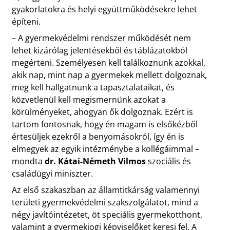
gyakorlatokra és helyi együttműködésekre lehet
építeni.
– A gyermekvédelmi rendszer működését nem
lehet kizárólag jelentésekből és táblázatokból
megérteni. Személyesen kell találkoznunk azokkal,
akik nap, mint nap a gyermekek mellett dolgoznak,
meg kell hallgatnunk a tapasztalataikat, és
közvetlenül kell megismernünk azokat a
körülményeket, ahogyan ők dolgoznak. Ezért is
tartom fontosnak, hogy én magam is elsőkézből
értesüljek ezekről a benyomásokról, így én is
elmegyek az egyik intézménybe a kollégáimmal –
mondta
dr. Kátai-Németh Vilmos
szociális és
családügyi miniszter.
Az első szakaszban az államtitkárság valamennyi
területi gyermekvédelmi szakszolgálatot, mind a
négy javítóintézetet, öt speciális gyermekotthont,
valamint a gyermekjogi képviselőket keresi fel. A