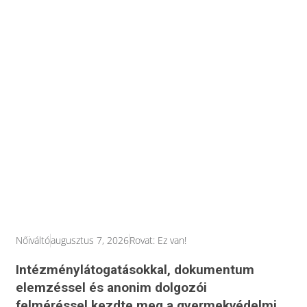
Nőiváltó
augusztus 7, 2026
Rovat:
Ez van!
Intézménylátogatásokkal, dokumentum
elemzéssel és anonim dolgozói
felméréssel kezdte meg a gyermekvédelmi