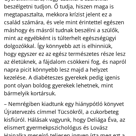
beszélgetni tudjon. Ő tudja, hiszen maga is
megtapasztalta, mekkora krízist jelent ez a
család számára, és vele mint érintettel egészen
máshogy és másról tudnak beszélni a szülők,
mint az egyébként is túlterhelt egészségügyi
dolgozókkal. Így könnyebb azt is elhinniük,
hogy egyszer ez az egész természetes része lesz
az életüknek, a fájdalom csökkeni fog, és napról
napra picit könnyebb lesz majd a helyzet
kezelése. A diabéteszes gyerekek pedig igenis
pont olyan boldog gyerekek lehetnek, mint
bármelyik kortársuk.
– Nemrégiben kiadtunk egy hiánypótló könyvet
Újratervezés címmel Tücsökről, a cukorbeteg
kisfiúról. Hálásak vagyunk, hogy Deliága Éva, az
elismert gyermekpszichológus és Lovász
Hajnalka meseíró teljesen ingyen írta meg ezt a