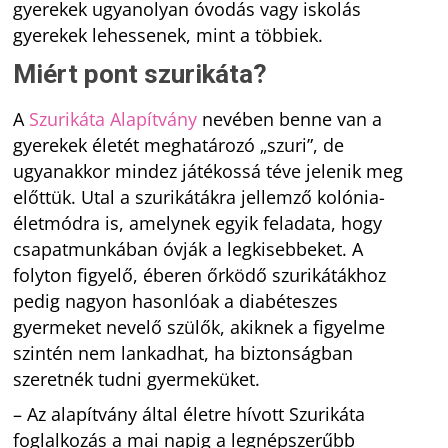
gyerekek ugyanolyan óvodás vagy iskolás
gyerekek lehessenek, mint a többiek.
Miért pont szurikáta?
A
Szurikáta Alapítvány
nevében benne van a
gyerekek életét meghatározó „szuri”, de
ugyanakkor mindez játékossá téve jelenik meg
előttük. Utal a szurikátákra jellemző kolónia-
életmódra is, amelynek egyik feladata, hogy
csapatmunkában óvják a legkisebbeket. A
folyton figyelő, éberen őrködő szurikátákhoz
pedig nagyon hasonlóak a diabéteszes
gyermeket nevelő szülők, akiknek a figyelme
szintén nem lankadhat, ha biztonságban
szeretnék tudni gyermeküket.
– Az alapítvány által életre hívott Szurikáta
foglalkozás a mai napig a legnépszerűbb