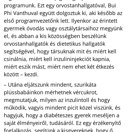
programunk. Ezt egy orvostanhallgatóval, Bui
Phi Vanthuval együtt dolgoztuk ki, aki később az
első programvezetőnk lett. Ilyenkor az érintett
gyermek óvodás vagy osztálytársaihoz megyünk
el, és abban a kis közösségben beszélünk
orvostanhallgatók és dietetikus hallgatók
segítségével, hogy társuknak mit és miért kell
csinálnia, miért kell inzulininjekciót kapnia,
miért eszik mást, miért nem ehet két étkezés
között – kezdi.
– Utána eljátszunk mindent, szurikáta
plüssbabáinkon mérhetnek vércukrot,
megmutatjuk, milyen az inzulintoll és hogy
működik, vagyis mindent picit közel viszünk, és
hagyjuk, hogy a diabéteszes gyerek meséljen a
saját élményeiről, tudásáról. Ez egy érzékenyítő
foglalkozás, segítünk a kisgyereknek, hogy ő