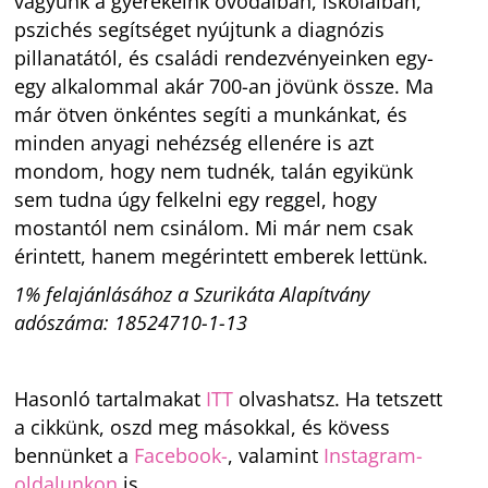
vagyunk a gyerekeink óvodáiban, iskoláiban,
pszichés segítséget nyújtunk a diagnózis
pillanatától, és családi rendezvényeinken egy-
egy alkalommal akár 700-an jövünk össze. Ma
már ötven önkéntes segíti a munkánkat, és
minden anyagi nehézség ellenére is azt
mondom, hogy nem tudnék, talán egyikünk
sem tudna úgy felkelni egy reggel, hogy
mostantól nem csinálom. Mi már nem csak
érintett, hanem megérintett emberek lettünk.
1% felajánlásához a Szurikáta Alapítvány
adószáma: 18524710-1-13
Hasonló tartalmakat
ITT
olvashatsz. Ha tetszett
a cikkünk, oszd meg másokkal, és kövess
bennünket a
Facebook-
, valamint
Instagram-
oldalunkon
is.