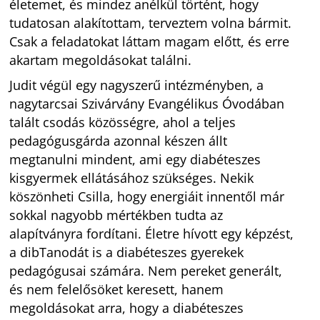
életemet, és mindez anélkül történt, hogy
tudatosan alakítottam, terveztem volna bármit.
Csak a feladatokat láttam magam előtt, és erre
akartam megoldásokat találni.
Judit végül egy nagyszerű intézményben, a
nagytarcsai Szivárvány Evangélikus Óvodában
talált csodás közösségre, ahol a teljes
pedagógusgárda azonnal készen állt
megtanulni mindent, ami egy diabéteszes
kisgyermek ellátásához szükséges. Nekik
köszönheti Csilla, hogy energiáit innentől már
sokkal nagyobb mértékben tudta az
alapítványra fordítani. Életre hívott egy képzést,
a dibTanodát is a diabéteszes gyerekek
pedagógusai számára. Nem pereket generált,
és nem felelősöket keresett, hanem
megoldásokat arra, hogy a diabéteszes