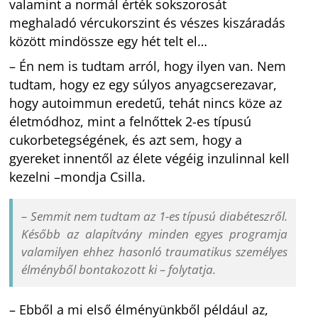
valamint a normál érték sokszorosát
meghaladó vércukorszint és vészes kiszáradás
között mindössze egy hét telt el…
– Én nem is tudtam arról, hogy ilyen van. Nem
tudtam, hogy ez egy súlyos anyagcserezavar,
hogy autoimmun eredetű, tehát nincs köze az
életmódhoz, mint a felnőttek 2-es típusú
cukorbetegségének, és azt sem, hogy a
gyereket innentől az élete végéig inzulinnal kell
kezelni –mondja Csilla.
– Semmit nem tudtam az 1-es típusú diabéteszről.
Később az alapítvány minden egyes programja
valamilyen ehhez hasonló traumatikus személyes
élményből bontakozott ki – folytatja.
– Ebből a mi első élményünkből például az,