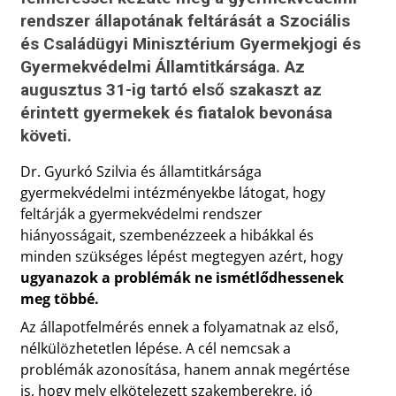
rendszer állapotának feltárását a Szociális
és Családügyi Minisztérium Gyermekjogi és
Gyermekvédelmi Államtitkársága. Az
augusztus 31-ig tartó első szakaszt az
érintett gyermekek és fiatalok bevonása
követi.
Dr. Gyurkó Szilvia és államtitkársága
gyermekvédelmi intézményekbe látogat, hogy
feltárják a gyermekvédelmi rendszer
hiányosságait, szembenézzeek a hibákkal és
minden szükséges lépést megtegyen azért, hogy
ugyanazok a problémák ne ismétlődhessenek
meg többé.
Az állapotfelmérés ennek a folyamatnak az első,
nélkülözhetetlen lépése. A cél nemcsak a
problémák azonosítása, hanem annak megértése
is, hogy mely elkötelezett szakemberekre, jó