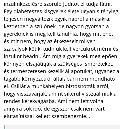
inzulinkezelésre szoruló Juditot el tudja látni.
Egy diabéteszes kisgyerek élete ugyanis tényleg
teljesen megváltozik egyik napról a másikra:
kezdetben a szülőnek, de nagyon gyorsan a
gyereknek is meg kell tanulnia, hogy mit ehet
és mit nem, hogy az étkezéseit milyen
szabályok kötik, tudniuk kell vércukrot mérni és
inzulint beadni. Ám míg a gyerekek meglepően
könnyen elsajátítják a szükséges ismereteket,
és természetesen kezelik állapotukat, ugyanez a
tágabb környezetről általában nem mondható
el. Csillát a munkahelyén biztosították arról,
hogy visszavárják, amint sikerül visszaállniuk a
rendes kerékvágásba. Ami nem lett volna
annyira sok idő, de egyszer csak nem várt
elutasítással kellett szembenéznie…