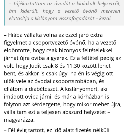
– Tájékoztattam az óvodát a kialakult helyzetről,
ám kiderült, hogy a vezető óvónő mereven
elutasítja a kislányom visszafogadását – kezdi.
– Hiába vállalta volna az ezzel járó extra
figyelmet a csoportvezető óvónő, ha a vezető
eldöntötte, hogy csak bizonyos feltételekkel
járhat újra oviba a gyerek. Ez a feltétel pedig az
volt, hogy Judit csak 8 és 11.30 között lehet
bent, és akkor is csak úgy, ha én is végig ott
ülök vele az óvodai csoportszobában, és
ellátom a diabéteszét. A kislányomért, aki
imádott oviba járni, és már a kórházban is
folyton azt kérdezgette, hogy mikor mehet újra,
vállaltam ezt a teljesen abszurd helyzetet –
magyarázza.
– Fél évig tartott, ez idő alatt fizetés nélküli