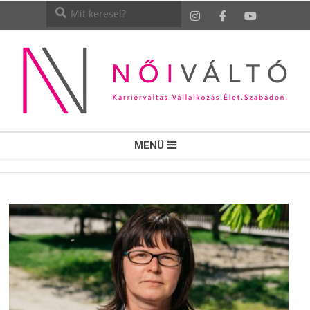
NŐI
MENÜ
VÁLTÓ