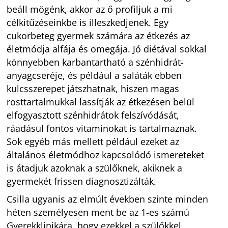
beáll mögénk, akkor az ő profiljuk a mi
célkitűzéseinkbe is illeszkedjenek. Egy
cukorbeteg gyermek számára az étkezés az
életmódja alfája és omegája. Jó diétával sokkal
könnyebben karbantartható a szénhidrát-
anyagcseréje, és például a saláták ebben
kulcsszerepet játszhatnak, hiszen magas
rosttartalmukkal lassítják az étkezésen belül
elfogyasztott szénhidrátok felszívódását,
ráadásul fontos vitaminokat is tartalmaznak.
Sok egyéb más mellett például ezeket az
általános életmódhoz kapcsolódó ismereteket
is átadjuk azoknak a szülőknek, akiknek a
gyermekét frissen diagnosztizálták.
Csilla ugyanis az elmúlt években szinte minden
héten személyesen ment be az 1-es számú
Gyerekklinikára, hogy ezekkel a szülőkkel