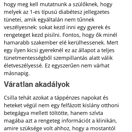
hogy meg kell mutatnunk a szülőknek, hogy
melyek az 1-es típusú diabétesz jellegzetes
tünetei, amik egyáltalán nem tűnnek
veszélyesnek: sokat kezd inni egy gyerek és
rengeteget kezd pisilni. Fontos, hogy ők minél
hamarabb szakember elé kerülhessenek. Mert
egy ilyen kicsi gyereknél ez az állapot a teljes
tünetmentességből szempillantás alatt válik
életveszélyessé. Ez egyszerűen nem várhat
másnapig.
Váratlan akadályok
Csilla tehát azokat a táppénzes napokat és
heteket végül nem egy felfázott kislány otthoni
betegágya mellett töltötte, hanem szívta
magába azt a rengeteg információt a klinikán,
amire szüksége volt ahhoz, hogy a mostantól