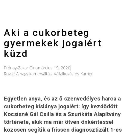
Aki a cukorbeteg
gyermekek jogaiért
küzd
Prónay-Zakar Gina
március 19, 2020
Rovat:
A nagy karrierváltás
,
Vállalkozás és Karrier
Egyetlen anya, és az ő szenvedélyes harca a
cukorbeteg kislánya jogaiért: így kezdődött
Kocsisné Gál Csilla és a Szurikáta Alapítvány
története, akik ma már ötven önkéntessel
közösen segítik a frissen diagnosztizált 1-es