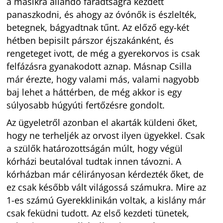
a másikra állandó fáradtságra kezdett
panaszkodni, és ahogy az óvónők is észlelték,
betegnek, bágyadtnak tűnt. Az előző egy-két
hétben bepisilt párszor éjszakánként, és
rengeteget ivott, de még a gyerekorvos is csak
felfázásra gyanakodott aznap. Másnap Csilla
már érezte, hogy valami más, valami nagyobb
baj lehet a háttérben, de még akkor is egy
súlyosabb húgyúti fertőzésre gondolt.
Az ügyeletről azonban el akarták küldeni őket,
hogy ne terheljék az orvost ilyen ügyekkel. Csak
a szülők határozottságán múlt, hogy végül
kórházi beutalóval tudtak innen távozni. A
kórházban már célirányosan kérdezték őket, de
ez csak később vált világossá számukra. Mire az
1-es számú Gyerekklinikán voltak, a kislány már
csak feküdni tudott. Az első kezdeti tünetek,