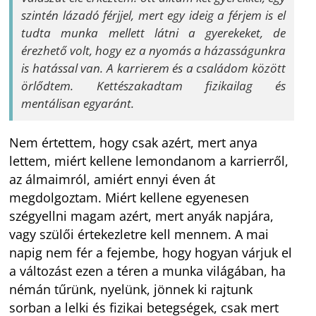
szintén lázadó férjjel, mert egy ideig a férjem is el
tudta munka mellett látni a gyerekeket, de
érezhető volt, hogy ez a nyomás a házasságunkra
is hatással van. A karrierem és a családom között
örlődtem. Kettészakadtam fizikailag és
mentálisan egyaránt.
Nem értettem, hogy csak azért, mert anya
lettem, miért kellene lemondanom a karrierről,
az álmaimról, amiért ennyi éven át
megdolgoztam. Miért kellene egyenesen
szégyellni magam azért, mert anyák napjára,
vagy szülői értekezletre kell mennem. A mai
napig nem fér a fejembe, hogy hogyan várjuk el
a változást ezen a téren a munka világában, ha
némán tűrünk, nyelünk, jönnek ki rajtunk
sorban a lelki és fizikai betegségek, csak mert