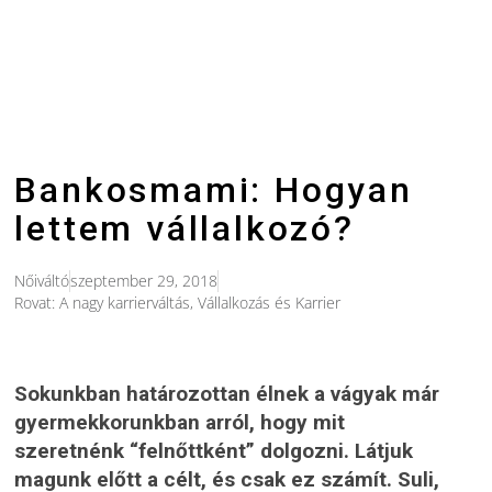
Bankosmami: Hogyan
lettem vállalkozó?
Nőiváltó
szeptember 29, 2018
Rovat:
A nagy karrierváltás
,
Vállalkozás és Karrier
Sokunkban határozottan élnek a vágyak már
gyermekkorunkban arról, hogy mit
szeretnénk “felnőttként” dolgozni. Látjuk
magunk előtt a célt, és csak ez számít. Suli,