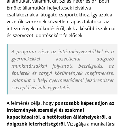
államtitkár, valamint dr. Szilas Péter és dr. Both
Emőke államtitkár-helyettesek felváltva
csatlakoznak a látogató csoportokhoz. Így azok a
vezetők szereznek közvetlen tapasztalatokat az
intézmények működéséről, akik a későbbi szakmai
és szervezeti döntésekért felelősek.
A program része az intézményvezetőkkel és a
gyermekekkel közvetlenül dolgozó
munkatársakkal folytatott beszélgetés, az
épületek és tárgyi körülmények megismerése,
valamint a helyi gyermekvédelmi jelzőrendszer
szereplőivel való egyeztetés.
A felmérés célja, hogy
pontosabb képet adjon az
intézmények személyi és szakmai
kapacitásairól, a betöltetlen álláshelyekről, a
dolgozók leterheltségéről
. Vizsgálja a munkatársi