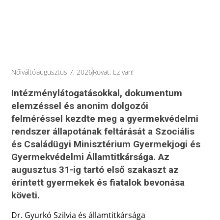
Nőiváltó
augusztus 7, 2026
Rovat:
Ez van!
Intézménylátogatásokkal, dokumentum
elemzéssel és anonim dolgozói
felméréssel kezdte meg a gyermekvédelmi
rendszer állapotának feltárását a Szociális
és Családügyi Minisztérium Gyermekjogi és
Gyermekvédelmi Államtitkársága. Az
augusztus 31-ig tartó első szakaszt az
érintett gyermekek és fiatalok bevonása
követi.
Dr. Gyurkó Szilvia és államtitkársága