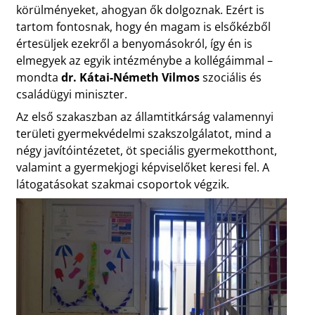
körülményeket, ahogyan ők dolgoznak. Ezért is
tartom fontosnak, hogy én magam is elsőkézből
értesüljek ezekről a benyomásokról, így én is
elmegyek az egyik intézménybe a kollégáimmal –
mondta
dr. Kátai-Németh Vilmos
szociális és
családügyi miniszter.
Az első szakaszban az államtitkárság valamennyi
területi gyermekvédelmi szakszolgálatot, mind a
négy javítóintézetet, öt speciális gyermekotthont,
valamint a gyermekjogi képviselőket keresi fel. A
látogatásokat szakmai csoportok végzik.