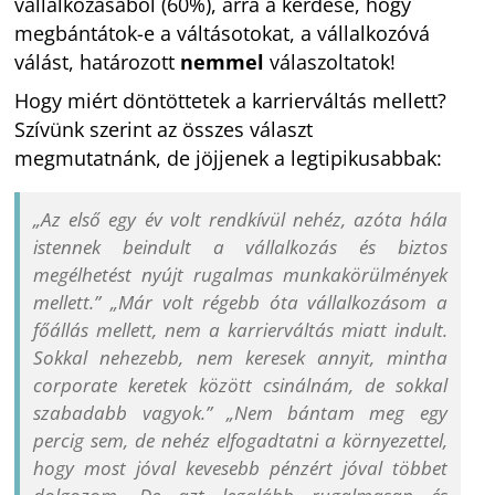
vállalkozásából (60%), arra a kérdése, hogy
megbántátok-e a váltásotokat, a vállalkozóvá
válást, határozott
nemmel
válaszoltatok!
Hogy miért döntöttetek a karrierváltás mellett?
Szívünk szerint az összes választ
megmutatnánk, de jöjjenek a legtipikusabbak:
„Az első egy év volt rendkívül nehéz, azóta hála
istennek beindult a vállalkozás és biztos
megélhetést nyújt rugalmas munkakörülmények
mellett.” „Már volt régebb óta vállalkozásom a
főállás mellett, nem a karrierváltás miatt indult.
Sokkal nehezebb, nem keresek annyit, mintha
corporate keretek között csinálnám, de sokkal
szabadabb vagyok.” „Nem bántam meg egy
percig sem, de nehéz elfogadtatni a környezettel,
hogy most jóval kevesebb pénzért jóval többet