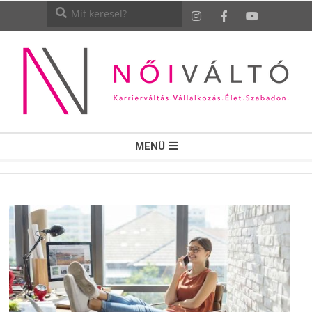
NŐI
MENÜ
VÁLTÓ