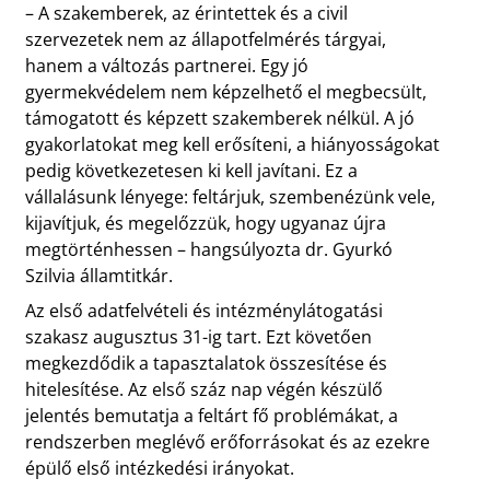
– A szakemberek, az érintettek és a civil
szervezetek nem az állapotfelmérés tárgyai,
hanem a változás partnerei. Egy jó
gyermekvédelem nem képzelhető el megbecsült,
támogatott és képzett szakemberek nélkül. A jó
gyakorlatokat meg kell erősíteni, a hiányosságokat
pedig következetesen ki kell javítani. Ez a
vállalásunk lényege: feltárjuk, szembenézünk vele,
kijavítjuk, és megelőzzük, hogy ugyanaz újra
megtörténhessen – hangsúlyozta dr. Gyurkó
Szilvia államtitkár.
Az első adatfelvételi és intézménylátogatási
szakasz augusztus 31-ig tart. Ezt követően
megkezdődik a tapasztalatok összesítése és
hitelesítése. Az első száz nap végén készülő
jelentés bemutatja a feltárt fő problémákat, a
rendszerben meglévő erőforrásokat és az ezekre
épülő első intézkedési irányokat.