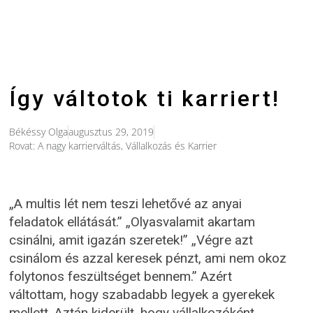
Így váltotok ti karriert!
Békéssy Olga
augusztus 29, 2019
Rovat:
A nagy karrierváltás
,
Vállalkozás és Karrier
„A multis lét nem teszi lehetővé az anyai
feladatok ellátását.” „Olyasvalamit akartam
csinálni, amit igazán szeretek!” „Végre azt
csinálom és azzal keresek pénzt, ami nem okoz
folytonos feszültséget bennem.” Azért
váltottam, hogy szabadabb legyek a gyerekek
mellett. Aztán kiderült, hogy vállalkozóként