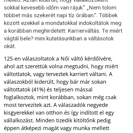
sokkal kevesebb időm van rájuk.” „Nem tolom
többet más szekerét napi tíz órában.”. Többek
között ezekkel a mondatokkal indokoltátok meg
a korábban meghirdetett: Karrierváltás. Te miért
vágtál bele? mini kutatásunkban a váltásotok
okát.
125-en válaszoltatok a Női váltó kérdőívére,
ahol azt szerettük volna megtudni, hogy miért
váltottatok, vagy terveztek karriert váltani. A
válaszokból kiderült, hogy bár már sokan
váltottatok (41%) és teljesen mással
foglalkoztok, mint korábban, sokan még csak
most tervezitek azt. A válaszadók negyede
kisgyerekkel van otthon és így indított el egy
vállalkozást. Minden tizedik kitöltőnk pedig
éppen átképezi magát vagy munka mellett