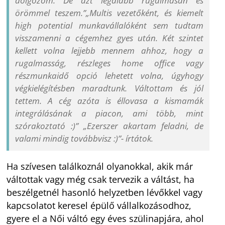
dolgozom. De azt legalább rugalmasan és
örömmel teszem.”„Multis vezetőként, és kiemelt
high potential munkavállalóként sem tudtam
visszamenni a cégemhez gyes után. Két szintet
kellett volna lejjebb mennem ahhoz, hogy a
rugalmasság, részleges home office vagy
részmunkaidő opció lehetett volna, úgyhogy
végkielégítésben maradtunk. Váltottam és jól
tettem. A cég azóta is éllovasa a kismamák
integrálásának a piacon, ami több, mint
szórakoztató :)” „Ezerszer akartam feladni, de
valami mindig továbbvisz :)”- írtátok.
Ha szívesen találkoznál olyanokkal, akik már
váltottak vagy még csak tervezik a váltást, ha
beszélgetnél hasonló helyzetben lévőkkel vagy
kapcsolatot keresel épülő vállalkozásodhoz,
gyere el a Női váltó egy éves szülinapjára, ahol