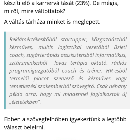
készíti elő a karrierváltását (23%). De mégis,
miről, mire váltottatok?
A váltás tárháza minket is meglepett.
Reklámértékesítőből startupper, közgazdászból
kézműves, multis logisztikai vezetőből üzleti
coach, sugárterápiás asszisztensből informatikus,
sztársminkesből lovas terápia oktató, rádiós
programigazgatóból coach és tréner, HR-esből
termelői piacot szervező és kézműves vagy
temetkezési szakemberből szövegíró. Csak néhány
példa arra, hogy mi mindennel foglalkoztok új
„életetekben”.
Ebben a szövegfelhőben igyekeztünk a legtöbb
választ beleírni.