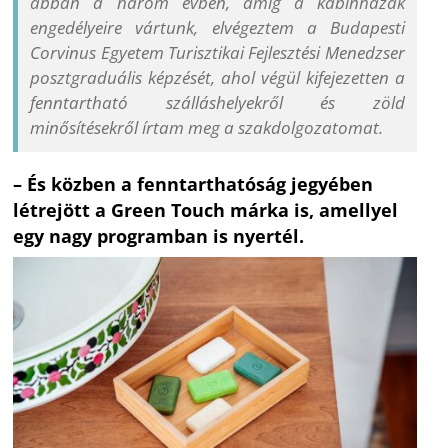
abban a három évben, amíg a kabinházak
engedélyeire vártunk, elvégeztem a Budapesti
Corvinus Egyetem Turisztikai Fejlesztési Menedzser
posztgraduális képzését, ahol végül kifejezetten a
fenntartható szálláshelyekről és zöld
minősítésekről írtam meg a szakdolgozatomat.
– És közben a fenntarthatóság jegyében
létrejött a Green Touch márka is, amellyel
egy nagy programban is nyertél.