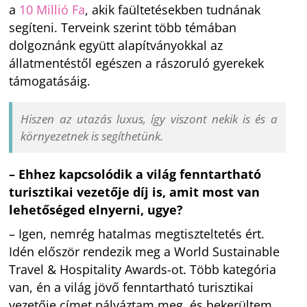
a
10 Millió Fa
, akik faültetésekben tudnának
segíteni. Terveink szerint több témában
dolgoznánk együtt alapítványokkal az
állatmentéstől egészen a rászoruló gyerekek
támogatásáig.
Hiszen az utazás luxus, így viszont nekik is és a
környezetnek is segíthetünk.
– Ehhez kapcsolódik a világ fenntartható
turisztikai vezetője díj is, amit most van
lehetőséged elnyerni, ugye?
– Igen, nemrég hatalmas megtiszteltetés ért.
Idén először rendezik meg a World Sustainable
Travel & Hospitality Awards-ot. Több kategória
van, én a világ jövő fenntartható turisztikai
vezetője címet pályáztam meg, és bekerültem