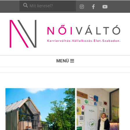
NŐI
MENÜ
VÁLTÓ