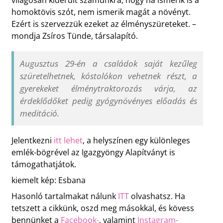
világosan kiderült számunkra, hogy ha ismerik is a
homoktövis szót, nem ismerik magát a növényt.
Ezért is szervezzük ezeket az élményszüreteket. –
mondja Zsíros Tünde, társalapító.
Augusztus 29-én a családok saját kezűleg
szüretelhetnek, kóstolókon vehetnek részt, a
gyerekeket élménytraktorozás várja, az
érdeklődőket pedig gyógynövényes előadás és
meditáció.
Jelentkezni
itt lehet
, a helyszínen egy különleges
emlék-bögrével az Igazgyöngy Alapítványt is
támogathatjátok.
kiemelt kép: Esbana
Hasonló tartalmakat nálunk
ITT
olvashatsz. Ha
tetszett a cikkünk, oszd meg másokkal, és kövess
bennünket a
Facebook-
, valamint
Instagram-