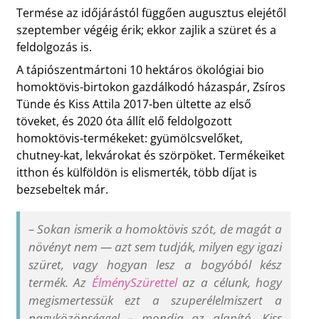
Termése az időjárástól függően augusztus elejétől
szeptember végéig érik; ekkor zajlik a szüret és a
feldolgozás is.
A tápiószentmártoni 10 hektáros ökológiai bio
homoktövis-birtokon gazdálkodó házaspár, Zsíros
Tünde és Kiss Attila 2017-ben ültette az első
töveket, és 2020 óta állít elő feldolgozott
homoktövis-termékeket: gyümölcsvelőket,
chutney-kat, lekvárokat és szörpöket. Termékeiket
itthon és külföldön is elismerték, több díjat is
bezsebeltek már.
–
Sokan ismerik a homoktövis szót, de magát a
növényt nem — azt sem tudják, milyen egy igazi
szüret, vagy hogyan lesz a bogyóból kész
termék. Az
ÉlménySzürettel
az a célunk, hogy
megismertessük ezt a szuperélelmiszert a
nagyközönséggel
–
mondja az alapító, Kiss