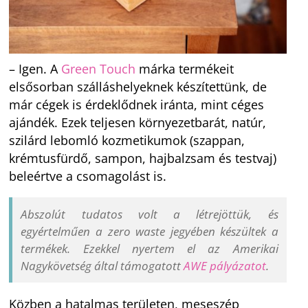
– Igen. A
Green Touch
márka termékeit
elsősorban szálláshelyeknek készítettünk, de
már cégek is érdeklődnek iránta, mint céges
ajándék. Ezek teljesen környezetbarát, natúr,
szilárd lebomló kozmetikumok (szappan,
krémtusfürdő, sampon, hajbalzsam és testvaj)
beleértve a csomagolást is.
Abszolút tudatos volt a létrejöttük, és
egyértelműen a zero waste jegyében készültek a
termékek. Ezekkel nyertem el az Amerikai
Nagykövetség által támogatott
AWE pályázatot
.
Közben a hatalmas területen, meseszép