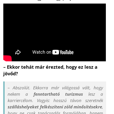
– Ekkor tehát már érezted, hogy ez lesz a
jövőd?
– Abszolút. Ekkorra már világossá vált, hogy
nekem a
fenntartható turizmus
lesz a
karriercélom. Vagyis: hosszú távon szeretnék
szálláshelyeket felkészíteni zöld minősítésekre
,
hogy ne csak tanácsadás formájában, hanem