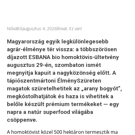
Nőiváltó
augusztus 4, 2026
Rovat:
Ez van!
Magyarország egyik legkülönlegesebb
agrár-élménye tér vissza: a többszörösen
díjazott ESBANA bio homoktövis-ültetvény
augusztus 29-én, szombaton ismét
megnyitja kapuit a nagyközönség előtt. A
tápiószentmártoni ÉlménySzüreten
magatok szüretelhetitek az „arany bogyót”,
megkóstolhatjátok és haza is vihetitek a
belőle készült prémium termékeket — egy
napra a natúr superfood világába
csöppenve.
A homoktövist közel 500 hektáron termesztik ma