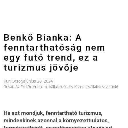
Benkő Bianka: A
fenntarthatóság nem
egy futó trend, ez a
turizmus jövője
Kun Orsolya
június 28, 2024
Rovat:
Az Én történetem
,
Vállalkozás és Karrier
,
Vállalkozz velünk!
Ha azt mondjuk, fenntartható turizmus,
mindenkinek azonnal a környezettudatos,
természetbarát, pazarlásmentes utazás jut