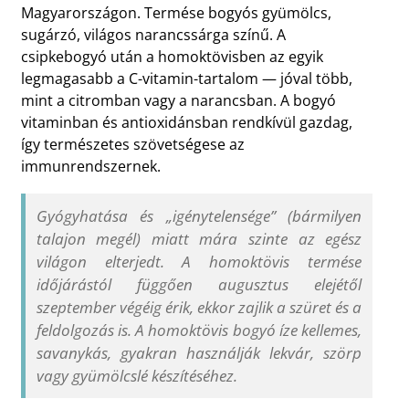
Magyarországon. Termése bogyós gyümölcs,
sugárzó, világos narancssárga színű. A
csipkebogyó után a homoktövisben az egyik
legmagasabb a C-vitamin-tartalom — jóval több,
mint a citromban vagy a narancsban. A bogyó
vitaminban és antioxidánsban rendkívül gazdag,
így természetes szövetségese az
immunrendszernek.
Gyógyhatása és „igénytelensége” (bármilyen
talajon megél) miatt mára szinte az egész
világon elterjedt. A homoktövis termése
időjárástól függően augusztus elejétől
szeptember végéig érik, ekkor zajlik a szüret és a
feldolgozás is. A homoktövis bogyó íze kellemes,
savanykás, gyakran használják lekvár, szörp
vagy gyümölcslé készítéséhez.