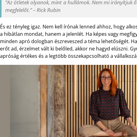
“
Az ötletek olyanok, mint a hullámok. Nem mi irányítjuk ők
megfelelőt.” – Rick Rubin
És ez tényleg igaz. Nem kell írónak lenned ahhoz, hogy alkoss
a hibátlan mondat, hanem a jelenlét. Ha képes vagy megfigy
minden apró dologban észreveszed a téma lehetőségét. Ha é
erőt ad, érzelmet vált ki belőled, akkor ne hagyd elúszni. 
apróság értékes és a legtöbb összekapcsolható a vállalkoz