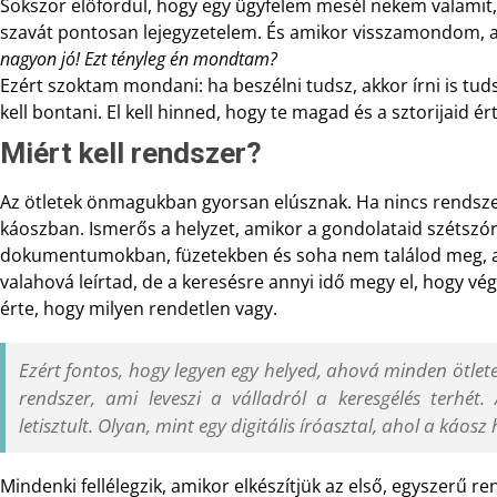
Sokszor előfordul, hogy egy ügyfelem mesél nekem valamit,
szavát pontosan lejegyzetelem. És amikor visszamondom, a
nagyon jó! Ezt tényleg én mondtam?
Ezért szoktam mondani: ha beszélni tudsz, akkor írni is tud
kell bontani. El kell hinned, hogy te magad és a sztorijaid ér
Miért kell rendszer?
Az ötletek önmagukban gyorsan elúsznak. Ha nincs rendsze
káoszban. Ismerős a helyzet, amikor a gondolataid szétszó
dokumentumokban, füzetekben és soha nem találod meg, a
valahová leírtad, de a keresésre annyi idő megy el, hogy vé
érte, hogy milyen rendetlen vagy.
Ezért fontos, hogy legyen egy helyed, ahová minden ötlete
rendszer, ami leveszi a válladról a keresgélés terhét.
letisztult. Olyan, mint egy digitális íróasztal, ahol a káosz 
Mindenki fellélegzik, amikor elkészítjük az első, egyszerű 