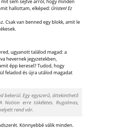
 mit sem sejtve arról, hogy minden
mit hallottam, elképed:
Úristen! Ez
sz. Csak van benned egy blokk, amit le
tékesek.
red, ugyanott találod magad: a
rva hevernek jegyzetekben,
mit épp keresel? Tudod, hogy
gül feladod és újra utálod magadat
d bekerül. Egy egyszerű, áttekinthető
 A Notion erre tökéletes. Rugalmas,
helyett rend vár.
rendszerét. Könnyebbé válik minden.