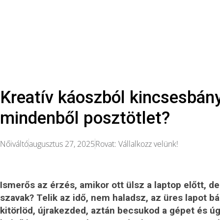
Kreatív káoszból kincsesbán
mindenből posztötlet?
Nőiváltó
augusztus 27, 2025
Rovat:
Vállalkozz velünk!
Ismerős az érzés, amikor ott ülsz a laptop előtt, 
szavak? Telik az idő, nem haladsz, az üres lapot b
kitörlöd, újrakezded, aztán becsukod a gépet és úg