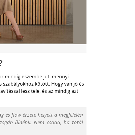
?
kor mindig eszembe jut, mennyi
ás szabályokhoz kötött. Hogy van jó és
avítással lesz tele, és az mindig azt
g és flow érzete helyett a megfelelési
izsgán ülnénk. Nem csoda, ha totál