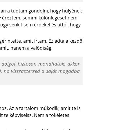
k arra tudtam gondolni, hogy hülyének
 éreztem, semmi különlegeset nem
ogy senkit sem érdekel és attól, hogy
érintette, amit írtam. Ez adta a kezdő
ámít, hanem a valódiság.
y dolgot biztosan mondhatok: akkor
i, ha visszaszerzed a saját magadba
z. Az a tartalom működik, amit te is
t te képviselsz. Nem a tökéletes