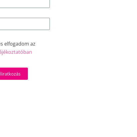
és elfogadom az
ájékoztatóban
liratkozás