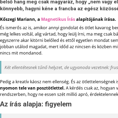
belső hang meg csak magyaráz, hogy „nem vagy el
könnyebb, hagyni kéne a francba az egész közöss
Kőszegi Mariann, a
Magnetikus Írás
alapítójának írása.
És ismerős az is, amikor annyi gondolat és ötlet kavarog b
még lelkes voltál, alig vártad, hogy leülj írni, ma meg csa
egyszerre akar kitörni belőled és ettől egyetlen mondat sem
jobban utálod magadat, mert időd az nincsen és közben mi
nincs mit mondanod.
Két ellentétesnek tűnő helyzet, de ugyanoda vezetnek: fru
Pedig a kreatív káosz nem ellenség. És az ötlettelenségnek i
nyomon tele van posztötlettel.
A kérdés csak az, hogyan v
rendszerben, hogy ne essen szét millió apró, érdektelenne
Az írás alapja: figyelem