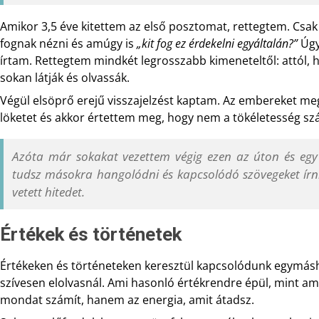
Amikor 3,5 éve kitettem az első posztomat, rettegtem. Csa
fognak nézni és amúgy is
„kit fog ez érdekelni egyáltalán?”
Úgy
írtam. Rettegtem mindkét legrosszabb kimeneteltől: attól, h
sokan látják és olvassák.
Végül elsöprő erejű visszajelzést kaptam. Az embereket meg
löketet és akkor értettem meg, hogy nem a tökéletesség sz
Azóta már sokakat vezettem végig ezen az úton és eg
tudsz másokra hangolódni és kapcsolódó szövegeket írn
vetett hitedet.
Értékek és történetek
Értékeken és történeteken keresztül kapcsolódunk egymásho
szívesen elolvasnál. Ami hasonló értékrendre épül, mint ami
mondat számít, hanem az energia, amit átadsz.