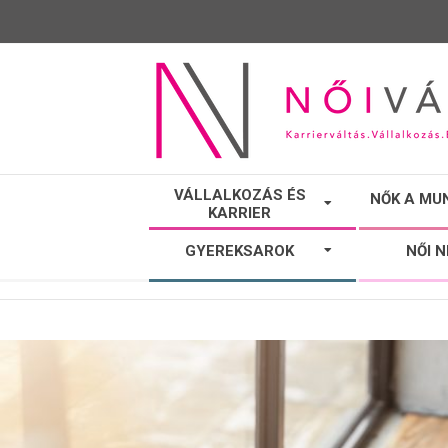
NŐI
VÁLLALKOZÁS ÉS
NŐK A MU
KARRIER
VÁLTÓ
GYEREKSAROK
NŐI 