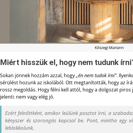
Kőszegi Mariann
Miért hisszük el, hogy nem tudunk írni
Sokan jönnek hozzám azzal, hogy
„én nem tudok írni”
. Ilyen
sérülést hozunk az iskolából. Ott megtanították, hogy az ír
rossz megoldás. Hogy félni kell attól, hogy a dolgozat piros j
jelenti: nem vagy elég jó.
Ezért felnőttként, amikor leülünk posztot írni, a szabadsá
kényszer és szorongás kapcsol be. Pont, mintha egy v
leblokkolunk.