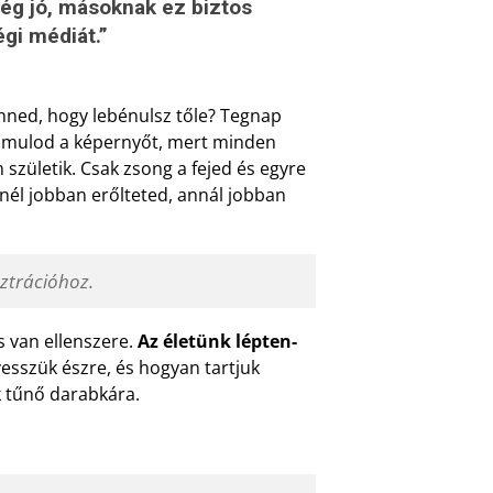
ég jó, másoknak ez biztos
égi médiát.”
enned, hogy lebénulsz tőle? Tegnap
k bámulod a képernyőt, mert minden
 születik. Csak zsong a fejed és egyre
nél jobban erőlteted, annál jobban
sztrációhoz.
s van ellenszere.
Az életünk lépten-
esszük észre, és hogyan tartjuk
k tűnő darabkára.