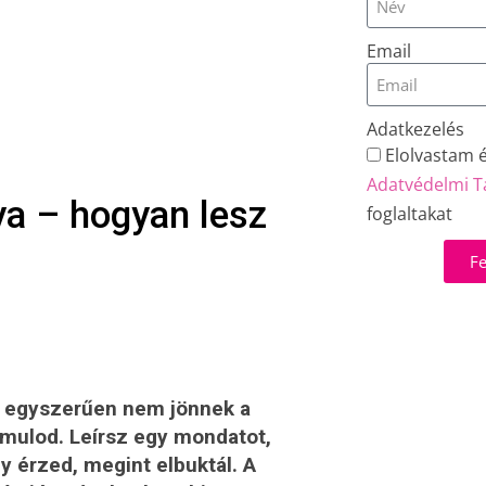
Email
Adatkezelés
Elolvastam 
Adatvédelmi T
ya – hogyan lesz
foglaltakat
Fe
de egyszerűen nem jönnek a
ámulod. Leírsz egy mondatot,
y érzed, megint elbuktál. A