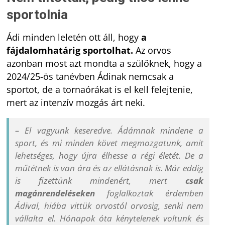
sportolnia
Ádi minden leletén ott áll, hogy
a
fájdalomhatárig sportolhat.
Az orvos
azonban most azt mondta a szülőknek, hogy a
2024/25-ös tanévben Ádinak nemcsak a
sportot, de a tornaórákat is el kell felejtenie,
mert az intenzív mozgás árt neki.
– El vagyunk keseredve. Ádámnak mindene a
sport, és mi minden követ megmozgatunk, amit
lehetséges, hogy újra élhesse a régi életét. De a
műtétnek is van ára és az ellátásnak is. Már eddig
is fizettünk mindenért, mert
csak
magánrendeléseken
foglalkoztak érdemben
Ádival, hiába vittük orvostól orvosig, senki nem
vállalta el. Hónapok óta kénytelenek voltunk és