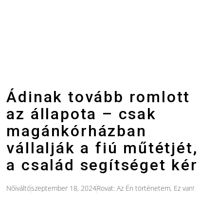
Ádinak tovább romlott
az állapota – csak
magánkórházban
vállalják a fiú műtétjét,
a család segítséget kér
Nőiváltó
szeptember 18, 2024
Rovat:
Az Én történetem
,
Ez van!