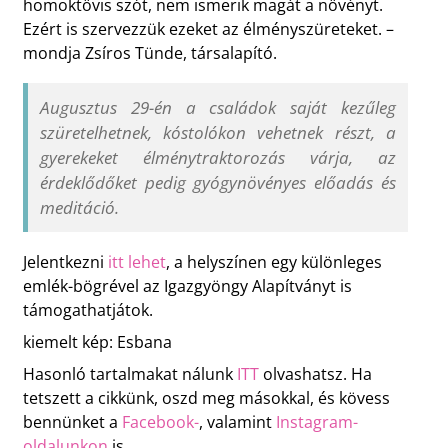
homoktövis szót, nem ismerik magát a növényt.
Ezért is szervezzük ezeket az élményszüreteket. –
mondja Zsíros Tünde, társalapító.
Augusztus 29-én a családok saját kezűleg
szüretelhetnek, kóstolókon vehetnek részt, a
gyerekeket élménytraktorozás várja, az
érdeklődőket pedig gyógynövényes előadás és
meditáció.
Jelentkezni
itt lehet
, a helyszínen egy különleges
emlék-bögrével az Igazgyöngy Alapítványt is
támogathatjátok.
kiemelt kép: Esbana
Hasonló tartalmakat nálunk
ITT
olvashatsz. Ha
tetszett a cikkünk, oszd meg másokkal, és kövess
bennünket a
Facebook-
, valamint
Instagram-
oldalunkon
is.