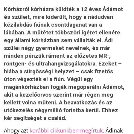
Kórházról kórházra küldték a 12 éves Ádámot
és szüleit, mire kiderült, hogy a nádudvari
kézilabdás fiúnak csontdaganat van a
lábában. A műtétet többszöri ígéret ellenére
egy állami kórházban sem vállalták el. Ádi
szülei négy gyermeket nevelnek, és már
minden pénzük ráment az előzetes MR-,
röntgen- és ultrahangvizsgálatokra. Ezeket –
hiába a sürgősségi helyzet – csak fizetős
úton végezték el a fiún. Végül egy
magánkórházban fogják megoperálni Ádámot,
akit a kezelőorvos szerint már régen meg
kellett volna műteni. A beavatkozás és az
utókezelés négymillió forintba kerül. Ehhez
kér segítséget a család.
Ahogy azt
korábbi cikkünkben megírtuk
, Ádinak