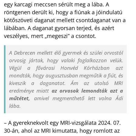
egy karcagi meccsen sérült meg a lába. A
röntgenen derült ki, hogy a fiúnak a jóindulatú
kötőszöveti daganat mellett csontdaganat van a
lábában. A daganat gyorsan terjed, és azért
veszélyes, mert „megeszi” a csontot.
A Debrecen mellett élő gyermek és szülei orvostól
orvosig jártak, hogy valaki foglalkozzon velük.
Végül a fővárosi Honvéd Kórházban azt
mondták, hogy augusztusban megműtik a fiút, és
kiveszik a daganatot. Ám az utolsó MRI
eredménye miatt
az orvosok lemondták azt a
műtétet,
amivel megmenthető lett volna Ádi
lába.
– A gyereknekvolt egy MRI-vizsgálata 2024. 07.
30-án, ahol az MRI kimutatta, hogy romlott az