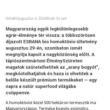
Nőiváltó
augusztus 4, 2026
Rovat:
Ez van!
Magyarország egyik legkülönlegesebb
agrár-élménye tér vissza: a többszörösen
díjazott ESBANA bio homoktövis-ültetvény
augusztus 29-én, szombaton ismét
megnyitja kapuit a nagyközönség előtt. A
tápiószentmártoni ÉlménySzüreten
magatok szüretelhetitek az „arany bogyót”,
megkóstolhatjátok és haza is vihetitek a
belőle készült prémium termékeket — egy
napra a natúr superfood világába
csöppenve.
A homoktövist közel 500 hektáron termesztik ma
Magyarországon. Termése bogyós gyümölcs,