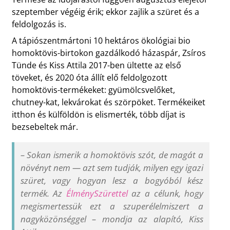
szeptember végéig érik; ekkor zajlik a szüret és a
feldolgozás is.
A tápiószentmártoni 10 hektáros ökológiai bio
homoktövis-birtokon gazdálkodó házaspár, Zsíros
Tünde és Kiss Attila 2017-ben ültette az első
töveket, és 2020 óta állít elő feldolgozott
homoktövis-termékeket: gyümölcsvelőket,
chutney-kat, lekvárokat és szörpöket. Termékeiket
itthon és külföldön is elismerték, több díjat is
bezsebeltek már.
–
Sokan ismerik a homoktövis szót, de magát a
növényt nem — azt sem tudják, milyen egy igazi
szüret, vagy hogyan lesz a bogyóból kész
termék. Az
ÉlménySzürettel
az a célunk, hogy
megismertessük ezt a szuperélelmiszert a
nagyközönséggel
–
mondja az alapító, Kiss