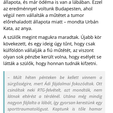
állapota, és már ödéma is van a lábában. Ezzel
az eredménnyel voltunk Budapesten, ahol
végül nem vállalták a műtétet a tumor
előrehaladott állapota miatt – mondta Urbán
Kata, az anya.
A szülők megint magukra maradtak. Újabb kör
kövekezett, és egy ideig úgy tűnt, hogy csak
külföldön vállalják a fiú műtétét, az viszont
olyan sok pénzbe került volna, hogy esélyét se
látták a szülők, hogy honnan tudnák kifzetni.
– Múlt héten pénteken be kellett vinnem a
sürgősségire, mert Ádi fájdalmai fokozódtak. Ott
csináltak neki RTG-felvételt, azt mondták, nem
látnak eltérést a térdénél. Utána még mindig
nagyon fájlalta a lábát, így gyorsan kerestünk egy
sporttraumatológust. Kaptunk is tőle hamar