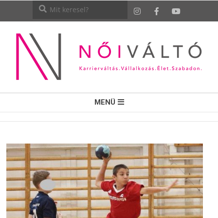
NŐI
MENÜ
VÁLTÓ