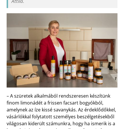
Attila.
– A szüretek alkalmából rendszeresen készítünk
finom limonádét a frissen facsart bogyókból,
amelynek az íze kissé savanykás. Az érdeklődőkkel,
vásárlókkal folytatott személyes beszélgetésekből
világosan kiderült számunkra, hogy ha ismerik is a