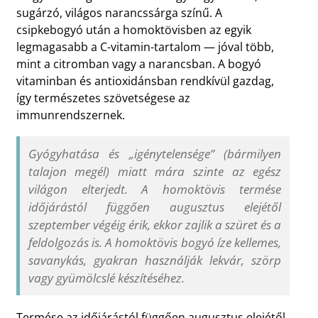
sugárzó, világos narancssárga színű. A
csipkebogyó után a homoktövisben az egyik
legmagasabb a C-vitamin-tartalom — jóval több,
mint a citromban vagy a narancsban. A bogyó
vitaminban és antioxidánsban rendkívül gazdag,
így természetes szövetségese az
immunrendszernek.
Gyógyhatása és „igénytelensége” (bármilyen
talajon megél) miatt mára szinte az egész
világon elterjedt. A homoktövis termése
időjárástól függően augusztus elejétől
szeptember végéig érik, ekkor zajlik a szüret és a
feldolgozás is. A homoktövis bogyó íze kellemes,
savanykás, gyakran használják lekvár, szörp
vagy gyümölcslé készítéséhez.
Termése az időjárástól függően augusztus elejétől