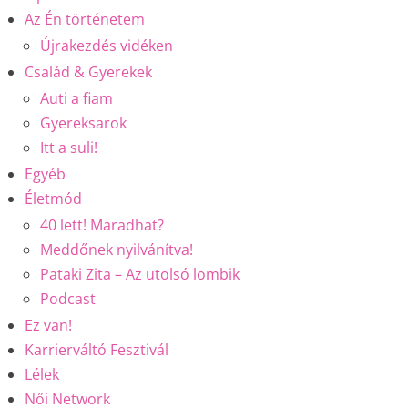
Az Én történetem
Újrakezdés vidéken
Család & Gyerekek
Auti a fiam
Gyereksarok
Itt a suli!
Egyéb
Életmód
40 lett! Maradhat?
Meddőnek nyilvánítva!
Pataki Zita – Az utolsó lombik
Podcast
Ez van!
Karrierváltó Fesztivál
Lélek
Női Network