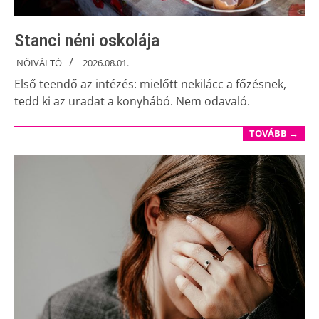
Stanci néni oskolája
NŐIVÁLTÓ
2026.08.01.
Első teendő az intézés: mielőtt nekilácc a főzésnek,
tedd ki az uradat a konyhábó. Nem odavaló.
TOVÁBB →