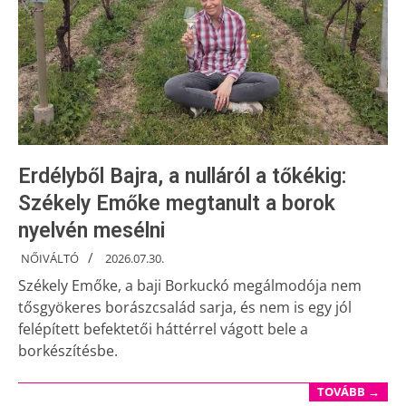
Erdélyből Bajra, a nulláról a tőkékig:
Székely Emőke megtanult a borok
nyelvén mesélni
NŐIVÁLTÓ
2026.07.30.
Székely Emőke, a baji Borkuckó megálmodója nem
tősgyökeres borászcsalád sarja, és nem is egy jól
felépített befektetői háttérrel vágott bele a
borkészítésbe.
TOVÁBB →