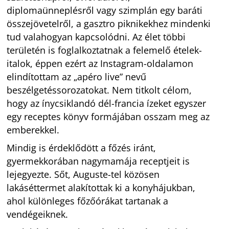
diplomaünneplésről vagy szimplán egy baráti
összejövetelről, a gasztro piknikekhez mindenki
tud valahogyan kapcsolódni. Az élet többi
területén is foglalkoztatnak a felemelő ételek-
italok, éppen ezért az Instagram-oldalamon
elindítottam az „apéro live” nevű
beszélgetéssorozatokat. Nem titkolt célom,
hogy az ínycsiklandó dél-francia ízeket egyszer
egy receptes könyv formájában osszam meg az
emberekkel.
Mindig is érdeklődött a főzés iránt,
gyermekkorában nagymamája receptjeit is
lejegyezte. Sőt, Auguste-tel közösen
lakáséttermet alakítottak ki a konyhájukban,
ahol különleges főzőórákat tartanak a
vendégeiknek.