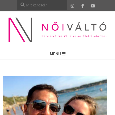
NŐI
MENÜ
VÁLTÓ