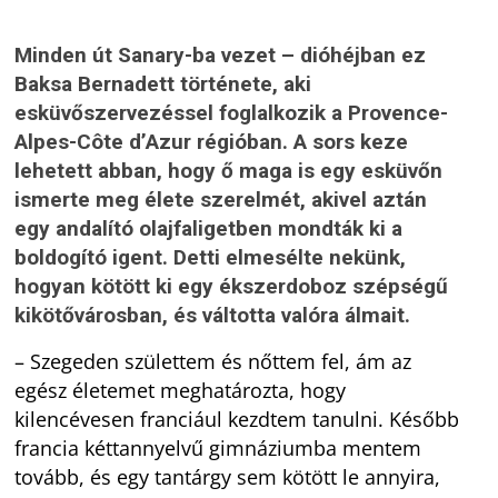
Minden út Sanary-ba vezet – dióhéjban ez
Baksa Bernadett története, aki
esküvőszervezéssel foglalkozik a Provence-
Alpes-Côte d’Azur régióban. A sors keze
lehetett abban, hogy ő maga is egy esküvőn
ismerte meg élete szerelmét, akivel aztán
egy andalító olajfaligetben mondták ki a
boldogító igent. Detti elmesélte nekünk,
hogyan kötött ki egy ékszerdoboz szépségű
kikötővárosban, és váltotta valóra álmait.
– Szegeden születtem és nőttem fel, ám az
egész életemet meghatározta, hogy
kilencévesen franciául kezdtem tanulni. Később
francia kéttannyelvű gimnáziumba mentem
tovább, és egy tantárgy sem kötött le annyira,