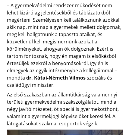
– A gyermekvédelmi rendszer működését nem
lehet kizárólag jelentésekből és táblázatokból
megérteni. Személyesen kell találkoznunk azokkal,
akik nap, mint nap a gyermekek mellett dolgoznak,
meg kell hallgatnunk a tapasztalataikat, és
közvetlenül kell megismernünk azokat a
körülményeket, ahogyan ők dolgoznak. Ezért is
tartom fontosnak, hogy én magam is elsőkézből
értesüljek ezekről a benyomásokról, így én is
elmegyek az egyik intézménybe a kollégáimmal –
mondta
dr. Kátai-Németh Vilmos
szociális és
családügyi miniszter.
Az első szakaszban az államtitkárság valamennyi
területi gyermekvédelmi szakszolgálatot, mind a
négy javítóintézetet, öt speciális gyermekotthont,
valamint a gyermekjogi képviselőket keresi fel. A
látogatásokat szakmai csoportok végzik.