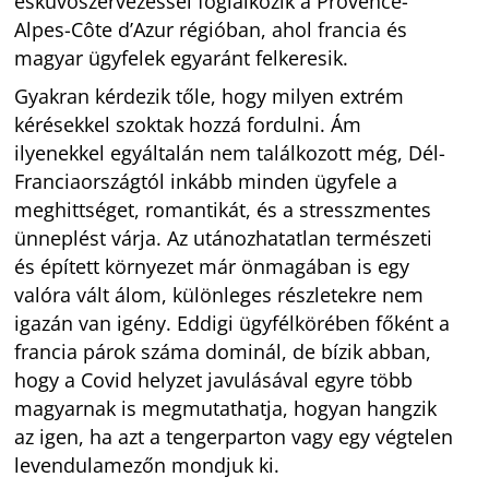
esküvőszervezéssel foglalkozik a Provence-
Alpes-Côte d’Azur régióban, ahol francia és
magyar ügyfelek egyaránt felkeresik.
Gyakran kérdezik tőle, hogy milyen extrém
kérésekkel szoktak hozzá fordulni. Ám
ilyenekkel egyáltalán nem találkozott még, Dél-
Franciaországtól inkább minden ügyfele a
meghittséget, romantikát, és a stresszmentes
ünneplést várja. Az utánozhatatlan természeti
és épített környezet már önmagában is egy
valóra vált álom, különleges részletekre nem
igazán van igény. Eddigi ügyfélkörében főként a
francia párok száma dominál, de bízik abban,
hogy a Covid helyzet javulásával egyre több
magyarnak is megmutathatja, hogyan hangzik
az igen, ha azt a tengerparton vagy egy végtelen
levendulamezőn mondjuk ki.