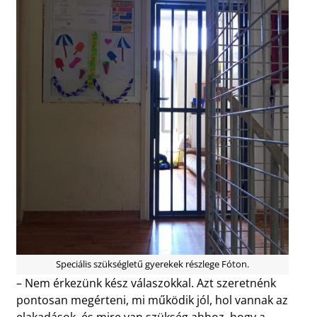
Speciális szükségletű gyerekek részlege Fóton.
– Nem érkezünk kész válaszokkal. Azt szeretnénk
pontosan megérteni, mi működik jól, hol vannak az
elakadások, és mire van szükség ahhoz, hogy a