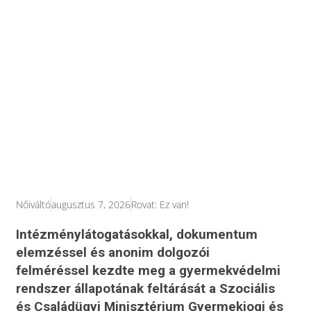
Nőiváltó
augusztus 7, 2026
Rovat:
Ez van!
Intézménylátogatásokkal, dokumentum
elemzéssel és anonim dolgozói
felméréssel kezdte meg a gyermekvédelmi
rendszer állapotának feltárását a Szociális
és Családügyi Minisztérium Gyermekjogi és