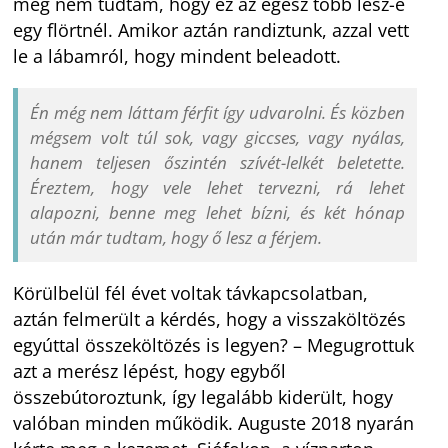
még nem tudtam, hogy ez az egész több lesz-e
egy flörtnél. Amikor aztán randiztunk, azzal vett
le a lábamról, hogy mindent beleadott.
Én még nem láttam férfit így udvarolni. És közben
mégsem volt túl sok, vagy giccses, vagy nyálas,
hanem teljesen őszintén szívét-lelkét beletette.
Éreztem, hogy vele lehet tervezni, rá lehet
alapozni, benne meg lehet bízni, és két hónap
után már tudtam, hogy ő lesz a férjem.
Körülbelül fél évet voltak távkapcsolatban,
aztán felmerült a kérdés, hogy a visszaköltözés
egyúttal összeköltözés is legyen? – Megugrottuk
azt a merész lépést, hogy egyből
összebútoroztunk, így legalább kiderült, hogy
valóban minden működik. Auguste 2018 nyarán