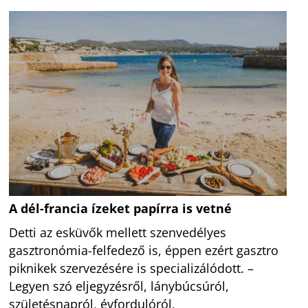
A dél-francia ízeket papírra is vetné
Detti az esküvők mellett szenvedélyes
gasztronómia-felfedező is, éppen ezért gasztro
piknikek szervezésére is specializálódott. –
Legyen szó eljegyzésről, lánybúcsúról,
születésnapról, évfordulóról,