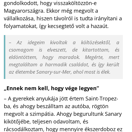
gondolkodott, hogy visszaköltözzön-e
Magyarországra. Ekkor még megvolt a
vállalkozása, hiszen távolról is tudta irányítani a
folyamatokat, így kecsegtető volt a hazaút.
– Az idegeim kivoltak a költözésektől, a
csomagom is elveszett, de kitartottam, és
eldöntöttem, hogy maradok. Megérte, mert
megtaláltam a harmadik családot, és így került
az életembe Sanary-sur-Mer, ahol most is élek.
„Ennek nem kell, hogy vége legyen”
– A gyerekek anyukája jött értem Saint-Tropez-
ba, és ahogy beszálltam az autóba, rögtön
megvolt a szimpátia. Ahogy begurultunk Sanary
kikötőjébe, teljesen odavoltam, és
rácsodálkoztam, hogy mennyire ékszerdoboz ez