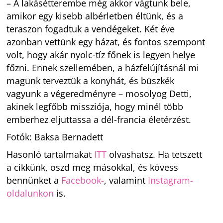
– A lakásétterembe még akkor vágtunk bele,
amikor egy kisebb albérletben éltünk, és a
teraszon fogadtuk a vendégeket. Két éve
azonban vettünk egy házat, és fontos szempont
volt, hogy akár nyolc-tíz főnek is legyen helye
főzni. Ennek szellemében, a házfelújításnál mi
magunk terveztük a konyhát, és büszkék
vagyunk a végeredményre – mosolyog Detti,
akinek legfőbb missziója, hogy minél több
emberhez eljuttassa a dél-francia életérzést.
Fotók: Baksa Bernadett
Hasonló tartalmakat
ITT
olvashatsz. Ha tetszett
a cikkünk, oszd meg másokkal, és kövess
bennünket a
Facebook-
, valamint
Instagram-
oldalunkon
is.