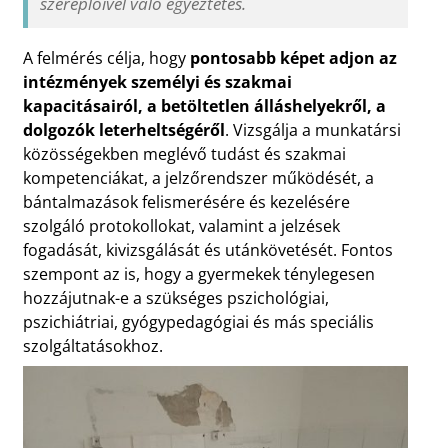
szereplőivel való egyeztetés.
A felmérés célja, hogy
pontosabb képet adjon az
intézmények személyi és szakmai
kapacitásairól, a betöltetlen álláshelyekről, a
dolgozók leterheltségéről
. Vizsgálja a munkatársi
közösségekben meglévő tudást és szakmai
kompetenciákat, a jelzőrendszer működését, a
bántalmazások felismerésére és kezelésére
szolgáló protokollokat, valamint a jelzések
fogadását, kivizsgálását és utánkövetését. Fontos
szempont az is, hogy a gyermekek ténylegesen
hozzájutnak-e a szükséges pszichológiai,
pszichiátriai, gyógypedagógiai és más speciális
szolgáltatásokhoz.