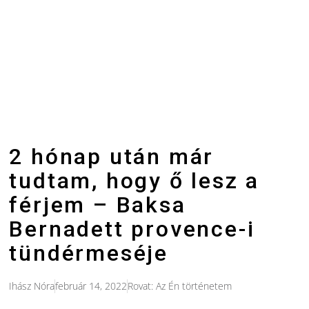
2 hónap után már
tudtam, hogy ő lesz a
férjem – Baksa
Bernadett provence-i
tündérmeséje
Ihász Nóra
február 14, 2022
Rovat:
Az Én történetem