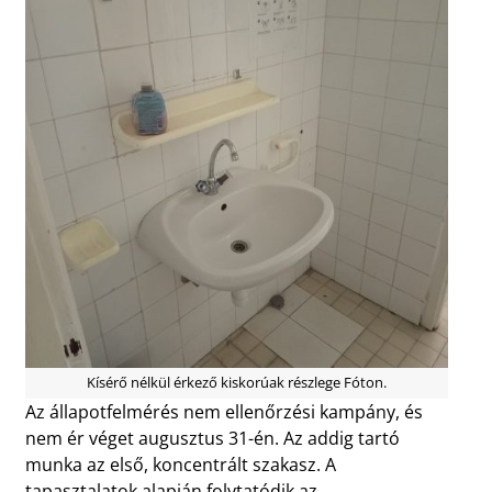
Kísérő nélkül érkező kiskorúak részlege Fóton.
Az állapotfelmérés nem ellenőrzési kampány, és
nem ér véget augusztus 31-én. Az addig tartó
munka az első, koncentrált szakasz. A
tapasztalatok alapján folytatódik az