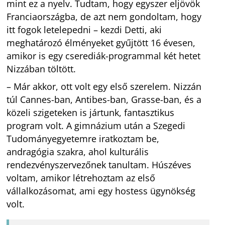
mint ez a nyelv. Tudtam, hogy egyszer eljövök
Franciaországba, de azt nem gondoltam, hogy
itt fogok letelepedni – kezdi Detti, aki
meghatározó élményeket gyűjtött 16 évesen,
amikor is egy cserediák-programmal két hetet
Nizzában töltött.
– Már akkor, ott volt egy első szerelem. Nizzán
túl Cannes-ban, Antibes-ban, Grasse-ban, és a
közeli szigeteken is jártunk, fantasztikus
program volt. A gimnázium után a Szegedi
Tudományegyetemre iratkoztam be,
andragógia szakra, ahol kulturális
rendezvényszervezőnek tanultam. Húszéves
voltam, amikor létrehoztam az első
vállalkozásomat, ami egy hostess ügynökség
volt.