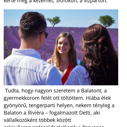
kérte meg a kezemet, Siófokon, a vízparton.
Tudta, hogy nagyon szeretem a Balatont, a
gyermekkorom felét ott töltöttem. Hiába élek
gyönyörű, tengerparti helyen, nekem tényleg a
Balaton a Riviéra – fogalmazott Detti, aki
vállalkozóként többek között