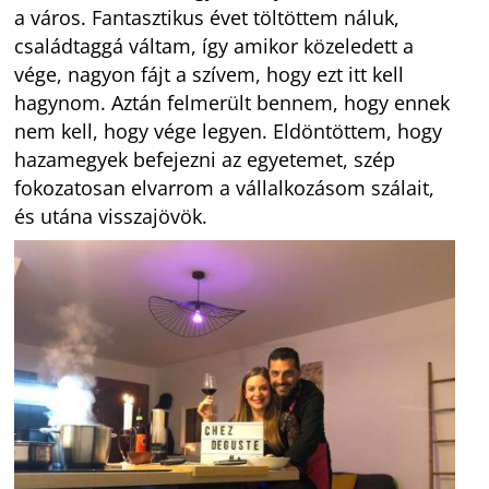
a város. Fantasztikus évet töltöttem náluk,
családtaggá váltam, így amikor közeledett a
vége, nagyon fájt a szívem, hogy ezt itt kell
hagynom. Aztán felmerült bennem, hogy ennek
nem kell, hogy vége legyen. Eldöntöttem, hogy
hazamegyek befejezni az egyetemet, szép
fokozatosan elvarrom a vállalkozásom szálait,
és utána visszajövök.