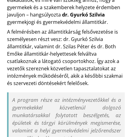
gyermekek és a szakemberek helyzete érdemben
javuljon – hangsúlyozta
dr. Gyurkó Szilvia
gyermekjogi és gyermekvédelmi államtitkár.
A felmérésben az államtitkárság felsővezetése is
személyesen részt vesz: dr. Gyurkó Szilvia
államtitkár, valamint dr. Szilas Péter és dr. Both
Emőke államtitkár-helyettesek felváltva
csatlakoznak a látogató csoportokhoz. Így azok a
vezetők szereznek közvetlen tapasztalatokat az
intézmények működéséről, akik a későbbi szakmai
és szervezeti döntésekért felelősek.
A program része az intézményvezetőkkel és a
gyermekekkel közvetlenül dolgozó
munkatársakkal folytatott beszélgetés, az
épületek és tárgyi körülmények megismerése,
valamint a helyi gyermekvédelmi jelzőrendszer