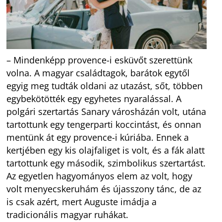
– Mindenképp provence-i esküvőt szerettünk
volna. A magyar családtagok, barátok egytől
egyig meg tudták oldani az utazást, sőt, többen
egybekötötték egy egyhetes nyaralással. A
polgári szertartás Sanary városházán volt, utána
tartottunk egy tengerparti koccintást, és onnan
mentünk át egy provence-i kúriába. Ennek a
kertjében egy kis olajfaliget is volt, és a fák alatt
tartottunk egy második, szimbolikus szertartást.
Az egyetlen hagyományos elem az volt, hogy
volt menyecskeruhám és újasszony tánc, de az
is csak azért, mert Auguste imádja a
tradicionális magyar ruhákat.