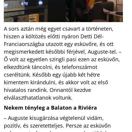
A sors aztán még egyet csavart a történeten,
hiszen a költözés előtti nyáron Detti Dél-
Franciaországba utazott egy esküvőre, és ott
megismerkedett későbbi férjével, Auguste-tel. –
Ő volt az egyetlen szingli pasi ezen az esküvőn,
elkezdtünk táncolni, és telefonszámot
cseréltünk. Később egy újabb két hétre
kimentem kirándulni, és akkor volt az első
hivatalos randink. Onnantól kezdve
elválaszthatatlanok voltunk.
Nekem tényleg a Balaton a Riviéra
– Auguste kisugárzása végtelenül vidám,
pozitív, és szeretetteljes. Persze az esküvőn