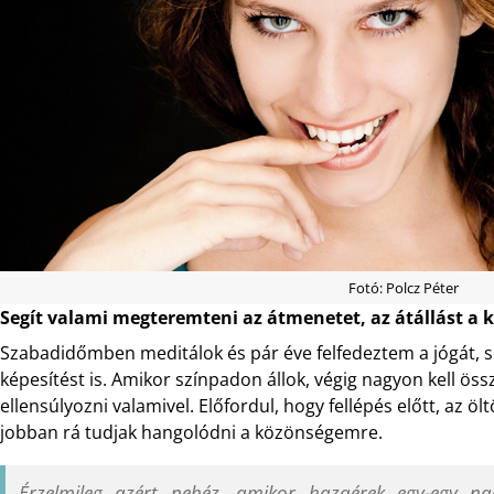
Fotó: Polcz Péter
Segít valami megteremteni az átmenetet, az átállást a k
Szabadidőmben meditálok és pár éve felfedeztem a jógát, 
képesítést is. Amikor színpadon állok, végig nagyon kell öss
ellensúlyozni valamivel. Előfordul, hogy fellépés előtt, az ö
jobban rá tudjak hangolódni a közönségemre.
Érzelmileg azért nehéz, amikor hazaérek egy-egy nag