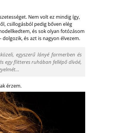
etességet. Nem volt ez mindig így,
, csillogásból pedig bőven elég
 modellkedtem, és sok olyan fotózásom
– dolgozik, és azt is nagyon élvezem.
tközeli, egyszerű lányé farmerben és
és egy flitteres ruhában fellépő díváé,
igyelmét…
nak érzem.