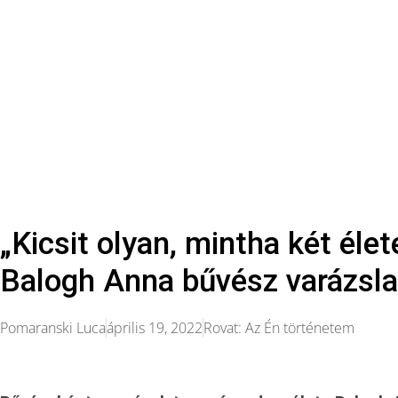
„Kicsit olyan, mintha két éle
Balogh Anna bűvész varázsla
Pomaranski Luca
április 19, 2022
Rovat:
Az Én történetem