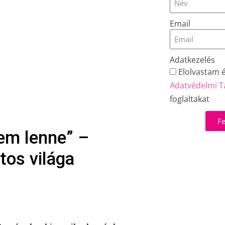
Email
Adatkezelés
Elolvastam 
Adatvédelmi T
foglaltakat
Fe
tem lenne” –
tos világa