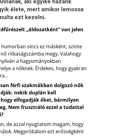
 Annának, aki egyike hazánk
gyik élete, mert amikor lemossa
nulta ezt kezelni.
éfűrészelt „áldozatként” van jelen
a humorban sincs ez másként, szinte
gy nő ritkaságszámba megy. Valahogy
 nyilván a hagyományokban
 helye a nőknek. Érdekes, hogy gyakran
ára…
an férfi szakmákban dolgozó nők
ják: nekik duplán kell
 hogy elfogadják őket, bármilyen
ag. Nem frusztráló ezzel a tudattal
i?
van, de azzal nyugtatom magam, hogy
inálok. Megpróbálom ezt erősségként