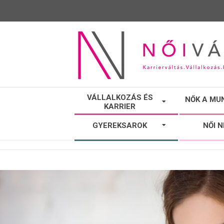
NŐI
VÁLLALKOZÁS ÉS
NŐK A MU
KARRIER
VÁLTÓ
GYEREKSAROK
NŐI 