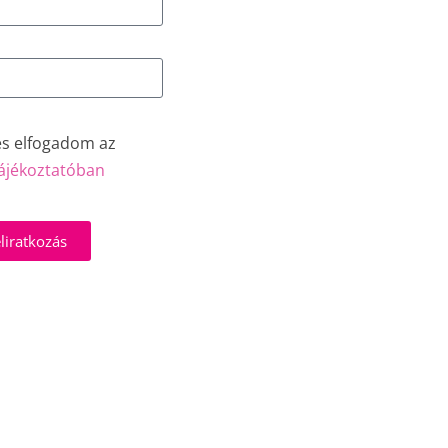
és elfogadom az
ájékoztatóban
liratkozás