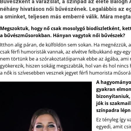
Bűvészként a varázslat, a színpad az élete Balogh
néhány hivatásos női bűvészének. Legalábbis az e
a sminket, teljesen más emberré válik. Mára megta
Megszoktuk, hogy nő csak mosolygó biodíszletként, kett
a bűvészműsorokban. Hányan vagytok női bűvészek?
Itthon alig páran, de külföldön sem sokan. Ha megnézzük, 
csak férfi humoristák vannak, az elvétve felbukkanó egy-e
nem törtünk be a szórakoztatóiparnak ebbe az ágába, ami
gyökerezik, hiszen sokáig megszabták, hol van és hol nincs
a nők is szívesebben vesznek jegyet férfi humorista műsor
A hagyományos
gyakran elmond
bizonyítaniuk,
jók is szakmail
színpadra lépn
Ez tényleg így 
egyedi, amit cs