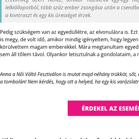
lelkiállapotból, több száz ember zsongása után a csend
a kontraszt és egy kis ürességet érzek.
Pedig szükségem van az egyedüllétre, az elvonulásra is. E
is megy, de volt idő, amikor mindig igényeltem, hogy legyen
körülvettem magam emberekkel. Mára megtanultam egyedül
sem áll tőlem távol. Olyankor letisztulnak a gondolataim, a
Anna a Női Váltó Fesztiválon is mutat majd néhány trükköt, sőt, 
a tombolán! Nem kérdés, hogy ott a helyed, ha egy kis varázslat