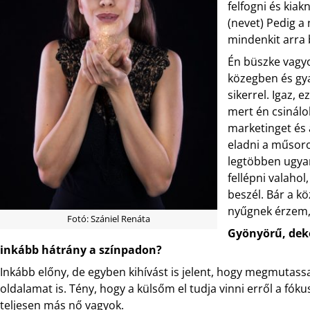
felfogni és kia
(nevet) Pedig a
mindenkit arra 
Én büszke vagyo
közegben és gya
sikerrel. Igaz, 
mert én csinál
marketinget és 
eladni a műsoro
legtöbben ugyan
fellépni valaho
beszél. Bár a k
nyűgnek érzem, 
Fotó: Szániel Renáta
Gyönyörű, deko
inkább hátrány a színpadon?
Inkább előny, de egyben kihívást is jelent, hogy megmutass
oldalamat is. Tény, hogy a külsőm el tudja vinni erről a fók
teljesen más nő vagyok.