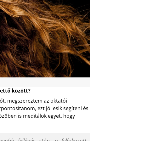
ettő között?
sőt, megszereztem az oktatói
zpontosítanom, ezt jól esik segíteni és
ltözőben is meditálok egyet, hogy
yobb fellépés után, a felfokozott