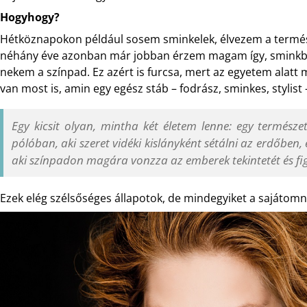
Hogyhogy?
Hétköznapokon például sosem sminkelek, élvezem a termész
néhány éve azonban már jobban érzem magam így, sminkből
nekem a színpad. Ez azért is furcsa, mert az egyetem alatt
van most is, amin egy egész stáb – fodrász, sminkes, stylist 
Egy kicsit olyan, mintha két életem lenne: egy természe
pólóban, aki szeret vidéki kislányként sétálni az erdőben, 
aki színpadon magára vonzza az emberek tekintetét és f
Ezek elég szélsőséges állapotok, de mindegyiket a sajátom