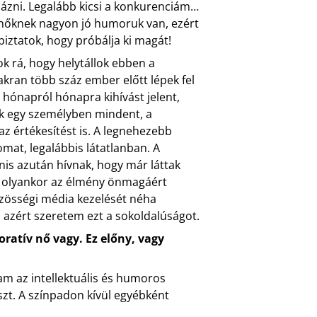
knázni. Legalább kicsi a konkurenciám…
 nőknek nagyon jó humoruk van, ezért
biztatok, hogy próbálja ki magát!
k rá, hogy helytállok ebben a
kran több száz ember előtt lépek fel
ez hónapról hónapra kihívást jelent,
ok egy személyben mindent, a
az értékesítést is. A legnehezebb
mat, legalábbis látatlanban. A
is azután hívnak, hogy már láttak
l, olyankor az élmény önmagáért
özösségi média kezelését néha
azért szeretem ezt a sokoldalúságot.
ratív nő vagy. Ez előny, vagy
am az intellektuális és humoros
uszt. A színpadon kívül egyébként