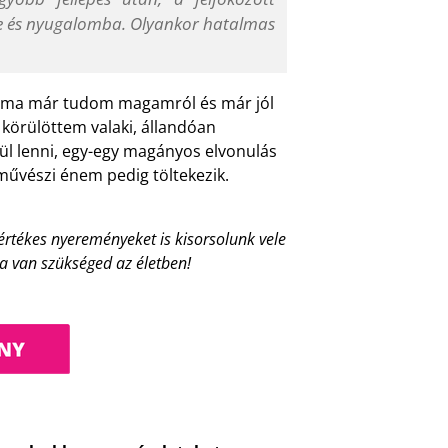
be és nyugalomba. Olyankor hatalmas
zt ma már tudom magamról és már jól
 körülöttem valaki, állandóan
 lenni, egy-egy magányos elvonulás
 művészi énem pedig töltekezik.
értékes nyereményeket is kisorsolunk vele
ra van szükséged az életben!