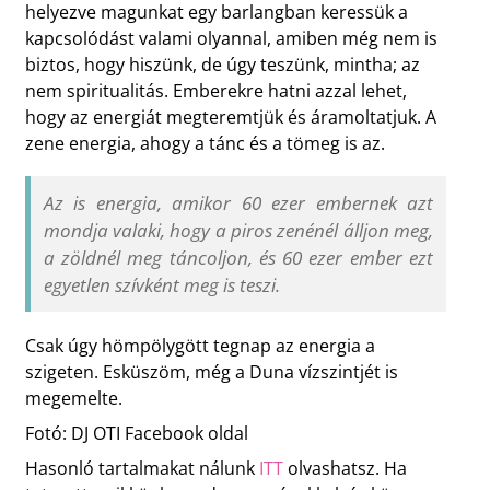
helyezve magunkat egy barlangban keressük a
kapcsolódást valami olyannal, amiben még nem is
biztos, hogy hiszünk, de úgy teszünk, mintha; az
nem spiritualitás. Emberekre hatni azzal lehet,
hogy az energiát megteremtjük és áramoltatjuk. A
zene energia, ahogy a tánc és a tömeg is az.
Az is energia, amikor 60 ezer embernek azt
mondja valaki, hogy a piros zenénél álljon meg,
a zöldnél meg táncoljon, és 60 ezer ember ezt
egyetlen szívként meg is teszi.
Csak úgy hömpölygött tegnap az energia a
szigeten. Esküszöm, még a Duna vízszintjét is
megemelte.
Fotó: DJ OTI Facebook oldal
Hasonló tartalmakat nálunk
ITT
olvashatsz. Ha