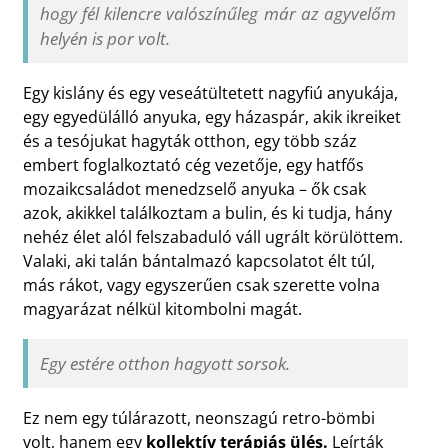
hogy fél kilencre valószínűleg már az agyvelőm
helyén is por volt.
Egy kislány és egy veseátültetett nagyfiú anyukája,
egy egyedülálló anyuka, egy házaspár, akik ikreiket
és a tesójukat hagyták otthon, egy több száz
embert foglalkoztató cég vezetője, egy hatfős
mozaikcsaládot menedzselő anyuka – ők csak
azok, akikkel találkoztam a bulin, és ki tudja, hány
nehéz élet alól felszabaduló váll ugrált körülöttem.
Valaki, aki talán bántalmazó kapcsolatot élt túl,
más rákot, vagy egyszerűen csak szerette volna
magyarázat nélkül kitombolni magát.
Egy estére otthon hagyott sorsok.
Ez nem egy túlárazott, neonszagú retro-bömbi
volt, hanem egy
kollektív terápiás ülés.
Leírták