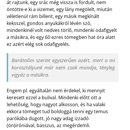
át rajtunk, egy srác még vissza is fordult, nem
öntötte-e ki a vizemet, egy lány megölelt, miután
véletlenül rám billent, egy másik megkínált
keksszel, gondos anyukákról lévén szó,
mindenkinél volt nedves törlő, mindenki odafigyelt
a másikra, és egy 60 ezres tömegben hat óra alatt
ez azért elég sok odafigyelés.
Barátnőm szerint egyszerűen azért, mert a mi
korosztályunk már nem csak mondja, tényleg
vigyáz a másikra.
Engem pl. egyáltalán nem érdekel, ki mennyit
keresett ezzel a bulival. Mindenki előtt ott a
lehetőség, hogy nagyot alkosson, és ha valaki
ekkora tömeget tud boldoggá tenni egy temus
parókába dugott, jó nagy adag izzadó
(ön)iróniával, basszus, az megérdemli.