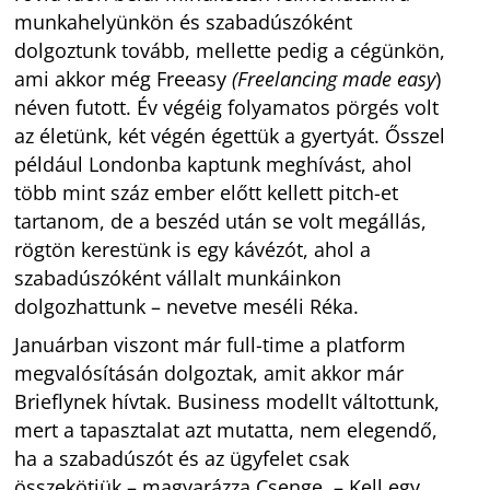
munkahelyünkön és szabadúszóként
dolgoztunk tovább, mellette pedig a cégünkön,
ami akkor még Freeasy
(Freelancing made easy
)
néven futott. Év végéig folyamatos pörgés volt
az életünk, két végén égettük a gyertyát. Ősszel
például Londonba kaptunk meghívást, ahol
több mint száz ember előtt kellett pitch-et
tartanom, de a beszéd után se volt megállás,
rögtön kerestünk is egy kávézót, ahol a
szabadúszóként vállalt munkáinkon
dolgozhattunk – nevetve meséli Réka.
Januárban viszont már full-time a platform
megvalósításán dolgoztak, amit akkor már
Brieflynek hívtak. Business modellt váltottunk,
mert a tapasztalat azt mutatta, nem elegendő,
ha a szabadúszót és az ügyfelet csak
összekötjük – magyarázza Csenge. – Kell egy