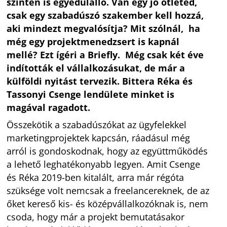
szinten is egyedülálló. Van egy jó ötleted,
csak egy szabadúszó szakember kell hozzá,
aki mindezt megvalósítja? Mit szólnál, ha
még egy projektmenedzsert is kapnál
mellé? Ezt ígéri a Briefly. Még csak két éve
indították el vállalkozásukat, de már a
külföldi nyitást tervezik. Bittera Réka és
Tassonyi Csenge lendülete minket is
magával ragadott.
Összekötik a szabadúszókat az ügyfelekkel
marketingprojektek kapcsán, ráadásul még
arról is gondoskodnak, hogy az együttműködés
a lehető leghatékonyabb legyen. Amit Csenge
és Réka 2019-ben kitalált, arra már régóta
szüksége volt nemcsak a freelancereknek, de az
őket kereső kis- és középvállalkozóknak is, nem
csoda, hogy már a projekt bemutatásakor