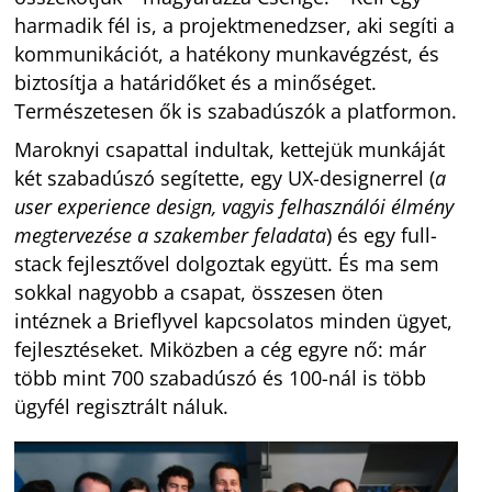
harmadik fél is, a projektmenedzser, aki segíti a
kommunikációt, a hatékony munkavégzést, és
biztosítja a határidőket és a minőséget.
Természetesen ők is szabadúszók a platformon.
Maroknyi csapattal indultak, kettejük munkáját
két szabadúszó segítette, egy UX-designerrel (
a
user experience design, vagyis felhasználói élmény
megtervezése a szakember feladata
) és egy full-
stack fejlesztővel dolgoztak együtt. És ma sem
sokkal nagyobb a csapat, összesen öten
intéznek a Brieflyvel kapcsolatos minden ügyet,
fejlesztéseket. Miközben a cég egyre nő: már
több mint 700 szabadúszó és 100-nál is több
ügyfél regisztrált náluk.