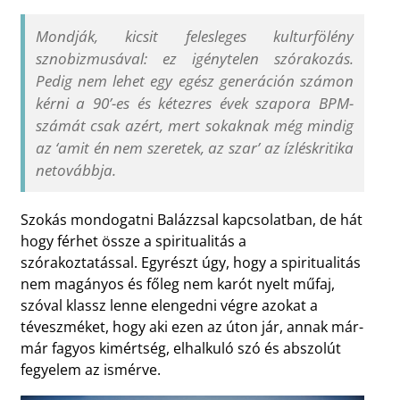
Mondják, kicsit felesleges kulturfölény
sznobizmusával: ez igénytelen szórakozás.
Pedig nem lehet egy egész generáción számon
kérni a 90’-es és kétezres évek szapora BPM-
számát csak azért, mert sokaknak még mindig
az ‘amit én nem szeretek, az szar’ az ízléskritika
netovábbja.
Szokás mondogatni Balázzsal kapcsolatban, de hát
hogy férhet össze a spiritualitás a
szórakoztatással. Egyrészt úgy, hogy a spiritualitás
nem magányos és főleg nem karót nyelt műfaj,
szóval klassz lenne elengedni végre azokat a
téveszméket, hogy aki ezen az úton jár, annak már-
már fagyos kimértség, elhalkuló szó és abszolút
fegyelem az ismérve.