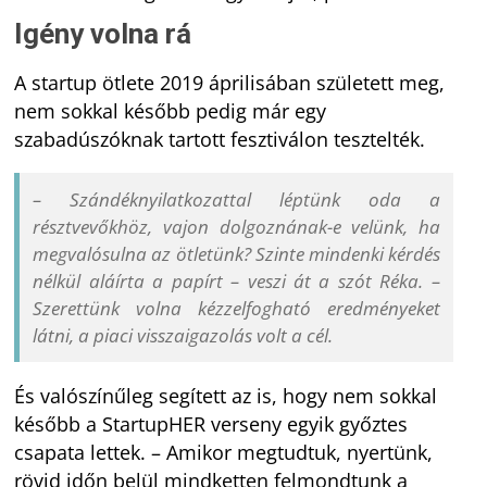
Igény volna rá
A startup ötlete 2019 áprilisában született meg,
nem sokkal később pedig már egy
szabadúszóknak tartott fesztiválon tesztelték.
– Szándéknyilatkozattal léptünk oda a
résztvevőkhöz, vajon dolgoznának-e velünk, ha
megvalósulna az ötletünk? Szinte mindenki kérdés
nélkül aláírta a papírt – veszi át a szót Réka. –
Szerettünk volna kézzelfogható eredményeket
látni, a piaci visszaigazolás volt a cél.
És valószínűleg segített az is, hogy nem sokkal
később a StartupHER verseny egyik győztes
csapata lettek. – Amikor megtudtuk, nyertünk,
rövid időn belül mindketten felmondtunk a