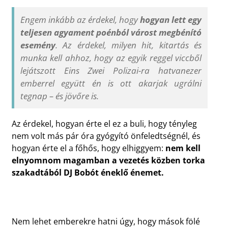
Engem inkább az érdekel, hogy
hogyan lett egy
teljesen agyament poénból várost megbénító
esemény
. Az érdekel, milyen hit, kitartás és
munka kell ahhoz, hogy az egyik reggel viccből
lejátszott Eins Zwei Polizai-ra hatvanezer
emberrel együtt én is ott akarjak ugrálni
tegnap – és jövőre is.
Az érdekel, hogyan érte el ez a buli, hogy tényleg
nem volt más pár óra gyógyító önfeledtségnél, és
hogyan érte el a főhős, hogy elhiggyem:
nem kell
elnyomnom magamban a vezetés közben torka
szakadtából DJ Bobót éneklő énemet.
Nem lehet emberekre hatni úgy, hogy mások fölé