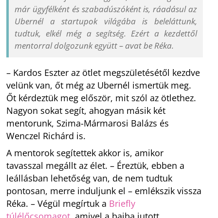
már ügyfélként és szabadúszóként is, ráadásul az
Ubernél a startupok világába is beleláttunk,
tudtuk, elkél még a segítség. Ezért a kezdettől
mentorral dolgozunk együtt – avat be Réka.
– Kardos Eszter az ötlet megszületésétől kezdve
velünk van, őt még az Ubernél ismertük meg.
Őt kérdeztük meg először, mit szól az ötlethez.
Nagyon sokat segít, ahogyan másik két
mentorunk, Szima-Mármarosi Balázs és
Wenczel Richárd is.
A mentorok segítettek akkor is, amikor
tavasszal megállt az élet. – Éreztük, ebben a
leállásban lehetőség van, de nem tudtuk
pontosan, merre induljunk el – emlékszik vissza
Réka. – Végül megírtuk a
Briefly
túlélőcsomagot
, amivel a bajba jutott