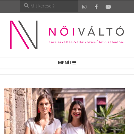
NŐI
MENÜ
VÁLTÓ