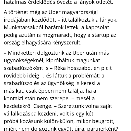
hatalmas érdeklődés övezte a lányok ötletét.
A történet még az Uber magyarországi
irodájában kezdődött – itt találkoztak a lányok.
Munkatársakból barátok lettek, a kapcsolat
pedig azután is megmaradt, hogy a startup az
ország elhagyására kényszerült.
– Mindketten dolgoztunk az Uber után más
ügynökségeknél, kipróbáltuk magunkat
szabadúszóként is – Réka hosszabb, én picit
rövidebb ideig –, és láttuk a problémát: a
szabadúszó és az ügynökség is keresi a
másikat, csak éppen nem találja, ha a
kontaktlistán nem szerepel – mesél a
kezdetekről Csenge. – Szerettünk volna saját
vállalkozásba kezdeni, volt is egy-két
próbálkozásunk külön-külön, mikor beugrott,
miért nem dolgozunk együtt újra, partnerként?