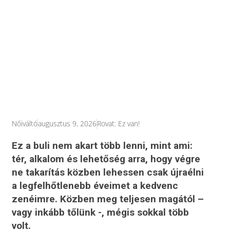
Nőiváltó
augusztus 9, 2026
Rovat:
Ez van!
Ez a buli nem akart több lenni, mint ami:
tér, alkalom és lehetőség arra, hogy végre
ne takarítás közben lehessen csak újraélni
a legfelhőtlenebb éveimet a kedvenc
zenéimre. Közben meg teljesen magától –
vagy inkább tőlünk -, mégis sokkal több
volt.