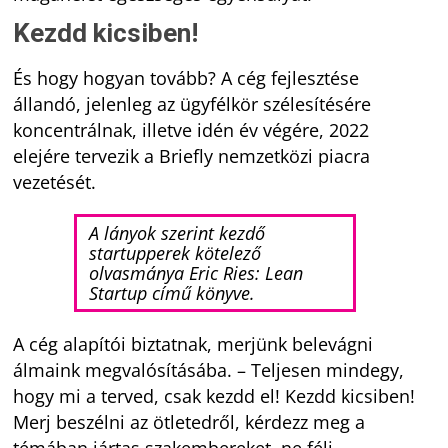
Kezdd kicsiben!
És hogy hogyan tovább? A cég fejlesztése
állandó, jelenleg az ügyfélkör szélesítésére
koncentrálnak, illetve idén év végére, 2022
elejére tervezik a Briefly nemzetközi piacra
vezetését.
A lányok szerint kezdő
startupperek kötelező
olvasmánya Eric Ries: Lean
Startup című könyve.
A cég alapítói biztatnak, merjünk belevágni
álmaink megvalósításába. – Teljesen mindegy,
hogy mi a terved, csak kezdd el! Kezdd kicsiben!
Merj beszélni az ötletedről, kérdezz meg a
témában jártas szakembereket, ne félj