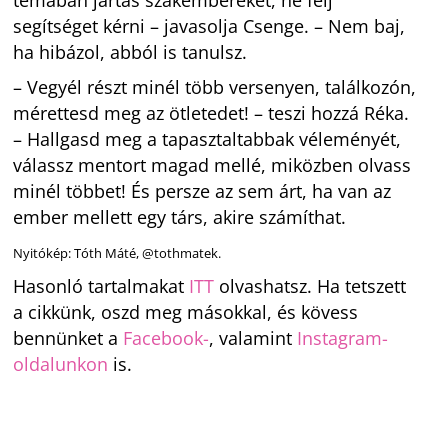
segítséget kérni – javasolja Csenge. – Nem baj,
ha hibázol, abból is tanulsz.
– Vegyél részt minél több versenyen, találkozón,
mérettesd meg az ötletedet! – teszi hozzá Réka.
– Hallgasd meg a tapasztaltabbak véleményét,
válassz mentort magad mellé, miközben olvass
minél többet! És persze az sem árt, ha van az
ember mellett egy társ, akire számíthat.
Nyitókép: Tóth Máté, @tothmatek.
Hasonló tartalmakat
ITT
olvashatsz. Ha tetszett
a cikkünk, oszd meg másokkal, és kövess
bennünket a
Facebook-
, valamint
Instagram-
oldalunkon
is.