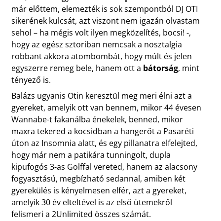
már előttem, elemezték is sok szempontból DJ OTI
sikerének kulcsát, azt viszont nem igazán olvastam
sehol – ha mégis volt ilyen megközelítés, bocsi! -,
hogy az egész sztoriban nemcsak a nosztalgia
robbant akkora atombombát, hogy múlt és jelen
egyszerre remeg bele, hanem ott a
bátorság
, mint
tényező is.
Balázs ugyanis Otin keresztül meg meri élni azt a
gyereket, amelyik ott van bennem, mikor 44 évesen
Wannabe-t fakanálba énekelek, benned, mikor
maxra tekered a kocsidban a hangerőt a Pasaréti
úton az Insomnia alatt, és egy pillanatra elfelejted,
hogy már nem a patikára tunningolt, dupla
kipufogós 3-as Golffal vereted, hanem az alacsony
fogyasztású, megbízható sedannal, amiben két
gyerekülés is kényelmesen elfér, azt a gyereket,
amelyik 30 év elteltével is az első ütemekről
felismeri a 2Unlimited összes számát.