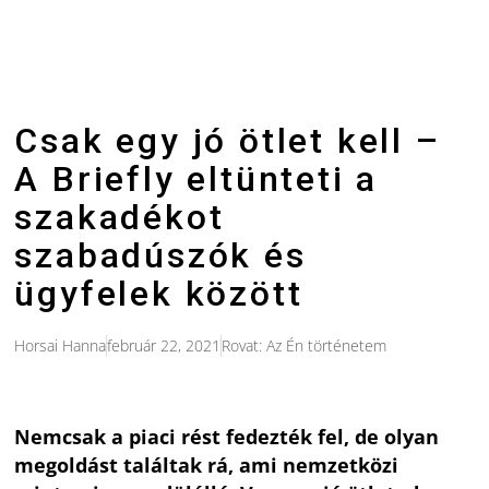
Csak egy jó ötlet kell –
A Briefly eltünteti a
szakadékot
szabadúszók és
ügyfelek között
Horsai Hanna
február 22, 2021
Rovat:
Az Én történetem
Nemcsak a piaci rést fedezték fel, de olyan
megoldást találtak rá, ami nemzetközi