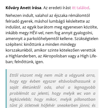
Kőváry Anett írása
. Az eredeti írást
itt találod
.
Nehezen indult, valahol az éjszaka rémálomtól
felriadó gyerek, máshol lumbágó késleltette az
indulást, az egyik barátom meg egyenesen közölte,
inkább megy HÉV-vel, nem fog annyit gyalogolni,
amennyit a parkolóhelyemtől kellene. Szükségtelen
szépíteni: kinőttünk a minden mindegy
korszakunkból, amikor szinte kötelezően verettük
a Highlanderben, az Akropolisban vagy a High Life-
ban; felnőttünk, igen.
Ettől viszont még nem múlt a vágyunk arra,
hogy egy évben egyszer eltávolodhassunk a
saját életünktől oda, ahol a legnagyobb
problémát az jelenti, hogy melyik wc van a
legközelebb; hogy mikor, melyik pillanatban
tűnt jó ötletnek hófehér sneakerben jönni; és