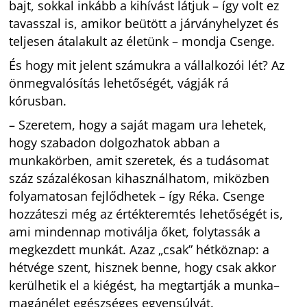
bajt, sokkal inkább a kihívást látjuk – így volt ez
tavasszal is, amikor beütött a járványhelyzet és
teljesen átalakult az életünk – mondja Csenge.
És hogy mit jelent számukra a vállalkozói lét? Az
önmegvalósítás lehetőségét, vágják rá
kórusban.
– Szeretem, hogy a saját magam ura lehetek,
hogy szabadon dolgozhatok abban a
munkakörben, amit szeretek, és a tudásomat
száz százalékosan kihasználhatom, miközben
folyamatosan fejlődhetek – így Réka. Csenge
hozzáteszi még az értékteremtés lehetőségét is,
ami mindennap motiválja őket, folytassák a
megkezdett munkát. Azaz „csak” hétköznap: a
hétvége szent, hisznek benne, hogy csak akkor
kerülhetik el a kiégést, ha megtartják a munka–
magánélet egészséges egyensúlyát.