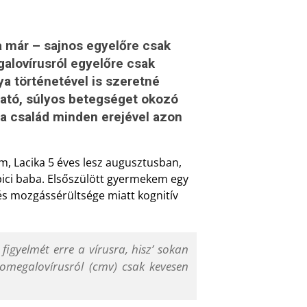
a már – sajnos egyelőre csak
egalovírusról egyelőre csak
ya történetével is szeretné
tható, súlyos betegséget okozó
s a család minden erejével azon
Lacika 5 éves lesz augusztusban,
es pici baba. Elsőszülött gyermekem egy
és mozgássérültsége miatt kognitív
igyelmét erre a vírusra, hisz’ sokan
tomegalovírusról (cmv) csak kevesen