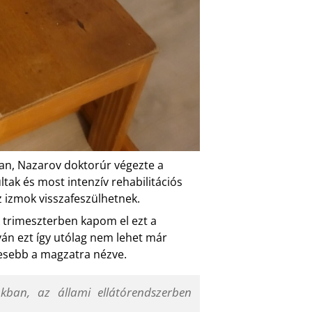
n, Nazarov doktorúr végezte a
tak és most intenzív rehabilitációs
z izmok visszafeszülhetnek.
 trimeszterben kapom el ezt a
lván ezt így utólag nem lehet már
yesebb a magzatra nézve.
kban, az állami ellátórendszerben