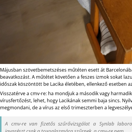
Májusban szövetbemetszéses műtéten esett át Barcelonába
beavatkozást. A műtétet követően a feszes izmok sokat lazul
időszak köszöntött be Lacika életében, ellenkező esetben a
Visszatérve a cmv-re: ha mondjuk a második vagy harmadik
vírusfertőzést, lehet, hogy Lacikának semmi baja sincs. Nyi
megmondani, de a vírus az első trimeszterben a legveszél
A cmv-re van fizetős szűrővizsgálat a Synlab laboro
javarészt csak a toxoplazmára szűrnek, a cmv-re nem.