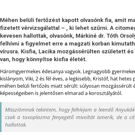
Méhen belüli fertőzést kapott olvasónk fia, amit m
fizetett vérvizsgálattal – , ki lehet szűrni. A citom
kevesen hallottak, olvasónk, Márkiné dr. Tóth Orsol
felhívni a figyelmet erre a magzati korban kimuta
vírusra. Kisfia, Lacika mozgássérülten született é
van, hogy könnyítse kisfia életét.
Háromgyermekes édesanya vagyok. Legnagyobb gyermekem, 
kislányom, Viki, 2 és fél éves, a legkisebb, Kristóf, hat het
méhen belüli fertőzés miatt sérült: súlyosan mozgássérült 
képességeiben is jelentősen elmarad a korosztályától.
Missziómnak tekintem, hogy felhívjam a leendő Anyukák f
csak a toxoplazma fenyegető mivoltát ismerik, de a ci
hallottak.