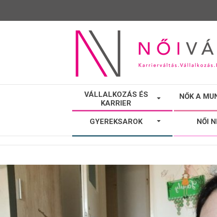
NŐI
VÁLLALKOZÁS ÉS
NŐK A MU
KARRIER
VÁLTÓ
GYEREKSAROK
NŐI 