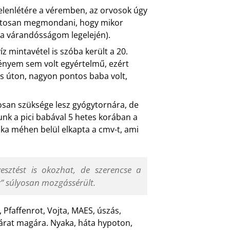
 jelenlétére a véremben, az orvosok úgy
ontosan megmondani, hogy mikor
 a várandósságom legelején).
 mintavétel is szóba került a 20.
ényem sem volt egyértelmű, ezért
tes úton, nagyon pontos baba volt,
osan szüksége lesz gyógytornára, de
nk a pici babával 5 hetes korában a
ika méhen belül elkapta a cmv-t, ami
esztést is okozhat, de szerencse a
k” súlyosan mozgássérült.
 Pfaffenrot, Vojta, MAES, úszás,
várat magára. Nyaka, háta hypoton,