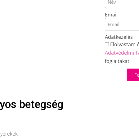
Email
Adatkezelés
Elolvastam 
Adatvédelmi T
foglaltakat
Fe
lyos betegség
Gyerekek