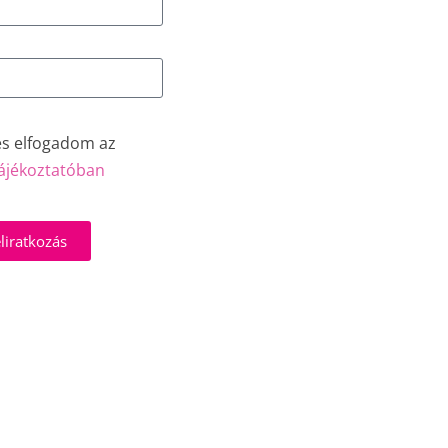
és elfogadom az
ájékoztatóban
liratkozás