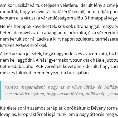
Amikor Lacikát vártuk teljesen véletlenül derült fény a cmv
mondták, hogy az aviditás határértéken áll, nem tudják p
kaptam el a vírust (a várandósságom előtt 3 hónappal vagy
Nehéz hónapok következtek, sok-sok ultrahanggal, magzatvíz
héten, de mivel az ultrahang nem indokolta, és a véreredm
nem került sor rá. Lacika a kiírt napon született, természe
8/10-es APGAR értékkel.
A kórházban jelezték, hogy nagyon feszes az izomzata, bizt
nem kell aggódni. A házi gyermekorvosunknak hála eljutottu
Bethesdába, ahol PCR vérvételt követően kiderült, hogy Lac
meszes foltokat eredményezett a buksijában.
Fontos megemlíteni, hogy ez a vírus látás- és hallásv
szerencsétlenségben, hogy Lacika látása, hallása ép, „csa
Kis élete során számos terápiát kipróbáltunk: Dévény torna,
lovaglás, kiropraktőrnél is jártunk, ám a nagy áttörés még 