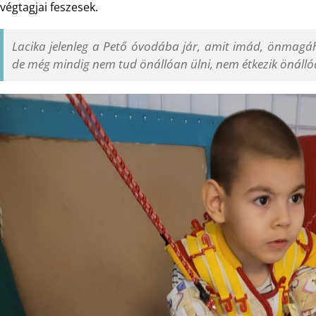
végtagjai feszesek.
Lacika jelenleg a Pető óvodába jár, amit imád, önmagáh
de még mindig nem tud önállóan ülni, nem étkezik önálló