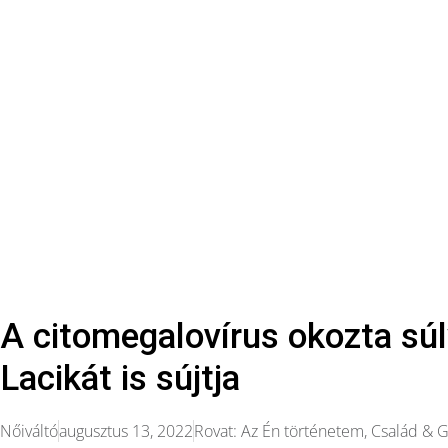
A citomegalovírus okozta sú
Lacikát is sújtja
Nőiváltó
augusztus 13, 2022
Rovat:
Az Én történetem
,
Család & 