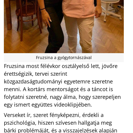
Fruzsina a gyógytornászával
Fruzsina most félévkor osztályelső lett, jövőre
érettségizik, tervei szerint
közgazdaságtudományi egyetemre szeretne
menni. A kortárs mentorságot és a táncot is
folytatni szeretné, nagy álma, hogy szerepeljen
egy ismert együttes videoklipjében.
Verseket ír, szeret fényképezni, érdekli a
pszichológia, hiszen szívesen hallgatja meg
bárki problémáját, és a visszajelzések alapján