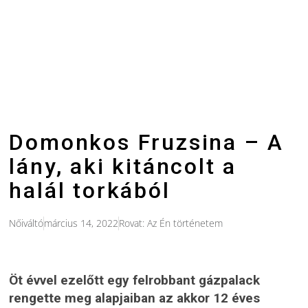
Domonkos Fruzsina – A
lány, aki kitáncolt a
halál torkából
Nőiváltó
március 14, 2022
Rovat:
Az Én történetem
Öt évvel ezelőtt egy felrobbant gázpalack
rengette meg alapjaiban az akkor 12 éves