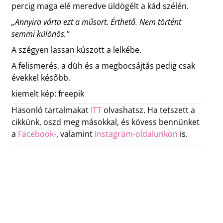
percig maga elé meredve üldögélt a kád szélén.
„Annyira várta ezt a műsort. Érthető. Nem történt
semmi különös.”
A szégyen lassan kúszott a lelkébe.
A felismerés, a düh és a megbocsájtás pedig csak
évekkel később.
kiemelt kép: freepik
Hasonló tartalmakat
ITT
olvashatsz. Ha tetszett a
cikkünk, oszd meg másokkal, és kövess bennünket
a
Facebook-
, valamint
Instagram-oldalunkon
is.