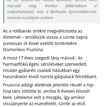
maradt meg. Amikor felébredtem a
mélyaltatásból, már a Bethesda Gyermekkórház
intenzív osztályán voltam.
Az a robbanás örökre megváltoztatta az
életemet – emlékszik vissza a szinte napra
pontosan öt évvel ezelőtt történtekre
Domonkos Fruzsina.
A most 17 éves szegedi lány másod-, és
harmadfokú égési sérüléseket szenvedett,
miután gyálaréti családi házukban egy
használaton kívüli turista gázpalack felrobbant.
Fruzsina addigi életének jelentős részét a hip-
hop tánc töltötte ki, amibe 8 évesen kóstolt
bele. Lételeme volt a mozgás, így amikor
visszanyerte az eszméletét, szinte az első