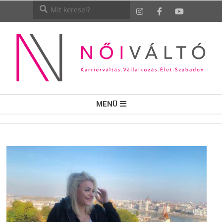
NŐI
MENÜ
VÁLTÓ