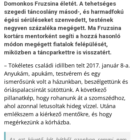
Domonkos Fruzsina életét. A tehetséges
szegedi táncoslány másod-, és harmadfokú
égési sérüléseket szenvedett, testének
negyven százaléka megégett. Ma Fruzsina
kortárs mentorként segíti a hozzá hasonló
módon megégett fiatalok felépülését,
miközben a táncparkettre is visszatért.
– Tökéletes családi idillben telt 2017. január 8-a.
Anyukám, apukám, testvérem és egy
ismerősünk volt a házunkban, beszélgettünk és
óriáspalacsintát sütöttünk. A következő
pillanatkép, hogy rohanunk át a szomszédhoz,
ahol azonnal letusoltak hideg vízzel. Utána
emlékszem a kiérkező mentőkre, és hogy
megérkezünk a kórházba.
Az ezt követő két hétből azonban semmi nem