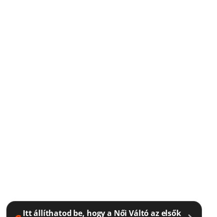
Itt állíthatod be, hogy a Női Váltó az elsők