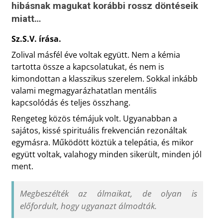
hibásnak magukat korábbi rossz döntéseik
miatt…
Sz.S.V. írása.
Zolival másfél éve voltak együtt. Nem a kémia
tartotta össze a kapcsolatukat, és nem is
kimondottan a klasszikus szerelem. Sokkal inkább
valami megmagyarázhatatlan mentális
kapcsolódás és teljes összhang.
Rengeteg közös témájuk volt. Ugyanabban a
sajátos, kissé spirituális frekvencián rezonáltak
egymásra. Működött köztük a telepátia, és mikor
együtt voltak, valahogy minden sikerült, minden jól
ment.
Megbeszélték az álmaikat, de olyan is
előfordult, hogy ugyanazt álmodták.