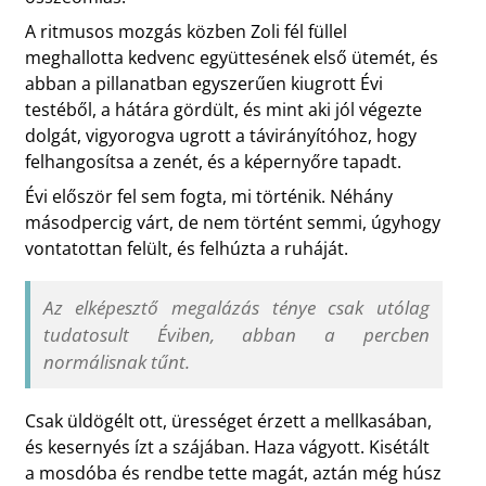
A ritmusos mozgás közben Zoli fél füllel
meghallotta kedvenc együttesének első ütemét, és
abban a pillanatban egyszerűen kiugrott Évi
testéből, a hátára gördült, és mint aki jól végezte
dolgát, vigyorogva ugrott a távirányítóhoz, hogy
felhangosítsa a zenét, és a képernyőre tapadt.
Évi először fel sem fogta, mi történik. Néhány
másodpercig várt, de nem történt semmi, úgyhogy
vontatottan felült, és felhúzta a ruháját.
Az elképesztő megalázás ténye csak utólag
tudatosult Éviben, abban a percben
normálisnak tűnt.
Csak üldögélt ott, ürességet érzett a mellkasában,
és kesernyés ízt a szájában. Haza vágyott. Kisétált
a mosdóba és rendbe tette magát, aztán még húsz