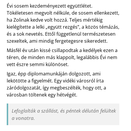
Évi sosem kezdeményezett együttlétet.
Tökéletesen megvolt nélküle, de sosem ellenkezett,
ha Zolinak kedve volt hozzá. Teljes mértékig
kielégítette a lelki „együtt rezgés”, a közös témázás,
és a sok nevetés. Ettől függetlenül természetesen
szexeltek, ami mindig fergetegesre sikeredett.
Másfél év után kissé csillapodtak a kedélyek ezen a
téren, de minden más klappolt, legalábbis Évi nem
vett észre semmi különöset.
Igaz, épp diplomamunkáján dolgozott, ami
lekötötte a figyelmét. Egy vidéki városról írta
záródolgozatát, így megbeszélték, hogy ott, a
városban töltenek egy hétvégét.
Lefoglalták a szállást, és péntek délután felültek
a vonatra.