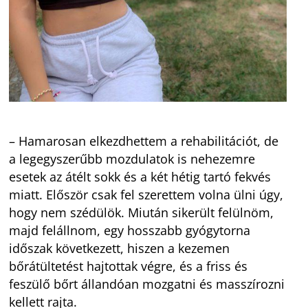
– Hamarosan elkezdhettem a rehabilitációt, de
a legegyszerűbb mozdulatok is nehezemre
esetek az átélt sokk és a két hétig tartó fekvés
miatt. Először csak fel szerettem volna ülni úgy,
hogy nem szédülök. Miután sikerült felülnöm,
majd felállnom, egy hosszabb gyógytorna
időszak következett, hiszen a kezemen
bőrátültetést hajtottak végre, és a friss és
feszülő bőrt állandóan mozgatni és masszírozni
kellett rajta.