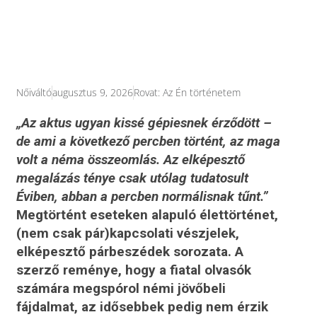
Nőiváltó
augusztus 9, 2026
Rovat:
Az Én történetem
„Az aktus ugyan kissé gépiesnek érződött –
de ami a következő percben történt, az maga
volt a néma összeomlás. Az elképesztő
megalázás ténye csak utólag tudatosult
Éviben, abban a percben normálisnak tűnt.”
Megtörtént eseteken alapuló élettörténet,
(nem csak pár)kapcsolati vészjelek,
elképesztő párbeszédek sorozata. A
szerző reménye, hogy a fiatal olvasók
számára megspórol némi jövőbeli
fájdalmat, az idősebbek pedig nem érzik