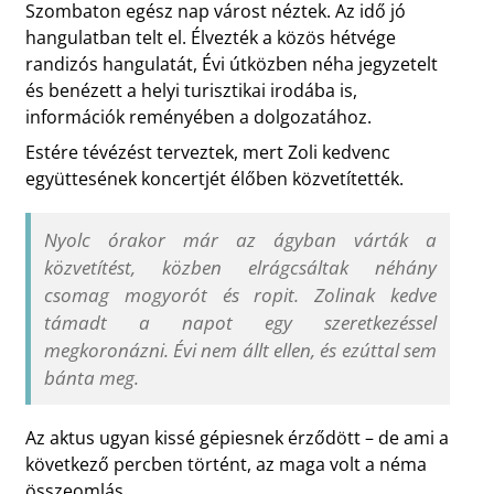
Szombaton egész nap várost néztek. Az idő jó
hangulatban telt el. Élvezték a közös hétvége
randizós hangulatát, Évi útközben néha jegyzetelt
és benézett a helyi turisztikai irodába is,
információk reményében a dolgozatához.
Estére tévézést terveztek, mert Zoli kedvenc
együttesének koncertjét élőben közvetítették.
Nyolc órakor már az ágyban várták a
közvetítést, közben elrágcsáltak néhány
csomag mogyorót és ropit. Zolinak kedve
támadt a napot egy szeretkezéssel
megkoronázni. Évi nem állt ellen, és ezúttal sem
bánta meg.
Az aktus ugyan kissé gépiesnek érződött – de ami a
következő percben történt, az maga volt a néma
összeomlás.