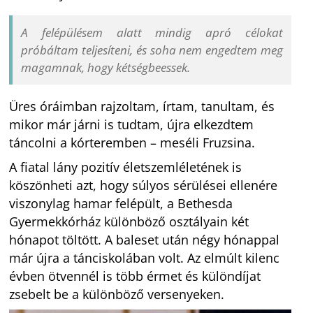
A felépülésem alatt mindig apró célokat
próbáltam teljesíteni, és soha nem engedtem meg
magamnak, hogy kétségbeessek.
Üres óráimban rajzoltam, írtam, tanultam, és
mikor már járni is tudtam, újra elkezdtem
táncolni a kórteremben – meséli Fruzsina.
A fiatal lány pozitív életszemléletének is
köszönheti azt, hogy súlyos sérülései ellenére
viszonylag hamar felépült, a Bethesda
Gyermekkórház különböző osztályain két
hónapot töltött. A baleset után négy hónappal
már újra a tánciskolában volt. Az elmúlt kilenc
évben ötvennél is több érmet és különdíjat
zsebelt be a különböző versenyeken.