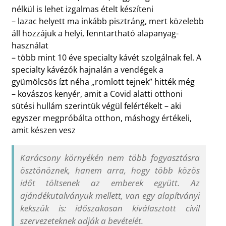
nélkül is lehet izgalmas ételt készíteni
– lazac helyett ma inkább pisztráng, mert közelebb
áll hozzájuk a helyi, fenntartható alapanyag-
használat
– több mint 10 éve specialty kávét szolgálnak fel. A
specialty kávézók hajnalán a vendégek a
gyümölcsös ízt néha „romlott tejnek” hitték még
– kovászos kenyér, amit a Covid alatti otthoni
sütési hullám szerintük végül felértékelt – aki
egyszer megpróbálta otthon, máshogy értékeli,
amit készen vesz
Karácsony környékén nem több fogyasztásra
ösztönöznek, hanem arra, hogy több közös
időt töltsenek az emberek együtt. Az
ajándékutalványuk mellett, van egy alapítványi
kekszük is: időszakosan kiválasztott civil
szervezeteknek adják a bevételét.