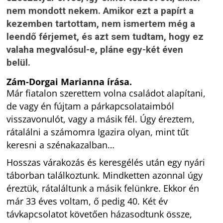
nem mondott nekem. Amikor ezt a papírt a
kezemben tartottam, nem ismertem még a
leendő férjemet, és azt sem tudtam, hogy ez
valaha megvalósul-e, pláne egy-két éven
belül.
Zám-Dorgai Marianna írása.
Már fiatalon szerettem volna családot alapítani,
de vagy én fújtam a párkapcsolataimból
visszavonulót, vagy a másik fél. Úgy éreztem,
rátalálni a számomra Igazira olyan, mint tűt
keresni a szénakazalban…
Hosszas várakozás és keresgélés után egy nyári
táborban találkoztunk. Mindketten azonnal úgy
éreztük, rátaláltunk a másik felünkre. Ekkor én
már 33 éves voltam, ő pedig 40. Két év
távkapcsolatot követően házasodtunk össze,