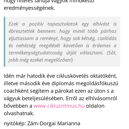
hogy hiteles tanúja vagyok mindkettő
eredményességének.
Ezek a pozitív tapasztalatok egy elhívást is
ébresztettek bennem: hogy minél több párhoz
eljuttassam a reményt, hogy sok kétség, csalódás
és nehézség megélését követően is érdemes a
termékenységtudatosság útját választani. (Sőt,
jobb még ezeket megelőzően!)
Idén már hatodik éve cikluskövetés oktatóként,
illetve második éve diplomás megoldásfókuszú
coachként segítem a párokat ezen az úton s a
vágyuk beteljesülésében. Erről az elhívásomról
bővebben a
www.ciklusritmus.hu
oldalon
olvashatnak.
nyitókép: Zám-Dorgai Marianna