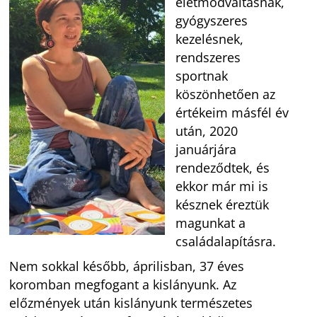
életmódváltásnak,
gyógyszeres
kezelésnek,
rendszeres
sportnak
köszönhetően az
értékeim másfél év
után, 2020
januárjára
rendeződtek, és
ekkor már mi is
késznek éreztük
magunkat a
családalapításra.
Nem sokkal később, áprilisban, 37 éves
koromban megfogant a kislányunk. Az
előzmények után kislányunk természetes