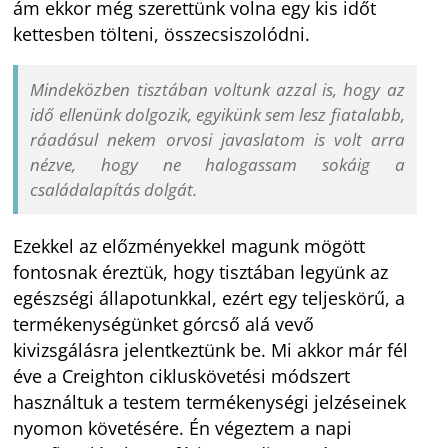
ám ekkor még szerettünk volna egy kis időt
kettesben tölteni, összecsiszolódni.
Mindeközben tisztában voltunk azzal is, hogy az
idő ellenünk dolgozik, egyikünk sem lesz fiatalabb,
ráadásul nekem orvosi javaslatom is volt arra
nézve, hogy ne halogassam sokáig a
családalapítás dolgát.
Ezekkel az előzményekkel magunk mögött
fontosnak éreztük, hogy tisztában legyünk az
egészségi állapotunkkal, ezért egy teljeskörű, a
termékenységünket górcső alá vevő
kivizsgálásra jelentkeztünk be. Mi akkor már fél
éve a Creighton cikluskövetési módszert
használtuk a testem termékenységi jelzéseinek
nyomon követésére. Én végeztem a napi