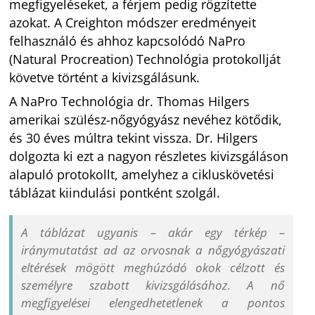
megfigyeléseket, a férjem pedig rögzítette
azokat. A Creighton módszer eredményeit
felhasználó és ahhoz kapcsolódó NaPro
(Natural Procreation) Technológia protokollját
követve történt a kivizsgálásunk.
A NaPro Technológia dr. Thomas Hilgers
amerikai szülész-nőgyógyász nevéhez kötődik,
és 30 éves múltra tekint vissza. Dr. Hilgers
dolgozta ki ezt a nagyon részletes kivizsgáláson
alapuló protokollt, amelyhez a cikluskövetési
táblázat kiindulási pontként szolgál.
A táblázat ugyanis – akár egy térkép –
iránymutatást ad az orvosnak a nőgyógyászati
eltérések mögött meghúzódó okok célzott és
személyre szabott kivizsgálásához. A nő
megfigyelései elengedhetetlenek a pontos