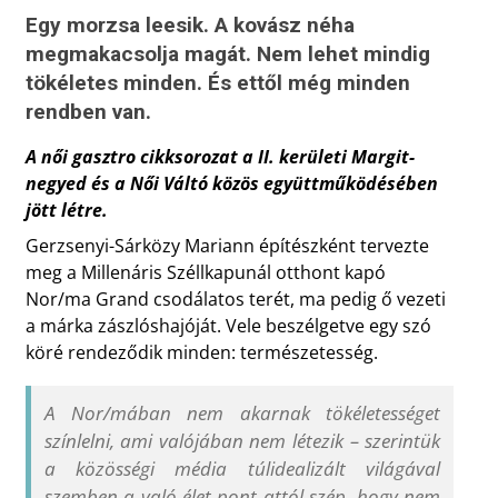
Egy morzsa leesik. A kovász néha
megmakacsolja magát. Nem lehet mindig
tökéletes minden. És ettől még minden
rendben van.
A női gasztro cikksorozat a II. kerületi Margit-
negyed és a Női Váltó közös együttműködésében
jött létre.
Gerzsenyi-Sárközy Mariann építészként tervezte
meg a Millenáris Széllkapunál otthont kapó
Nor/ma Grand csodálatos terét, ma pedig ő vezeti
a márka zászlóshajóját. Vele beszélgetve egy szó
köré rendeződik minden: természetesség.
A Nor/mában nem akarnak tökéletességet
színlelni, ami valójában nem létezik – szerintük
a közösségi média túlidealizált világával
szemben a való élet pont attól szép, hogy nem