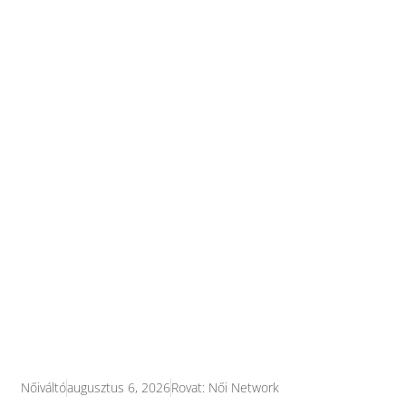
Nőiváltó
augusztus 6, 2026
Rovat:
Női Network