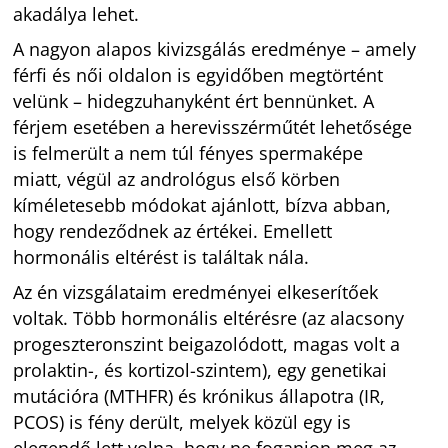
akadálya lehet.
A nagyon alapos kivizsgálás eredménye – amely
férfi és női oldalon is egyidőben megtörtént
velünk – hidegzuhanyként ért bennünket. A
férjem esetében a herevisszérműtét lehetősége
is felmerült a nem túl fényes spermaképe
miatt, végül az andrológus első körben
kíméletesebb módokat ajánlott, bízva abban,
hogy rendeződnek az értékei. Emellett
hormonális eltérést is találtak nála.
Az én vizsgálataim eredményei elkeserítőek
voltak. Több hormonális eltérésre (az alacsony
progeszteronszint beigazolódott, magas volt a
prolaktin-, és kortizol-szintem), egy genetikai
mutációra (MTHFR) és krónikus állapotra (IR,
PCOS) is fény derült, melyek közül egy is
elegendő lett volna, hogy ne foganjon meg az