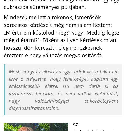
cukrászda süteményes pultjában.
Mindezek mellett a rokonok, ismerősök
sorozatos kérdéseit még nem is említettem:
„Miért nem kóstolod meg?” vagy „Meddig fogsz
még diétázni?”. Főként az ilyen kérdések miatt
hosszú időn keresztül elég nehézkesnek
éreztem e nagy változás megvalósítását.
Most, ennyi év elteltével úgy tudok visszatekinteni
erre a helyzetre, hogy lehetőséget kaptam egy
egészségesebb életre. Ha nem derül ki az
inzulinrezisztenciám, és nem váltok életmódot,
nagy valószínűséggel cukorbetegként
diagnosztizáltak volna.
Az