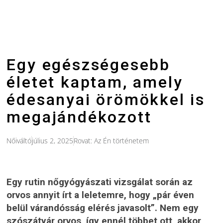
Egy egészségesebb
életet kaptam, amely
édesanyai örömökkel is
megajándékozott
Nőiváltó
július 2, 2025
Rovat:
Az Én történetem
Egy rutin nőgyógyászati vizsgálat során az
orvos annyit írt a leletemre, hogy „pár éven
belül várandósság elérés javasolt”. Nem egy
szószátyár orvos, így ennél többet ott, akkor