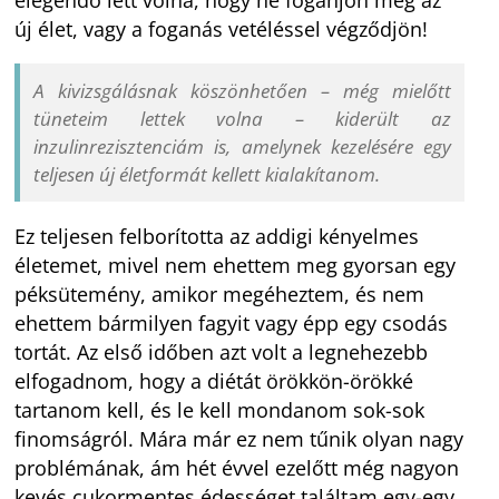
új élet, vagy a foganás vetéléssel végződjön!
A kivizsgálásnak köszönhetően – még mielőtt
tüneteim lettek volna – kiderült az
inzulinrezisztenciám is, amelynek kezelésére egy
teljesen új életformát kellett kialakítanom.
Ez teljesen felborította az addigi kényelmes
életemet, mivel nem ehettem meg gyorsan egy
péksütemény, amikor megéheztem, és nem
ehettem bármilyen fagyit vagy épp egy csodás
tortát. Az első időben azt volt a legnehezebb
elfogadnom, hogy a diétát örökkön-örökké
tartanom kell, és le kell mondanom sok-sok
finomságról. Mára már ez nem tűnik olyan nagy
problémának, ám hét évvel ezelőtt még nagyon
kevés cukormentes édességet találtam egy-egy