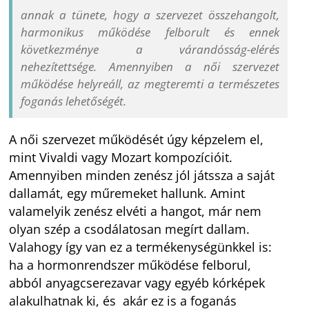
annak a tünete, hogy a szervezet összehangolt,
harmonikus működése felborult és ennek
következménye a várandósság-elérés
nehezítettsége. Amennyiben a női szervezet
működése helyreáll, az megteremti a természetes
foganás lehetőségét.
A női szervezet működését úgy képzelem el,
mint Vivaldi vagy Mozart kompozícióit.
Amennyiben minden zenész jól játssza a saját
dallamát, egy műremeket hallunk. Amint
valamelyik zenész elvéti a hangot, már nem
olyan szép a csodálatosan megírt dallam.
Valahogy így van ez a termékenységünkkel is:
ha a hormonrendszer működése felborul,
abból anyagcserezavar vagy egyéb kórképek
alakulhatnak ki, és akár ez is a foganás