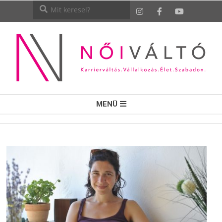
NŐI
MENÜ
VÁLTÓ