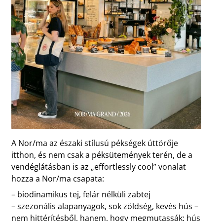
A Nor/ma az északi stílusú pékségek úttörője
itthon, és nem csak a péksütemények terén, de a
vendéglátásban is az „effortlessly cool” vonalat
hozza a Nor/ma csapata:
– biodinamikus tej, felár nélküli zabtej
– szezonális alapanyagok, sok zöldség, kevés hús –
nem hittérítésből, hanem, hogy megmutassák: hús