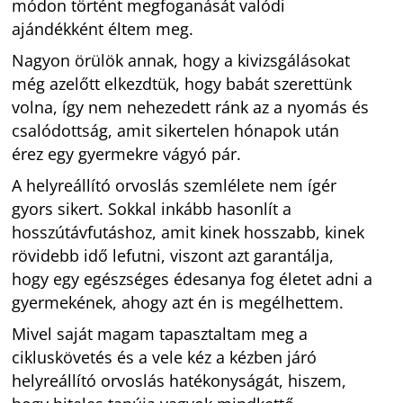
módon történt megfoganását valódi
ajándékként éltem meg.
Nagyon örülök annak, hogy a kivizsgálásokat
még azelőtt elkezdtük, hogy babát szerettünk
volna, így nem nehezedett ránk az a nyomás és
csalódottság, amit sikertelen hónapok után
érez egy gyermekre vágyó pár.
A helyreállító orvoslás szemlélete nem ígér
gyors sikert. Sokkal inkább hasonlít a
hosszútávfutáshoz, amit kinek hosszabb, kinek
rövidebb idő lefutni, viszont azt garantálja,
hogy egy egészséges édesanya fog életet adni a
gyermekének, ahogy azt én is megélhettem.
Mivel saját magam tapasztaltam meg a
cikluskövetés és a vele kéz a kézben járó
helyreállító orvoslás hatékonyságát, hiszem,