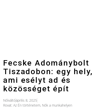
Fecske Adománybolt
Tiszadobon: egy hely,
ami esélyt ad és
közösséget épít
Nőiváltó
április 8, 2025
Rovat:
Az Én történetem
,
Nők a munkahelyen