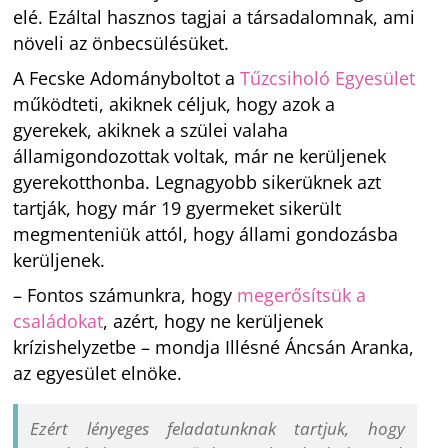
elé. Ezáltal hasznos tagjai a társadalomnak, ami
növeli az önbecsülésüket.
A Fecske Adományboltot a
Tűzcsiholó Egyesület
működteti, akiknek céljuk, hogy azok a
gyerekek, akiknek a szülei valaha
államigondozottak voltak, már ne kerüljenek
gyerekotthonba. Legnagyobb sikerüknek azt
tartják, hogy már 19 gyermeket sikerült
megmenteniük attól, hogy állami gondozásba
kerüljenek.
– Fontos számunkra, hogy
megerősítsük a
családokat
, azért, hogy ne kerüljenek
krízishelyzetbe – mondja Illésné Áncsán Aranka,
az egyesület elnöke.
Ezért lényeges feladatunknak tartjuk, hogy