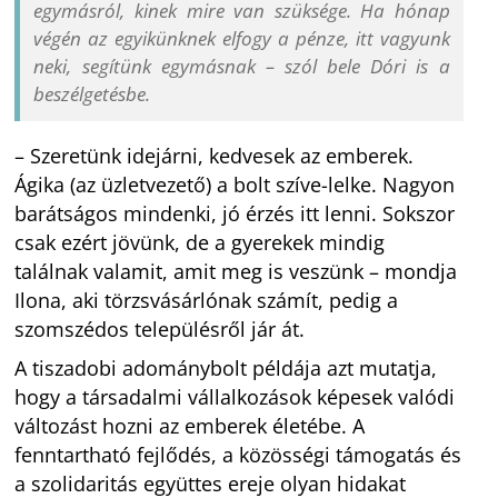
egymásról, kinek mire van szüksége. Ha hónap
végén az egyikünknek elfogy a pénze, itt vagyunk
neki, segítünk egymásnak – szól bele Dóri is a
beszélgetésbe.
– Szeretünk idejárni, kedvesek az emberek.
Ágika (az üzletvezető) a bolt szíve-lelke. Nagyon
barátságos mindenki, jó érzés itt lenni. Sokszor
csak ezért jövünk, de a gyerekek mindig
találnak valamit, amit meg is veszünk – mondja
Ilona, aki törzsvásárlónak számít, pedig a
szomszédos településről jár át.
A tiszadobi adománybolt példája azt mutatja,
hogy a társadalmi vállalkozások képesek valódi
változást hozni az emberek életébe. A
fenntartható fejlődés, a közösségi támogatás és
a szolidaritás együttes ereje olyan hidakat