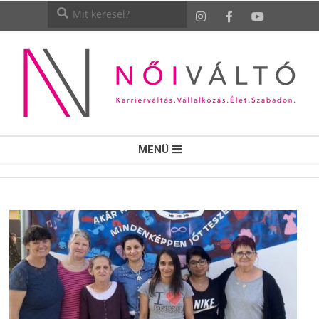
NŐI
MENÜ
VÁLTÓ