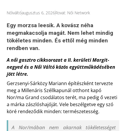
Nőiváltó
augusztus 6, 2026
Rovat:
Női Network
Egy morzsa leesik. A kovász néha
megmakacsolja magát. Nem lehet mindig
tökéletes minden. És ettől még minden
rendben van.
A női gasztro cikksorozat a II. kerületi Margit-
negyed és a Női Váltó közös együttműködésében
jött létre.
Gerzsenyi-Sárközy Mariann építészként tervezte
meg a Millenáris Széllkapunál otthont kapó
Nor/ma Grand csodálatos terét, ma pedig ő vezeti
a márka zászlóshajóját. Vele beszélgetve egy szó
köré rendeződik minden: természetesség.
A Nor/mában nem akarnak tökéletességet