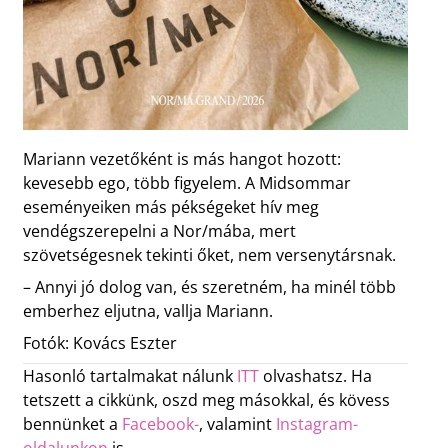
Mariann vezetőként is más hangot hozott:
kevesebb ego, több figyelem. A Midsommar
eseményeiken más pékségeket hív meg
vendégszerepelni a Nor/mába, mert
szövetségesnek tekinti őket, nem versenytársnak.
– Annyi jó dolog van, és szeretném, ha minél több
emberhez eljutna, vallja Mariann.
Fotók: Kovács Eszter
Hasonló tartalmakat nálunk
ITT
olvashatsz. Ha
tetszett a cikkünk, oszd meg másokkal, és kövess
bennünket a
Facebook-
, valamint
Instagram-