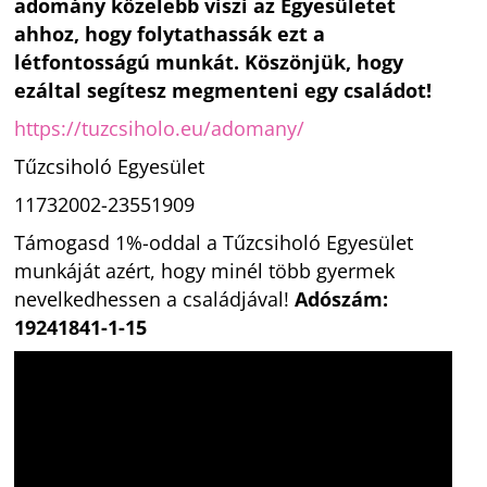
adomány közelebb viszi az Egyesületet
ahhoz, hogy folytathassák ezt a
létfontosságú munkát.
Köszönjük, hogy
ezáltal segítesz megmenteni egy családot!
https://tuzcsiholo.eu/adomany/
Tűzcsiholó Egyesület
11732002-23551909
Támogasd 1%-oddal a Tűzcsiholó Egyesület
munkáját azért, hogy minél több gyermek
nevelkedhessen a családjával!
Adószám:
19241841-1-15