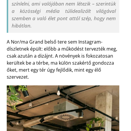
színlelni, ami valójában nem létezik – szerintük
a közösségi média túlidealizált világával
szemben a való élet pont attól szép, hogy nem
hibátlan.
A Nor/ma Grand belső tere sem Instagram-
díszletnek épült: előbb a működést tervezték meg,
csak azután a dizájnt. A növények is fokozatosan
kerültek be a térbe, ma külön szakértő gondozza
őket, mert egy tér úgy fejlődik, mint egy élő
szervezet.