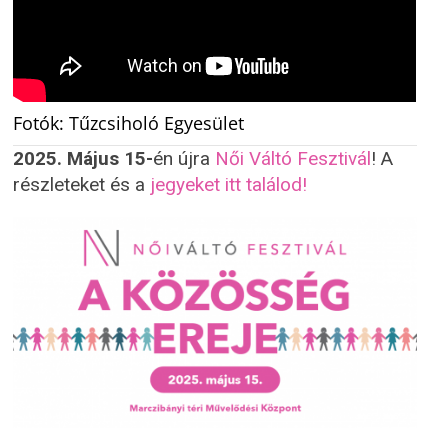
Fotók: Tűzcsiholó Egyesület
2025. Május 15-
én újra
Női Váltó Fesztivál
! A
részleteket és a
jegyeket itt találod!