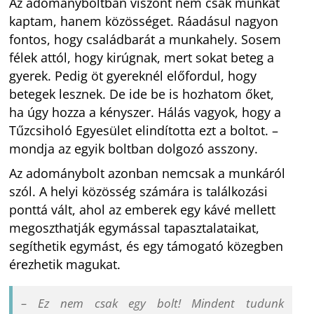
Az adományboltban viszont nem csak munkát
kaptam, hanem közösséget. Ráadásul nagyon
fontos, hogy családbarát a munkahely. Sosem
félek attól, hogy kirúgnak, mert sokat beteg a
gyerek. Pedig öt gyereknél előfordul, hogy
betegek lesznek. De ide be is hozhatom őket,
ha úgy hozza a kényszer. Hálás vagyok, hogy a
Tűzcsiholó Egyesület elindította ezt a boltot. –
mondja az egyik boltban dolgozó asszony.
Az adománybolt azonban nemcsak a munkáról
szól. A helyi közösség számára is találkozási
ponttá vált, ahol az emberek egy kávé mellett
megoszthatják egymással tapasztalataikat,
segíthetik egymást, és egy támogató közegben
érezhetik magukat.
– Ez nem csak egy bolt! Mindent tudunk