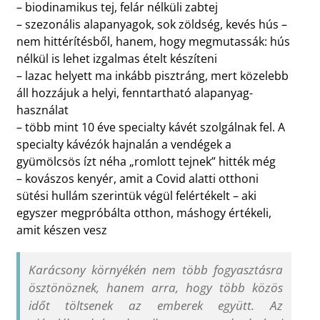
– biodinamikus tej, felár nélküli zabtej
– szezonális alapanyagok, sok zöldség, kevés hús –
nem hittérítésből, hanem, hogy megmutassák: hús
nélkül is lehet izgalmas ételt készíteni
– lazac helyett ma inkább pisztráng, mert közelebb
áll hozzájuk a helyi, fenntartható alapanyag-
használat
– több mint 10 éve specialty kávét szolgálnak fel. A
specialty kávézók hajnalán a vendégek a
gyümölcsös ízt néha „romlott tejnek” hitték még
– kovászos kenyér, amit a Covid alatti otthoni
sütési hullám szerintük végül felértékelt – aki
egyszer megpróbálta otthon, máshogy értékeli,
amit készen vesz
Karácsony környékén nem több fogyasztásra
ösztönöznek, hanem arra, hogy több közös
időt töltsenek az emberek együtt. Az