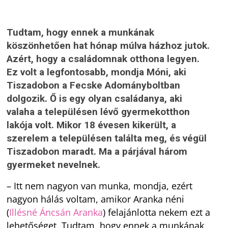
Tudtam, hogy ennek a munkának
köszönhetően hat hónap múlva házhoz jutok.
Azért, hogy a családomnak otthona legyen.
Ez volt a legfontosabb, mondja Móni, aki
Tiszadobon a Fecske Adományboltban
dolgozik. Ő is egy olyan családanya, aki
valaha a településen lévő gyermekotthon
lakója volt. Mikor 18 évesen kikerült, a
szerelem a településen találta meg, és végül
Tiszadobon maradt. Ma a párjával három
gyermeket nevelnek.
– Itt nem nagyon van munka, mondja, ezért
nagyon hálás voltam, amikor Aranka néni
(
Illésné Áncsán Aranka
) felajánlotta nekem ezt a
lehetőséget. Tudtam, hogy ennek a munkának