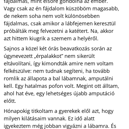
fájdalmas, mint elsőre gondolná az ember.
Vagy csak az én fájdalom küszöböm magasabb,
de nekem soha nem volt különösebben
fájdalmas, csak amikor a lábfejemen keresztül
próbálták meg felvezetni a katétert. Na, akkor
azt hittem kiugrik a szemem a helyéről.
Sajnos a közel két órás beavatkozás során az
úgynevezett „érpalakkot” nem sikerült
eltávolítani, így kimondták amire nem voltam
felkészülve: nem tudnak segíteni, ha tovább
romlik az állapota a bal lábamnak, amputálni
kell. Egy hatalmas pofon volt. Megint ott álltam,
ahol hat éve, egy lehetséges újabb amputáció
előtt.
Hónapokig titkoltam a gyerekek elől azt, hogy
milyen kilátásaim vannak. Ez idő alatt
igyekeztem még jobban vigyázni a lábamra. És