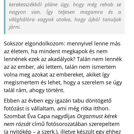
kerekesszékből pláne úgy, hogy még rehab se
nagyon van. Így teljesen magamra és a
világhálóra vagyok utalva, hogy újból tanuljak
járni.
Sokszor elgondolkozom: mennyivel lenne más
az életem, ha mindent megkapok és nem
lennének ezek az akadályok? Talán nem lennék
az az ember, aki lettem, talán nem ismertem
volna meg azokat az embereket, akiket így
megismertem és lehet, hogy a szerelem se úgy
talál rám, ahogy történt.
Ebben az évben egy igazán tabu döntögető
fotózást is vállaltam, ami még ritka itthon.
Szombat Éva Capa nagydíjas
Orgazmust kérek
nem rózsát
című fotósorozatában szerepeltem
(a nyitókép – a szerk.), illetve készült egy ehhez