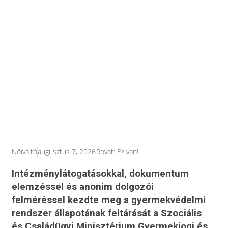
Nőiváltó
augusztus 7, 2026
Rovat:
Ez van!
Intézménylátogatásokkal, dokumentum
elemzéssel és anonim dolgozói
felméréssel kezdte meg a gyermekvédelmi
rendszer állapotának feltárását a Szociális
és Családügyi Minisztérium Gyermekjogi és