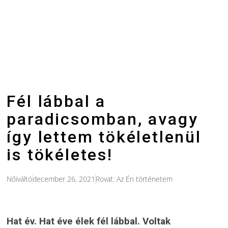
Fél lábbal a
paradicsomban, avagy
így lettem tökéletlenül
is tökéletes!
Nőiváltó
december 26, 2021
Rovat:
Az Én történetem
Hat év. Hat éve élek fél lábbal. Voltak