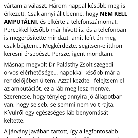
vártam a választ. Három nappal később meg is
érkezett. Csak annyi állt benne, hogy
NEM KELL
AMPUTÁLNI,
és elkérte a telefonszámomat.
Percekkel később már hívott is, és a telefonban
is megerősítette mindazt, amit leírt én meg
csak bőgtem… Megkérdezte, segítsen-e itthon
keresni érsebészt. Persze, igent mondtam.
Másnap megvolt Dr Palásthy Zsolt szegedi
orvos elérhetősége… napokkal később már a
rendelőjében ültem. Azzal kezdte, felejtsem el
az amputációt, ez a láb meg lesz mentve.
Szerencse, hogy tényleg annyira jó állapotban
van, hogy se seb, se semmi nem volt rajta.
Kívülről egy egészséges láb benyomását
keltette.
A járvány javában tartott, így a legfontosabb