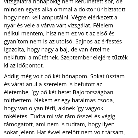
vizsgálatra hónapokig nem kerülhetett sor, de
minden egyes alkalommal a doktor úr biztatott,
hogy nem kell amputálni. Végre elérkezett a
nyár és vele a várva várt vizsgálat. Félelem
nélkül mentem, hisz nem ez volt az első és
gyanítom nem is az utolsó. Sajnos az érfestés
igazolta, hogy nagy a baj, de van értelme
nekifutni a műtétnek. Szeptember elejére tűzték
ki az időpontot.
Addig még volt bő két hónapom. Sokat úsztam
és váratlanul a szerelem is befutott az
életembe, így bő két hetet Bajorországban
tölthettem. Nekem ez egy hatalmas csoda,
hogy van olyan férfi, akinek így vagyok
tökéletes. Tudta mi vár rám ősszel és végig
támogatott, ami nem is tudtam, hogy ilyen
sokat jelent. Hat évvel ezelőtt nem volt társam,