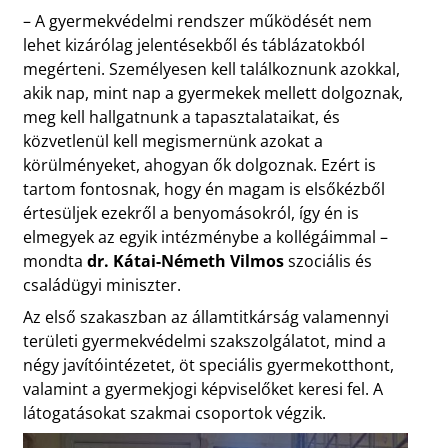
– A gyermekvédelmi rendszer működését nem
lehet kizárólag jelentésekből és táblázatokból
megérteni. Személyesen kell találkoznunk azokkal,
akik nap, mint nap a gyermekek mellett dolgoznak,
meg kell hallgatnunk a tapasztalataikat, és
közvetlenül kell megismernünk azokat a
körülményeket, ahogyan ők dolgoznak. Ezért is
tartom fontosnak, hogy én magam is elsőkézből
értesüljek ezekről a benyomásokról, így én is
elmegyek az egyik intézménybe a kollégáimmal –
mondta
dr. Kátai-Németh Vilmos
szociális és
családügyi miniszter.
Az első szakaszban az államtitkárság valamennyi
területi gyermekvédelmi szakszolgálatot, mind a
négy javítóintézetet, öt speciális gyermekotthont,
valamint a gyermekjogi képviselőket keresi fel. A
látogatásokat szakmai csoportok végzik.