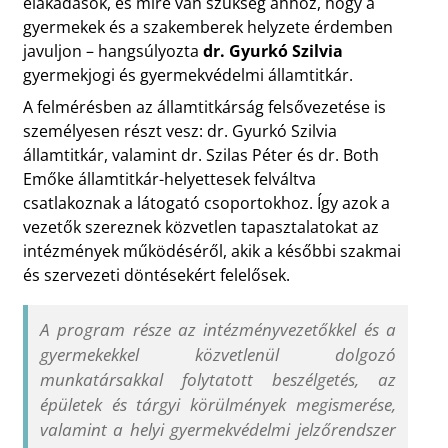
elakadások, és mire van szükség ahhoz, hogy a
gyermekek és a szakemberek helyzete érdemben
javuljon – hangsúlyozta
dr. Gyurkó Szilvia
gyermekjogi és gyermekvédelmi államtitkár.
A felmérésben az államtitkárság felsővezetése is
személyesen részt vesz: dr. Gyurkó Szilvia
államtitkár, valamint dr. Szilas Péter és dr. Both
Emőke államtitkár-helyettesek felváltva
csatlakoznak a látogató csoportokhoz. Így azok a
vezetők szereznek közvetlen tapasztalatokat az
intézmények működéséről, akik a későbbi szakmai
és szervezeti döntésekért felelősek.
A program része az intézményvezetőkkel és a
gyermekekkel közvetlenül dolgozó
munkatársakkal folytatott beszélgetés, az
épületek és tárgyi körülmények megismerése,
valamint a helyi gyermekvédelmi jelzőrendszer