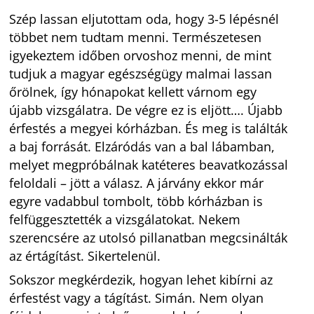
Szép lassan eljutottam oda, hogy 3-5 lépésnél
többet nem tudtam menni. Természetesen
igyekeztem időben orvoshoz menni, de mint
tudjuk a magyar egészségügy malmai lassan
őrölnek, így hónapokat kellett várnom egy
újabb vizsgálatra. De végre ez is eljött…. Újabb
érfestés a megyei kórházban. És meg is találták
a baj forrását. Elzáródás van a bal lábamban,
melyet megpróbálnak katéteres beavatkozással
feloldali – jött a válasz. A járvány ekkor már
egyre vadabbul tombolt, több kórházban is
felfüggesztették a vizsgálatokat. Nekem
szerencsére az utolsó pillanatban megcsinálták
az értágítást. Sikertelenül.
Sokszor megkérdezik, hogyan lehet kibírni az
érfestést vagy a tágítást. Simán. Nem olyan