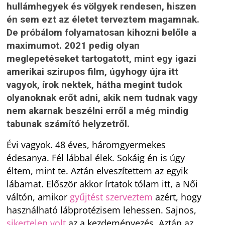
hullámhegyek és völgyek rendesen, hiszen
én sem ezt az életet terveztem magamnak.
De próbálom folyamatosan kihozni belőle a
maximumot. 2021 pedig olyan
meglepetéseket tartogatott, mint egy igazi
amerikai szirupos film, úgyhogy újra itt
vagyok, írok nektek, hátha megint tudok
olyanoknak erőt adni, akik nem tudnak vagy
nem akarnak beszélni erről a még mindig
tabunak számító helyzetről.
Évi vagyok. 48 éves, háromgyermekes
édesanya. Fél lábbal élek. Sokáig én is úgy
éltem, mint te. Aztán elveszítettem az egyik
lábamat. Először akkor írtatok tólam itt, a Női
váltón, amikor
gyűjtést szerveztem
azért, hogy
használható lábprotézisem lehessen. Sajnos,
sikertelen volt
az a kezdeményezés. Aztán az