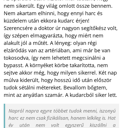
nem sikerült. Egy világ omlott össze bennem.
Nem akartam elhinni, hogy ennyi harc és
küzdelem után ekkora kudarc érjen!
Szerencsére a doktor úr nagyon segítőkész volt,
így szépen elmagyarázta, hogy miért nem
alakult jól a műtét. A lényeg: olyan régi
elzáródás van az artériában, ami már be van
tokosodva, így nem lehetett megcsinálni a
bypasst. A környéket körbe takarította, nem
sejtve akkor még, hogy milyen sikerrel. Két nap
múlva kiderült, hogy hosszú idő után először
tudok sétálni métereket. Bevallom bőgtem,
mint az anyátlan szamár. A kudarcból siker lett.
Napról napra egyre többet tudok menni, iszonyú
harc ez nem csak fizikálisan, hanem lelkileg is. Hat
év után nem volt egyszerű kiszállni a