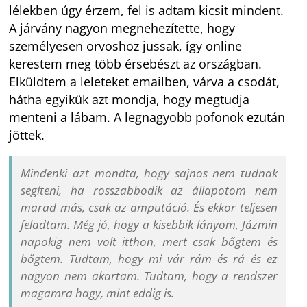
lélekben úgy érzem, fel is adtam kicsit mindent.
A járvány nagyon megnehezítette, hogy
személyesen orvoshoz jussak, így online
kerestem meg több érsebészt az országban.
Elküldtem a leleteket emailben, várva a csodát,
hátha egyikük azt mondja, hogy megtudja
menteni a lábam. A legnagyobb pofonok ezután
jöttek.
Mindenki azt mondta, hogy sajnos nem tudnak
segíteni, ha rosszabbodik az állapotom nem
marad más, csak az amputáció. És ekkor teljesen
feladtam. Még jó, hogy a kisebbik lányom, Jázmin
napokig nem volt itthon, mert csak bőgtem és
bőgtem. Tudtam, hogy mi vár rám és rá és ez
nagyon nem akartam. Tudtam, hogy a rendszer
magamra hagy, mint eddig is.