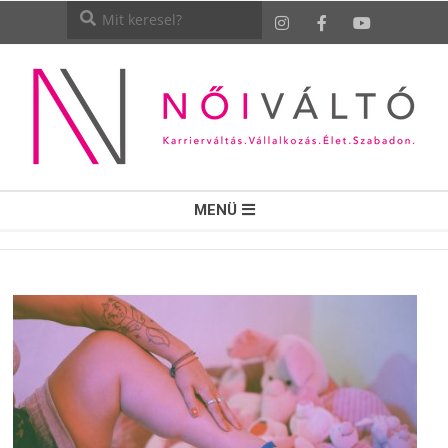
NŐI
MENÜ
VÁLTÓ