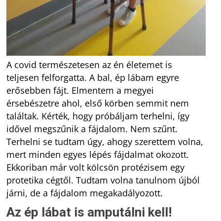
A covid természetesen az én életemet is
teljesen felforgatta. A bal, ép lábam egyre
erősebben fájt. Elmentem a megyei
érsebészetre ahol, első körben semmit nem
találtak. Kérték, hogy próbáljam terhelni, így
idővel megszűnik a fájdalom. Nem szűnt.
Terhelni se tudtam úgy, ahogy szerettem volna,
mert minden egyes lépés fájdalmat okozott.
Ekkoriban már volt kölcsön protézisem egy
protetika cégtől. Tudtam volna tanulnom újból
járni, de a fájdalom megakadályozott.
Az ép lábat is amputálni kell!