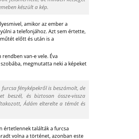
emeben készült a kép.
 ilyesmivel, amikor az ember a
úlni a telefonjához. Azt sem értette,
műtét előtt és után is a
n rendben van-e vele. Éva
 a szobába, megmutatta neki a képeket
 furcsa fényképekről is beszámolt, de
t beszél, és biztosan össze-vissza
iltakozott, Ádám elterelte a témát és
 értetlennek találták a furcsa
aradt volna a történet, azonban este