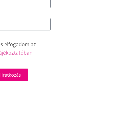
és elfogadom az
ájékoztatóban
liratkozás