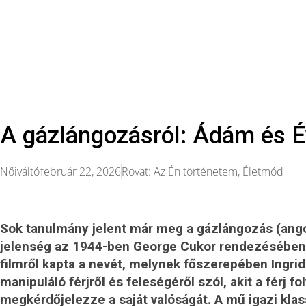
A gázlángozásról: Ádám és É
Nőiváltó
február 22, 2026
Rovat:
Az Én történetem
,
Életmód
Sok tanulmány jelent már meg a gázlángozás (ango
jelenség az 1944-ben
George Cukor rendezésébe
filmről kapta a nevét, melynek főszerepében Ingrid
manipuláló férjről és feleségéről szól, akit a férj 
megkérdőjelezze a saját valóságát. A mű igazi klass