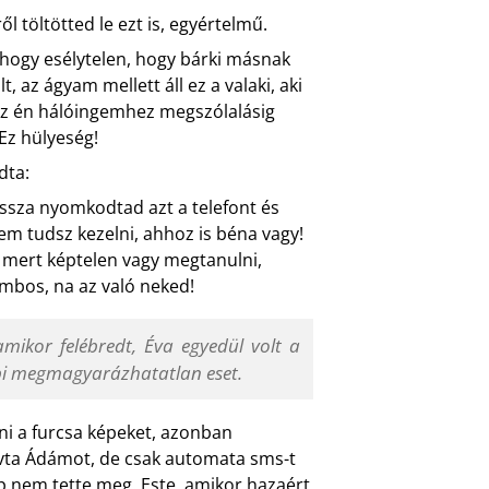
l töltötted le ezt is, egyértelmű.
, hogy esélytelen, hogy bárki másnak
, az ágyam mellett áll ez a valaki, aki
 az én hálóingemhez megszólalásig
 Ez hülyeség!
dta:
vissza nyomkodtad azt a telefont és
em tudsz kezelni, ahhoz is béna vagy!
i, mert képtelen vagy megtanulni,
ombos, na az való neked!
ikor felébredt, Éva egyedül volt a
pi megmagyarázhatatlan eset.
zni a furcsa képeket, azonban
vta Ádámot, de csak automata sms-t
p nem tette meg. Este, amikor hazaért