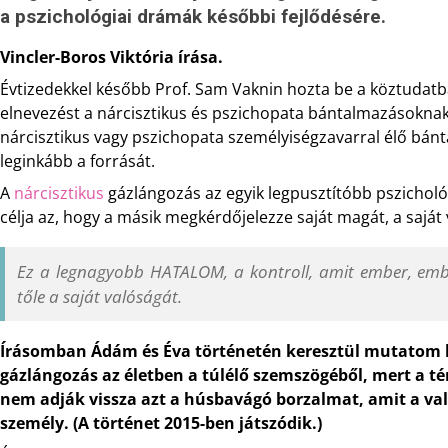
a pszichológiai drámák későbbi fejlődésére.
Vincler-Boros Viktória írása.
Évtizedekkel később Prof. Sam Vaknin hozta be a köztudatb
elnevezést a nárcisztikus és pszichopata bántalmazásoknak e
nárcisztikus vagy pszichopata személyiségzavarral élő bánt
leginkább a forrását.
A
nárcisztikus
gázlángozás az egyik legpusztítóbb pszicholó
célja az, hogy a másik megkérdőjelezze saját magát, a saját 
Ez a legnagyobb HATALOM, a kontroll, amit ember, ember
tőle a saját valóságát.
Írásomban Ádám és Éva történetén keresztül mutatom be
gázlángozás az életben a túlélő szemszögéből, mert a t
nem adják vissza azt a húsbavágó borzalmat, amit a va
személy. (A történet 2015-ben játszódik.)