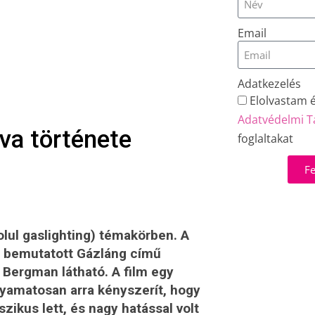
Email
Adatkezelés
Elolvastam 
Adatvédelmi T
va története
foglaltakat
Fe
lul gaslighting) témakörben. A
n
bemutatott Gázláng című
 Bergman látható. A film egy
folyamatosan arra kényszerít, hogy
zikus lett, és nagy hatással volt