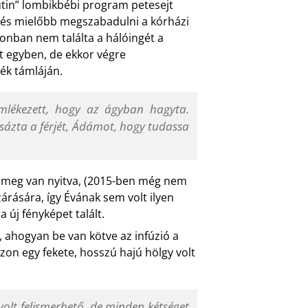
rutin” lombikbébi program petesejt
e, és mielőbb megszabadulni a kórházi
Azonban nem találta a hálóingét a
lt egyben, de ekkor végre
ék támláján.
emlékezett, hogy az ágyban hagyta.
rcsázta a férjét, Ádámot, hogy tudassa
a meg van nyitva, (2015-ben még nem
árására, így Évának sem volt ilyen
 új fényképet talált.
ki, ahogyan be van kötve az infúzió a
zon egy fekete, hosszú hajú hölgy volt
 volt felismerhető, de minden kétséget