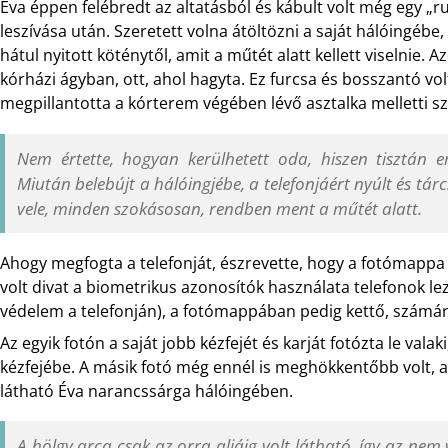
Éva éppen felébredt az altatásból és kábult volt még egy „
leszívása után. Szeretett volna átöltözni a saját hálóingéb
hátul nyitott köténytől, amit a műtét alatt kellett viselnie. 
kórházi ágyban, ott, ahol hagyta. Ez furcsa és bosszantó vo
megpillantotta a kórterem végében lévő asztalka melletti sz
Nem értette, hogyan kerülhetett oda, hiszen tisztán 
Miután belebújt a hálóingjébe, a telefonjáért nyúlt és tá
vele, minden szokásosan, rendben ment a műtét alatt.
Ahogy megfogta a telefonját, észrevette, hogy a fotómapp
volt divat a biometrikus azonosítók használata telefonok lez
védelem a telefonján), a fotómappában pedig kettő, számára
Az egyik fotón a saját jobb kézfejét és karját fotózta le vala
kézfejébe. A másik fotó még ennél is meghökkentőbb volt, a
látható Éva narancssárga hálóingében.
A hölgy arca csak az orra aljáig volt látható, így az nem