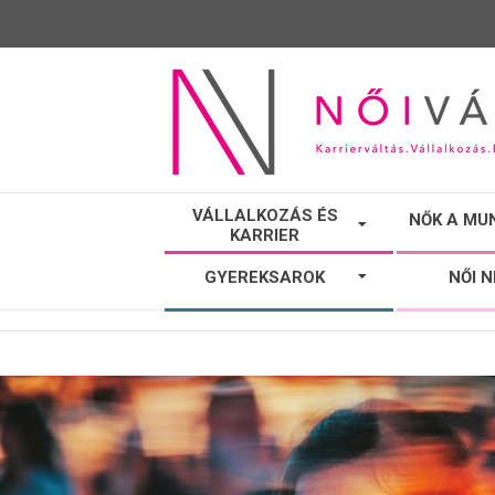
NŐI
VÁLLALKOZÁS ÉS
NŐK A MU
KARRIER
VÁLTÓ
GYEREKSAROK
NŐI 