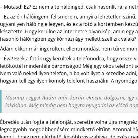
– Mutasd! Ez? Ez nem a te hálóinged, csak hasonlít rá, a netrő
– Ez az én hálóingem, felismerem, annyira lehetetlen színű
ugyanilyen hálóingje legyen, és ez a fotó a kórtemben készült
készítette. Hogy kerülne az internetre olyan kép, amin egy
hasonló hálóingben egy kórházi ágy mellett szelfizik valaki?
Ádám ekkor már ingerülten, ellentmondást nem tűrve mon
– Éva! Ezek a fotók úgy kerültek a telefonodra, hogy össze-
letöltöttél mindenféle baromságot! Még egy okos telefont s
Nem való neked ilyen telefon, hiba volt ilyet a kezedbe adn
hogyan kell egy ilyen komoly telefont használni. A nyomóg
Másnap reggel Ádám már korán elment dolgozni, így am
lakásban. Még mindig nem hagyta nyugodni az előző na
Ébredés után fogta a telefonját, szerette volna újra megné
legnagyobb megdöbbenésére mindkettő eltűnt. Azonnal hí
kapott, hogy nem elérhető, később visszahívja, de egész na