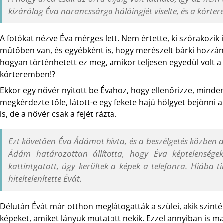
kizárólag Éva narancssárga hálóingjét viselte, és a kórter
A fotókat nézve Éva mérges lett. Nem értette, ki szórakozik
műtőben van, és egyébként is, hogy merészelt bárki hozzány
hogyan történhetett ez meg, amikor teljesen egyedül volt a 
kórteremben!?
Ekkor egy nővér nyitott be Évához, hogy ellenőrizze, minde
megkérdezte tőle, látott-e egy fekete hajú hölgyet bejönni
is, de a nővér csak a fejét rázta.
Ezt követően Éva Ádámot hívta, és a beszélgetés közben a
Ádám határozottan állította, hogy Éva képtelenségeke
kattintgatott, úgy kerültek a képek a telefonra. Hiába t
hiteltelenítette Évát.
Délután Évát már otthon meglátogatták a szülei, akik szintén
képeket, amiket lányuk mutatott nekik. Ezzel annyiban is m