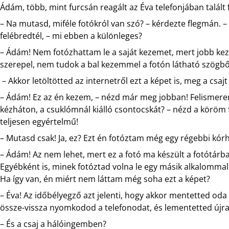
Ádám, több, mint furcsán reagált az Éva telefonjában talált
– Na mutasd, miféle fotókról van szó? – kérdezte flegmán. –
felébredtél, – mi ebben a különleges?
– Ádám! Nem fotózhattam le a saját kezemet, mert jobb kez
szerepel, nem tudok a bal kezemmel a fotón látható szögből
– Akkor letöltötted az internetről ezt a képet is, meg a csaj
– Ádám! Ez az én kezem, – nézd már meg jobban! Felismerem
kézháton, a csuklómnál kiálló csontocskát? – nézd a köröm 
teljesen egyértelmű!
– Mutasd csak! Ja, ez? Ezt én fotóztam még egy régebbi kórh
– Ádám! Az nem lehet, mert ez a fotó ma készült a fotótárb
Egyébként is, minek fotóztad volna le egy másik alkalomma
Ha így van, én miért nem láttam még soha ezt a képet?
– Éva! Az időbélyegző azt jelenti, hogy akkor mentetted oda 
össze-vissza nyomkodod a telefonodat, és lementetted újra
– És a csaj a hálóingemben?