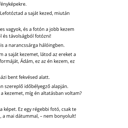
 fényképekre.
 Lefotóztad a saját kezed, miután
es vagyok, és a fotón a jobb kezem
 és távolságból fotózni!
t is a narancssárga hálóingben.
 a saját kezemet, látod az ereket a
formáját, Ádám, ez az én kezem, ez
ázi bent fekvésed alatt.
an szereplő időbélyegző alapján.
l a kezemet, míg én altatásban voltam?
a képet. Ez egy régebbi fotó, csak te
, a mai dátummal, – nem bonyolult!