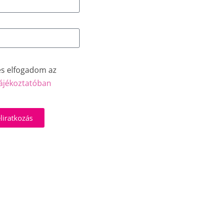
és elfogadom az
ájékoztatóban
liratkozás