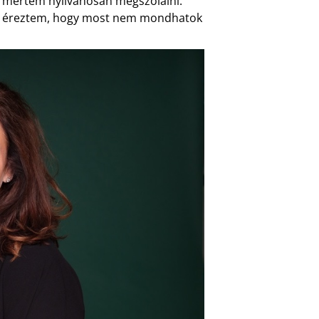
em mertem nyilvánosan megszólalni.
gy éreztem, hogy most nem mondhatok