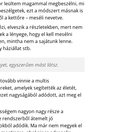
kkor leültem magammal megbeszélni, mi
szélgetek, ezt a módszert másnak is
 a kettőre – meséli nevetve.
zi, elveszik a részletekben, mert nem
 a lényege, hogy el kell mesélni
n, mintha nem a sajátunk lenne.
 háziállat stb.
yet, egyszerűen mást látsz.
 tovább vinnie a multis
reket, amelyek segítették az életét,
ezet nagyságából adódott, azt meg el
ességem nagyon nagy része a
 rendszerből átemelt jó
tokból adódik. Ma már nem megyek el