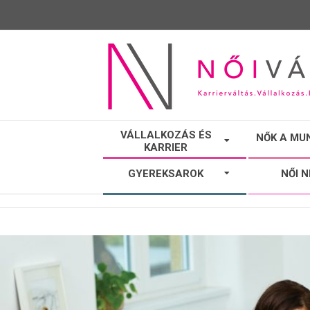
NŐI
VÁLLALKOZÁS ÉS
NŐK A MU
KARRIER
VÁLTÓ
GYEREKSAROK
NŐI 