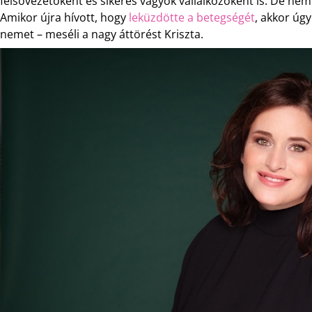
felsővezetőként és sikeres vagyok vállalkozóként is. De n
Amikor újra hívott, hogy
leküzdötte a betegségét
, akkor ú
nemet – meséli a nagy áttörést Kriszta.