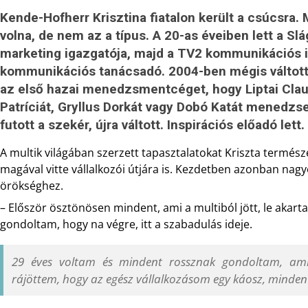
Kende-Hofherr Krisztina fiatalon került a csúcsra. M
volna, de nem az a típus. A 20-as éveiben lett a S
marketing igazgatója, majd a TV2 kommunikációs i
kommunikációs tanácsadó. 2004-ben mégis váltott: 
az első hazai menedzsmentcéget, hogy Liptai Clau
Patríciát, Gryllus Dorkát vagy Dobó Katát menedzse
futott a szekér, újra váltott. Inspirációs előadó lett.
A multik világában szerzett tapasztalatokat Kriszta termé
magával vitte vállalkozói útjára is. Kezdetben azonban nag
örökséghez.
– Először ösztönösen mindent, ami a multiból jött, le akar
gondoltam, hogy na végre, itt a szabadulás ideje.
29 éves voltam és mindent rossznak gondoltam, ami 
rájöttem, hogy az egész vállalkozásom egy káosz, minde