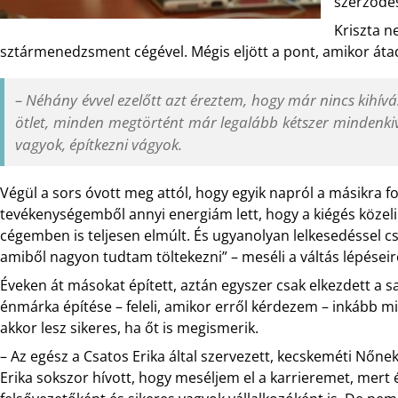
szerződés
Kriszta n
sztármenedzsment cégével. Mégis eljött a pont, amikor áta
– Néhány évvel ezelőtt azt éreztem, hogy már nincs kihívás,
ötlet, minden megtörtént már legalább kétszer mindenkive
vagyok, építkezni vágyok.
Végül a sors óvott meg attól, hogy egyik napról a másikra f
tevékenységemből annyi energiám lett, hogy a kiégés köze
cégemben is teljesen elmúlt. És ugyanolyan lelkesedéssel cs
amiből nagyon tudtam töltekezni” – meséli a váltás lépéseir
Éveken át másokat épített, aztán egyszer csak elkezdett a sa
énmárka építése – feleli, amikor erről kérdezem – inkább mi
akkor lesz sikeres, ha őt is megismerik.
– Az egész a Csatos Erika által szervezett, kecskeméti Nőnek
Erika sokszor hívott, hogy meséljem el a karrieremet, mert 