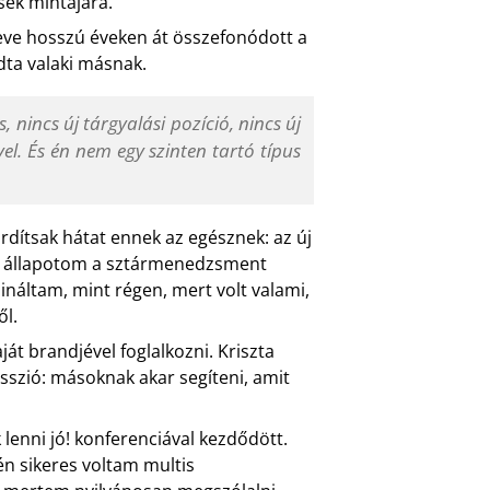
ek mintájára.
eve hosszú éveken át összefonódott a
dta valaki másnak.
 nincs új tárgyalási pozíció, nincs új
l. És én nem egy szinten tartó típus
ordítsak hátat ennek az egésznek: az új
li állapotom a sztármenedzsment
ináltam, mint régen, mert volt valami,
ől.
ját brandjével foglalkozni. Kriszta
sszió: másoknak akar segíteni, amit
 lenni jó! konferenciával kezdődött.
én sikeres voltam multis