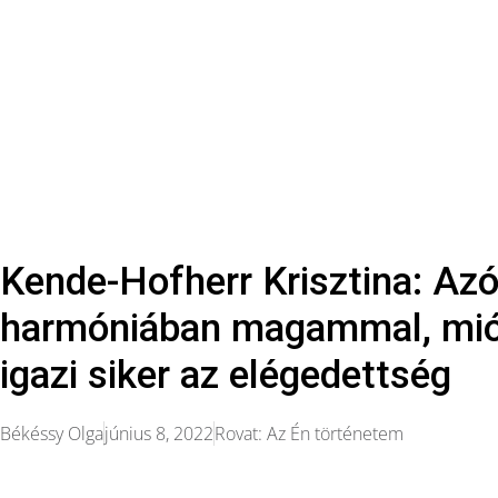
Kende-Hofherr Krisztina: Az
harmóniában magammal, mió
igazi siker az elégedettség
Békéssy Olga
június 8, 2022
Rovat:
Az Én történetem