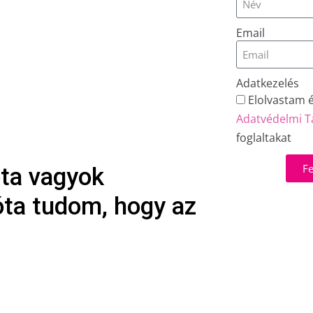
Email
Adatkezelés
Elolvastam 
Adatvédelmi T
foglaltakat
Fe
óta vagyok
ta tudom, hogy az