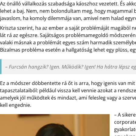
Az önálló vállalkozás szabadsága káoszhoz vezetett. És a
lehet a baj. Nem, nem bolondultam meg, hogy magammal be
javaslom, ha komoly dilemmája van, amivel nem halad egyről
Kriszta szerint, ha az ember a saját problémáját magából né
lát rá az egészre. Sajátságos problémamegoldó módszerének
valaki másnak a problémát egyes szám harmadik személybe
Bizalmas probléma esetén a hallgatóság lehet egy plüss, egy
– Furcsán hangzik? Igen. Működik? Igen! Ha hátra lépsz eg
Ez a módszer döbbentette rá őt is arra, hogy igenis van mit
tapasztalataiból: például vissza kell vennie azokat a rendsze
amelyek jól működtek és mindazt, ami felesleg vagy a szerv
kell engednie.
– A siker
corporate
gyakorla