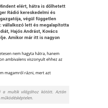
indent elért, hátra is dőlhetett
láger Rádió kereskedelmi és
gazgatója, végül független
vállalkozó lett és megalapította
diát, Hajós Andrást, Kovács
lje. Amikor már itt is nagyon
szetesen nem hagyta hátra, hanem
yon ambivalens viszonyult ehhez az
tam magamról rázni, mert azt
a multik világához kötött. Aztán
n működésképtelen.