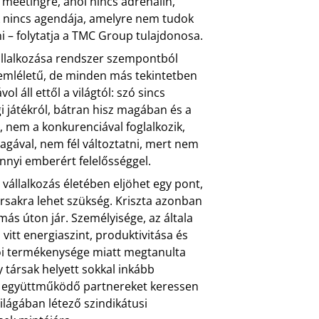
 meetingre, ahol nincs adrenalin,
 nincs agendája, amelyre nem tudok
ni – folytatja a TMC Group tulajdonosa.
állalkozása rendszer szempontból
emléletű, de minden más tekintetben
ol áll ettől a világtól: szó sincs
i játékról, bátran hisz magában és a
, nem a konkurenciával foglalkozik,
ával, nem fél változtatni, mert nem
annyi emberért felelősséggel.
 vállalkozás életében eljöhet egy pont,
rsakra lehet szükség. Kriszta azonban
más úton jár. Személyisége, az általa
 vitt energiaszint, produktivitása és
ói termékenysége miatt megtanulta
 társak helyett sokkal inkább
 együttműködő partnereket keressen
világában létező szindikátusi