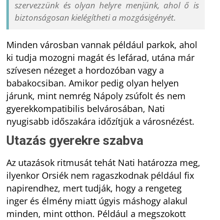
szervezzünk és olyan helyre menjünk, ahol ő is
biztonságosan kielégítheti a mozgásigényét.
Minden városban vannak például parkok, ahol
ki tudja mozogni magát és lefárad, utána már
szívesen nézeget a hordozóban vagy a
babakocsiban. Amikor pedig olyan helyen
járunk, mint nemrég Nápoly zsúfolt és nem
gyerekkompatibilis belvárosában, Nati
nyugisabb időszakára időzítjük a városnézést.
Utazás gyerekre szabva
Az utazások ritmusát tehát Nati határozza meg,
ilyenkor Orsiék nem ragaszkodnak például fix
napirendhez, mert tudják, hogy a rengeteg
inger és élmény miatt úgyis máshogy alakul
minden, mint otthon. Például a megszokott