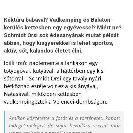
Kéktúra babával? Vadkemping és Balaton-
kerülés kettesben egy egyévessel? Miért ne?
Schmidt Orsi sok édesanyának mutat példát
abban, hogy kisgyerekkel is lehet sportos,
aktív, sőt, kalandos életet élni.
Idilli fotó: naplemente a lankákon egy
totyogóval, kutyával, a háttérben egy kis
sátorral – Schmidt Orsi egy tavaly nyári
hétköznap estéje volt ez a kislányával,
Natasával, miközben kettesben
vadkempingeztek a Velencei-dombságon.
Amikor közzétette a fotót és a történetét, kapott
hideget-meleget, de saját bevallása szerint már
leperegnek róla a negatív kommentek.