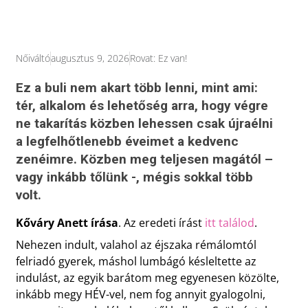
Nőiváltó
augusztus 9, 2026
Rovat:
Ez van!
Ez a buli nem akart több lenni, mint ami:
tér, alkalom és lehetőség arra, hogy végre
ne takarítás közben lehessen csak újraélni
a legfelhőtlenebb éveimet a kedvenc
zenéimre. Közben meg teljesen magától –
vagy inkább tőlünk -, mégis sokkal több
volt.
Kőváry Anett írása
. Az eredeti írást
itt találod
.
Nehezen indult, valahol az éjszaka rémálomtól
felriadó gyerek, máshol lumbágó késleltette az
indulást, az egyik barátom meg egyenesen közölte,
inkább megy HÉV-vel, nem fog annyit gyalogolni,