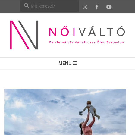
NŐI
MENÜ
VÁLTÓ