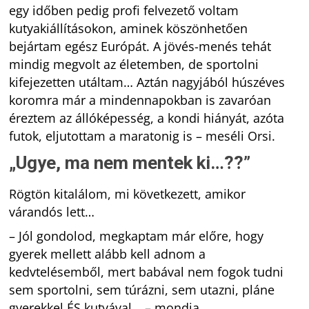
egy időben pedig profi felvezető voltam
kutyakiállításokon, aminek köszönhetően
bejártam egész Európát. A jövés-menés tehát
mindig megvolt az életemben, de sportolni
kifejezetten utáltam… Aztán nagyjából húszéves
koromra már a mindennapokban is zavaróan
éreztem az állóképesség, a kondi hiányát, azóta
futok, eljutottam a maratonig is – meséli Orsi.
„Ugye, ma nem mentek ki…??”
Rögtön kitalálom, mi következett, amikor
várandós lett…
– Jól gondolod, megkaptam már előre, hogy
gyerek mellett alább kell adnom a
kedvtelésemből, mert babával nem fogok tudni
sem sportolni, sem túrázni, sem utazni, pláne
gyerekkel ÉS kutyával… – mondja.