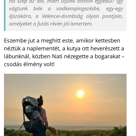
ha szép az idő, miért üljünk otthon egyedül? Így
vágtunk bele a vadkempingezésbe, egy-egy
éjszakára, a Velencei-dombság olyan pontjain,
amelyeket a futás révén jól ismertem.
Eszembe jut a meghitt este, amikor kettesben
néztük a naplementét, a kutya ott heverészett a
lábunknál, közben Nati nézegette a bogarakat –
csodás élmény volt!