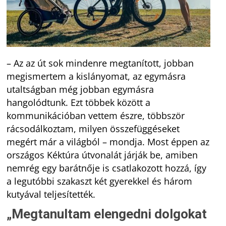
– Az az út sok mindenre megtanított, jobban
megismertem a kislányomat, az egymásra
utaltságban még jobban egymásra
hangolódtunk. Ezt többek között a
kommunikációban vettem észre, többször
rácsodálkoztam, milyen összefüggéseket
megért már a világból – mondja. Most éppen az
országos Kéktúra útvonalát járják be, amiben
nemrég egy barátnője is csatlakozott hozzá, így
a legutóbbi szakaszt két gyerekkel és három
kutyával teljesítették.
„Megtanultam elengedni dolgokat