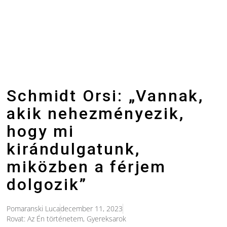
Schmidt Orsi: „Vannak,
akik nehezményezik,
hogy mi
kirándulgatunk,
miközben a férjem
dolgozik”
Pomaranski Luca
december 11, 2023
Rovat:
Az Én történetem
,
Gyereksarok