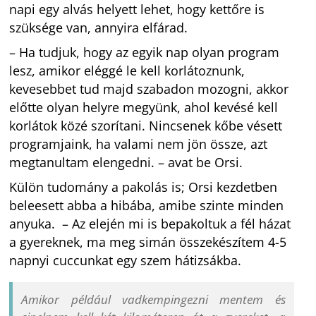
napi egy alvás helyett lehet, hogy kettőre is
szüksége van, annyira elfárad.
– Ha tudjuk, hogy az egyik nap olyan program
lesz, amikor eléggé le kell korlátoznunk,
kevesebbet tud majd szabadon mozogni, akkor
előtte olyan helyre megyünk, ahol kevésé kell
korlátok közé szorítani. Nincsenek kőbe vésett
programjaink, ha valami nem jön össze, azt
megtanultam elengedni. – avat be Orsi.
Külön tudomány a pakolás is; Orsi kezdetben
beleesett abba a hibába, amibe szinte minden
anyuka. – Az elején mi is bepakoltuk a fél házat
a gyereknek, ma meg simán összekészítem 4-5
napnyi cuccunkat egy szem hátizsákba.
Amikor például vadkempingezni mentem és