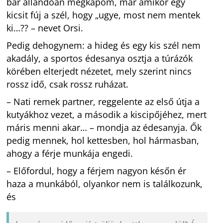
bár állandóan megkapom, már amikor egy
kicsit fúj a szél, hogy „ugye, most nem mentek
ki…?? – nevet Orsi.
Pedig dehogynem: a hideg és egy kis szél nem
akadály, a sportos édesanya osztja a túrázók
körében elterjedt nézetet, mely szerint nincs
rossz idő, csak rossz ruházat.
– Nati remek partner, reggelente az első útja a
kutyákhoz vezet, a második a kiscipőjéhez, mert
máris menni akar… – mondja az édesanyja. Ők
pedig mennek, hol kettesben, hol hármasban,
ahogy a férje munkája engedi.
– Előfordul, hogy a férjem nagyon későn ér
haza a munkából, olyankor nem is találkozunk,
és