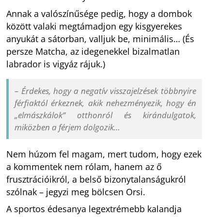
Annak a valószínűsége pedig, hogy a dombok
között valaki megtámadjon egy kisgyerekes
anyukát a sátorban, valljuk be, minimális… (És
persze Matcha, az idegenekkel bizalmatlan
labrador is vigyáz rájuk.)
– Érdekes, hogy a negatív visszajelzések többnyire
férfiaktól érkeznek, akik nehezményezik, hogy én
„elmászkálok” otthonról és kirándulgatok,
miközben a férjem dolgozik…
Nem húzom fel magam, mert tudom, hogy ezek
a kommentek nem rólam, hanem az ő
frusztrációikról, a belső bizonytalanságukról
szólnak – jegyzi meg bölcsen Orsi.
A sportos édesanya legextrémebb kalandja