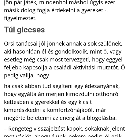
jön pár játék, mindenhol máshol úgyis ezer
másik dolog fogja érdekelni a gyereket -,
figyelmeztet.
Túl giccses
Orsi tanácsai jól jönnek annak a sok szülőnek,
aki hasonlóan él és gondolkodik, mint ő, vagy
esetleg még csak most tervezgeti, hogy eggyel
feljebb kapcsolja a családi aktivitási mutatót. Ő
pedig vallja, hogy
ha csak abban tud segíteni egy édesanyának,
hogy egyáltalán merjen kimozdulni otthonról
kettesben a gyerekkel és egy kicsit
kimerészkedni a komfortzónájából, már
megérte beletenni az energiát a blogolásba.
– Rengeteg visszajelzést kapok, sokaknak jelent
motivációt, ahogy élünk, nekem pedig jól esik,