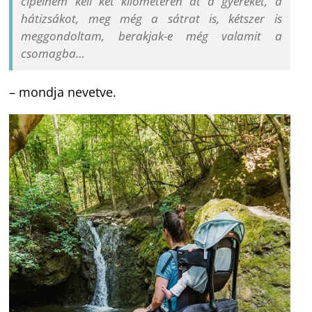
cipelnem kell két kilométeren át a gyereket, a
hátizsákot, meg még a sátrat is, kétszer is
meggondoltam, berakjak-e még valamit a
csomagba…
– mondja nevetve.