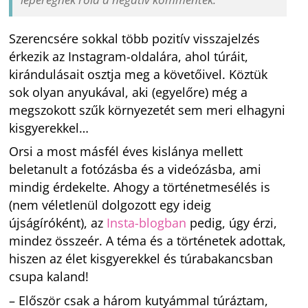
Szerencsére sokkal több pozitív visszajelzés
érkezik az Instagram-oldalára, ahol túráit,
kirándulásait osztja meg a követőivel. Köztük
sok olyan anyukával, aki (egyelőre) még a
megszokott szűk környezetét sem meri elhagyni
kisgyerekkel…
Orsi a most másfél éves kislánya mellett
beletanult a fotózásba és a videózásba, ami
mindig érdekelte. Ahogy a történetmesélés is
(nem véletlenül dolgozott egy ideig
újságíróként), az
Insta-blogban
pedig, úgy érzi,
mindez összeér. A téma és a történetek adottak,
hiszen az élet kisgyerekkel és túrabakancsban
csupa kaland!
– Először csak a három kutyámmal túráztam,