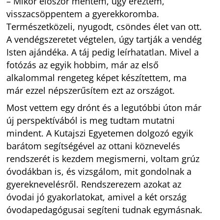
– Mikor először mentem, úgy éreztem,
visszacsöppentem a gyerekkoromba.
Természetközeli, nyugodt, csöndes élet van ott.
A vendégszeretet végtelen, úgy tartják a vendég
Isten ajándéka. A táj pedig leírhatatlan. Mivel a
fotózás az egyik hobbim, már az első
alkalommal rengeteg képet készítettem, ma
már ezzel népszerűsítem ezt az országot.
Most vettem egy drónt és a legutóbbi úton már
új perspektívából is meg tudtam mutatni
mindent. A Kutajszi Egyetemen dolgozó egyik
barátom segítségével az ottani köznevelés
rendszerét is kezdem megismerni, voltam grúz
óvodákban is, és vizsgálom, mit gondolnak a
gyereknevelésről. Rendszerezem azokat az
óvodai jó gyakorlatokat, amivel a két ország
óvodapedagógusai segíteni tudnak egymásnak.