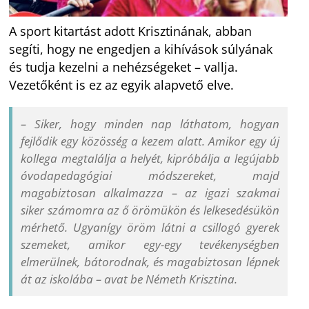
A sport kitartást adott Krisztinának, abban
segíti, hogy ne engedjen a kihívások súlyának
és tudja kezelni a nehézségeket – vallja.
Vezetőként is ez az egyik alapvető elve.
– Siker, hogy minden nap láthatom, hogyan
fejlődik egy közösség a kezem alatt. Amikor egy új
kollega megtalálja a helyét, kipróbálja a legújabb
óvodapedagógiai módszereket, majd
magabiztosan alkalmazza – az igazi szakmai
siker számomra az ő örömükön és lelkesedésükön
mérhető. Ugyanígy öröm látni a csillogó gyerek
szemeket, amikor egy-egy tevékenységben
elmerülnek, bátorodnak, és magabiztosan lépnek
át az iskolába – avat be Németh Krisztina.