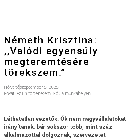
Németh Krisztina:
,,Valódi egyensúly
megteremtésére
törekszem.”
Nőiváltó
szeptember 5, 2025
Rovat:
Az Én történetem
,
Nők a munkahelyen
Láthatatlan vezetők. Ők nem nagyvállalatokat
irányítanak, bár sokszor több, mint száz
alkalmazottal dolgoznak, szervezetet