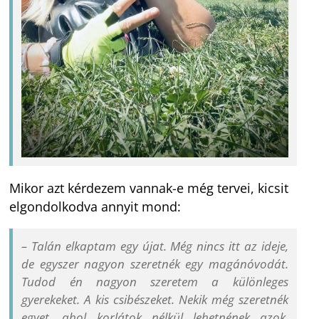
Mikor azt kérdezem vannak-e még tervei, kicsit
elgondolkodva annyit mond:
– Talán elkaptam egy újat. Még nincs itt az ideje,
de egyszer nagyon szeretnék egy magánóvodát.
Tudod én nagyon szeretem a különleges
gyerekeket. A kis csibészeket. Nekik még szeretnék
egyet, ahol korlátok nélkül lehetnének azok,