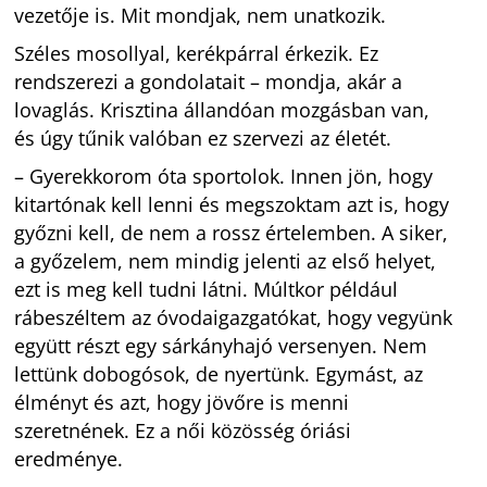
vezetője is. Mit mondjak, nem unatkozik.
Széles mosollyal, kerékpárral érkezik. Ez
rendszerezi a gondolatait – mondja, akár a
lovaglás. Krisztina állandóan mozgásban van,
és úgy tűnik valóban ez szervezi az életét.
– Gyerekkorom óta sportolok. Innen jön, hogy
kitartónak kell lenni és megszoktam azt is, hogy
győzni kell, de nem a rossz értelemben. A siker,
a győzelem, nem mindig jelenti az első helyet,
ezt is meg kell tudni látni. Múltkor például
rábeszéltem az óvodaigazgatókat, hogy vegyünk
együtt részt egy sárkányhajó versenyen. Nem
lettünk dobogósok, de nyertünk. Egymást, az
élményt és azt, hogy jövőre is menni
szeretnének. Ez a női közösség óriási
eredménye.