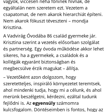
vagyok, viccesen néha főninek hívnak, de
egyáltalán nem szeretem ezt. Vezetem a
csapatomat, de nem akarok hierarchiát építeni.
Nem akarok fókuszt téveszteni – mondja
Krisztina.
A Vadvirág Óvodába 86 család gyermeke jár.
Krisztina szerint a vezetés elősorban szolgálat
és partnerség. Egy óvoda működése akkor lehet
sikeres, ha a gyermekek, a családok és a
kollégák egyaránt biztonságban és
megbecsülve érzik magukat – állítja.
– Vezetőként azon dolgozom, hogy
szeretetteljes, inspiráló környezetet teremtsek,
ahol mindenki tudja, hogy mi a célunk, és ahol
merünk beszélgetni, kérdezni, ezáltal tudunk
fejlődni is. Az
egyensúly
számomra
kulcsfogalom. Döntéseimben is fontos, hogy az