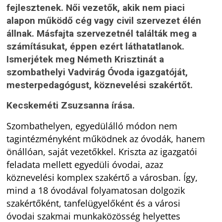
fejlesztenek. Női vezetők, akik nem piaci
alapon működő cég vagy civil szervezet élén
állnak. Másfajta szervezetnél találták meg a
számításukat, éppen ezért láthatatlanok.
Ismerjétek meg Németh Krisztinát a
szombathelyi Vadvirág Óvoda igazgatóját,
mesterpedagógust, köznevelési szakértőt.
Kecskeméti Zsuzsanna írása.
Szombathelyen, egyedülálló módon nem
tagintézményként működnek az óvodák, hanem
önállóan, saját vezetőkkel. Kriszta az igazgatói
feladata mellett egyedüli óvodai, azaz
köznevelési komplex szakértő a városban. Így,
mind a 18 óvodával folyamatosan dolgozik
szakértőként, tanfelügyelőként és a városi
óvodai szakmai munkaközösség helyettes