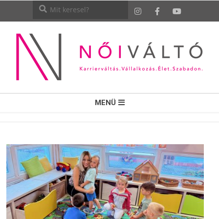
NŐI
MENÜ
VÁLTÓ