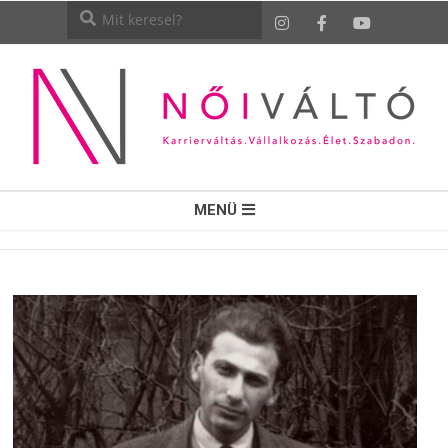
NŐI
MENÜ
VÁLTÓ