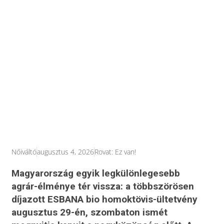
Nőiváltó
augusztus 4, 2026
Rovat:
Ez van!
Magyarország egyik legkülönlegesebb
agrár-élménye tér vissza: a többszörösen
díjazott ESBANA bio homoktövis-ültetvény
augusztus 29-én, szombaton ismét