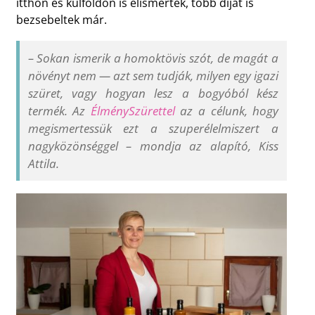
itthon és külföldön is elismerték, több díjat is
bezsebeltek már.
–
Sokan ismerik a homoktövis szót, de magát a
növényt nem — azt sem tudják, milyen egy igazi
szüret, vagy hogyan lesz a bogyóból kész
termék. Az
ÉlménySzürettel
az a célunk, hogy
megismertessük ezt a szuperélelmiszert a
nagyközönséggel
–
mondja az alapító, Kiss
Attila.