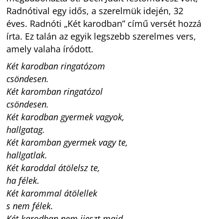
Radnótival egy idős, a szerelmük idején, 32
éves. Radnóti „Két karodban” című versét hozzá
írta. Ez talán az egyik legszebb szerelmes vers,
amely valaha íródott.
Két karodban ringatózom
csöndesen.
Két karomban ringatózol
csöndesen.
Két karodban gyermek vagyok,
hallgatag.
Két karomban gyermek vagy te,
hallgatlak.
Két karoddal átölelsz te,
ha félek.
Két karommal átölellek
s nem félek.
Két karodban nem ijeszt majd