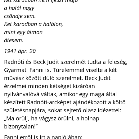
a halál nagy
csöndje sem.
Két karodban a halálon,
mint egy álmon
átesem.
1941 ápr. 20
Radnóti és Beck Judit szerelmét tudta a feleség,
Gyarmati Fanni is. Türelemmel viselte a két
művész között dúló szerelmet. Beck Judit
érzelmei minden kétséget kizáróan
nyilvánvalóvá váltak, amikor egy maga által
készített Radnóti-arcképet ajándékozott a költő
születésnapjára, sokat sejtető olasz idézettel:
„Ma örülj, ha vágysz örülni, a holnap
bizonytalan!”
Fanni erről is írt a naplójában: