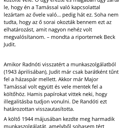
le, hogy én a Tamással való kapcsolattal
lezártam az ővele való… pedig hát ez. Soha nem
tudta, hogy az ő sorai okozták bennem ezt az
elhatározást, amit nagyon nehéz volt
megvalósítanom. – mondta a riporternek Beck
Judit.
Amikor Radnóti visszatért a munkaszolgálatból
(1943 áprilisában), Judit már csak barátként tűnt
fel a házaspár mellett. Akkor már Major
Tamással volt együtt és vele mentek fel a
költőhöz. Hamis papírokat vittek neki, hogy
illegalitásba tudjon vonulni. De Randóti ezt
határozottan visszautasította.
A költő 1944 májusában kezdte meg harmadik
munkaszolgálatát, amelyből sohasem tért