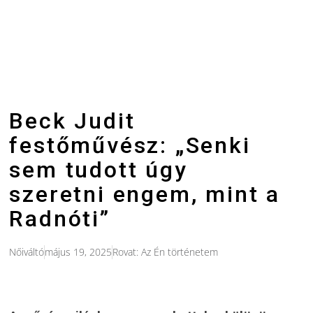
Beck Judit
festőművész: „Senki
sem tudott úgy
szeretni engem, mint a
Radnóti”
Nőiváltó
május 19, 2025
Rovat:
Az Én történetem