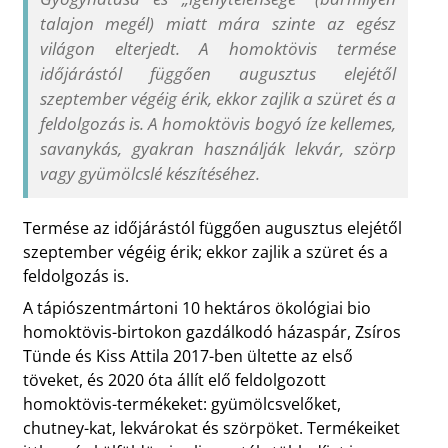
talajon megél) miatt mára szinte az egész
világon elterjedt. A homoktövis termése
időjárástól függően augusztus elejétől
szeptember végéig érik, ekkor zajlik a szüret és a
feldolgozás is. A homoktövis bogyó íze kellemes,
savanykás, gyakran használják lekvár, szörp
vagy gyümölcslé készítéséhez.
Termése az időjárástól függően augusztus elejétől
szeptember végéig érik; ekkor zajlik a szüret és a
feldolgozás is.
A tápiószentmártoni 10 hektáros ökológiai bio
homoktövis-birtokon gazdálkodó házaspár, Zsíros
Tünde és Kiss Attila 2017-ben ültette az első
töveket, és 2020 óta állít elő feldolgozott
homoktövis-termékeket: gyümölcsvelőket,
chutney-kat, lekvárokat és szörpöket. Termékeiket