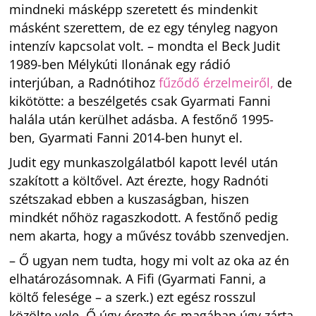
mindneki másképp szeretett és mindenkit
másként szerettem, de ez egy tényleg nagyon
intenzív kapcsolat volt. – mondta el Beck Judit
1989-ben Mélykúti Ilonának egy rádió
interjúban, a Radnótihoz
fűződő érzelmeiről,
de
kikötötte: a beszélgetés csak Gyarmati Fanni
halála után kerülhet adásba. A festőnő 1995-
ben, Gyarmati Fanni 2014-ben hunyt el.
Judit egy munkaszolgálatból kapott levél után
szakított a költővel. Azt érezte, hogy Radnóti
szétszakad ebben a kuszaságban, hiszen
mindkét nőhöz ragaszkodott. A festőnő pedig
nem akarta, hogy a művész tovább szenvedjen.
– Ő ugyan nem tudta, hogy mi volt az oka az én
elhatározásomnak. A Fifi (Gyarmati Fanni, a
költő felesége – a szerk.) ezt egész rosszul
közölte vele. Ő úgy érezte és magában úgy zárta