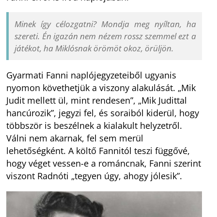
Minek így célozgatni? Mondja meg nyíltan, ha
szereti. Én igazán nem nézem rossz szemmel ezt a
játékot, ha Miklósnak öröm
öt okoz, örüljön.
Gyarmati Fanni naplójegyzeteiből ugyanis
nyomon követhetjük a viszony alakulását. „Mik
Judit mellett ül, mint rendesen”, „Mik Judittal
hancúrozik”, jegyzi fel, és soraiból kiderül, hogy
többször is beszélnek a kialakult helyzetről.
Válni nem akarnak, fel sem merül
lehetőségként. A költő Fannitól teszi függővé,
hogy véget vessen-e a románcnak, Fanni szerint
viszont Radnóti „tegyen úgy, ahogy jólesik”.