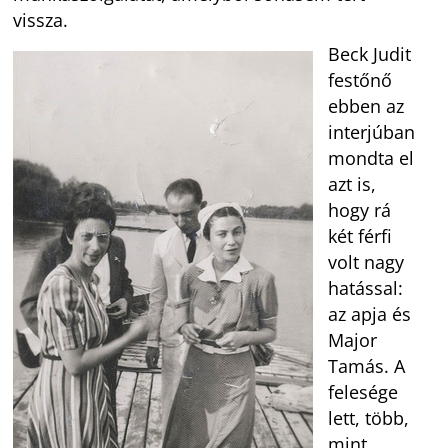
vissza.
Beck Judit
festőnő
ebben az
interjúban
mondta el
azt is,
hogy rá
két férfi
volt nagy
hatással:
az apja és
Major
Tamás. A
felesége
lett, több,
mint