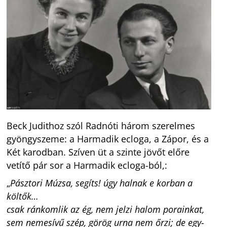
Beck Judithoz szól Radnóti három szerelmes
gyöngyszeme: a Harmadik ecloga, a Zápor, és a
Két karodban. Szíven üt a szinte jövőt előre
vetítő pár sor a Harmadik ecloga-ból,:
„
Pásztori Múzsa, segíts! úgy halnak e korban a
költők…
csak ránkomlik az ég, nem jelzi halom porainkat,
sem nemesívű szép, görög urna nem őrzi; de egy-