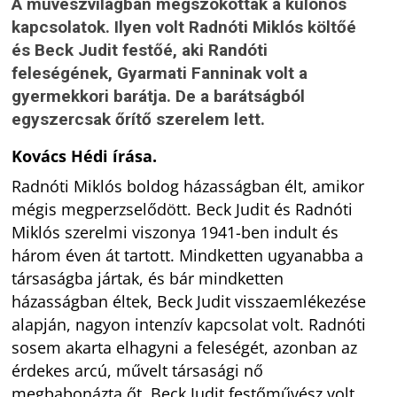
A művészvilágban megszokottak a különös
kapcsolatok. Ilyen volt Radnóti Miklós költőé
és Beck Judit festőé, aki Randóti
feleségének, Gyarmati Fanninak volt a
gyermekkori barátja. De a barátságból
egyszercsak őrítő szerelem lett.
Kovács Hédi írása.
Radnóti Miklós boldog házasságban élt, amikor
mégis megperzselődött. Beck Judit és Radnóti
Miklós szerelmi viszonya 1941-ben indult és
három éven át tartott. Mindketten ugyanabba a
társaságba jártak, és bár mindketten
házasságban éltek, Beck Judit visszaemlékezése
alapján, nagyon intenzív kapcsolat volt. Radnóti
sosem akarta elhagyni a feleségét, azonban az
érdekes arcú, művelt társasági nő
megbabonázta őt. Beck Judit festőművész volt,