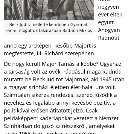
negyven
évet éltek
együtt.
Beck Judit, mellette kendőben Gyarmati
Ahogyan
Fanni, mögöttük takarásban Radnóti Miklós
Radnótit
anno egy arcképen, később Majort is
megfestette, III. Richárd szerepében.
De hogy került Major Tamás a képbe? Ugyanaz
a társaság volt az övék, ráadásul maga Radnóti
mutatta be Beck Juditot Majornak, aki 1945 után
a magyar színházi életben élet-halál ura volt.
Számtalan sikeres rendezés, szerep fűződik a
nevéhez és legalább annyi kevésbé pozitív, a
politikával erősen átitatott jelző. Csak
példaképpen: káderlapokat vezetett a Nemzeti
Színházban dolgozó színészekről, amelyeket
aztán 1956-ban, amikor igazgatóként