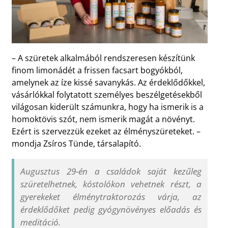
– A szüretek alkalmából rendszeresen készítünk
finom limonádét a frissen facsart bogyókból,
amelynek az íze kissé savanykás. Az érdeklődőkkel,
vásárlókkal folytatott személyes beszélgetésekből
világosan kiderült számunkra, hogy ha ismerik is a
homoktövis szót, nem ismerik magát a növényt.
Ezért is szervezzük ezeket az élményszüreteket. –
mondja Zsíros Tünde, társalapító.
Augusztus 29-én a családok saját kezűleg
szüretelhetnek, kóstolókon vehetnek részt, a
gyerekeket élménytraktorozás várja, az
érdeklődőket pedig gyógynövényes előadás és
meditáció.