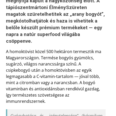
megnyitja kapuit a nagyközönség előtt. A
tápiószentmártoni ÉlménySzüreten
magatok szüretelhetitek az „arany bogyót”,
megkóstolhatjátok és haza is vihetitek a
belőle készült prémium termékeket — egy
napra a natúr superfood világába
csöppenve.
A homoktövist közel 500 hektáron termesztik ma
Magyarországon. Termése bogyós gyümölcs,
sugárzó, világos narancssárga színű. A
csipkebogyó után a homoktövisben az egyik
legmagasabb a C-vitamin-tartalom — jóval több,
mint a citromban vagy a narancsban. A bogyó
vitaminban és antioxidánsban rendkívül gazdag,
így természetes szövetségese az
immunrendszernek.
Gyógyhatása és „igénytelensége” (bármilyen