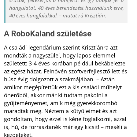
srácok, feltekerjük a hangerőt és így dobjuk fel a
hangulatot. 40 éves berendezést használunk erre,
40 éves hangfalakkal. – mutat rá Krisztián.
A RoboKaland születése
A családi legendárium szerint Krisztiánra azt
mondták a nagyszülei, hogy lapos elemmel
született: 3-4 éves korában például bekábelezte
az egész házat. Felnővén szoftverfejlesztő lett és
húsz évig dolgozott a szakmájában. – Aztán
amikor megépítettük ezt a kis családi műhelyt
önerőből, akkor már ki tudtam pakolni a
gyűjteményemet, amik még gyerekkoromból
maradtak meg. Néztem a kütyüjeimet és azt
gondoltam, hogy ezzel is kéne foglalkozni, azzal
is, hú, de forrasztanék már egy kicsit! – meséli a
kezdeteket.