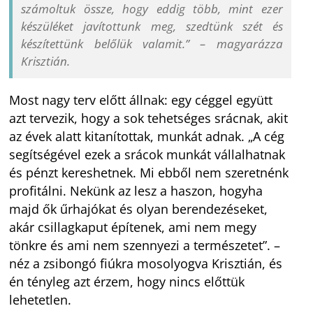
számoltuk össze, hogy eddig több, mint ezer
készüléket javítottunk meg, szedtünk szét és
készítettünk belőlük valamit.” – magyarázza
Krisztián.
Most nagy terv előtt állnak: egy céggel együtt
azt tervezik, hogy a sok tehetséges srácnak, akit
az évek alatt kitanítottak, munkát adnak. „A cég
segítségével ezek a srácok munkát vállalhatnak
és pénzt kereshetnek. Mi ebből nem szeretnénk
profitálni. Nekünk az lesz a haszon, hogyha
majd ők űrhajókat és olyan berendezéseket,
akár csillagkaput építenek, ami nem megy
tönkre és ami nem szennyezi a természetet”. –
néz a zsibongó fiúkra mosolyogva Krisztián, és
én tényleg azt érzem, hogy nincs előttük
lehetetlen.