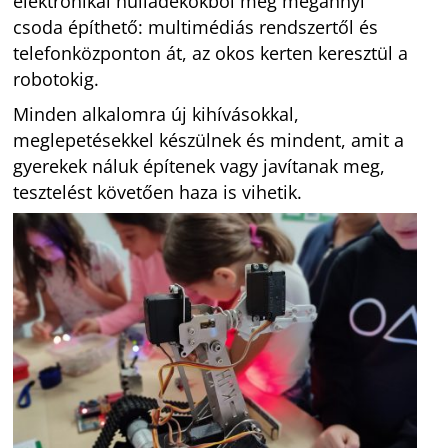
elektronikai hulladékokból még megannyi
csoda építhető: multimédiás rendszertől és
telefonközponton át, az okos kerten keresztül a
robotokig.
Minden alkalomra új kihívásokkal,
meglepetésekkel készülnek és mindent, amit a
gyerekek náluk építenek vagy javítanak meg,
tesztelést követően haza is vihetik.