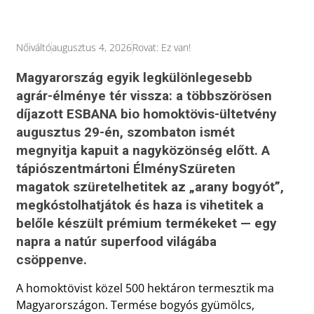
Nőiváltó
augusztus 4, 2026
Rovat:
Ez van!
Magyarország egyik legkülönlegesebb
agrár-élménye tér vissza: a többszörösen
díjazott ESBANA bio homoktövis-ültetvény
augusztus 29-én, szombaton ismét
megnyitja kapuit a nagyközönség előtt. A
tápiószentmártoni ÉlménySzüreten
magatok szüretelhetitek az „arany bogyót”,
megkóstolhatjátok és haza is vihetitek a
belőle készült prémium termékeket — egy
napra a natúr superfood világába
csöppenve.
A homoktövist közel 500 hektáron termesztik ma
Magyarországon. Termése bogyós gyümölcs,