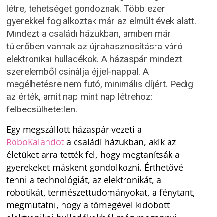
létre, tehetséget gondoznak. Több ezer
gyerekkel foglalkoztak már az elmúlt évek alatt.
Mindezt a családi házukban, amiben már
túlerőben vannak az újrahasznosításra váró
elektronikai hulladékok. A házaspár mindezt
szerelemből csinálja éjjel-nappal. A
megélhetésre nem futó, minimális díjért. Pedig
az érték, amit nap mint nap létrehoz:
felbecsülhetetlen.
Egy megszállott házaspár vezeti a
RoboKalandot
a családi házukban, akik az
életüket arra tették fel, hogy megtanítsák a
gyerekeket másként gondolkozni. Érthetővé
tenni a technológiát, az elektronikát, a
robotikát, természettudományokat, a fénytant,
megmutatni, hogy a tömegével kidobott