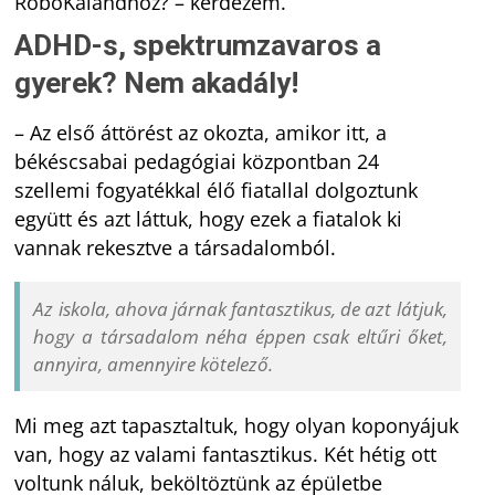
RoboKalandhoz? – kérdezem.
ADHD-s, spektrumzavaros a
gyerek? Nem akadály!
–
Az első áttörést az okozta, amikor itt, a
békéscsabai pedagógiai központban 24
szellemi fogyatékkal élő fiatallal dolgoztunk
együtt és azt láttuk, hogy ezek a fiatalok ki
vannak rekesztve a társadalomból.
Az iskola, ahova járnak fantasztikus, de azt látjuk,
hogy a társadalom néha éppen csak eltűri őket,
annyira, amennyire kötelező.
Mi meg azt tapasztaltuk, hogy olyan koponyájuk
van, hogy az valami fantasztikus. Két hétig ott
voltunk náluk, beköltöztünk az épületbe