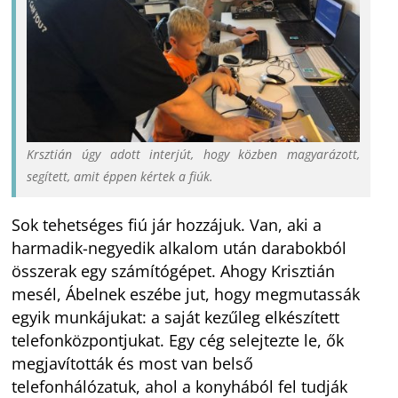
Krsztián úgy adott interjút, hogy közben magyarázott,
segített, amit éppen kértek a fiúk.
Sok tehetséges fiú jár hozzájuk. Van, aki a
harmadik-negyedik alkalom után darabokból
összerak egy számítógépet. Ahogy Krisztián
mesél, Ábelnek eszébe jut, hogy megmutassák
egyik munkájukat: a saját kezűleg elkészített
telefonközpontjukat. Egy cég selejtezte le, ők
megjavították és most van belső
telefonhálózatuk, ahol a konyhából fel tudják