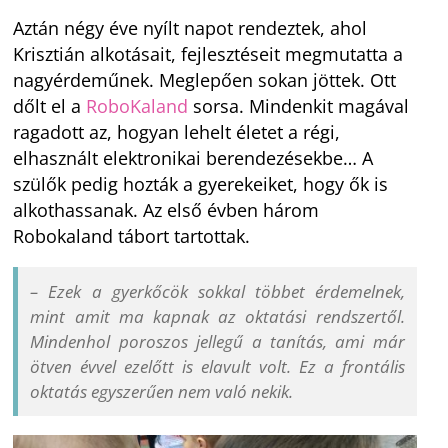
Aztán négy éve nyílt napot rendeztek, ahol
Krisztián alkotásait, fejlesztéseit megmutatta a
nagyérdeműnek. Meglepően sokan jöttek. Ott
dőlt el a
RoboKaland
sorsa.
Mindenkit magával
ragadott az, hogyan lehelt életet a régi,
elhasznált elektronikai berendezésekbe… A
szülők pedig hozták a gyerekeiket, hogy ők is
alkothassanak. Az első évben három
Robokaland tábort tartottak.
– Ezek a gyerkőcök sokkal többet érdemelnek,
mint amit ma kapnak az oktatási rendszertől.
Mindenhol poroszos jellegű a tanítás, ami már
ötven évvel ezelőtt is elavult volt. Ez a frontális
oktatás egyszerűen nem való nekik.