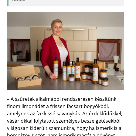
– A szüretek alkalmából rendszeresen készítünk
finom limonádét a frissen facsart bogyókból,
amelynek az íze kissé savanykás. Az érdeklődőkkel,
vásárlókkal folytatott személyes beszélgetésekből
világosan kiderült számunkra, hogy ha ismerik is a
homoktövis szót, nem ismerik magát a növényt.