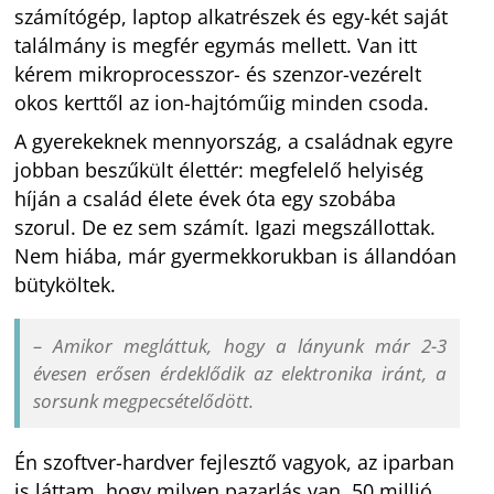
számítógép, laptop alkatrészek és egy-két saját
találmány is megfér egymás mellett. Van itt
kérem mikroprocesszor- és szenzor-vezérelt
okos kerttől az ion-hajtóműig minden csoda.
A gyerekeknek mennyország, a családnak egyre
jobban beszűkült élettér: megfelelő helyiség
híján a család élete évek óta egy szobába
szorul. De ez sem számít. Igazi megszállottak.
Nem hiába, már gyermekkorukban is állandóan
bütyköltek.
– Amikor megláttuk, hogy a lányunk már 2-3
évesen erősen érdeklődik az elektronika iránt, a
sorsunk megpecsételődött.
Én szoftver-hardver fejlesztő vagyok, az iparban
is láttam, hogy milyen pazarlás van. 50 millió