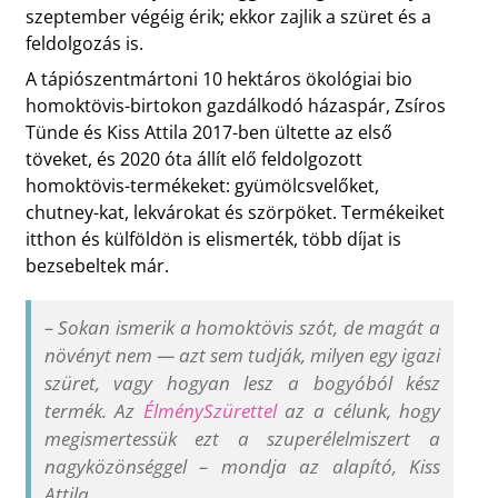
szeptember végéig érik; ekkor zajlik a szüret és a
feldolgozás is.
A tápiószentmártoni 10 hektáros ökológiai bio
homoktövis-birtokon gazdálkodó házaspár, Zsíros
Tünde és Kiss Attila 2017-ben ültette az első
töveket, és 2020 óta állít elő feldolgozott
homoktövis-termékeket: gyümölcsvelőket,
chutney-kat, lekvárokat és szörpöket. Termékeiket
itthon és külföldön is elismerték, több díjat is
bezsebeltek már.
–
Sokan ismerik a homoktövis szót, de magát a
növényt nem — azt sem tudják, milyen egy igazi
szüret, vagy hogyan lesz a bogyóból kész
termék. Az
ÉlménySzürettel
az a célunk, hogy
megismertessük ezt a szuperélelmiszert a
nagyközönséggel
–
mondja az alapító, Kiss
Attila.