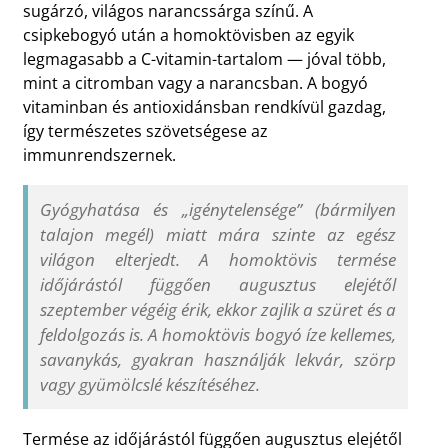
sugárzó, világos narancssárga színű. A
csipkebogyó után a homoktövisben az egyik
legmagasabb a C-vitamin-tartalom — jóval több,
mint a citromban vagy a narancsban. A bogyó
vitaminban és antioxidánsban rendkívül gazdag,
így természetes szövetségese az
immunrendszernek.
Gyógyhatása és „igénytelensége” (bármilyen
talajon megél) miatt mára szinte az egész
világon elterjedt. A homoktövis termése
időjárástól függően augusztus elejétől
szeptember végéig érik, ekkor zajlik a szüret és a
feldolgozás is. A homoktövis bogyó íze kellemes,
savanykás, gyakran használják lekvár, szörp
vagy gyümölcslé készítéséhez.
Termése az időjárástól függően augusztus elejétől