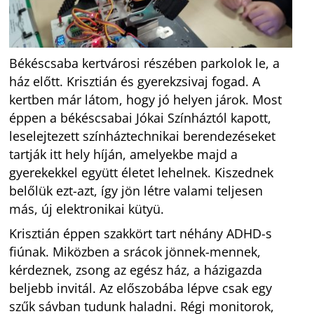
Békéscsaba kertvárosi részében parkolok le, a
ház előtt. Krisztián és gyerekzsivaj fogad. A
kertben már látom, hogy jó helyen járok. Most
éppen a békéscsabai Jókai Színháztól kapott,
leselejtezett színháztechnikai berendezéseket
tartják itt hely híján, amelyekbe majd a
gyerekekkel együtt életet lehelnek. Kiszednek
belőlük ezt-azt, így jön létre valami teljesen
más, új elektronikai kütyü.
Krisztián éppen szakkört tart néhány ADHD-s
fiúnak. Miközben a srácok jönnek-mennek,
kérdeznek, zsong az egész ház, a házigazda
beljebb invitál. Az előszobába lépve csak egy
szűk sávban tudunk haladni. Régi monitorok,