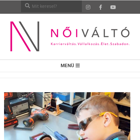
NŐI
MENÜ
VÁLTÓ