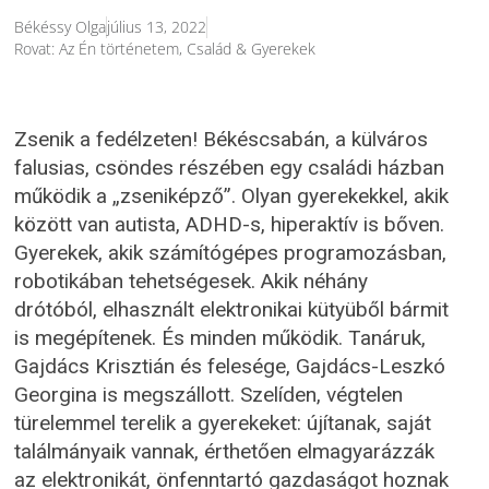
Békéssy Olga
július 13, 2022
Rovat:
Az Én történetem
,
Család & Gyerekek
Zsenik a fedélzeten! Békéscsabán, a külváros
falusias, csöndes részében egy családi házban
működik a „zseniképző”. Olyan gyerekekkel, akik
között van autista, ADHD-s, hiperaktív is bőven.
Gyerekek, akik számítógépes programozásban,
robotikában tehetségesek. Akik néhány
drótóból, elhasznált elektronikai kütyüből bármit
is megépítenek. És minden működik. Tanáruk,
Gajdács Krisztián és felesége, Gajdács-Leszkó
Georgina is megszállott. Szelíden, végtelen
türelemmel terelik a gyerekeket: újítanak, saját
találmányaik vannak, érthetően elmagyarázzák
az elektronikát, önfenntartó gazdaságot hoznak