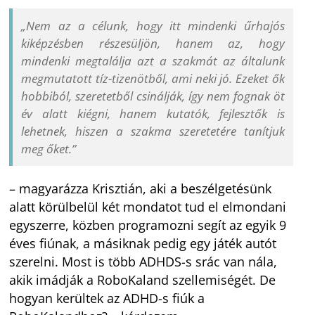
„
Nem az a célunk, hogy itt mindenki űrhajós
kiképzésben részesüljön, hanem az, hogy
mindenki megtalálja azt a szakmát az általunk
megmutatott tíz-tizenötből, ami neki jó. Ezeket ők
hobbiból, szeretetből csinálják, így nem fognak öt
év alatt kiégni, hanem kutatók, fejlesztők is
lehetnek, hiszen a szakma szeretetére tanítjuk
meg őket.”
– magyarázza Krisztián, aki a beszélgetésünk
alatt körülbelül két mondatot tud el elmondani
egyszerre, közben programozni segít az egyik 9
éves fiúnak, a másiknak pedig egy játék autót
szerelni. Most is több ADHDS-s srác van nála,
akik imádják a RoboKaland szellemiségét. De
hogyan kerültek az ADHD-s fiúk a