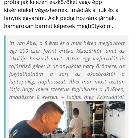
próbálják ki ezen eszközöket vagy épp
kísérleteket végezhetnek. Imádják a fiúk és a
lányok egyaránt. Akik pedig hozzánk járnak,
hamarosan bármit képesek megbütykölni.
Itt van Ábel, ő 8 éves és a múlt héten megjavított
egy 200 ezer forint értékű kézszárítót, amit az
iskolája használ most. Aztán egy vízforralót és
tojásfőző gépet is az anyukája nagy örömére, de
folytathatnám a sort az okosóráktól a
laptopokig, naphosszat. Ábel már most tisztán
látja hogy mivel szeretne foglalkozni a jövőben,
mindössze 8 évesen. – tudjuk meg Krisztiántól.