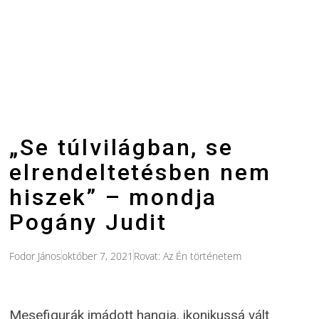
„Se túlvilágban, se
elrendeltetésben nem
hiszek” – mondja
Pogány Judit
Fodor János
október 7, 2021
Rovat:
Az Én történetem
Mesefigurák imádott hangja, ikonikussá vált