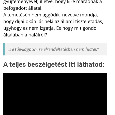
gyűjteményével; illetve, hogy kire maradnak a
befogadott állatai.
A temetésén nem aggódik, nevetve mondja,
hogy díjai okán jár neki az állami tiszteletadás,
úgyhogy ez nem izgatja. És hogy mit gondol
általában a halálról?
„Se túlvilágban, se elrendeltetésben nem hiszek”
A teljes beszélgetést itt láthatod: