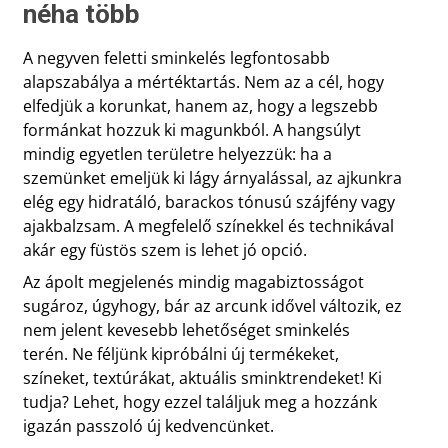
néha több
A negyven feletti sminkelés legfontosabb
alapszabálya a mértéktartás. Nem az a cél, hogy
elfedjük a korunkat, hanem az, hogy a legszebb
formánkat hozzuk ki magunkból. A hangsúlyt
mindig egyetlen területre helyezzük: ha a
szemünket emeljük ki lágy árnyalással, az ajkunkra
elég egy hidratáló, barackos tónusú szájfény vagy
ajakbalzsam. A megfelelő színekkel és technikával
akár egy füstös szem is lehet jó opció.
Az ápolt megjelenés mindig magabiztosságot
sugároz, úgyhogy, bár az arcunk idővel változik, ez
nem jelent kevesebb lehetőséget sminkelés
terén. Ne féljünk kipróbálni új termékeket,
színeket, textúrákat, aktuális sminktrendeket! Ki
tudja? Lehet, hogy ezzel találjuk meg a hozzánk
igazán passzoló új kedvencünket.