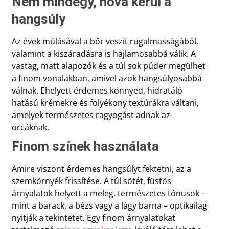
Nem mindegy, hova kerül a
hangsúly
Az évek múlásával a bőr veszít rugalmasságából,
valamint a kiszáradásra is hajlamosabbá válik. A
vastag, matt alapozók és a túl sok púder megülhet
a finom vonalakban, amivel azok hangsúlyosabbá
válnak. Ehelyett érdemes könnyed, hidratáló
hatású krémekre és folyékony textúrákra váltani,
amelyek természetes ragyogást adnak az
orcáknak.
Finom színek használata
Amire viszont érdemes hangsúlyt fektetni, az a
szemkörnyék frissítése. A túl sötét, füstös
árnyalatok helyett a meleg, természetes tónusok –
mint a barack, a bézs vagy a lágy barna – optikailag
nyitják a tekintetet. Egy finom árnyalatokat