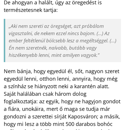
De ahogyan a halált, úgy az öregedést is
természetesnek tartja:
„Aki nem szereti az öregséget, azt próbálom
vigasztalni, de nekem ezzel nincs bajom. (…) Az
ember feltétlenül bölcsebb lesz a megéltséggel. (…)
Én nem szeretnék, naívabb, butább vagy
hiszékenyebb lenni, mint amilyen vagyok.”
Nem bánja, hogy egyedül él, sőt, nagyon szeret
egyedül lenni, otthon lenni, annyira, hogy még
a színház se hiányzott neki a karantén alatt.
Saját halálában csak három dolog
foglalkoztatja: az egyik, hogy ne hagyjon gondot
a fiára, unokáira, mert ő maga se tudja már
gondozni a szerettei sírját Kaposváron; a másik,
hogy mi lesz a több mint 500 darabos bohóc