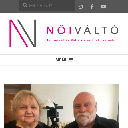
NŐI
MENÜ
VÁLTÓ