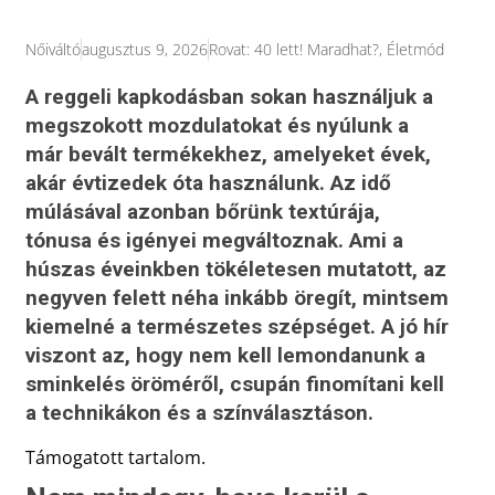
Nőiváltó
augusztus 9, 2026
Rovat:
40 lett! Maradhat?
,
Életmód
A reggeli kapkodásban sokan használjuk a
megszokott mozdulatokat és nyúlunk a
már bevált termékekhez, amelyeket évek,
akár évtizedek óta használunk. Az idő
múlásával azonban bőrünk textúrája,
tónusa és igényei megváltoznak. Ami a
húszas éveinkben tökéletesen mutatott, az
negyven felett néha inkább öregít, mintsem
kiemelné a természetes szépséget. A jó hír
viszont az, hogy nem kell lemondanunk a
sminkelés öröméről, csupán finomítani kell
a technikákon és a színválasztáson.
Támogatott tartalom.