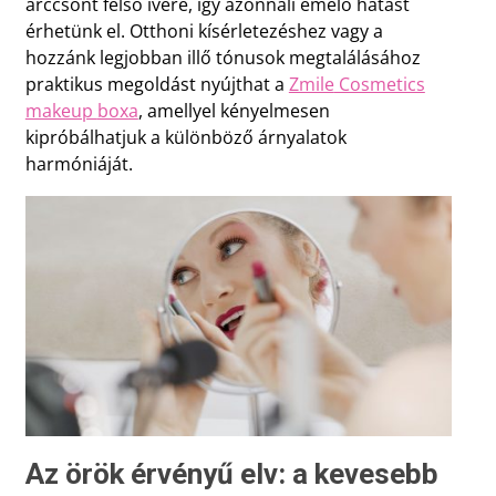
arccsont felső ívére, így azonnali emelő hatást
érhetünk el. Otthoni kísérletezéshez vagy a
hozzánk legjobban illő tónusok megtalálásához
praktikus megoldást nyújthat a
Zmile
Cosmetics
makeup
boxa
, amellyel kényelmesen
kipróbálhatjuk a különböző árnyalatok
harmóniáját.
Az örök érvényű elv: a kevesebb