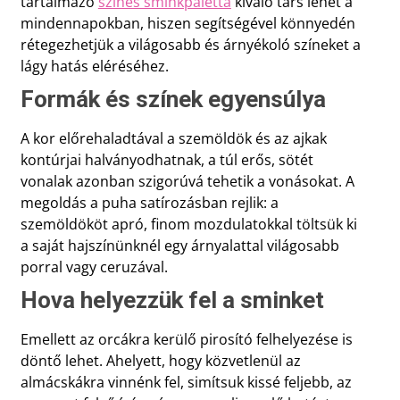
tartalmazó
színes sminkpaletta
kiváló társ lehet a
mindennapokban, hiszen segítségével könnyedén
rétegezhetjük a világosabb és árnyékoló színeket a
lágy hatás eléréséhez.
Formák és színek egyensúlya
A kor előrehaladtával a szemöldök és az ajkak
kontúrjai halványodhatnak, a túl erős, sötét
vonalak azonban szigorúvá tehetik a vonásokat. A
megoldás a puha satírozásban rejlik: a
szemöldököt apró, finom mozdulatokkal töltsük ki
a saját hajszínünknél egy árnyalattal világosabb
porral vagy ceruzával.
Hova helyezzük fel a sminket
Emellett az orcákra kerülő pirosító felhelyezése is
döntő lehet. Ahelyett, hogy közvetlenül az
almácskákra vinnénk fel, simítsuk kissé feljebb, az