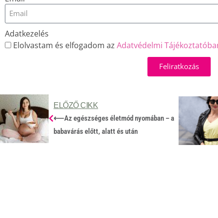
Adatkezelés
Elolvastam és elfogadom az
Adatvédelmi Tájékoztatóba
Feliratkozás
ELŐZŐ CIKK
⟵
Az egészséges életmód nyomában – a
babavárás előtt, alatt és után