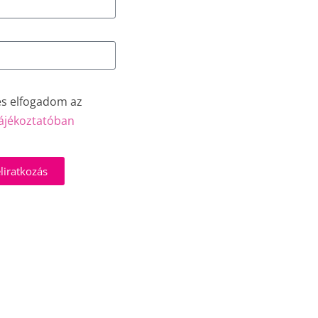
és elfogadom az
ájékoztatóban
liratkozás