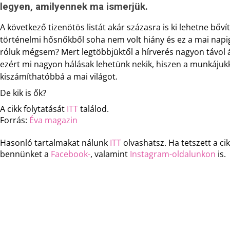
legyen, amilyennek ma ismerjük.
A következő tizenötös listát akár százasra is ki lehetne bőví
történelmi hősnőkből soha nem volt hiány és ez a mai napi
róluk mégsem? Mert legtöbbjüktől a hírverés nagyon távol ál
ezért mi nagyon hálásak lehetünk nekik, hiszen a munkájukk
kiszámíthatóbbá a mai világot.
De kik is ők?
A cikk folytatását
ITT
találod.
Forrás:
Éva magazin
Hasonló tartalmakat nálunk
ITT
olvashatsz. Ha tetszett a c
bennünket a
Facebook-
, valamint
Instagram-oldalunkon
is.