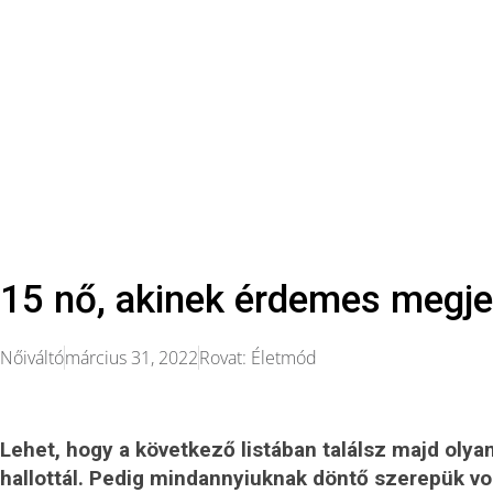
15 nő, akinek érdemes megje
Nőiváltó
március 31, 2022
Rovat:
Életmód
Lehet, hogy a következő listában találsz majd olya
hallottál. Pedig mindannyiuknak döntő szerepük vol