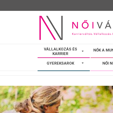
NŐI
VÁLLALKOZÁS ÉS
NŐK A MU
KARRIER
VÁLTÓ
GYEREKSAROK
NŐI 