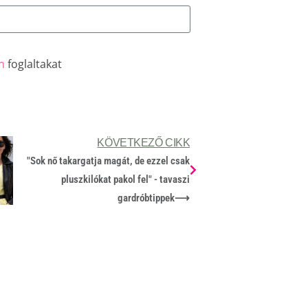
n
foglaltakat
KÖVETKEZŐ CIKK
"Sok nő takargatja magát, de ezzel csak
pluszkilókat pakol fel" - tavaszi
gardróbtippek
⟶