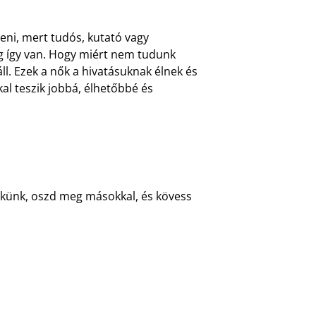
teni, mert tudós, kutató vagy
g így van. Hogy miért nem tudunk
l. Ezek a nők a hivatásuknak élnek és
al teszik jobbá, élhetőbbé és
ikkünk, oszd meg másokkal, és kövess