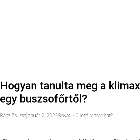
Hogyan tanulta meg a klimax
egy buszsofőrtől?
Rácz Zsuzsa
január 2, 2022
Rovat:
40 lett! Maradhat?