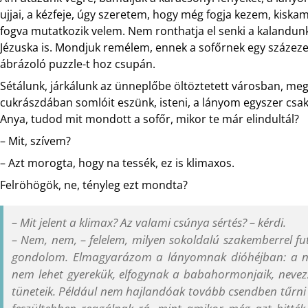
ujjai, a kézfeje, úgy szeretem, hogy még fogja kezem, kiskam
fogva mutatkozik velem. Nem ronthatja el senki a kalandun
Jézuska is. Mondjuk remélem, ennek a sofőrnek egy százeze
ábrázoló puzzle-t hoz csupán.
Sétálunk, járkálunk az ünneplőbe öltöztetett városban, meg
cukrászdában somlóit eszünk, isteni, a lányom egyszer csak
Anya, tudod mit mondott a sofőr, mikor te már elindultál?
– Mit, szívem?
– Azt morogta, hogy na tessék, ez is klimaxos.
Felröhögök, ne, tényleg ezt mondta?
– Mit jelent a klimax? Az valami csúnya sértés? – kérdi.
– Nem, nem, – felelem, milyen sokoldalú szakemberrel fut
gondolom. Elmagyarázom a lányomnak dióhéjban: a 
nem lehet gyerekük, elfogynak a babahormonjaik, nevez
tüneteik. Például nem hajlandóak tovább csendben tűrni a