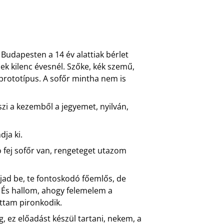
Budapesten a 14 év alattiak bérlet
ek kilenc évesnél. Szőke, kék szemű,
prototípus. A sofőr mintha nem is
veszi a kezemből a jegyemet, nyilván,
dja ki.
 fej sofőr van, rengeteget utazom
pjad be, te fontoskodó főemlős, de
 És hallom, ahogy felemelem a
ttam pironkodik.
, ez előadást készül tartani, nekem, a