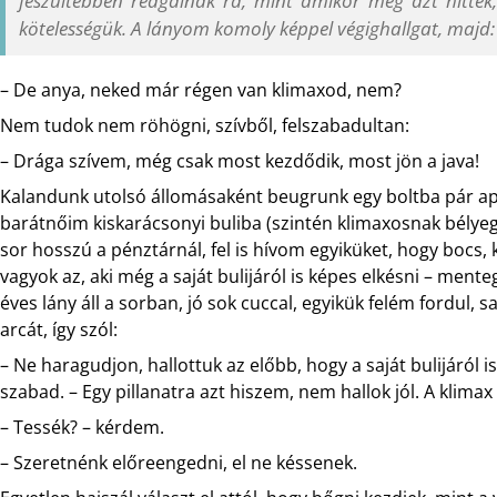
feszültebben reagálnak rá, mint amikor még azt hitté
kötelességük. A lányom komoly képpel végighallgat, majd:
– De anya, neked már régen van klimaxod, nem?
Nem tudok nem röhögni, szívből, felszabadultan:
– Drága szívem, még csak most kezdődik, most jön a java!
Kalandunk utolsó állomásaként beugrunk egy boltba pár ap
barátnőim kiskarácsonyi buliba (szintén klimaxosnak bélye
sor hosszú a pénztárnál, fel is hívom egyiküket, hogy bocs, 
vagyok az, aki még a saját bulijáról is képes elkésni – men
éves lány áll a sorban, jó sok cuccal, egyikük felém fordul,
arcát, így szól:
– Ne haragudjon, hallottuk az előbb, hogy a saját bulijáról i
szabad. – Egy pillanatra azt hiszem, nem hallok jól. A klimax
– Tessék? – kérdem.
– Szeretnénk előreengedni, el ne késsenek.