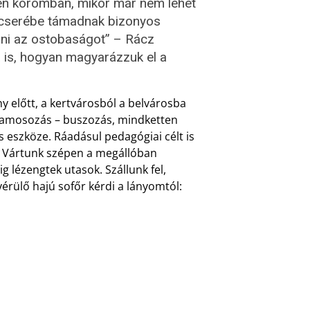
én koromban, mikor már nem lehet
, cserébe támadnak bizonyos
rni az ostobaságot” – Rácz
 is, hogyan magyarázzuk el a
 előtt, a kertvárosból a belvárosba
illamosozás – buszozás, mindketten
 eszköze. Ráadásul pedagógiai célt is
t. Vártunk szépen a megállóban
g lézengtek utasok. Szállunk fel,
érülő hajú sofőr kérdi a lányomtól: