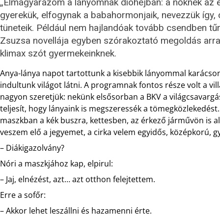
„Elmagyarázom a lányomnak dióhéjban: a nőknek az 
gyerekük, elfogynak a babahormonjaik, nevezzük így
tüneteik. Például nem hajlandóak tovább csendben tű
Zsuzsa novellája egyben szórakoztató megoldás arra
klimax szót gyermekeinknek.
Anya-lánya napot tartottunk a kisebbik lányommal karácsony
indultunk világot látni. A programnak fontos része volt a v
nagyon szeretjük: nekünk elsősorban a BKV a világcsavargás
teljesít, hogy lányaink is megszeressék a tömegközlekedés
maszkban a kék buszra, kettesben, az érkező járművön is ali
veszem elő a jegyemet, a cirka velem egyidős, középkorú, gy
– Diákigazolvány?
Nóri a maszkjához kap, elpirul:
– Jaj, elnézést, azt… azt otthon felejtettem.
Erre a sofőr:
– Akkor lehet leszállni és hazamenni érte.