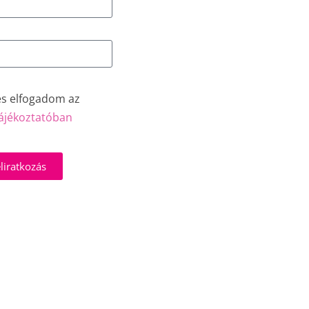
és elfogadom az
ájékoztatóban
liratkozás