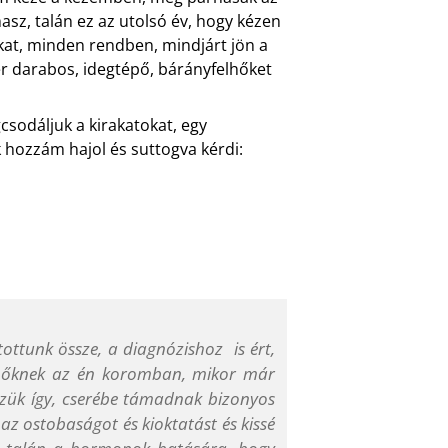
asz, talán ez az utolsó év, hogy kézen
kat, minden rendben, mindjárt jön a
r darabos, idegtépő, bárányfelhőket
csodáljuk a kirakatokat, egy
 hozzám hajol és suttogva kérdi:
ottunk össze, a diagnózishoz is ért,
nőknek az én koromban, mikor már
zük így, cserébe támadnak bizonyos
z ostobaságot és kioktatást és kissé