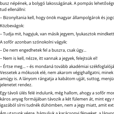
busz népének, a bolygó lakosságának. A pompás lehetőségn
tud ellenállni:
– Bizonyítania kell, hogy önök magyar állampolgárok és jog
Közbevágok:
– Tudja mit, hagyjuk, van másik jegyem, lyukasztok mindket
A sofőr azonban szónokolni vágyik:
– De nem engedhetek fel a buszra, csak úgy…
– Nem is kell, nézze, itt vannak a jegyek, felejtsük el!
– Értse meg… – és mondaná tovább akadémiai székfoglalójá
Vessetek a mókusok elé, nem akarom végighallgatni, minek 
amúgy is. A lányom rángatja a kabátom ujját, suttog, menjünk
jelenetet rendez.
Egy távoli ülés felé indulunk, még hallom, ahogy a sofőr mo
káros anyag formájában távozik a két fülemen át, mint egy r
igazából sírni tudnék dühömben, nem a jegy miatt, amit extr
Ám utazunk végre, bámuljuk a karácsonyi fényeket, a lány