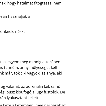
ek, hogy hatalmát fitogtassa, nem
osan használják a
tőnknek, nézze!
t, a jegyem még mindig a kezében.
is tenném, annyi hülyeséget kell
 már, tök ciki vagyok, az anya, aki
rog valamit, az adrenalin kék színű
égi busz kipufogója, úgy füstölök. De
án lyukasztani kellett.
om keze a kezemben, még párnásak az