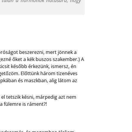
k, talán a hormonok hatására, hogy
róságot beszerezni, mert jönnek a
gezné őket a kék buszos szakember.) A
kicsit később érkezünk, ismersz, én
tegetőzöm. Előttünk három tizenéves
 sapkában és maszkban, alig látom az
s el tetszik késni, márpedig azt nem
 a fülemre is ráment?!