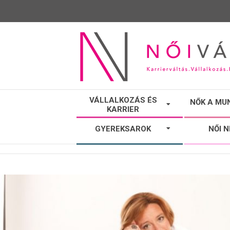
NŐI
VÁLLALKOZÁS ÉS
NŐK A MU
KARRIER
VÁLTÓ
GYEREKSAROK
NŐI 