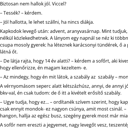
Biztosan nem hallok jól. Viccel?
– Tessék? – kérdem.
– Jól hallotta, le lehet szállni, ha nincs diákja.
Kapkodok levegő után: advent, aranyvasárnap. Mint tudjuk, 
nélkül közlekedhetnek. A lányom egy napnál se néz ki többn
csupa mosoly gyerek: ha léteznek karácsonyi tündérek, ő a 
látná őt.
– De látja rajta, hogy 14 év alatti? – kérdem a sofőrt, aki ki
hogy ellenőrizze, én magam kezeltem- e.
– Az mindegy, hogy én mit látok, a szabály az szabály – mon
A vérnyomásom seperc alatt kétszázhúsz, annyi, de annyi jó
bkv-val, én csak tudom: de ő itt a kivételt erősítő szabály.
– Ugye tudja, hogy ez… – ordítanék szívem szerint, hogy ka
csak ennyit mondok- ez nagyon csúnya, amit most csinál. –
hangon, hallja az egész busz, szegény gyerek most már mia
A sofőr nem ereszti a jegyemet, nagy levegőt vesz, teszentég