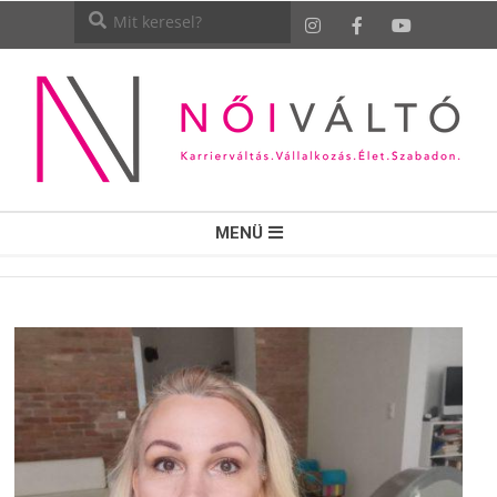
NŐI
MENÜ
VÁLTÓ