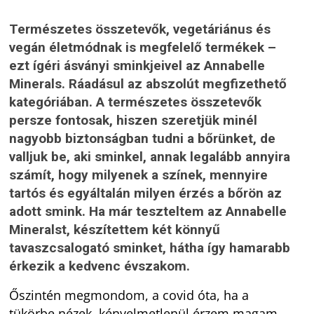
Természetes összetevők, vegetáriánus és
vegán életmódnak is megfelelő termékek –
ezt ígéri ásványi sminkjeivel az Annabelle
Minerals. Ráadásul az abszolút megfizethető
kategóriában. A természetes összetevők
persze fontosak, hiszen szeretjük minél
nagyobb biztonságban tudni a bőrünket, de
valljuk be, aki sminkel, annak legalább annyira
számít, hogy milyenek a színek, mennyire
tartós és egyáltalán milyen érzés a bőrön az
adott smink. Ha már teszteltem az Annabelle
Mineralst, készítettem két könnyű
tavaszcsalogató sminket, hátha így hamarabb
érkezik a kedvenc évszakom.
Őszintén megmondom, a covid óta, ha a
tükörbe nézek, kényelmetlenül érzem magam.