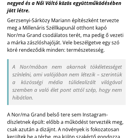
negyed és a Női Váltó közös együttműködésében
jött létre.
Gerzsenyi-Sárközy Mariann építészként tervezte
meg a Millenáris Széllkapunál otthont kapó
Nor/ma Grand csodálatos terét, ma pedig ő vezeti
a márka zászlóshajóját. Vele beszélgetve egy szó
köré rendeződik minden: természetesség.
A Nor/mában nem akarnak tökéletességet
színlelni, ami valójában nem létezik – szerintük
a közösségi média túlidealizált világával
szemben a való élet pont attól szép, hogy nem
hibátlan.
A Nor/ma Grand belső tere sem Instagram-
díszletnek épült: előbb a működést tervezték meg,
csak azután a dizájnt. A növények is fokozatosan
kerültek be a térbe, ma külön szakértő gondozza