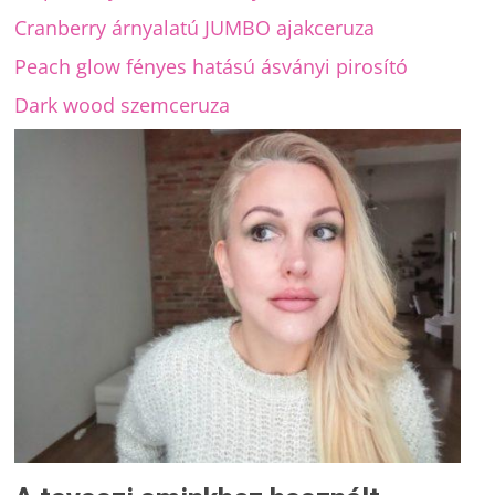
Cranberry árnyalatú JUMBO ajakceruza
Peach glow fényes hatású ásványi pirosító
Dark wood szemceruza