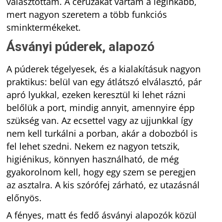
választottam. A ceruzákat vártam a leginkább,
mert nagyon szeretem a több funkciós
sminktermékeket.
Ásványi púderek, alapozó
A púderek tégelyesek, és a kialakításuk nagyon
praktikus: belül van egy átlátszó elválasztó, pár
apró lyukkal, ezeken keresztül ki lehet rázni
belőlük a port, mindig annyit, amennyire épp
szükség van. Az ecsettel vagy az ujjunkkal így
nem kell turkálni a porban, akár a dobozból is
fel lehet szedni. Nekem ez nagyon tetszik,
higiénikus, könnyen használható, de még
gyakorolnom kell, hogy egy szem se peregjen
az asztalra. A kis szórófej zárható, ez utazásnál
előnyös.
A fényes, matt és fedő ásványi alapozók közül