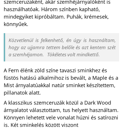
szemceruzaként, akár szemhéjárnyalóként is
használhatóak. Három színben kapható,
mindegyiket kipróbáltam. Puhák, krémesek,
könnyűek.
Közvetlenül is felkenhető, én úgy is használtam,
hogy az ujjamra tettem belőle és azt kentem szét
a szemhéjamon. Tökéletes volt mindkettő.
A Fern élénk zöld színe tavaszi sminkhez és
füstös hatású alkalmihoz is bevált, a Maple és a
Mist árnyalatúakkal natúr sminket készítettem,
pillanatok alatt.
A klasszikus szemceruzák közül a Dark Wood
árnyalatot választottam, tus helyett használtam.
Könnyen lehetett vele vonalat húzni és satírozni
is. Két sminkelés között viszont