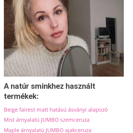
A natúr sminkhez használt
termékek:
Beige fairest matt hatású ásványi alapozó
Mist árnyalatú JUMBO szemceruza
Maple árnyalatú JUMBO ajakceruza