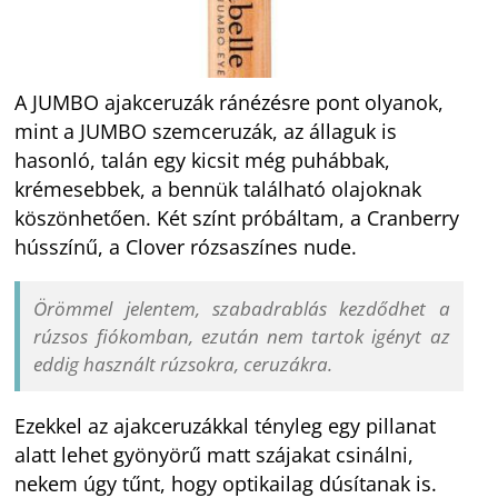
A JUMBO ajakceruzák ránézésre pont olyanok,
mint a JUMBO szemceruzák, az állaguk is
hasonló, talán egy kicsit még puhábbak,
krémesebbek, a bennük található olajoknak
köszönhetően. Két színt próbáltam, a Cranberry
hússzínű, a Clover rózsaszínes nude.
Örömmel jelentem, szabadrablás kezdődhet a
rúzsos fiókomban, ezután nem tartok igényt az
eddig használt rúzsokra, ceruzákra.
Ezekkel az ajakceruzákkal tényleg egy pillanat
alatt lehet gyönyörű matt szájakat csinálni,
nekem úgy tűnt, hogy optikailag dúsítanak is.