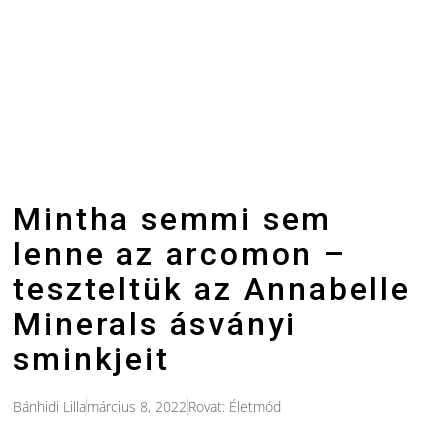
Mintha semmi sem
lenne az arcomon –
teszteltük az Annabelle
Minerals ásványi
sminkjeit
Bánhidi Lilla
március 8, 2022
Rovat:
Életmód