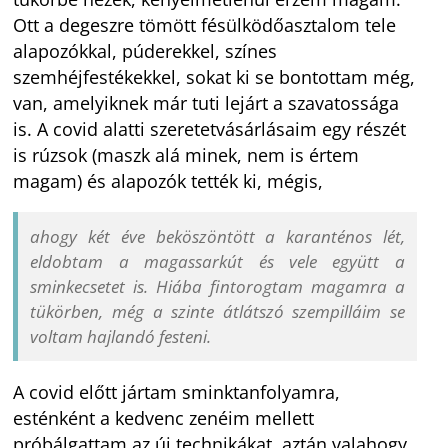
Ott a degeszre tömött fésülködőasztalom tele
alapozókkal, púderekkel, színes
szemhéjfestékekkel, sokat ki se bontottam még,
van, amelyiknek már tuti lejárt a szavatossága
is. A covid alatti szeretetvásárlásaim egy részét
is rúzsok (maszk alá minek, nem is értem
magam) és alapozók tették ki, mégis,
ahogy két éve beköszöntött a karanténos lét,
eldobtam a magassarkút és vele együtt a
sminkecsetet is. Hiába fintorogtam magamra a
tükörben, még a szinte átlátszó szempilláim se
voltam hajlandó festeni.
A covid előtt jártam sminktanfolyamra,
esténként a kedvenc zenéim mellett
próbálgattam az új technikákat, aztán valahogy