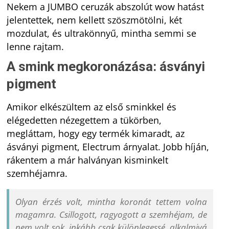
Nekem a JUMBO ceruzák abszolút wow hatást
jelentettek, nem kellett szöszmötölni, két
mozdulat, és ultrakönnyű, mintha semmi se
lenne rajtam.
A smink megkoronázása: ásványi
pigment
Amikor elkészültem az első sminkkel és
elégedetten nézegettem a tükörben,
megláttam, hogy egy termék kimaradt, az
ásványi pigment, Electrum árnyalat. Jobb híján,
rákentem a már halványan kisminkelt
szemhéjamra.
Olyan érzés volt, mintha koronát tettem volna
magamra. Csillogott, ragyogott a szemhéjam, de
nem volt sok, inkább csak különlegessé, alkalmivá