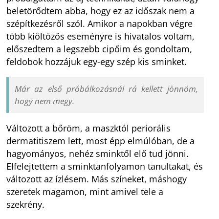
beletörődtem abba, hogy ez az időszak nem a
szépítkezésről szól. Amikor a napokban végre
több kiöltözős eseményre is hivatalos voltam,
előszedtem a legszebb cipőim és gondoltam,
feldobok hozzájuk egy-egy szép kis sminket.
Már az első próbálkozásnál rá kellett jönnöm,
hogy nem megy.
Változott a bőröm, a maszktól periorális
dermatitiszem lett, most épp elmúlóban, de a
hagyományos, nehéz sminktől elő tud jönni.
Elfelejtettem a sminktanfolyamon tanultakat, és
változott az ízlésem. Más színeket, máshogy
szeretek magamon, mint amivel tele a
szekrény.