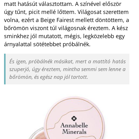
matt hatásút választottam. A színével először
úgy tűnt, picit mellé lőttem. Világosat szerettem
volna, ezért a Beige Fairest mellett döntöttem, a
bőrömön viszont túl világosnak éreztem. A kész
sminkhez jól mutatott, mégis, legközelebb egy
árnyalattal sötétebbet próbálnék.
És igen, próbálnék másikat, mert a mattító hatás
szuperjó, úgy éreztem, mintha semmi sem lenne a
bőrömön, és egész nap jól tartott.