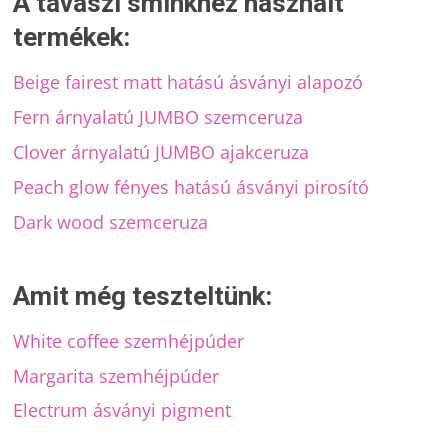
A tavaszi sminkhez használt
termékek:
Beige fairest matt hatású ásványi alapozó
Fern árnyalatú JUMBO szemceruza
Clover árnyalatú JUMBO ajakceruza
Peach glow fényes hatású ásványi pirosító
Dark wood szemceruza
Amit még teszteltünk:
White coffee szemhéjpúder
Margarita szemhéjpúder
Electrum ásványi pigment