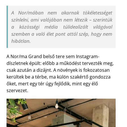
A Nor/mában nem akarnak tökéletességet
színlelni, ami valójában nem létezik – szerintük
a közösségi média túlidealizált világával
szemben a való élet pont attól szép, hogy nem
hibátlan.
A Nor/ma Grand belső tere sem Instagram-
díszletnek épült: előbb a működést tervezték meg,
csak azután a dizájnt. A növények is fokozatosan
kerültek be a térbe, ma külön szakértő gondozza
őket, mert egy tér úgy fejlődik, mint egy élő
szervezet.