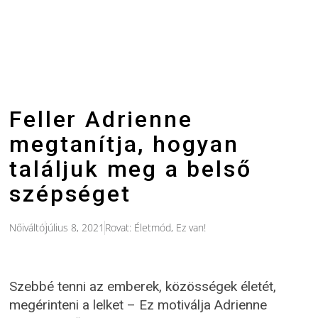
Feller Adrienne
megtanítja, hogyan
találjuk meg a belső
szépséget
Nőiváltó
július 8, 2021
Rovat:
Életmód
,
Ez van!
Szebbé tenni az emberek, közösségek életét,
megérinteni a lelket – Ez motiválja
Adrienne