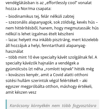
vendéglátásban is az „effortlessly cool” vonalat
hozza a Nor/ma csapata:
– biodinamikus tej, felár nélküli zabtej
– szezonális alapanyagok, sok zöldség, kevés hús –
nem hittérítésből, hanem, hogy megmutassák: hús
nélkül is lehet izgalmas ételt készíteni
– lazac helyett ma inkább pisztráng, mert közelebb
áll hozzájuk a helyi, fenntartható alapanyag-
használat
– több mint 10 éve specialty kávét szolgálnak fel. A
specialty kávézók hajnalán a vendégek a
gyümölcsös ízt néha „romlott tejnek” hitték még
– kovászos kenyér, amit a Covid alatti otthoni
sütési hullám szerintük végül felértékelt – aki
egyszer megpróbálta otthon, máshogy értékeli,
amit készen vesz
Karácsony környékén nem több fogyasztásra