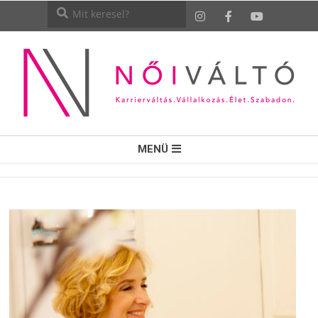
NŐI
MENÜ
VÁLTÓ