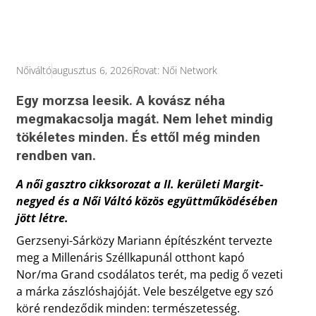
Nőiváltó
augusztus 6, 2026
Rovat:
Női Network
Egy morzsa leesik. A kovász néha
megmakacsolja magát. Nem lehet mindig
tökéletes minden. És ettől még minden
rendben van.
A női gasztro cikksorozat a II. kerületi Margit-
negyed és a Női Váltó közös együttműködésében
jött létre.
Gerzsenyi-Sárközy Mariann építészként tervezte
meg a Millenáris Széllkapunál otthont kapó
Nor/ma Grand csodálatos terét, ma pedig ő vezeti
a márka zászlóshajóját. Vele beszélgetve egy szó
köré rendeződik minden: természetesség.