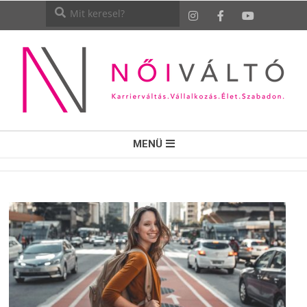
NŐI
MENÜ
VÁLTÓ