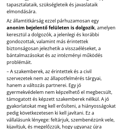
tapasztalataik, szükségleteik és javaslataik
elmondására.
Az államtitkárság ezzel párhuzamosan egy
anonim bejelentő felületen is dolgozik
, amelyen
keresztül a dolgozók, a jelenlegi és korábbi
gondozottak, valamint más érintettek
biztonságosan jelezhetik a visszaéléseket, a
bántalmazásokat és az intézményi működés
problémáit.
– A szakemberek, az érintettek és a civil
szervezetek nem az állapotfelmérés tárgyai,
hanem a változás partnerei. Egy jó
gyermekvédelem nem képzelhető el megbecsült,
támogatott és képzett szakemberek nélkül. A jó
gyakorlatokat meg kell erősíteni, a hiányosságokat
pedig következetesen ki kell javítani. Ez a
vállalásunk lényege: feltárjuk, szembenézünk vele,
kijavítjuk, és megelőzzük, hogy ugyanaz újra