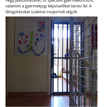
négy javítóintézetet, öt speciális gyermekotthont,
valamint a gyermekjogi képviselőket keresi fel. A
látogatásokat szakmai csoportok végzik.