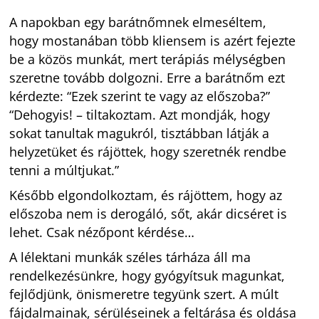
A napokban egy barátnőmnek elmeséltem,
hogy mostanában több kliensem is azért fejezte
be a közös munkát, mert terápiás mélységben
szeretne tovább dolgozni. Erre a barátnőm ezt
kérdezte: “Ezek szerint te vagy az előszoba?”
“Dehogyis! – tiltakoztam. Azt mondják, hogy
sokat tanultak magukról, tisztábban látják a
helyzetüket és rájöttek, hogy szeretnék rendbe
tenni a múltjukat.”
Később elgondolkoztam, és rájöttem, hogy az
előszoba nem is derogáló, sőt, akár dicséret is
lehet. Csak nézőpont kérdése…
A lélektani munkák széles tárháza áll ma
rendelkezésünkre, hogy gyógyítsuk magunkat,
fejlődjünk, önismeretre tegyünk szert. A múlt
fájdalmainak, sérüléseinek a feltárása és oldása