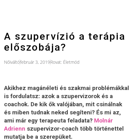
A szupervízió a terápia
előszobája?
Nőiváltó
február 3, 2019
Rovat:
Életmód
Akikhez magánéleti és szakmai problémákkal
is fordulatsz: azok a szupervizorok és a
coachok. De kik ők valójában, mit csinálnak
és miben tudnak neked segíteni? És mi az,
ami már egy terapeuta feladata?
Molnár
Adrienn
szupervizor-coach több történettel
mutatja be a szerepüket.