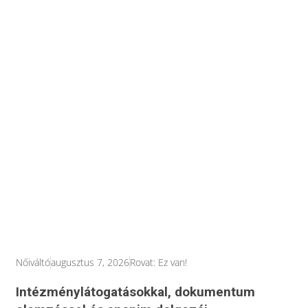
Nőiváltó
augusztus 7, 2026
Rovat:
Ez van!
Intézménylátogatásokkal, dokumentum