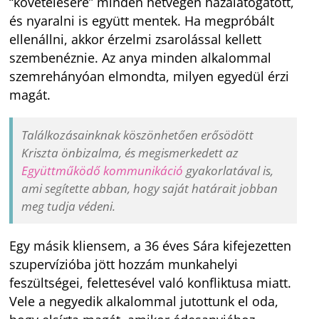
“követelésére” minden hétvégén hazalátogatott,
és nyaralni is együtt mentek. Ha megpróbált
ellenállni, akkor érzelmi zsarolással kellett
szembenéznie. Az anya minden alkalommal
szemrehányóan elmondta, milyen egyedül érzi
magát.
Találkozásainknak köszönhetően erősödött
Kriszta önbizalma, és megismerkedett az
Együttműködő kommunikáció
gyakorlatával is,
ami segítette abban, hogy saját határait jobban
meg tudja védeni.
Egy másik kliensem, a 36 éves Sára kifejezetten
szupervízióba jött hozzám munkahelyi
feszültségei, felettesével való konfliktusa miatt.
Vele a negyedik alkalommal jutottunk el oda,