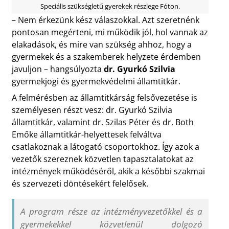
Speciális szükségletű gyerekek részlege Fóton.
– Nem érkezünk kész válaszokkal. Azt szeretnénk
pontosan megérteni, mi működik jól, hol vannak az
elakadások, és mire van szükség ahhoz, hogy a
gyermekek és a szakemberek helyzete érdemben
javuljon – hangsúlyozta
dr. Gyurkó Szilvia
gyermekjogi és gyermekvédelmi államtitkár.
A felmérésben az államtitkárság felsővezetése is
személyesen részt vesz: dr. Gyurkó Szilvia
államtitkár, valamint dr. Szilas Péter és dr. Both
Emőke államtitkár-helyettesek felváltva
csatlakoznak a látogató csoportokhoz. Így azok a
vezetők szereznek közvetlen tapasztalatokat az
intézmények működéséről, akik a későbbi szakmai
és szervezeti döntésekért felelősek.
A program része az intézményvezetőkkel és a
gyermekekkel közvetlenül dolgozó