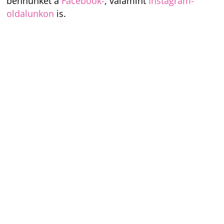
bennünket a
Facebook-
, valamint
Instagram-
oldalunkon
is.