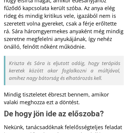
hogy elsírta magát, amikor édesanyjához
fűződő kapcsolata került szóba. Az anya elég
rideg és mindig kritikus vele, igazából nem is
szeretett volna gyereket, csak a férje erőltette
rá. Sára háromgyermekes anyaként még mindig
szeretne megfelelni anyukájának, így nehéz
önálló, felnőtt nőként működnie.
Kriszta és Sára is eljutott odáig, hogy terápiás
keretek között akar foglalkozni a múltjával,
amihez nagy bátorság és elhatározás kell.
Mindig tiszteletet ébreszt bennem, amikor
valaki meghozza ezt a döntést.
De hogy jön ide az előszoba?
Nekünk, tanácsadóknak felelősségteljes feladat