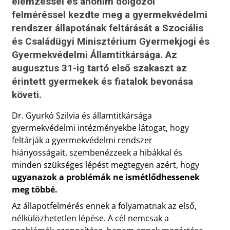
elemzéssel és anonim dolgozói
felméréssel kezdte meg a gyermekvédelmi
rendszer állapotának feltárását a Szociális
és Családügyi Minisztérium Gyermekjogi és
Gyermekvédelmi Államtitkársága. Az
augusztus 31-ig tartó első szakaszt az
érintett gyermekek és fiatalok bevonása
követi.
Dr. Gyurkó Szilvia és államtitkársága
gyermekvédelmi intézményekbe látogat, hogy
feltárják a gyermekvédelmi rendszer
hiányosságait, szembenézzeek a hibákkal és
minden szükséges lépést megtegyen azért, hogy
ugyanazok a problémák ne ismétlődhessenek
meg többé.
Az állapotfelmérés ennek a folyamatnak az első,
nélkülözhetetlen lépése. A cél nemcsak a