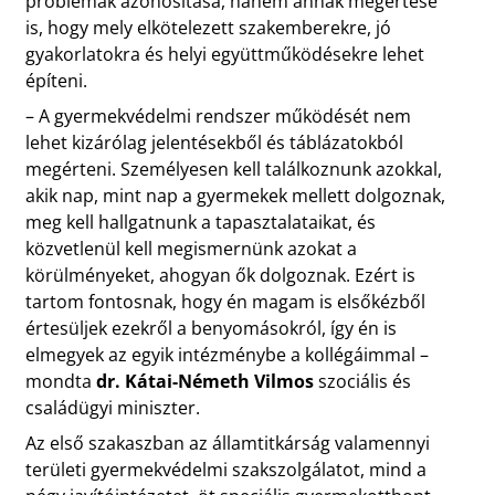
problémák azonosítása, hanem annak megértése
is, hogy mely elkötelezett szakemberekre, jó
gyakorlatokra és helyi együttműködésekre lehet
építeni.
– A gyermekvédelmi rendszer működését nem
lehet kizárólag jelentésekből és táblázatokból
megérteni. Személyesen kell találkoznunk azokkal,
akik nap, mint nap a gyermekek mellett dolgoznak,
meg kell hallgatnunk a tapasztalataikat, és
közvetlenül kell megismernünk azokat a
körülményeket, ahogyan ők dolgoznak. Ezért is
tartom fontosnak, hogy én magam is elsőkézből
értesüljek ezekről a benyomásokról, így én is
elmegyek az egyik intézménybe a kollégáimmal –
mondta
dr. Kátai-Németh Vilmos
szociális és
családügyi miniszter.
Az első szakaszban az államtitkárság valamennyi
területi gyermekvédelmi szakszolgálatot, mind a