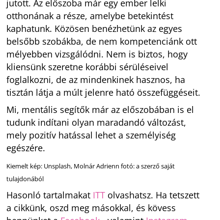
jutott. Az előszoba már egy ember lelki
otthonának a része, amelybe betekintést
kaphatunk. Közösen benézhetünk az egyes
belsőbb szobákba, de nem kompetenciánk ott
mélyebben vizsgálódni. Nem is biztos, hogy
kliensünk szeretne korábbi sérüléseivel
foglalkozni, de az mindenkinek hasznos, ha
tisztán látja a múlt jelenre ható összefüggéseit.
Mi, mentális segítők már az előszobában is el
tudunk indítani olyan maradandó változást,
mely pozitív hatással lehet a személyiség
egészére.
Kiemelt kép: Unsplash, Molnár Adrienn fotó: a szerző saját
tulajdonából
Hasonló tartalmakat
ITT
olvashatsz. Ha tetszett
a cikkünk, oszd meg másokkal, és kövess