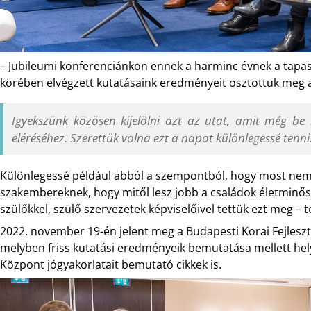
– Jubileumi konferenciánkon ennek a harminc évnek a tapas
körében elvégzett kutatásaink eredményeit osztottuk meg a
Igyekszünk közösen kijelölni azt az utat, amit még be 
eléréséhez. Szerettük volna ezt a napot különlegessé tenni
Különlegessé például abból a szempontból, hogy most ne
szakembereknek, hogy mitől lesz jobb a családok életmin
szülőkkel, szülő szervezetek képviselőivel tettük ezt meg – 
2022. november 19-én jelent meg a Budapesti Korai Fejlesz
melyben friss kutatási eredményeik bemutatása mellett hely
Központ jógyakorlatait bemutató cikkek is.