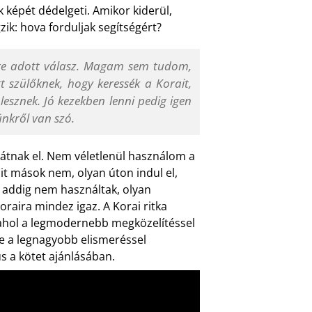
képét dédelgeti. Amikor kiderül,
gzik: hova forduljak segítségért?
sre adott válasz. Magam sem tudom,
t szülőknek, hogy keressék a Korait,
lesznek. Jó kezekben lenni pedig igen
nkről van szó.
 látnak el. Nem véletlenül használom a
amit mások nem, olyan úton indul el,
 addig nem használtak, olyan
raira mindez igaz. A Korai ritka
 ahol a legmodernebb megközelítéssel
e a legnagyobb elismeréssel
s a kötet ajánlásában.