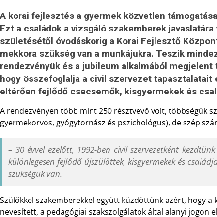
A korai fejlesztés a gyermek közvetlen támogatása 
Ezt a családok a vizsgáló szakemberek javaslatára
születésétől óvodáskorig a Korai Fejlesztő Közpon
mekkora szükség van a munkájukra. Teszik mindezt 
rendezvényük és a jubileum alkalmából megjelent 
hogy összefoglalja a civil szervezet tapasztalatait
eltérően fejlődő csecsemők, kisgyermekek és csalá
A rendezvényen több mint 250 résztvevő volt, többségük 
gyermekorvos, gyógytornász és pszichológus), de szép számb
– 30 évvel ezelőtt, 1992-ben civil szervezetként kezdtünk
különlegesen fejlődő újszülöttek, kisgyermekek és családj
szükségük van.
Szülőkkel szakemberekkel együtt küzdöttünk azért, hogy a k
nevesített, a pedagógiai szakszolgálatok által alanyi jogon 