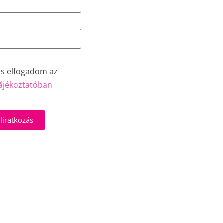
és elfogadom az
ájékoztatóban
liratkozás