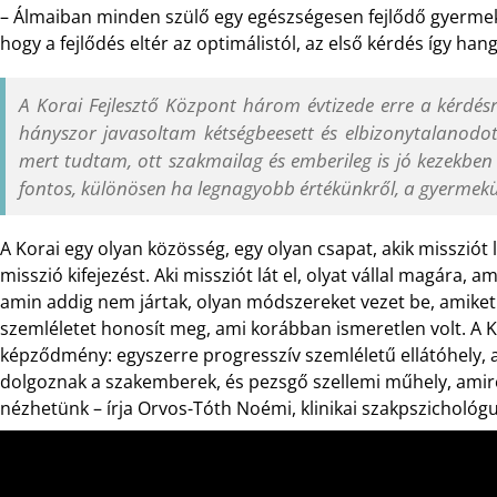
– Álmaiban minden szülő egy egészségesen fejlődő gyermek 
hogy a fejlődés eltér az optimálistól, az első kérdés így han
A Korai Fejlesztő Központ három évtizede erre a kérdé
hányszor javasoltam kétségbeesett és elbizonytalanodot
mert tudtam, ott szakmailag és emberileg is jó kezekben 
fontos, különösen ha legnagyobb értékünkről, a gyermekü
A Korai egy olyan közösség, egy olyan csapat, akik missziót
misszió kifejezést. Aki missziót lát el, olyat vállal magára, 
amin addig nem jártak, olyan módszereket vezet be, amiket
szemléletet honosít meg, ami korábban ismeretlen volt. A Ko
képződmény: egyszerre progresszív szemléletű ellátóhely,
dolgoznak a szakemberek, és pezsgő szellemi műhely, amir
nézhetünk – írja Orvos-Tóth Noémi, klinikai szakpszichológu