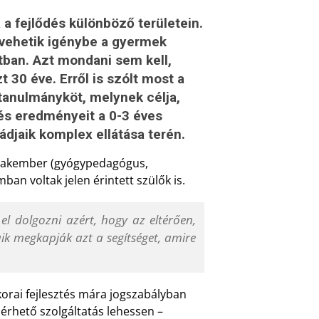
a fejlődés különböző területein.
 vehetik igénybe a gyermek
tban. Azt mondani sem kell,
30 éve. Erről is szólt most a
tanulmányköt, melynek célja,
 és eredményeit a 0-3 éves
djaik komplex ellátása terén.
szakember (gyógypedagógus,
an voltak jelen érintett szülők is.
 el dolgozni azért, hogy az eltérően,
aik megkapják azt a segítséget, amire
orai fejlesztés mára jogszabályban
elérhető szolgáltatás lehessen –