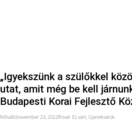
„Igyekszünk a szülőkkel közös
utat, amit még be kell járnun
Budapesti Korai Fejlesztő K
Nőiváltó
november 23, 2022
Rovat:
Ez van!
,
Gyereksarok