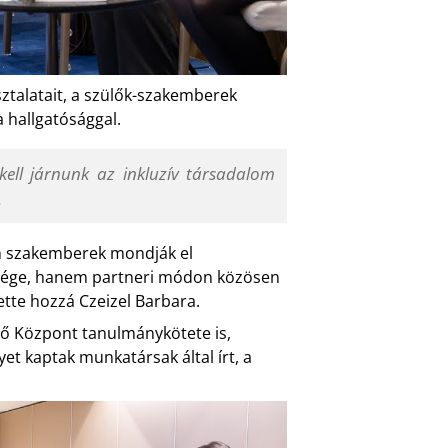
ztalatait, a szülők-szakemberek
 hallgatósággal.
kell járnunk az inkluzív társadalom
.
m szakemberek mondják el
ősége, hanem partneri módon közösen
tette hozzá Czeizel Barbara.
tő Központ tanulmánykötete is,
et kaptak munkatársak által írt, a