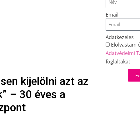
Email
Adatkezelés
Elolvastam 
Adatvédelmi T
foglaltakat
Fe
en kijelölni azt az
k” – 30 éves a
özpont