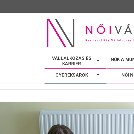
NŐI
VÁLLALKOZÁS ÉS
NŐK A MU
KARRIER
VÁLTÓ
GYEREKSAROK
NŐI 