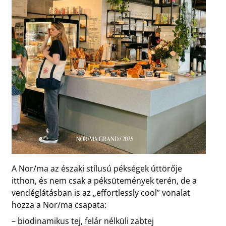
A Nor/ma az északi stílusú pékségek úttörője
itthon, és nem csak a péksütemények terén, de a
vendéglátásban is az „effortlessly cool” vonalat
hozza a Nor/ma csapata:
– biodinamikus tej, felár nélküli zabtej