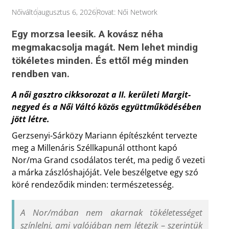
Nőiváltó
augusztus 6, 2026
Rovat:
Női Network
Egy morzsa leesik. A kovász néha
megmakacsolja magát. Nem lehet mindig
tökéletes minden. És ettől még minden
rendben van.
A női gasztro cikksorozat a II. kerületi Margit-
negyed és a Női Váltó közös együttműködésében
jött létre.
Gerzsenyi-Sárközy Mariann építészként tervezte
meg a Millenáris Széllkapunál otthont kapó
Nor/ma Grand csodálatos terét, ma pedig ő vezeti
a márka zászlóshajóját. Vele beszélgetve egy szó
köré rendeződik minden: természetesség.
A Nor/mában nem akarnak tökéletességet
színlelni, ami valójában nem létezik – szerintük