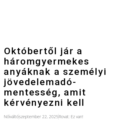
Októbertől jár a
háromgyermekes
anyáknak a személyi
jövedelemadó-
mentesség, amit
kérvényezni kell
Nőiváltó
szeptember 22, 2025
Rovat:
Ez van!