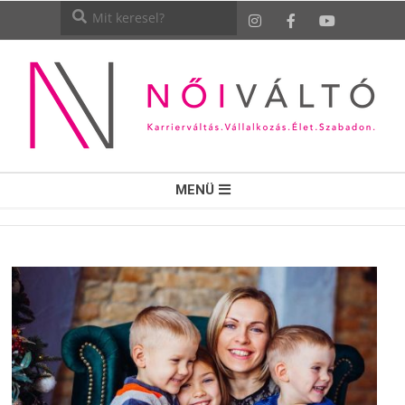
NŐI
MENÜ
VÁLTÓ