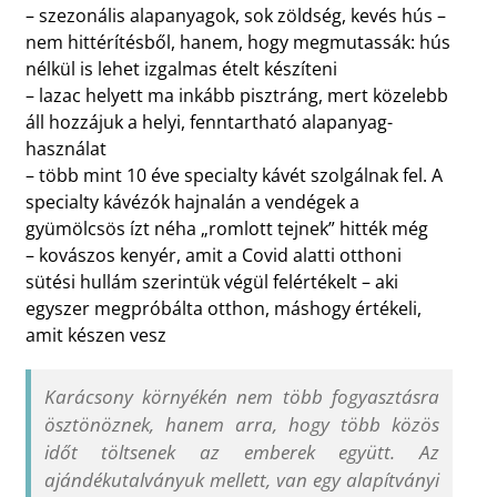
– szezonális alapanyagok, sok zöldség, kevés hús –
nem hittérítésből, hanem, hogy megmutassák: hús
nélkül is lehet izgalmas ételt készíteni
– lazac helyett ma inkább pisztráng, mert közelebb
áll hozzájuk a helyi, fenntartható alapanyag-
használat
– több mint 10 éve specialty kávét szolgálnak fel. A
specialty kávézók hajnalán a vendégek a
gyümölcsös ízt néha „romlott tejnek” hitték még
– kovászos kenyér, amit a Covid alatti otthoni
sütési hullám szerintük végül felértékelt – aki
egyszer megpróbálta otthon, máshogy értékeli,
amit készen vesz
Karácsony környékén nem több fogyasztásra
ösztönöznek, hanem arra, hogy több közös
időt töltsenek az emberek együtt. Az
ajándékutalványuk mellett, van egy alapítványi