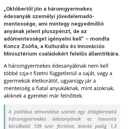
„Októbertől jön a háromgyermekes
édesanyák személyi jövedelemadó-
mentessége, ami mintegy negyedmillió
anyának jelent pluszpénzt, de az
adómentességet igényelni kell” – mondta
Koncz Zsófia, a Kulturális és Innovációs
Minisztérium családokért felelős államtitkára.
A háromgyermekes édesanyáknak nem kell
többé szja-t fizetni függetlenül a saját, vagy a
gyermekük életkorától, ugyanúgy jár a
mentesség a fiatal anyukáknak, mint azoknak,
akiknek a gyerekei már felnőttek.
A politikus elmondása szerint egy átlagkeresetű
háromgyermekes édesanyának ez havonta
körülbelül 109 ezer forintot, évente pedig 1,3