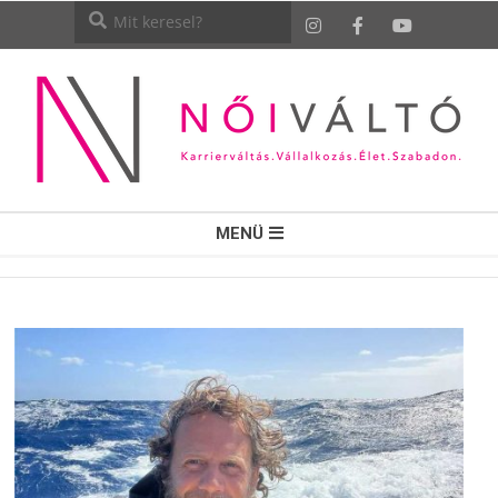
NŐI
MENÜ
VÁLTÓ