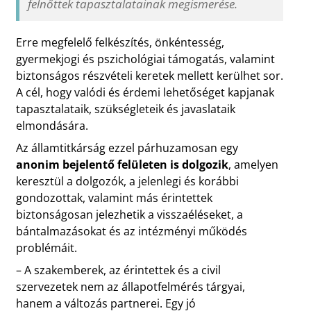
felnőttek tapasztalatainak megismerése.
Erre megfelelő felkészítés, önkéntesség,
gyermekjogi és pszichológiai támogatás, valamint
biztonságos részvételi keretek mellett kerülhet sor.
A cél, hogy valódi és érdemi lehetőséget kapjanak
tapasztalataik, szükségleteik és javaslataik
elmondására.
Az államtitkárság ezzel párhuzamosan egy
anonim bejelentő felületen is dolgozik
, amelyen
keresztül a dolgozók, a jelenlegi és korábbi
gondozottak, valamint más érintettek
biztonságosan jelezhetik a visszaéléseket, a
bántalmazásokat és az intézményi működés
problémáit.
– A szakemberek, az érintettek és a civil
szervezetek nem az állapotfelmérés tárgyai,
hanem a változás partnerei. Egy jó