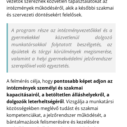
vezetők szereznek közvetlen tapasztalatokat az
intézmények működéséről, akik a későbbi szakmai
és szervezeti döntésekért felelősek.
A program része az intézményvezetőkkel és a
gyermekekkel közvetlenül dolgozó
munkatársakkal folytatott beszélgetés, az
épületek és tárgyi körülmények megismerése,
valamint a helyi gyermekvédelmi jelzőrendszer
szereplőivel való egyeztetés.
A felmérés célja, hogy
pontosabb képet adjon az
intézmények személyi és szakmai
kapacitásairól, a betöltetlen álláshelyekről, a
dolgozók leterheltségéről
. Vizsgálja a munkatársi
közösségekben meglévő tudást és szakmai
kompetenciákat, a jelzőrendszer működését, a
bántalmazások felismerésére és kezelésére