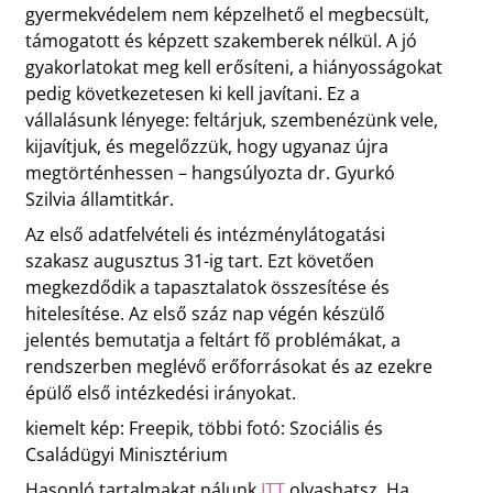
gyermekvédelem nem képzelhető el megbecsült,
támogatott és képzett szakemberek nélkül. A jó
gyakorlatokat meg kell erősíteni, a hiányosságokat
pedig következetesen ki kell javítani. Ez a
vállalásunk lényege: feltárjuk, szembenézünk vele,
kijavítjuk, és megelőzzük, hogy ugyanaz újra
megtörténhessen – hangsúlyozta dr. Gyurkó
Szilvia államtitkár.
Az első adatfelvételi és intézménylátogatási
szakasz augusztus 31-ig tart. Ezt követően
megkezdődik a tapasztalatok összesítése és
hitelesítése. Az első száz nap végén készülő
jelentés bemutatja a feltárt fő problémákat, a
rendszerben meglévő erőforrásokat és az ezekre
épülő első intézkedési irányokat.
kiemelt kép: Freepik, többi fotó: Szociális és
Családügyi Minisztérium
Hasonló tartalmakat nálunk
ITT
olvashatsz. Ha