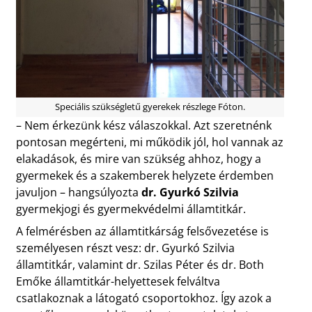
Speciális szükségletű gyerekek részlege Fóton.
– Nem érkezünk kész válaszokkal. Azt szeretnénk
pontosan megérteni, mi működik jól, hol vannak az
elakadások, és mire van szükség ahhoz, hogy a
gyermekek és a szakemberek helyzete érdemben
javuljon – hangsúlyozta
dr. Gyurkó Szilvia
gyermekjogi és gyermekvédelmi államtitkár.
A felmérésben az államtitkárság felsővezetése is
személyesen részt vesz: dr. Gyurkó Szilvia
államtitkár, valamint dr. Szilas Péter és dr. Both
Emőke államtitkár-helyettesek felváltva
csatlakoznak a látogató csoportokhoz. Így azok a