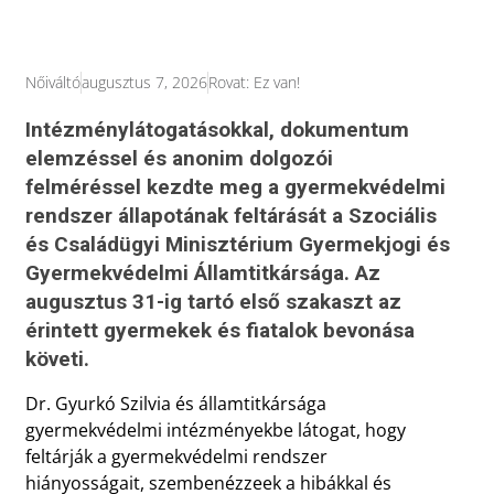
Nőiváltó
augusztus 7, 2026
Rovat:
Ez van!
Intézménylátogatásokkal, dokumentum
elemzéssel és anonim dolgozói
felméréssel kezdte meg a gyermekvédelmi
rendszer állapotának feltárását a Szociális
és Családügyi Minisztérium Gyermekjogi és
Gyermekvédelmi Államtitkársága. Az
augusztus 31-ig tartó első szakaszt az
érintett gyermekek és fiatalok bevonása
követi.
Dr. Gyurkó Szilvia és államtitkársága
gyermekvédelmi intézményekbe látogat, hogy
feltárják a gyermekvédelmi rendszer
hiányosságait, szembenézzeek a hibákkal és