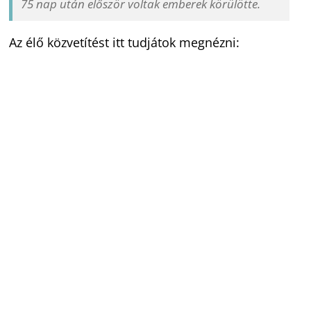
75 nap után először voltak emberek körülötte.
Az élő közvetítést itt tudjátok megnézni: