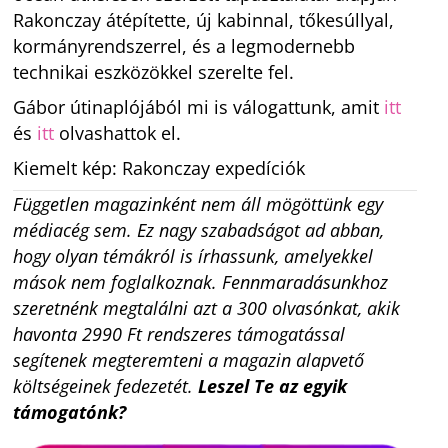
Rakonczay átépítette, új kabinnal, tőkesúllyal,
kormányrendszerrel, és a legmodernebb
technikai eszközökkel szerelte fel.
Gábor útinaplójából mi is válogattunk, amit
itt
és
itt
olvashattok el.
Kiemelt kép: Rakonczay expedíciók
Független magazinként nem áll mögöttünk egy
médiacég sem. Ez nagy szabadságot ad abban,
hogy olyan témákról is írhassunk, amelyekkel
mások nem foglalkoznak. Fennmaradásunkhoz
szeretnénk megtalálni azt a 300 olvasónkat, akik
havonta 2990 Ft rendszeres támogatással
segítenek megteremteni a magazin alapvető
költségeinek fedezetét.
Leszel Te az egyik
támogatónk?