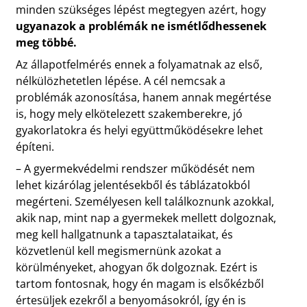
minden szükséges lépést megtegyen azért, hogy
ugyanazok a problémák ne ismétlődhessenek
meg többé.
Az állapotfelmérés ennek a folyamatnak az első,
nélkülözhetetlen lépése. A cél nemcsak a
problémák azonosítása, hanem annak megértése
is, hogy mely elkötelezett szakemberekre, jó
gyakorlatokra és helyi együttműködésekre lehet
építeni.
– A gyermekvédelmi rendszer működését nem
lehet kizárólag jelentésekből és táblázatokból
megérteni. Személyesen kell találkoznunk azokkal,
akik nap, mint nap a gyermekek mellett dolgoznak,
meg kell hallgatnunk a tapasztalataikat, és
közvetlenül kell megismernünk azokat a
körülményeket, ahogyan ők dolgoznak. Ezért is
tartom fontosnak, hogy én magam is elsőkézből
értesüljek ezekről a benyomásokról, így én is