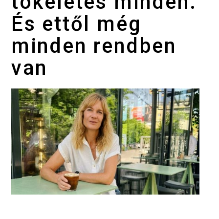
tökéletes minden.
És ettől még
minden rendben
van