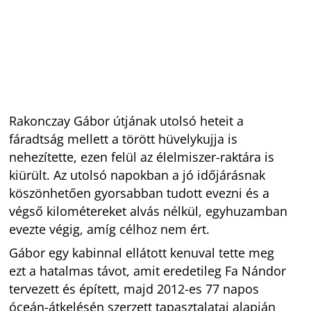
Rakonczay Gábor útjának utolsó heteit a
fáradtság mellett a törött hüvelykujja is
nehezítette, ezen felül az élelmiszer-raktára is
kiürült. Az utolsó napokban a jó időjárásnak
köszönhetően gyorsabban tudott evezni és a
végső kilométereket alvás nélkül, egyhuzamban
evezte végig, amíg célhoz nem ért.
Gábor egy kabinnal ellátott kenuval tette meg
ezt a hatalmas távot, amit eredetileg Fa Nándor
tervezett és épített, majd 2012-es 77 napos
óceán-átkelésén szerzett tapasztalatai alapján