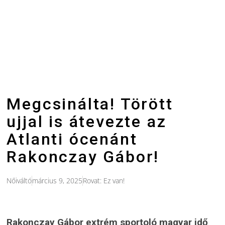
Megcsinálta! Törött
ujjal is átevezte az
Atlanti ócenánt
Rakonczay Gábor!
Nőiváltó
március 9, 2025
Rovat:
Ez van!
Rakonczay Gábor extrém sportoló magyar idő