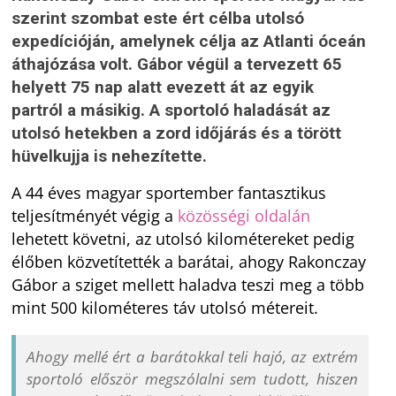
szerint szombat este ért célba utolsó
expedícióján, amelynek célja az Atlanti óceán
áthajózása volt. Gábor végül a tervezett 65
helyett 75 nap alatt evezett át az egyik
partról a másikig. A sportoló haladását az
utolsó hetekben a zord időjárás és a törött
hüvelkujja is nehezítette.
A 44 éves magyar sportember fantasztikus
teljesítményét végig a
közösségi oldalán
lehetett követni, az utolsó kilométereket pedig
élőben közvetítették a barátai, ahogy Rakonczay
Gábor a sziget mellett haladva teszi meg a több
mint 500 kilométeres táv utolsó métereit.
Ahogy mellé ért a barátokkal teli hajó, az extrém
sportoló először megszólalni sem tudott, hiszen