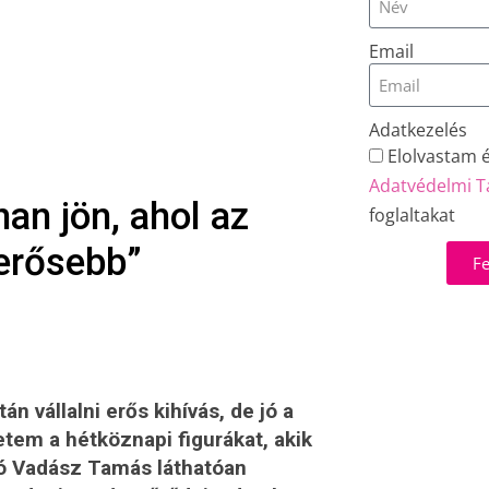
Email
Adatkezelés
Elolvastam 
Adatvédelmi T
an jön, ahol az
foglaltakat
erősebb”
Fe
 vállalni erős kihívás, de jó a
tem a hétköznapi figurákat, akik
szó Vadász Tamás láthatóan