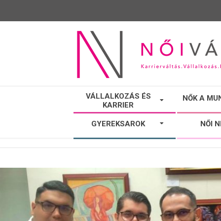
NŐI
VÁLLALKOZÁS ÉS
NŐK A MU
KARRIER
VÁLTÓ
GYEREKSAROK
NŐI 