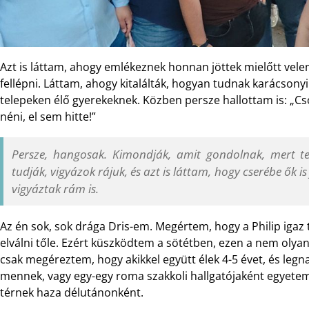
Azt is láttam, ahogy emlékeznek honnan jöttek mielőtt vel
fellépni. Láttam, ahogy kitalálták, hogyan tudnak karácsony
telepeken élő gyerekeknek. Közben persze hallottam is: „Cs
néni, el sem hitte!”
Persze, hangosak. Kimondják, amit gondolnak, mert te
tudják, vigyázok rájuk, és azt is láttam, hogy cserébe ők 
vigyáztak rám is.
Az én sok, sok drága Dris-em. Megértem, hogy a Philip igaz
elválni tőle. Ezért küszködtem a sötétben, ezen a nem olya
csak megéreztem, hogy akikkel együtt élek 4-5 évet, és 
mennek, vagy egy-egy roma szakkoli hallgatójaként egyete
térnek haza délutánonként.