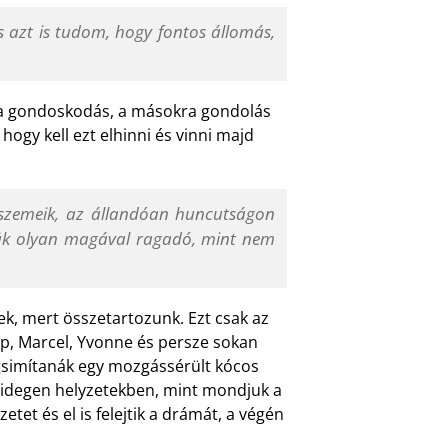
 azt is tudom, hogy fontos állomás,
 a gondoskodás, a másokra gondolás
 hogy kell ezt elhinni és vinni majd
e szemeik, az állandóan huncutságon
ívük olyan magával ragadó, mint nem
k, mert összetartozunk. Ezt csak az
lip, Marcel, Yvonne és persze sokan
gsimítanák egy mozgássérült kócos
k idegen helyzetekben, mint mondjuk a
etet és el is felejtik a drámát, a végén