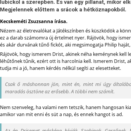
lubickol a szerepben. És van egy pillanat, mikor el
Megjelennek előttem a srácok a hétköznapokból.
Kecskeméti Zsuzsanna írása.
Nézem az életrevalókat a Játékszínben és küszködök a kön
ez a darab számomra új értelmet nyer. Rájövök, hogy ismer
és akár durvának tűnő fickót, aki megsimogatja Philip hajá
Rájövök, hogy ismerem Drist, akinek néha keménynek kell len
léhűtőnek tűnik, ezért ott is harcolnia kell. Ismerem Drist, a
tudja mi a jó, hanem kérdés nélkül segíti az elesetteket.
Csak ő máshonnan jön, mint én, mint mi úgy általába
maradás ösztöne az erősebb. A többi nem számít.
Nem szenveleg, ha valami nem tetszik, hanem hangosan kiab
amikor van mit enni és süt a nap, és ennek hangot is ad.
Az én Drisemet másképp hívják. Szabinak, Gergőnek, 