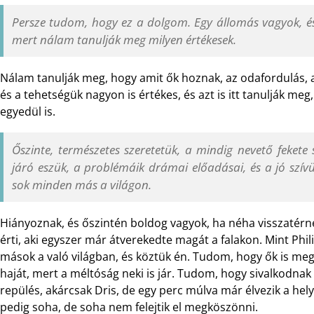
Persze tudom, hogy ez a dolgom. Egy állomás vagyok, és
mert nálam tanulják meg milyen értékesek.
Nálam tanulják meg, hogy amit ők hoznak, az odafordulás,
és a tehetségük nagyon is értékes, és azt is itt tanulják meg,
egyedül is.
Őszinte, természetes szeretetük, a mindig nevető feket
járó eszük, a problémáik drámai előadásai, és a jó sz
sok minden más a világon.
Hiányoznak, és őszintén boldog vagyok, ha néha visszatérne
érti, aki egyszer már átverekedte magát a falakon. Mint Phi
mások a való világban, és köztük én. Tudom, hogy ők is me
haját, mert a méltóság neki is jár. Tudom, hogy sivalkodna
repülés, akárcsak Dris, de egy perc múlva már élvezik a helyz
pedig soha, de soha nem felejtik el megköszönni.