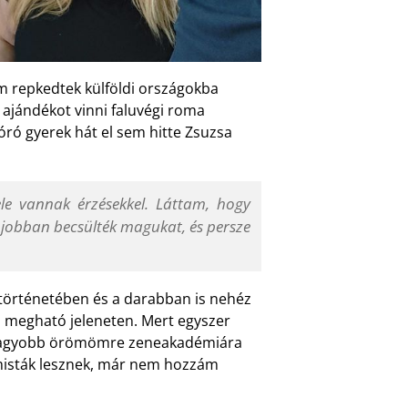
em repkedtek külföldi országokba
i ajándékot vinni faluvégi roma
óró gyerek hát el sem hitte Zsuzsa
le vannak érzésekkel. Láttam, hogy
is jobban becsülték magukat, és persze
 történetében és a darabban is nehéz
n megható jeleneten. Mert egyszer
legnagyobb örömömre zeneakadémiára
misták lesznek, már nem hozzám