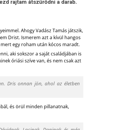
kezd rajtam átszűrődni a darab.
nyeimmel. Ahogy Vadász Tamás játszik,
em Drist. Ismerem azt a kívül hangos
t, mert egy roham után kócos maradt.
ni, aki sokszor a saját családjában is
kinek óriási szíve van, és nem csak azt
n. Dris onnan jön, ahol az életben
ál, és örül minden pillanatnak,
Dávidnak, Lacinak, Daninak és még