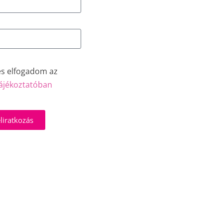
és elfogadom az
ájékoztatóban
liratkozás