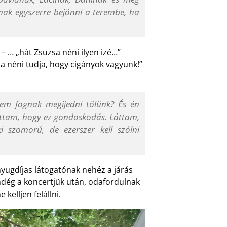
ak egyszerre bejönni a terembe, ha
– … „hát Zsuzsa néni ilyen izé…”
sa néni tudja, hogy cigányok vagyunk!”
nem fognak megijedni tőlünk? És én
Láttam, hogy ez gondoskodás. Láttam,
 szomorú, de ezerszer kell szólni
nyugdíjas látogatónak nehéz a járás
endég a koncertjük után, odafordulnak
kelljen felállni.