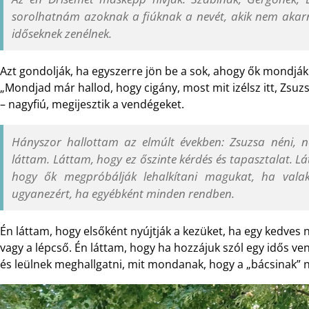
sorolhatnám azoknak a fiúknak a nevét, akik nem akarn
időseknek zenélnek.
Azt gondolják, ha egyszerre jön be a sok, ahogy ők mondják 
„Mondjad már hallod, hogy cigány, most mit izélsz itt, Zsuz
– nagyfiú, megijesztik a vendégeket.
Hányszor hallottam az elmúlt években: Zsuzsa néni, 
láttam. Láttam, hogy ez őszinte kérdés és tapasztalat. 
hogy ők megpróbálják lehalkítani magukat, ha valaki
ugyanezért, ha egyébként minden rendben.
Én láttam, hogy elsőként nyújtják a kezüket, ha egy kedves 
vagy a lépcső. Én láttam, hogy ha hozzájuk szól egy idős v
és leülnek meghallgatni, mit mondanak, hogy a „bácsinak” ne 