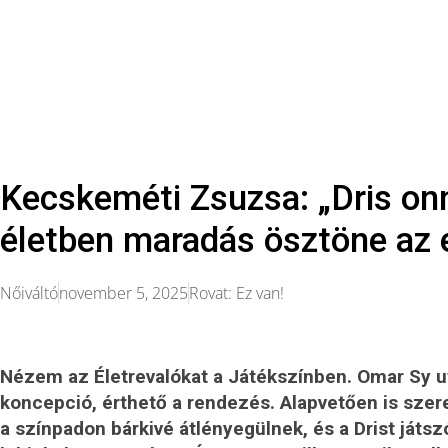
Kecskeméti Zsuzsa: „Dris onn
életben maradás ösztöne az 
Nőiváltó
november 5, 2025
Rovat:
Ez van!
Nézem az Életrevalókat a Játékszínben. Omar Sy után
koncepció, érthető a rendezés. Alapvetően is szere
a színpadon bárkivé átlényegülnek, és a Drist ját