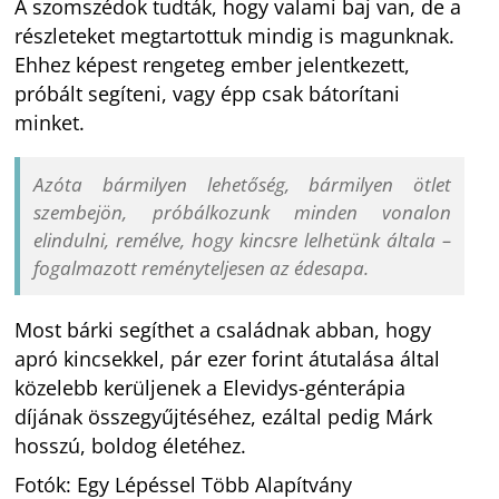
A szomszédok tudták, hogy valami baj van, de a
részleteket megtartottuk mindig is magunknak.
Ehhez képest rengeteg ember jelentkezett,
próbált segíteni, vagy épp csak bátorítani
minket.
Azóta bármilyen lehetőség, bármilyen ötlet
szembejön, próbálkozunk minden vonalon
elindulni, remélve, hogy kincsre lelhetünk általa –
fogalmazott reményteljesen az édesapa.
Most bárki segíthet a családnak abban, hogy
apró kincsekkel, pár ezer forint átutalása által
közelebb kerüljenek a Elevidys-génterápia
díjának összegyűjtéséhez, ezáltal pedig Márk
hosszú, boldog életéhez.
Fotók: Egy Lépéssel Több Alapítvány