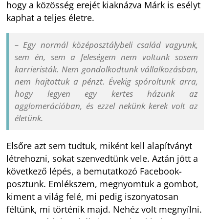
hogy a közösség erejét kiaknázva Márk is esélyt
kaphat a teljes életre.
– Egy normál középosztálybeli család vagyunk,
sem én, sem a feleségem nem voltunk sosem
karrieristák. Nem gondolkodtunk vállalkozásban,
nem hajtottuk a pénzt. Évekig spóroltunk arra,
hogy legyen egy kertes házunk az
agglomerációban, és ezzel nekünk kerek volt az
életünk.
Elsőre azt sem tudtuk, miként kell alapítványt
létrehozni, sokat szenvedtünk vele. Aztán jött a
következő lépés, a bemutatkozó Facebook-
posztunk. Emlékszem, megnyomtuk a gombot,
kiment a világ felé, mi pedig iszonyatosan
féltünk, mi történik majd. Nehéz volt megnyílni.