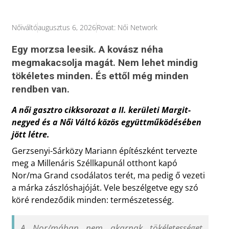
Nőiváltó
augusztus 6, 2026
Rovat:
Női Network
Egy morzsa leesik. A kovász néha
megmakacsolja magát. Nem lehet mindig
tökéletes minden. És ettől még minden
rendben van.
A női gasztro cikksorozat a II. kerületi Margit-
negyed és a Női Váltó közös együttműködésében
jött létre.
Gerzsenyi-Sárközy Mariann építészként tervezte
meg a Millenáris Széllkapunál otthont kapó
Nor/ma Grand csodálatos terét, ma pedig ő vezeti
a márka zászlóshajóját. Vele beszélgetve egy szó
köré rendeződik minden: természetesség.
A Nor/mában nem akarnak tökéletességet