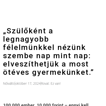
„Szülőként a
legnagyobb
félelmünkkel nézünk
szembe nap mint nap:
elveszíthetjük a most
ötéves gyermekünket.”
Nőiváltó
október 17, 2024
Rovat:
Ez van!
100 000 ember, 10 000 forint – ennyi kell