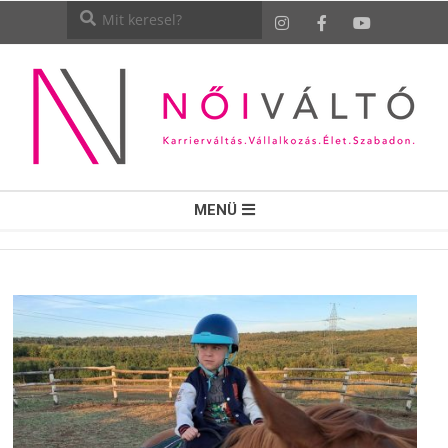
NŐI
MENÜ
VÁLTÓ