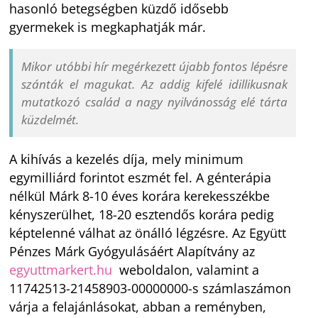
hasonló betegségben küzdő idősebb
gyermekek is megkaphatják már.
Mikor utóbbi hír megérkezett újabb fontos lépésre
szánták el magukat. Az addig kifelé idillikusnak
mutatkozó család a nagy nyilvánosság elé tárta
küzdelmét.
A kihívás a kezelés díja, mely minimum
egymilliárd forintot eszmét fel. A génterápia
nélkül Márk 8-10 éves korára kerekesszékbe
kényszerülhet, 18-20 esztendős korára pedig
képtelenné válhat az önálló légzésre. Az Együtt
Pénzes Márk Gyógyulásáért Alapítvány az
egyuttmarkert.hu
weboldalon, valamint a
11742513-21458903-00000000-s számlaszámon
várja a felajánlásokat, abban a reményben,