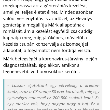
megkaphassa azt a génterápiás kezelést,
amellyel teljes életet élhet. Mindez azonban
valódi versenyfutás is az idővel, az Elevidys-
génterápia megállítja Márk állapotának
romlását, ám a kezelést egyfelől csak addig
kaphatja meg, míg járóképes, másfelől a
kezelés csupán konzerválja az izomsejtjei
állapotát, a folyamatot nem fordítja vissza.
Márk betegségét a koronavírus-járvány idején
diagnosztizálták, épp akkor, amikor a
legnehezebb volt orvosokhoz kerülni.
– Lassan eljutottunk egy vérvételig, a kreatin-
kináz, azaz a CK-szintje 30 ezer körül volt, míg egy
egészséges embernél ez 200-300 szokott lenni. Ez
egy marker volt, hogy nagyon-nagy a baj. Ez a
szám az izmok bomlása miatt volt ilyen kiugróan