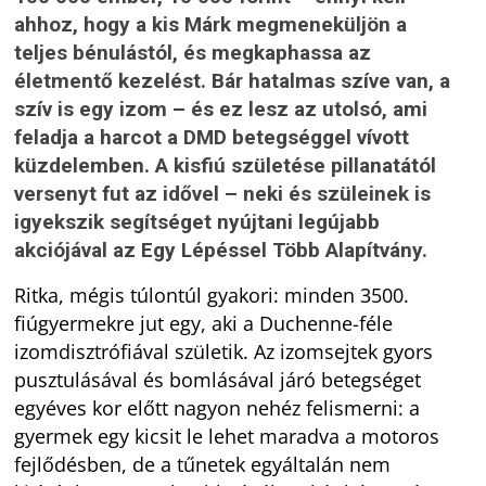
ahhoz, hogy a kis Márk megmeneküljön a
teljes bénulástól, és megkaphassa az
életmentő kezelést. Bár hatalmas szíve van, a
szív is egy izom – és ez lesz az utolsó, ami
feladja a harcot a DMD betegséggel vívott
küzdelemben. A kisfiú születése pillanatától
versenyt fut az idővel – neki és szüleinek is
igyekszik segítséget nyújtani legújabb
akciójával az Egy Lépéssel Több Alapítvány.
Ritka, mégis túlontúl gyakori: minden 3500.
fiúgyermekre jut egy, aki a Duchenne-féle
izomdisztrófiával születik. Az izomsejtek gyors
pusztulásával és bomlásával járó betegséget
egyéves kor előtt nagyon nehéz felismerni: a
gyermek egy kicsit le lehet maradva a motoros
fejlődésben, de a tűnetek egyáltalán nem