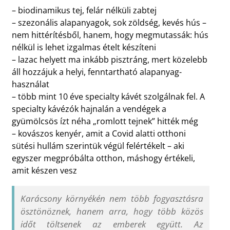
– biodinamikus tej, felár nélküli zabtej
– szezonális alapanyagok, sok zöldség, kevés hús –
nem hittérítésből, hanem, hogy megmutassák: hús
nélkül is lehet izgalmas ételt készíteni
– lazac helyett ma inkább pisztráng, mert közelebb
áll hozzájuk a helyi, fenntartható alapanyag-
használat
– több mint 10 éve specialty kávét szolgálnak fel. A
specialty kávézók hajnalán a vendégek a
gyümölcsös ízt néha „romlott tejnek” hitték még
– kovászos kenyér, amit a Covid alatti otthoni
sütési hullám szerintük végül felértékelt – aki
egyszer megpróbálta otthon, máshogy értékeli,
amit készen vesz
Karácsony környékén nem több fogyasztásra
ösztönöznek, hanem arra, hogy több közös
időt töltsenek az emberek együtt. Az