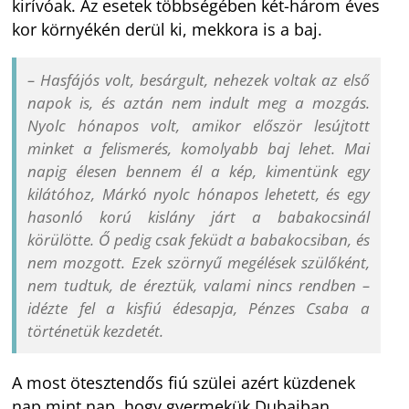
kirívóak. Az esetek többségében két-három éves
kor környékén derül ki, mekkora is a baj.
– Hasfájós volt, besárgult, nehezek voltak az első
napok is, és aztán nem indult meg a mozgás.
Nyolc hónapos volt, amikor először lesújtott
minket a felismerés, komolyabb baj lehet. Mai
napig élesen bennem él a kép, kimentünk egy
kilátóhoz, Márkó nyolc hónapos lehetett, és egy
hasonló korú kislány járt a babakocsinál
körülötte. Ő pedig csak feküdt a babakocsiban, és
nem mozgott. Ezek szörnyű megélések szülőként,
nem tudtuk, de éreztük, valami nincs rendben –
idézte fel a kisfiú édesapja, Pénzes Csaba a
történetük kezdetét.
A most ötesztendős fiú szülei azért küzdenek
nap mint nap, hogy gyermekük Dubaiban