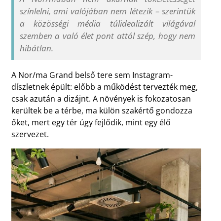
színlelni, ami valójában nem létezik – szerintük
a közösségi média túlidealizált világával
szemben a való élet pont attól szép, hogy nem
hibátlan.
A Nor/ma Grand belső tere sem Instagram-
díszletnek épült: előbb a működést tervezték meg,
csak azután a dizájnt. A növények is fokozatosan
kerültek be a térbe, ma külön szakértő gondozza
őket, mert egy tér úgy fejlődik, mint egy élő
szervezet.