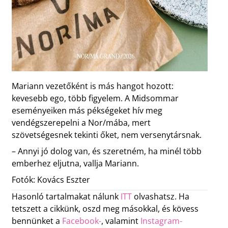
Mariann vezetőként is más hangot hozott:
kevesebb ego, több figyelem. A Midsommar
eseményeiken más pékségeket hív meg
vendégszerepelni a Nor/mába, mert
szövetségesnek tekinti őket, nem versenytársnak.
– Annyi jó dolog van, és szeretném, ha minél több
emberhez eljutna, vallja Mariann.
Fotók: Kovács Eszter
Hasonló tartalmakat nálunk
ITT
olvashatsz. Ha
tetszett a cikkünk, oszd meg másokkal, és kövess
bennünket a
Facebook-
, valamint
Instagram-