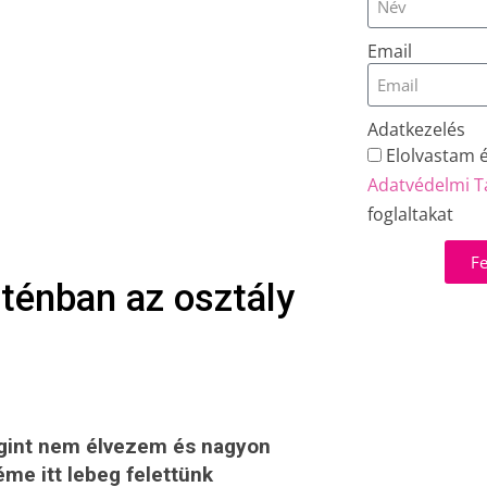
Email
Adatkezelés
Elolvastam 
Adatvédelmi T
foglaltakat
Fe
nténban az osztály
egint nem élvezem és nagyon
me itt lebeg felettünk