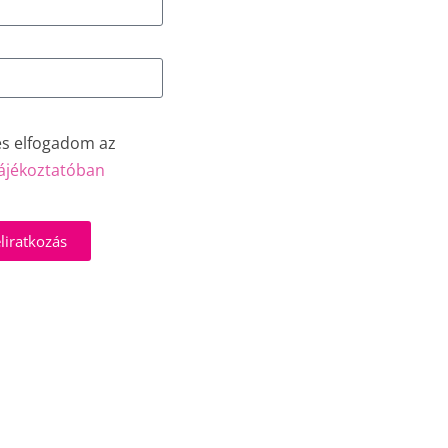
és elfogadom az
ájékoztatóban
liratkozás