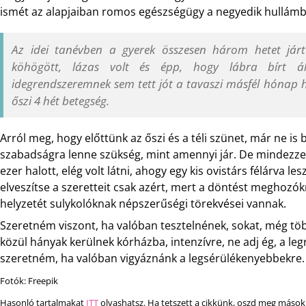
ismét az alapjaiban romos egészségügy a negyedik hullám
Az idei tanévben a gyerek összesen három hetet járt
köhögött, lázas volt és épp, hogy lábra bírt á
idegrendszeremnek sem tett jót a tavaszi másfél hónap h
őszi 4 hét betegség.
Arról meg, hogy előttünk az őszi és a téli szünet, már ne is
szabadságra lenne szükség, mint amennyi jár. De mindezzel
ezer halott, elég volt látni, ahogy egy kis ovistárs félárva l
elveszítse a szeretteit csak azért, mert a döntést meghozó
helyzetét sulykolóknak népszerűségi törekvései vannak.
Szeretném viszont, ha valóban tesztelnének, sokat, még töb
közül hányak kerülnek kórházba, intenzívre, ne adj ég, a le
szeretném, ha valóban vigyáznánk a legsérülékenyebbekre. 
Fotók: Freepik
Hasonló tartalmakat
ITT
olvashatsz. Ha tetszett a cikkünk, oszd meg mások