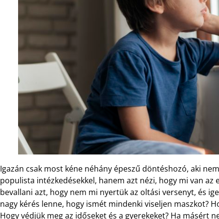
Igazán csak most kéne néhány épeszű döntéshozó, aki nem 
populista intézkedésekkel, hanem azt nézi, hogy mi van az
bevallani azt, hogy nem mi nyertük az oltási versenyt, és ig
nagy kérés lenne, hogy ismét mindenki viseljen maszkot? Ho
Hogy védjük meg az időseket és a gyerekeket? Ha másért n