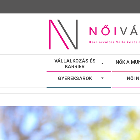
NŐI
VÁLLALKOZÁS ÉS
NŐK A MU
KARRIER
VÁLTÓ
GYEREKSAROK
NŐI 