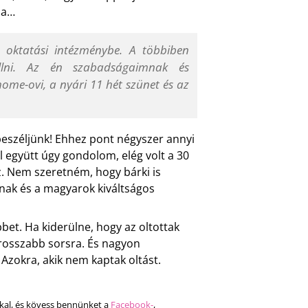
ba…
 oktatási intézménybe. A többiben
llni. Az én szabadságaimnak és
ome-ovi, a nyári 11 hét szünet és az
 beszéljünk! Ehhez pont négyszer annyi
 együtt úgy gondolom, elég volt a 30
esz. Nem szeretném, hogy bárki is
knak és a magyarok kiváltságos
bet. Ha kiderülne, hogy az oltottak
grosszabb sorsra. És nagyon
Azokra, akik nem kaptak oltást.
kal, és kövess bennünket a
Facebook-
,