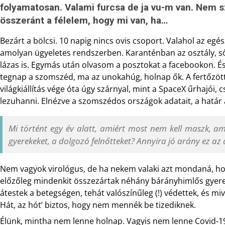
folyamatosan. Valami furcsa de ja vu-m van. Nem s
összeránt a félelem, hogy mi van, ha…
Bezárt a bölcsi. 10 napig nincs ovis csoport. Valahol az eg
amolyan ügyeletes rendszerben. Karanténban az osztály, ső
lázas is. Egymás után olvasom a posztokat a facebookon. És 
tegnap a szomszéd, ma az unokahúg, holnap ők. A fertőzöt
világkiállítás vége óta úgy szárnyal, mint a SpaceX űrhajói
lezuhanni. Elnézve a szomszédos országok adatait, a határ a 
Mi történt egy év alatt, amiért most nem kell maszk, a
gyerekeket, a dolgozó felnőtteket? Annyira jó arány ez az
Nem vagyok virológus, de ha nekem valaki azt mondaná, ho
előzőleg mindenkit összezártak néhány bárányhimlős gyere
átestek a betegségen, tehát valószínűleg (!) védettek, és m
Hát, az hót’ biztos, hogy nem mennék be tizediknek.
Élünk, mintha nem lenne holnap. Vagyis nem lenne Covid-19