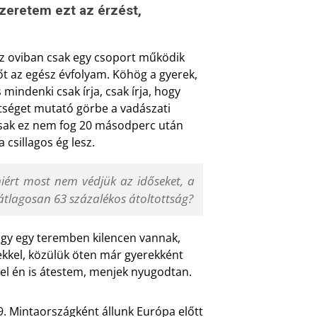
zeretem ezt az érzést,
ész oviban csak egy csoport működik
t az egész évfolyam. Köhög a gyerek,
mindenki csak írja, csak írja, hogy
tséget mutató görbe a vadászati
, csak ez nem fog 20 másodperc után
csillagos ég lesz.
miért most nem védjük az időseket, a
 átlagosan 63 százalékos átoltottság?
gy egy teremben kilencen vannak,
kkel, közülük öten már gyerekként
ivel én is átestem, menjek nyugodtan.
. Mintaországként állunk Európa előtt