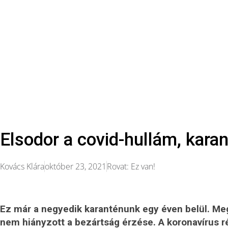
Elsodor a covid-hullám, kara
Kovács Klára
október 23, 2021
Rovat:
Ez van!
Ez már a negyedik karanténunk egy éven belül. M
nem hiányzott a bezártság érzése. A koronavírus ré