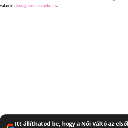
valamint
Instagram-oldalunkon
is.
Itt állíthatod be, hogy a Női Váltó az els