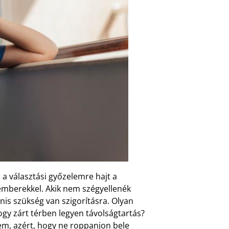
a választási győzelemre hajt a
 emberekkel. Akik nem szégyellenék
enis szükség van szigorításra. Olyan
gy zárt térben legyen távolságtartás?
em, azért, hogy ne roppanjon bele