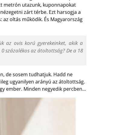
ött metrón utazunk, kuponnapokat
nézegetni zárt térbe. Ezt harsogja a
 az oltás működik. És Magyarország
k az ovis korú gyerekeinket, akik a
 0 százalékos az átoltottság? De a 18
sen, de sosem tudhatjuk. Hadd ne
eg ugyanilyen arányú az átoltottság.
 egy ember. Minden negyedik percben…