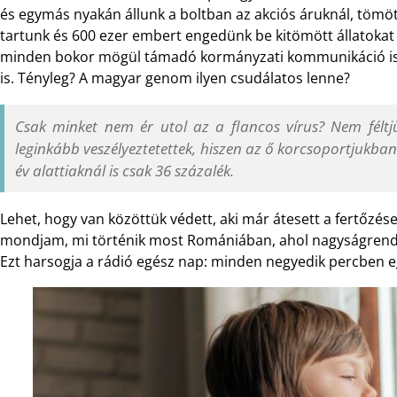
és egymás nyakán állunk a boltban az akciós áruknál, töm
tartunk és 600 ezer embert engedünk be kitömött állatokat 
minden bokor mögül támadó kormányzati kommunikáció is:
is. Tényleg? A magyar genom ilyen csudálatos lenne?
Csak minket nem ér utol az a flancos vírus? Nem féltjü
leginkább veszélyeztetettek, hiszen az ő korcsoportjukban
év alattiaknál is csak 36 százalék.
Lehet, hogy van közöttük védett, aki már átesett a fertőzé
mondjam, mi történik most Romániában, ahol nagyságrendil
Ezt harsogja a rádió egész nap: minden negyedik percben