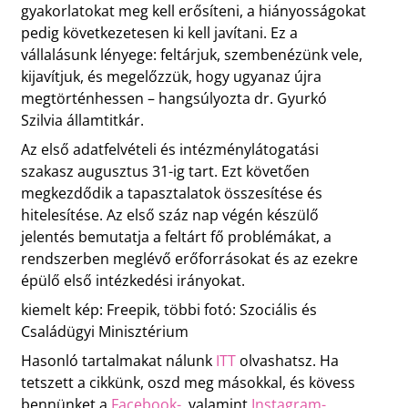
gyakorlatokat meg kell erősíteni, a hiányosságokat
pedig következetesen ki kell javítani. Ez a
vállalásunk lényege: feltárjuk, szembenézünk vele,
kijavítjuk, és megelőzzük, hogy ugyanaz újra
megtörténhessen – hangsúlyozta dr. Gyurkó
Szilvia államtitkár.
Az első adatfelvételi és intézménylátogatási
szakasz augusztus 31-ig tart. Ezt követően
megkezdődik a tapasztalatok összesítése és
hitelesítése. Az első száz nap végén készülő
jelentés bemutatja a feltárt fő problémákat, a
rendszerben meglévő erőforrásokat és az ezekre
épülő első intézkedési irányokat.
kiemelt kép: Freepik, többi fotó: Szociális és
Családügyi Minisztérium
Hasonló tartalmakat nálunk
ITT
olvashatsz. Ha
tetszett a cikkünk, oszd meg másokkal, és kövess
bennünket a
Facebook-
, valamint
Instagram-