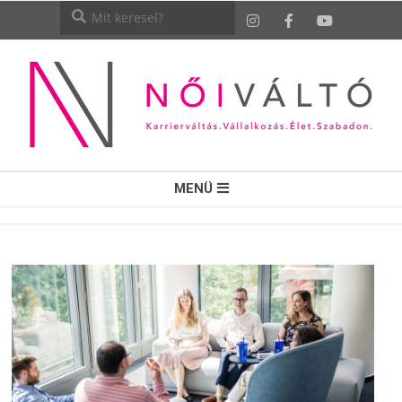
NŐI
MENÜ
VÁLTÓ