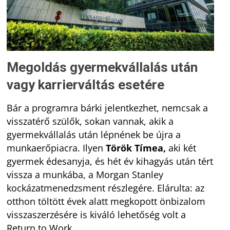
Megoldás gyermekvállalás után
vagy karrierváltás esetére
Bár a programra bárki jelentkezhet, nemcsak a
visszatérő szülők, sokan vannak, akik a
gyermekvállalás után lépnének be újra a
munkaerőpiacra. Ilyen
Török Tímea,
aki két
gyermek édesanyja, és hét év kihagyás után tért
vissza a munkába, a Morgan Stanley
kockázatmenedzsment részlegére. Elárulta: az
otthon töltött évek alatt megkopott önbizalom
visszaszerzésére is kiváló lehetőség volt a
Return to Work.