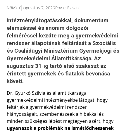
Nőiváltó
augusztus 7, 2026
Rovat:
Ez van!
Intézménylátogatásokkal, dokumentum
elemzéssel és anonim dolgozói
felméréssel kezdte meg a gyermekvédelmi
rendszer állapotának feltárását a Szociális
és Családügyi Minisztérium Gyermekjogi és
Gyermekvédelmi Államtitkársága. Az
augusztus 31-ig tartó első szakaszt az
érintett gyermekek és fiatalok bevonása
követi.
Dr. Gyurkó Szilvia és államtitkársága
gyermekvédelmi intézményekbe látogat, hogy
feltárják a gyermekvédelmi rendszer
hiányosságait, szembenézzeek a hibákkal és
minden szükséges lépést megtegyen azért, hogy
ugyanazok a problémák ne ismétlődhessenek