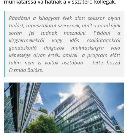
munkatárssá válhatnak a visszatérő kollégák.
Ráadásul a kihagyott évek alatt sokszor olyan
tudást, tapasztalatot szereznek, amit a munkájuk
során fel tudnak használni. Például a
kisgyermekekről vagy idős családtagokról
gondoskodó dolgozók multitaskingra való
képessége olyan érték, amivel a program előtt
talán nem is voltak tisztában – tette hozzá
Fremda Balázs.