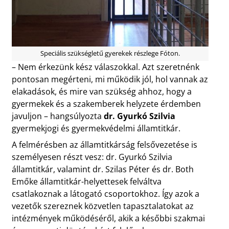
Speciális szükségletű gyerekek részlege Fóton.
– Nem érkezünk kész válaszokkal. Azt szeretnénk
pontosan megérteni, mi működik jól, hol vannak az
elakadások, és mire van szükség ahhoz, hogy a
gyermekek és a szakemberek helyzete érdemben
javuljon – hangsúlyozta
dr. Gyurkó Szilvia
gyermekjogi és gyermekvédelmi államtitkár.
A felmérésben az államtitkárság felsővezetése is
személyesen részt vesz: dr. Gyurkó Szilvia
államtitkár, valamint dr. Szilas Péter és dr. Both
Emőke államtitkár-helyettesek felváltva
csatlakoznak a látogató csoportokhoz. Így azok a
vezetők szereznek közvetlen tapasztalatokat az
intézmények működéséről, akik a későbbi szakmai