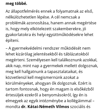
meg többé.
Az állapotfelmérés ennek a folyamatnak az első,
nélkülözhetetlen lépése. A cél nemcsak a
problémák azonosítása, hanem annak megértése
is, hogy mely elkötelezett szakemberekre, jó
gyakorlatokra és helyi együttműködésekre lehet
építeni.
– A gyermekvédelmi rendszer működését nem
lehet kizárólag jelentésekből és táblázatokból
megérteni. Személyesen kell találkoznunk azokkal,
akik nap, mint nap a gyermekek mellett dolgoznak,
meg kell hallgatnunk a tapasztalataikat, és
közvetlenül kell megismernünk azokat a
körülményeket, ahogyan ők dolgoznak. Ezért is
tartom fontosnak, hogy én magam is elsőkézből
értesüljek ezekről a benyomásokról, így én is
elmegyek az egyik intézménybe a kollégáimmal –
mondta
dr. Kátai-Németh Vilmos
szociális és