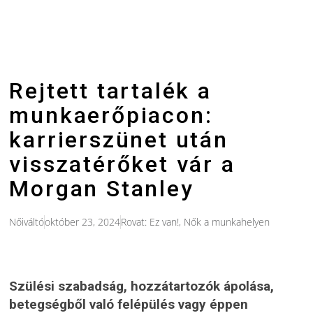
Rejtett tartalék a
munkaerőpiacon:
karrierszünet után
visszatérőket vár a
Morgan Stanley
Nőiváltó
október 23, 2024
Rovat:
Ez van!
,
Nők a munkahelyen
Szülési szabadság, hozzátartozók ápolása,
betegségből való felépülés vagy éppen