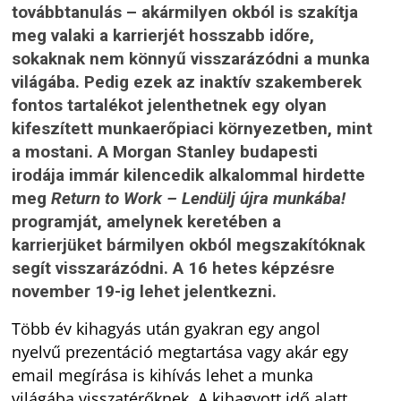
továbbtanulás – akármilyen okból is szakítja
meg valaki a karrierjét hosszabb időre,
sokaknak nem könnyű visszarázódni a munka
világába. Pedig ezek az inaktív szakemberek
fontos tartalékot jelenthetnek egy olyan
kifeszített munkaerőpiaci környezetben, mint
a mostani. A Morgan Stanley budapesti
irodája immár kilencedik alkalommal hirdette
meg
Return to Work – Lendülj újra munkába!
programját, amelynek keretében a
karrierjüket bármilyen okból megszakítóknak
segít visszarázódni. A 16 hetes képzésre
november 19-ig lehet jelentkezni.
Több év kihagyás után gyakran egy angol
nyelvű prezentáció megtartása vagy akár egy
email megírása is kihívás lehet a munka
világába visszatérőknek. A kihagyott idő alatt