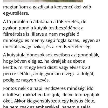
megtanítom a gazdikat a kedvencükkel való
együttélésre.
A fő probléma általában a túlszeretés, de
gyakori gond a kutyák testbeszédének a
félreértése is, illetve a nem megfelelő
minőségű és mennyiségű foglalkozás, legyen az
mentális vagy fizikai, és a rendszertelenség.
A kutyatulajdonosok sok esetben azt gondolják,
hogy bőven elég az, ha kirakják az ebet a
kertbe, mint egy kerti díszt, vagy elviszik 20
percre sétálni, amíg gyorsan elvégzi a dolgát,
pedig ez nagyon kevés.
Fontos nekik a napi rendszeres minőségi idő
eltöltése, miközben tanítjuk, illetve lemozgatjuk
őket. Akkor kiegyensúlyozott egy kutyus élete,
ha nem csak az emberekkel, hanem a saját