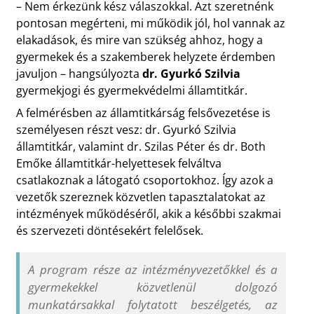
– Nem érkezünk kész válaszokkal. Azt szeretnénk
pontosan megérteni, mi működik jól, hol vannak az
elakadások, és mire van szükség ahhoz, hogy a
gyermekek és a szakemberek helyzete érdemben
javuljon – hangsúlyozta
dr. Gyurkó Szilvia
gyermekjogi és gyermekvédelmi államtitkár.
A felmérésben az államtitkárság felsővezetése is
személyesen részt vesz: dr. Gyurkó Szilvia
államtitkár, valamint dr. Szilas Péter és dr. Both
Emőke államtitkár-helyettesek felváltva
csatlakoznak a látogató csoportokhoz. Így azok a
vezetők szereznek közvetlen tapasztalatokat az
intézmények működéséről, akik a későbbi szakmai
és szervezeti döntésekért felelősek.
A program része az intézményvezetőkkel és a
gyermekekkel közvetlenül dolgozó
munkatársakkal folytatott beszélgetés, az