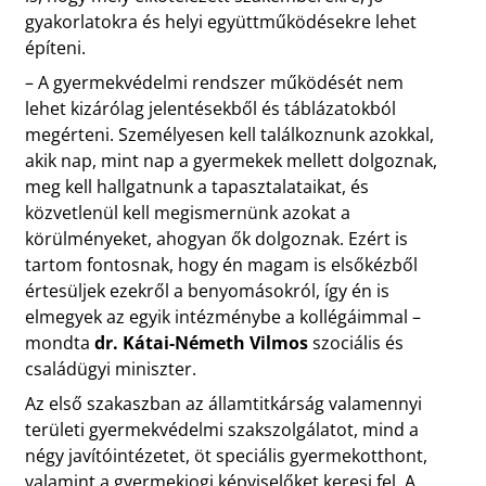
gyakorlatokra és helyi együttműködésekre lehet
építeni.
– A gyermekvédelmi rendszer működését nem
lehet kizárólag jelentésekből és táblázatokból
megérteni. Személyesen kell találkoznunk azokkal,
akik nap, mint nap a gyermekek mellett dolgoznak,
meg kell hallgatnunk a tapasztalataikat, és
közvetlenül kell megismernünk azokat a
körülményeket, ahogyan ők dolgoznak. Ezért is
tartom fontosnak, hogy én magam is elsőkézből
értesüljek ezekről a benyomásokról, így én is
elmegyek az egyik intézménybe a kollégáimmal –
mondta
dr. Kátai-Németh Vilmos
szociális és
családügyi miniszter.
Az első szakaszban az államtitkárság valamennyi
területi gyermekvédelmi szakszolgálatot, mind a
négy javítóintézetet, öt speciális gyermekotthont,
valamint a gyermekjogi képviselőket keresi fel. A