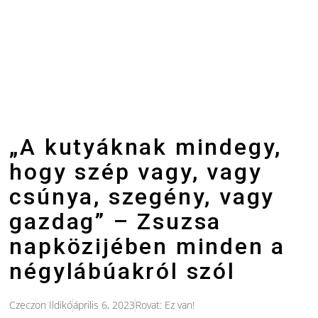
„A kutyáknak mindegy,
hogy szép vagy, vagy
csúnya, szegény, vagy
gazdag” – Zsuzsa
napközijében minden a
négylábúakról szól
Czeczon Ildikó
április 6, 2023
Rovat:
Ez van!