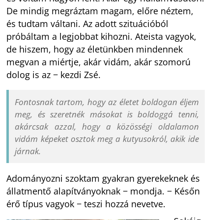
De mindig megráztam magam, előre néztem,
és tudtam váltani. Az adott szituációból
próbáltam a legjobbat kihozni. Ateista vagyok,
de hiszem, hogy az életünkben mindennek
megvan a miértje, akár vidám, akár szomorú
dolog is az − kezdi Zsé.
Fontosnak tartom, hogy az életet boldogan éljem
meg, és szeretnék másokat is boldoggá tenni,
akárcsak azzal, hogy a közösségi oldalamon
vidám képeket osztok meg a kutyusokról, akik ide
járnak.
Adományozni szoktam gyakran gyerekeknek és
állatmentő alapítványoknak − mondja. − Későn
érő típus vagyok − teszi hozzá nevetve.