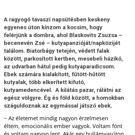
A ragyogó tavaszi napsütésben keskeny
egyenes úton kínzom a kocsim, hogy
felérjünk a dombra, ahol Blaskovits Zsuzsa –
becenevén Zsé – kutyapanzióját/napközijét
találom. Biatorbágy tetején, védett falak
között, parkosított kertben, mesebeli házikó,
az udvarban hátul pedig kutyaparadicsom.
Ebek számára kialakított, fűtött-hűtött
kutyalak, több elkerített kifutó,
kutyamedencével. A kilátás pazar, rálátni az
egész völgyre. Ég és föld között, a homokban
száguldoznak az egymással játszó ebek.
− Az életemet mindig nagyon érzelmesen
éltem, emocionális ember vagyok. Voltam fönt
és voltam nagyon lent. Akár egy hullámvasúton.