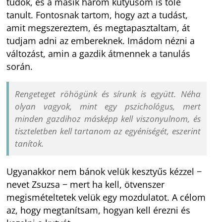
tudok, és a másik három kutyusom is tőle
tanult. Fontosnak tartom, hogy azt a tudást,
amit megszereztem, és megtapasztaltam, át
tudjam adni az embereknek. Imádom nézni a
változást, amin a gazdik átmennek a tanulás
során.
Rengeteget röhögünk és sírunk is együtt. Néha
olyan vagyok, mint egy pszichológus, mert
minden gazdihoz másképp kell viszonyulnom, és
tiszteletben kell tartanom az egyéniségét, eszerint
tanítok.
Ugyanakkor nem bánok velük kesztyűs kézzel −
nevet Zsuzsa − mert ha kell, ötvenszer
megismételtetek velük egy mozdulatot. A célom
az, hogy megtanítsam, hogyan kell érezni és