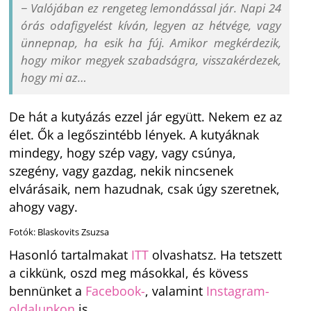
− Valójában ez rengeteg lemondással jár. Napi 24
órás odafigyelést kíván, legyen az hétvége, vagy
ünnepnap, ha esik ha fúj. Amikor megkérdezik,
hogy mikor megyek szabadságra, visszakérdezek,
hogy mi az…
De hát a kutyázás ezzel jár együtt. Nekem ez az
élet. Ők a legőszintébb lények. A kutyáknak
mindegy, hogy szép vagy, vagy csúnya,
szegény, vagy gazdag, nekik nincsenek
elvárásaik, nem hazudnak, csak úgy szeretnek,
ahogy vagy.
Fotók: Blaskovits Zsuzsa
Hasonló tartalmakat
ITT
olvashatsz. Ha tetszett
a cikkünk, oszd meg másokkal, és kövess
bennünket a
Facebook-
, valamint
Instagram-
oldalunkon
is.