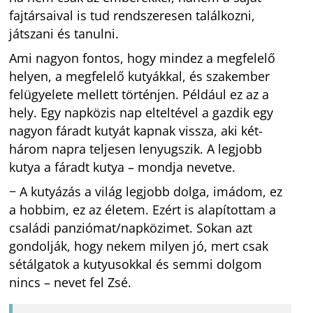
fajtársaival is tud rendszeresen találkozni,
játszani és tanulni.
Ami nagyon fontos, hogy mindez a megfelelő
helyen, a megfelelő kutyákkal, és szakember
felügyelete mellett történjen. Például ez az a
hely. Egy napközis nap elteltével a gazdik egy
nagyon fáradt kutyát kapnak vissza, aki két-
három napra teljesen lenyugszik. A legjobb
kutya a fáradt kutya – mondja nevetve.
− A kutyázás a világ legjobb dolga, imádom, ez
a hobbim, ez az életem. Ezért is alapítottam a
családi panziómat/napközimet. Sokan azt
gondolják, hogy nekem milyen jó, mert csak
sétálgatok a kutyusokkal és semmi dolgom
nincs – nevet fel Zsé.