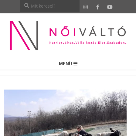
NŐI
MENÜ
VÁLTÓ