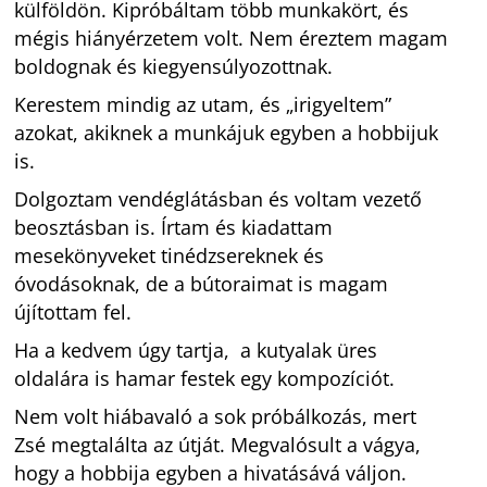
külföldön. Kipróbáltam több munkakört, és
mégis hiányérzetem volt. Nem éreztem magam
boldognak és kiegyensúlyozottnak.
Kerestem mindig az utam, és „irigyeltem”
azokat, akiknek a munkájuk egyben a hobbijuk
is.
Dolgoztam vendéglátásban és voltam vezető
beosztásban is. Írtam és kiadattam
mesekönyveket tinédzsereknek és
óvodásoknak, de a bútoraimat is magam
újítottam fel.
Ha a kedvem úgy tartja, a kutyalak üres
oldalára is hamar festek egy kompozíciót.
Nem volt hiábavaló a sok próbálkozás, mert
Zsé megtalálta az útját. Megvalósult a vágya,
hogy a hobbija egyben a hivatásává váljon.