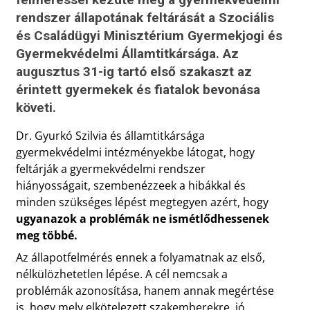
rendszer állapotának feltárását a Szociális
és Családügyi Minisztérium Gyermekjogi és
Gyermekvédelmi Államtitkársága. Az
augusztus 31-ig tartó első szakaszt az
érintett gyermekek és fiatalok bevonása
követi.
Dr. Gyurkó Szilvia és államtitkársága
gyermekvédelmi intézményekbe látogat, hogy
feltárják a gyermekvédelmi rendszer
hiányosságait, szembenézzeek a hibákkal és
minden szükséges lépést megtegyen azért, hogy
ugyanazok a problémák ne ismétlődhessenek
meg többé.
Az állapotfelmérés ennek a folyamatnak az első,
nélkülözhetetlen lépése. A cél nemcsak a
problémák azonosítása, hanem annak megértése
is, hogy mely elkötelezett szakemberekre, jó