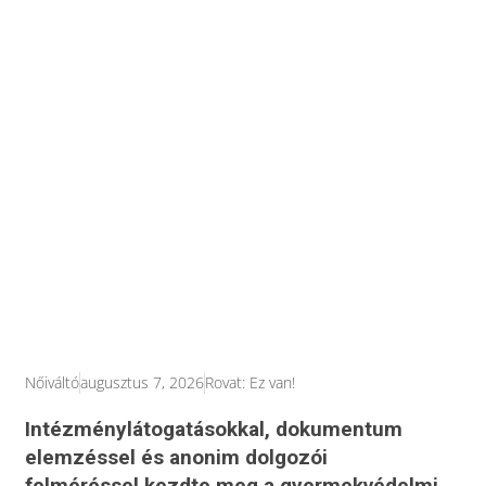
Nőiváltó
augusztus 7, 2026
Rovat:
Ez van!
Intézménylátogatásokkal, dokumentum
elemzéssel és anonim dolgozói
felméréssel kezdte meg a gyermekvédelmi