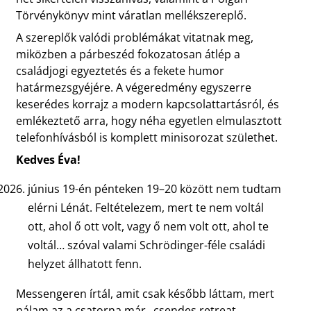
Törvénykönyv mint váratlan mellékszereplő.
A szereplők valódi problémákat vitatnak meg,
miközben a párbeszéd fokozatosan átlép a
családjogi egyeztetés és a fekete humor
határmezsgyéjére. A végeredmény egyszerre
keserédes korrajz a modern kapcsolattartásról, és
emlékeztető arra, hogy néha egyetlen elmulasztott
telefonhívásból is komplett minisorozat születhet.
Kedves Éva!
június 19-én pénteken 19–20 között nem tudtam
elérni Lénát. Feltételezem, mert te nem voltál
ott, ahol ő ott volt, vagy ő nem volt ott, ahol te
voltál… szóval valami Schrödinger-féle családi
helyzet állhatott fenn.
Messengeren írtál, amit csak később láttam, mert
nálam az a csatorna már „csendes retreat