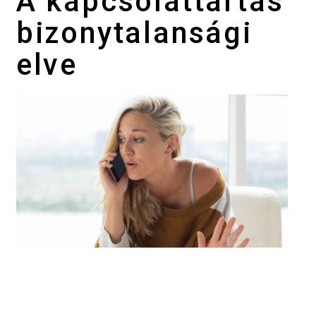
A kapcsolattartás
bizonytalansági
elve