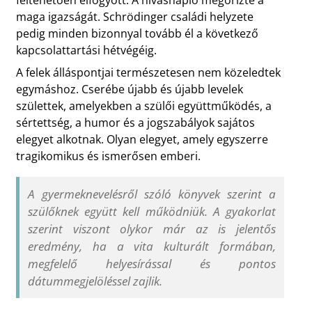
feltehetően elfogyott. A hívásnapló megőrizte a
maga igazságát. Schrödinger családi helyzete
pedig minden bizonnyal tovább él a következő
kapcsolattartási hétvégéig.
A felek álláspontjai természetesen nem közeledtek
egymáshoz. Cserébe újabb és újabb levelek
születtek, amelyekben a szülői együttműködés, a
sértettség, a humor és a jogszabályok sajátos
elegyet alkotnak. Olyan elegyet, amely egyszerre
tragikomikus és ismerősen emberi.
A gyermeknevelésről szóló könyvek szerint a
szülőknek együtt kell működniük. A gyakorlat
szerint viszont olykor már az is jelentős
eredmény, ha a vita kulturált formában,
megfelelő helyesírással és pontos
dátummegjelöléssel zajlik.