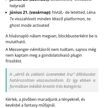
helyreáll
június 21. (vasárnap):
hívtál,- de letetted, Léna
7x visszahívott minden létező platformon, te:
ghost mode activated
A hívásnapló nálam megvan, blockbusterként be is
mutatható.
A Messenger-némításról nem tudtam, sajnos még
nem kaptam meg a gondolatolvasó plugin
frissítést.
A „sértő és zaklató üzeneteket írsz” állításodat
határozottan visszautasítom. Ez így ebben a
formában inkább kreatív írás kategória.
Kérlek, a jövőben maradjunk a tényeknél, és
kevésbé a fantasy műfajnál.