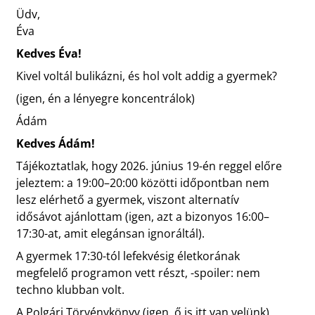
Üdv,
Éva
Kedves Éva!
Kivel voltál bulikázni, és hol volt addig a gyermek?
(igen, én a lényegre koncentrálok)
Ádám
Kedves Ádám!
Tájékoztatlak, hogy 2026. június 19-én reggel előre
jeleztem: a 19:00–20:00 közötti időpontban nem
lesz elérhető a gyermek, viszont alternatív
idősávot ajánlottam (igen, azt a bizonyos 16:00–
17:30-at, amit elegánsan ignoráltál).
A gyermek 17:30-tól lefekvésig életkorának
megfelelő programon vett részt, -spoiler: nem
techno klubban volt.
A Polgári Törvénykönyv (igen, ő is itt van velünk)