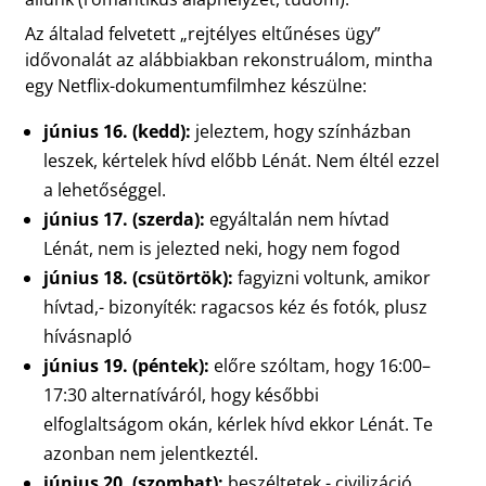
Az általad felvetett „rejtélyes eltűnéses ügy”
idővonalát az alábbiakban rekonstruálom, mintha
egy Netflix-dokumentumfilmhez készülne:
június 16. (kedd):
jeleztem, hogy színházban
leszek, kértelek hívd előbb Lénát. Nem éltél ezzel
a lehetőséggel.
június 17. (szerda):
egyáltalán nem hívtad
Lénát, nem is jelezted neki, hogy nem fogod
június 18. (csütörtök):
fagyizni voltunk, amikor
hívtad,- bizonyíték: ragacsos kéz és fotók, plusz
hívásnapló
június 19. (péntek):
előre szóltam, hogy 16:00–
17:30 alternatíváról, hogy későbbi
elfoglaltságom okán, kérlek hívd ekkor Lénát. Te
azonban nem jelentkeztél.
június 20. (szombat):
beszéltetek,- civilizáció