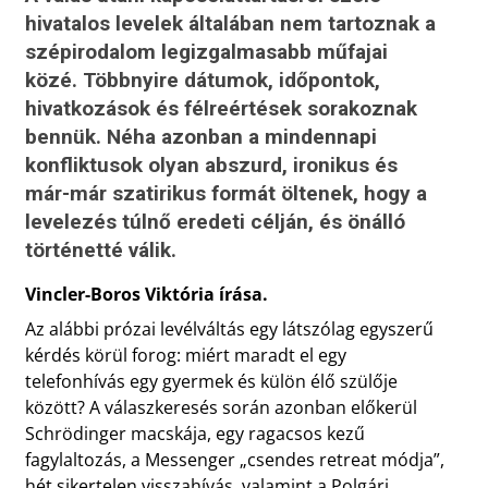
hivatalos levelek általában nem tartoznak a
szépirodalom legizgalmasabb műfajai
közé. Többnyire dátumok, időpontok,
hivatkozások és félreértések sorakoznak
bennük. Néha azonban a mindennapi
konfliktusok olyan abszurd, ironikus és
már-már szatirikus formát öltenek, hogy a
levelezés túlnő eredeti célján, és önálló
történetté válik.
Vincler-Boros Viktória írása.
Az alábbi prózai levélváltás egy látszólag egyszerű
kérdés körül forog: miért maradt el egy
telefonhívás egy gyermek és külön élő szülője
között? A válaszkeresés során azonban előkerül
Schrödinger macskája, egy ragacsos kezű
fagylaltozás, a Messenger „csendes retreat módja”,
hét sikertelen visszahívás, valamint a Polgári