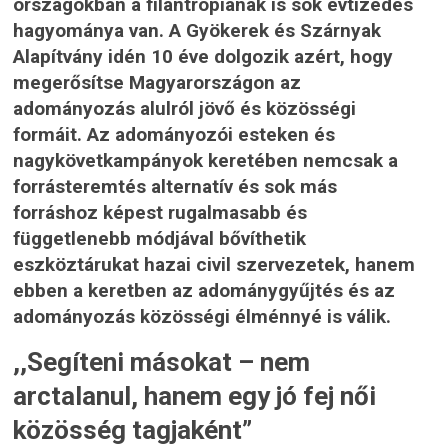
országokban a filantrópiának is sok évtizedes
hagyománya van. A Gyökerek és Szárnyak
Alapítvány idén 10 éve dolgozik azért, hogy
megerősítse Magyarországon az
adományozás alulról jövő és közösségi
formáit. Az adományozói esteken és
nagykövetkampányok keretében nemcsak a
forrásteremtés alternatív és sok más
forráshoz képest rugalmasabb és
függetlenebb módjával bővíthetik
eszköztárukat hazai civil szervezetek, hanem
ebben a keretben az adománygyűjtés és az
adományozás közösségi élménnyé is válik.
,,Segíteni másokat – nem
arctalanul, hanem egy jó fej női
közösség tagjaként”