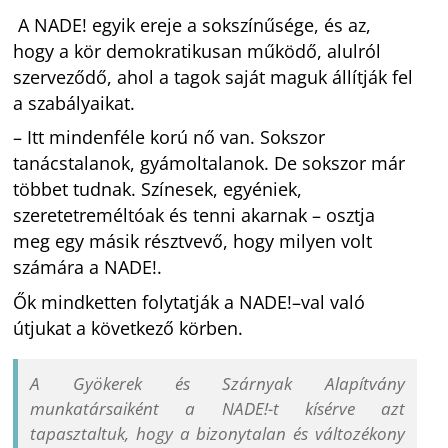
A NADE! egyik ereje a sokszínűsége, és az,
hogy a kör demokratikusan működő, alulról
szerveződő, ahol a tagok saját maguk állítják fel
a szabályaikat.
– Itt mindenféle korú nő van. Sokszor
tanácstalanok, gyámoltalanok. De sokszor már
többet tudnak. Színesek, egyéniek,
szeretetreméltóak és tenni akarnak – osztja
meg egy másik résztvevő, hogy milyen volt
számára a NADE!.
Ők mindketten folytatják a NADE!–val való
útjukat a következő körben.
A Gyökerek és Szárnyak Alapítvány
munkatársaiként a NADE!-t kísérve azt
tapasztaltuk, hogy a bizonytalan és változékony