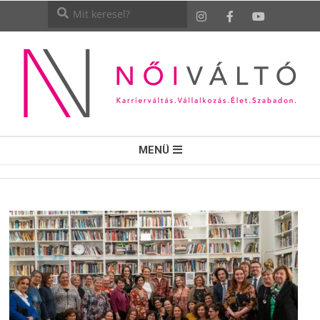
NŐI
MENÜ
VÁLTÓ