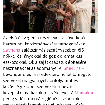
Az első év végén a résztvevők a következő
három női kezdeményezést támogatták: a
Szívhang
sajátszínház szegénységben élő
nőkkel és lányokkal dolgozik dramatikus
eszközökkel. Ők a saját csapatuk építésére
használták fel az adományt. A
She4She
–
bevándorló és menedékkérő nőket támogató
szervezet magyar nyelvtanfolyamot és
közösségi klubot szervezett magyar
középiskolás diákok részvételével. A
Mamakör
pedig vidéki mentálhigiénés csoportok
megtartását lehetővé tevő infrastruktúrát