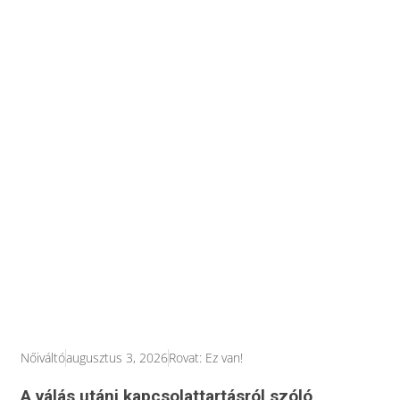
Nőiváltó
augusztus 3, 2026
Rovat:
Ez van!
A válás utáni kapcsolattartásról szóló