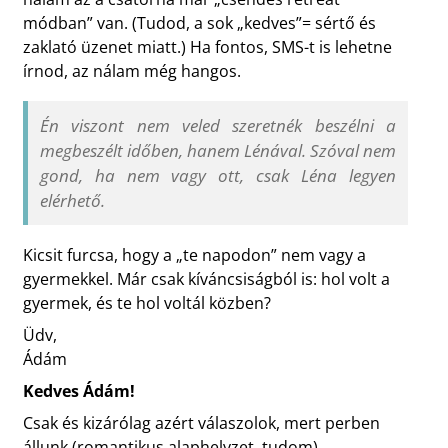
módban” van. (Tudod, a sok „kedves”= sértő és
zaklató üzenet miatt.) Ha fontos, SMS-t is lehetne
írnod, az nálam még hangos.
Én viszont nem veled szeretnék beszélni a
megbeszélt időben, hanem Lénával. Szóval nem
gond, ha nem vagy ott, csak Léna legyen
elérhető.
Kicsit furcsa, hogy a „te napodon” nem vagy a
gyermekkel. Már csak kíváncsiságból is: hol volt a
gyermek, és te hol voltál közben?
Üdv,
Ádám
Kedves Ádám!
Csak és kizárólag azért válaszolok, mert perben
állunk (romantikus alaphelyzet, tudom).