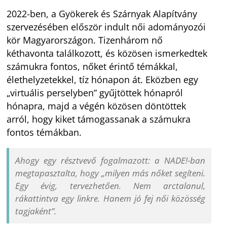
2022-ben, a Gyökerek és Szárnyak Alapítvány
szervezésében először indult női adományozói
kör Magyarországon. Tizenhárom nő
kéthavonta találkozott, és közösen ismerkedtek
számukra fontos, nőket érintő témákkal,
élethelyzetekkel, tíz hónapon át. Eközben egy
„virtuális perselyben” gyűjtöttek hónapról
hónapra, majd a végén közösen döntöttek
arról, hogy kiket támogassanak a számukra
fontos témákban.
Ahogy egy résztvevő fogalmazott: a NADE!-ban
megtapasztalta, hogy „milyen más nőket segíteni.
Egy évig, tervezhetően. Nem arctalanul,
rákattintva egy linkre. Hanem jó fej női közösség
tagjaként”.