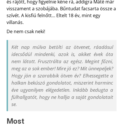
és rájött, hogy figyelnie kéne rá, addigra Máté már
visszament a szobájába. Bűntudat facsarta össze a
szívét. A kisfiú felnőtt… Eltelt 18 év, mint egy
villanás.
De nem csak neki!
Két nap múlva betölti az ötvenet, ráadásul
idecsődül mindenki, azok is, akiket évek óta
nem látott. Frusztrálta az egész. Megint főzni,
meg az a sok ember! Mire jó ez? Mit ünnepeljek?
Hogy jön a szarabbik ötven év? Elhessegette a
halkan bekúszó gondolatot, miszerint harminc
éve ugyanilyen elégedetlen. Inkább bedugta a
fülhallgatót, hogy ne hallja a saját gondolatait
se.
Most