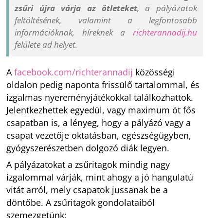
zsűri újra várja az ötleteket
, a pályázatok
feltöltésének, valamint a legfontosabb
információknak, híreknek a
richterannadij.hu
felülete ad helyet.
A
facebook.com/richterannadij
közösségi
oldalon pedig naponta frissülő tartalommal, és
izgalmas nyereményjátékokkal találkozhattok.
Jelentkezhettek egyedül, vagy maximum öt fős
csapatban is, a lényeg, hogy a pályázó vagy a
csapat vezetője oktatásban, egészségügyben,
gyógyszerészetben dolgozó diák legyen.
A pályázatokat a zsűritagok mindig nagy
izgalommal várják, mint ahogy a jó hangulatú
vitát arról, mely csapatok jussanak be a
döntőbe. A zsűritagok gondolataiból
szemezgetünk: