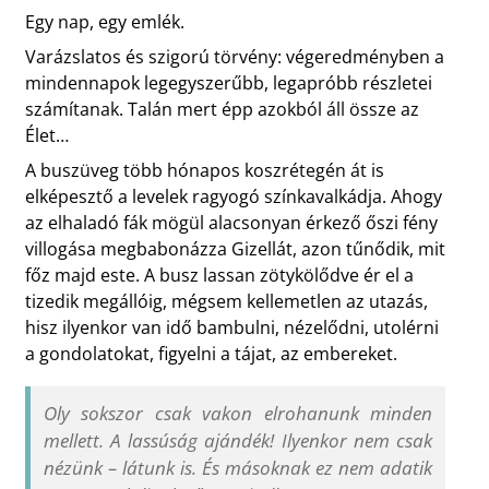
Egy nap, egy emlék.
Varázslatos és szigorú törvény: végeredményben a
mindennapok legegyszerűbb, legapróbb részletei
számítanak. Talán mert épp azokból áll össze az
Élet…
A buszüveg több hónapos koszrétegén át is
elképesztő a levelek ragyogó színkavalkádja. Ahogy
az elhaladó fák mögül alacsonyan érkező őszi fény
villogása megbabonázza Gizellát, azon tűnődik, mit
főz majd este. A busz lassan zötykölődve ér el a
tizedik megállóig, mégsem kellemetlen az utazás,
hisz ilyenkor van idő bambulni, nézelődni, utolérni
a gondolatokat, figyelni a tájat, az embereket.
Oly sokszor csak vakon elrohanunk minden
mellett. A lassúság ajándék! Ilyenkor nem csak
nézünk – látunk is. És másoknak ez nem adatik