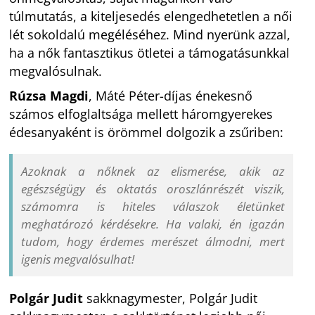
túlmutatás, a kiteljesedés elengedhetetlen a női
lét sokoldalú megéléséhez. Mind nyerünk azzal,
ha a nők fantasztikus ötletei a támogatásunkkal
megvalósulnak.
Rúzsa Magdi
, Máté Péter-díjas énekesnő
számos elfoglaltsága mellett háromgyerekes
édesanyaként is örömmel dolgozik a zsűriben:
Azoknak a nőknek az elismerése, akik az
egészségügy és oktatás oroszlánrészét viszik,
számomra is hiteles válaszok életünket
meghatározó kérdésekre. Ha valaki, én igazán
tudom, hogy érdemes merészet álmodni, mert
igenis megvalósulhat!
Polgár Judit
sakknagymester, Polgár Judit