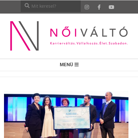
NŐI
MENÜ
VÁLTÓ