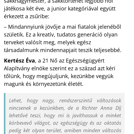
sakknagymester, a sakktörténet legjobb női
játékosa két éve, a junior kategóriával együtt
érkezett a zsűribe:
– Mindannyiunk jövője a mai fiatalok jelenéből
születik. Ez a kreatív, tudatos generáció olyan
terveket valósít meg, melyek egész
társadalmunk mindennapjait teszik teljesebbé.
Kertész Éva
, a 21 Nő az Egészségügyért
Alapítvány elnöke szerint ez a század azt kéri
tőlünk, hogy megújuljunk, kezünkbe vegyük
magunk és környezetünk életét.
Lehet, hogy nagy, rendszerszintű változások
nincsenek a kezünkben, de a Richter Anna Díj
lehetővé teszi, hogy mi is javíthassuk a minket
körbevevő világot, az egészségügy és az oktatás
pedig két olyan terület, amiben minden változás