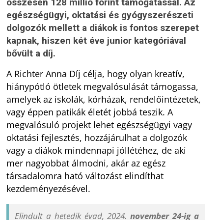
összesen 128 millió forint támogatással. Az
egészségügyi, oktatási és gyógyszerészeti
dolgozók mellett a diákok is fontos szerepet
kapnak, hiszen két éve junior kategóriával
bővült a díj.
A Richter Anna Díj célja, hogy olyan kreatív,
hiánypótló ötletek megvalósulását támogassa,
amelyek az iskolák, kórházak, rendelőintézetek,
vagy éppen patikák életét jobbá teszik. A
megvalósuló projekt lehet egészségügyi vagy
oktatási fejlesztés, hozzájárulhat a dolgozók
vagy a diákok mindennapi jóllétéhez, de aki
mer nagyobbat álmodni, akár az egész
társadalomra ható változást elindíthat
kezdeményezésével.
Elindult a hetedik évad, 2024.
november 24-ig a