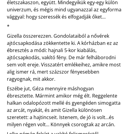
életszakaszon, együtt. Mindegyikük egy-egy külön
univerzum, és mégis mind ugyanazzal az egyforma
vággyal: hogy szeressék és elfogadják őket…
*
Gizella összerezzen. Gondolataiból a nővérek
ajtócsapkodása zökkentette ki. A kórházban ez az
ébresztés a módi: hajnali 5-kor kiabálás,
ajtócsapkodás, vakító fény. De már felháborodni
sem volt ereje. Visszatért emlékeihez, amikre most
alig ismer rá, mert százszor fényesebben
ragyognak, mit akkor.
Eszébe jut, Géza mennyire máshogyan
ébresztette. Mármint amikor még élt. Reggelente
halkan odalopózott mellé és gyengéden simogatta
az arcát, nyakát, és amit Gizella különösen
szeretett: a hajtincseit. Istenem, de jó is volt…és
milyen régen volt… Könnyek csorogtak az arcán.