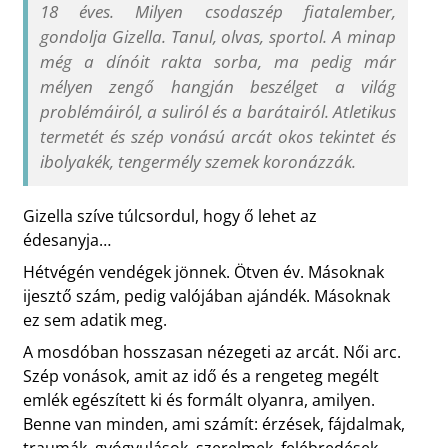
18 éves. Milyen csodaszép fiatalember,
gondolja Gizella. Tanul, olvas, sportol. A minap
még a dínóit rakta sorba, ma pedig már
mélyen zengő hangján beszélget a világ
problémáiról, a suliról és a barátairól. Atletikus
termetét és szép vonású arcát okos tekintet és
ibolyakék, tengermély szemek koronázzák.
Gizella szíve túlcsordul, hogy ő lehet az
édesanyja…
Hétvégén vendégek jönnek. Ötven év. Másoknak
ijesztő szám, pedig valójában ajándék. Másoknak
ez sem adatik meg.
A mosdóban hosszasan nézegeti az arcát. Női arc.
Szép vonások, amit az idő és a rengeteg megélt
emlék egészített ki és formált olyanra, amilyen.
Benne van minden, ami számít: érzések, fájdalmak,
traumák, gyógyulások, szerelmek, felébredések,