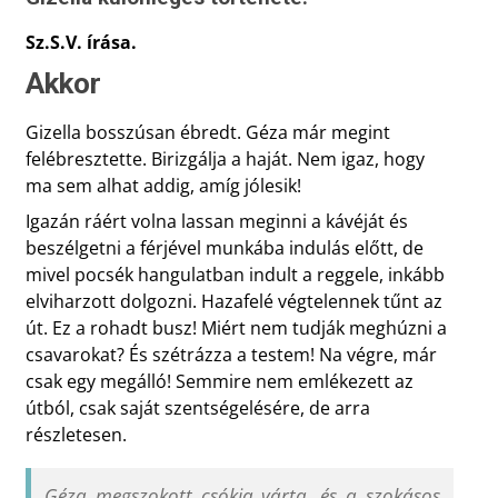
Sz.S.V. írása.
Akkor
Gizella bosszúsan ébredt. Géza már megint
felébresztette. Birizgálja a haját. Nem igaz, hogy
ma sem alhat addig, amíg jólesik!
Igazán ráért volna lassan meginni a kávéját és
beszélgetni a férjével munkába indulás előtt, de
mivel pocsék hangulatban indult a reggele, inkább
elviharzott dolgozni. Hazafelé végtelennek tűnt az
út. Ez a rohadt busz! Miért nem tudják meghúzni a
csavarokat? És szétrázza a testem! Na végre, már
csak egy megálló! Semmire nem emlékezett az
útból, csak saját szentségelésére, de arra
részletesen.
Géza megszokott csókja várta, és a szokásos