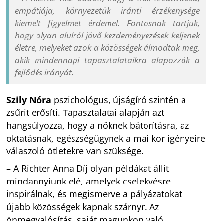
empátiája, környezetük iránti érzékenysége
kiemelt figyelmet érdemel. Fontosnak tartjuk,
hogy olyan alulról jövő kezdeményezések keljenek
életre, melyeket azok a közösségek álmodtak meg,
akik mindennapi tapasztalataikra alapozzák a
fejlődés irányát.
Szily Nóra
pszichológus, újságíró szintén a
zsűrit erősíti. Tapasztalatai alapján azt
hangsúlyozza, hogy a nőknek bátorításra, az
oktatásnak, egészségügynek a mai kor igényeire
válaszoló ötletekre van szüksége.
– A Richter Anna Díj olyan példákat állít
mindannyiunk elé, amelyek cselekvésre
inspirálnak, és megismerve a pályázatokat
újabb közösségek kapnak szárnyr. Az
önmegvalósítás, saját magunkon való