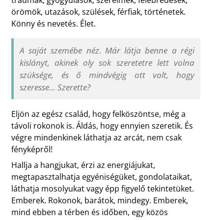
örömök, utazások, szülések, férfiak, történetek.
Könny és nevetés. Élet.
A saját szemébe néz. Már látja benne a régi
kislányt, akinek oly sok szeretetre lett volna
szüksége, és ő mindvégig ott volt, hogy
szeresse… Szerette?
Eljön az egész család, hogy felköszöntse, még a
távoli rokonok is. Áldás, hogy ennyien szeretik. És
végre mindenkinek láthatja az arcát, nem csak
fényképről!
Hallja a hangjukat, érzi az energiájukat,
megtapasztalhatja egyéniségüket, gondolataikat,
láthatja mosolyukat vagy épp figyelő tekintetüket.
Emberek. Rokonok, barátok, mindegy. Emberek,
mind ebben a térben és időben, egy közös