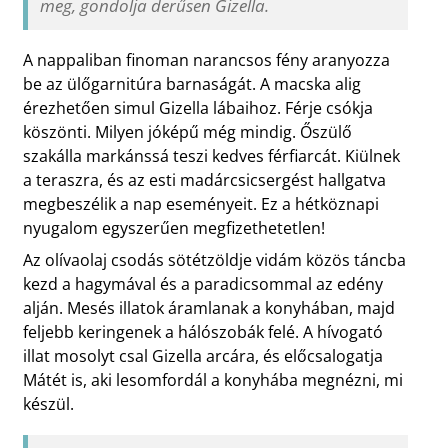
meg, gondolja derűsen Gizella.
A nappaliban finoman narancsos fény aranyozza
be az ülőgarnitúra barnaságát. A macska alig
érezhetően simul Gizella lábaihoz. Férje csókja
köszönti. Milyen jóképű még mindig. Őszülő
szakálla markánssá teszi kedves férfiarcát. Kiülnek
a teraszra, és az esti madárcsicsergést hallgatva
megbeszélik a nap eseményeit. Ez a hétköznapi
nyugalom egyszerűen megfizethetetlen!
Az olívaolaj csodás sötétzöldje vidám közös táncba
kezd a hagymával és a paradicsommal az edény
alján. Mesés illatok áramlanak a konyhában, majd
feljebb keringenek a hálószobák felé. A hívogató
illat mosolyt csal Gizella arcára, és előcsalogatja
Mátét is, aki lesomfordál a konyhába megnézni, mi
készül.