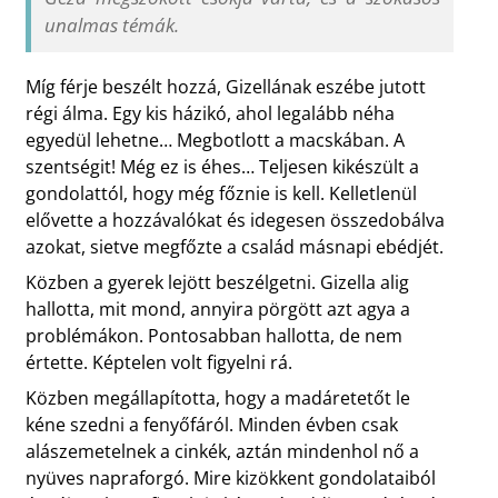
unalmas témák.
Míg férje beszélt hozzá, Gizellának eszébe jutott
régi álma. Egy kis házikó, ahol legalább néha
egyedül lehetne… Megbotlott a macskában. A
szentségit! Még ez is éhes… Teljesen kikészült a
gondolattól, hogy még főznie is kell. Kelletlenül
elővette a hozzávalókat és idegesen összedobálva
azokat, sietve megfőzte a család másnapi ebédjét.
Közben a gyerek lejött beszélgetni. Gizella alig
hallotta, mit mond, annyira pörgött azt agya a
problémákon. Pontosabban hallotta, de nem
értette. Képtelen volt figyelni rá.
Közben megállapította, hogy a madáretetőt le
kéne szedni a fenyőfáról. Minden évben csak
alászemetelnek a cinkék, aztán mindenhol nő a
nyüves napraforgó. Mire kizökkent gondolataiból