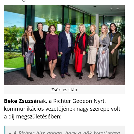
Zsűri és stáb
Beke Zsuzsá
nak, a Richter Gedeon Nyrt.
kommunikációs vezetőjének nagy szerepe volt
a díj megszületésében:
– A Richter hisz abban, hogy a nők kreativitása,