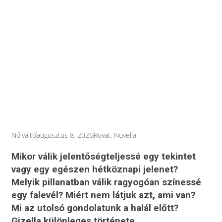
Nőiváltó
augusztus 8, 2026
Rovat:
Novella
Mikor válik jelentőségteljessé egy tekintet
vagy egy egészen hétköznapi jelenet?
Melyik pillanatban válik ragyogóan színessé
egy falevél? Miért nem látjuk azt, ami van?
Mi az utolsó gondolatunk a halál előtt?
Gizella különleges története.