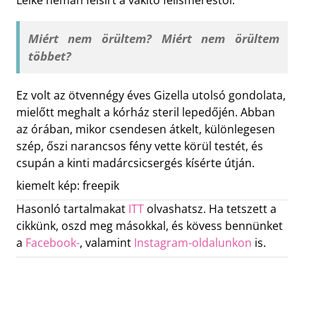
Lelke némán felsírt a vakító felismeréstől.
Miért nem örültem? Miért nem örültem
többet?
Ez volt az ötvennégy éves Gizella utolsó gondolata,
mielőtt meghalt a kórház steril lepedőjén. Abban
az órában, mikor csendesen átkelt, különlegesen
szép, őszi narancsos fény vette körül testét, és
csupán a kinti madárcsicsergés kísérte útján.
kiemelt kép: freepik
Hasonló tartalmakat
ITT
olvashatsz. Ha tetszett a
cikkünk, oszd meg másokkal, és kövess bennünket
a
Facebook-
, valamint
Instagram-oldalunkon
is.