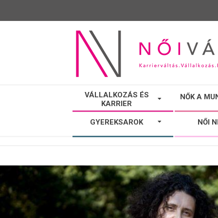
NŐI
VÁLLALKOZÁS ÉS
NŐK A MU
KARRIER
VÁLTÓ
GYEREKSAROK
NŐI 