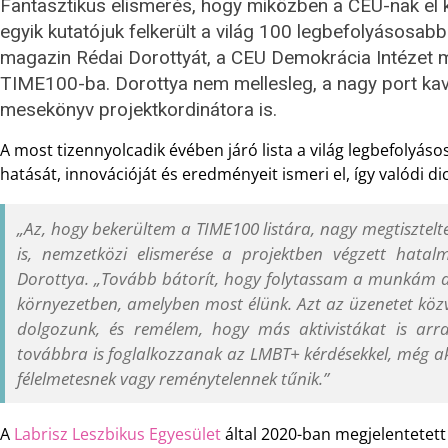
Fantasztikus elismerés, hogy miközben a CEU-nak el 
egyik kutatójuk felkerült a világ 100 legbefolyásosab
magazin Rédai Dorottyát, a CEU Demokrácia Intézet m
TIME100-ba. Dorottya nem mellesleg, a nagy port k
mesekönyv projektkordinátora is.
A most tizennyolcadik évében járó lista a világ legbefolyás
hatását, innovációját és eredményeit ismeri el, így valódi dic
„Az, hogy bekerültem a TIME100 listára, nagy megtiszte
is, nemzetközi elismerése a projektben végzett hat
Dorottya. „Tovább bátorít, hogy folytassam a munkám ab
környezetben, amelyben most élünk. Azt az üzenetet közv
dolgozunk, és remélem, hogy más aktivistákat is ar
továbbra is foglalkozzanak az LMBT+ kérdésekkel, még akk
félelmetesnek vagy reménytelennek tűnik.”
A
Labrisz Leszbikus Egyesület
által 2020-ban megjelentetett