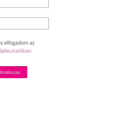
és elfogadom az
ájékoztatóban
liratkozás