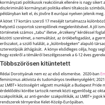
kormányzati politikusok reakcióinak ellenére is nagy sikert
diszkrimináló kormányzati politika elleni tiltakozás szimból
példányban kelt el, és jövőre 8 európai nyelven jelenik meg.
A kötet 17 kortárs szerző 17 meséjét tartalmazza különböz
helyzetű csoportok szereplőinek megjelenítésével. A jól i
történetek számos „tabu” illetve „érzékeny” kérdéssel fogl
közötti szerelmet, a nemváltást, az örökbefogadást, a gyer
erőszakot, a szülő halálát, a „különbségeken” alapuló társa
sztereotípiák áthágását. A könyv elsődleges célja, hogy seg
hogy ezekről a témákról beszélgessenek a 6-12 éves gyereke
Többszörösen kitüntetett
Rédai Dorottyának nem ez az első elismerése. 2020-ban
Em
feminizmus aktivista és tudományos tevékenységéért; 2021
az LMBT+ közösségért végzett munkáját a Budapest Pride me
érdeklődési körébe tartozik nemek közti egyenlőség az ok
szakpolitikák, az anti-gender szakpolitikák, az LMBT+ jogok
rendszerek térnyerése Kelet-Közép-Európában.