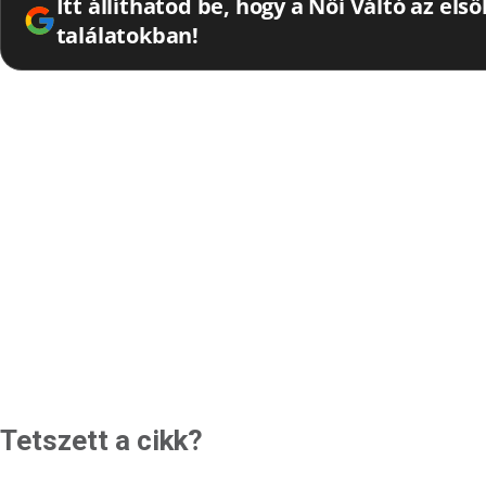
Itt állíthatod be, hogy a Női Váltó az els
találatokban!
Tetszett a cikk?