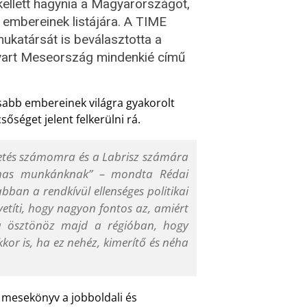
kellett hagynia a Magyarországot,
b embereinek listájára. A TIME
ukatársát is beválasztotta a
avart Meseország mindenkié című
osabb embereinek világra gyakorolt
sőséget jelent felkerülni rá.
ltetés számomra és a Labrisz számára
almas munkánknak” – mondta Rédai
ban a rendkívül ellenséges politikai
etíti, hogy nagyon fontos az, amiért
ra ösztönöz majd a régióban, hogy
or is, ha ez nehéz, kimerítő és néha
 mesekönyv a jobboldali és