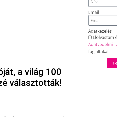
Email
Adatkezelés
Elolvastam 
Adatvédelmi T
foglaltakat
Fe
ját, a világ 100
é választották!