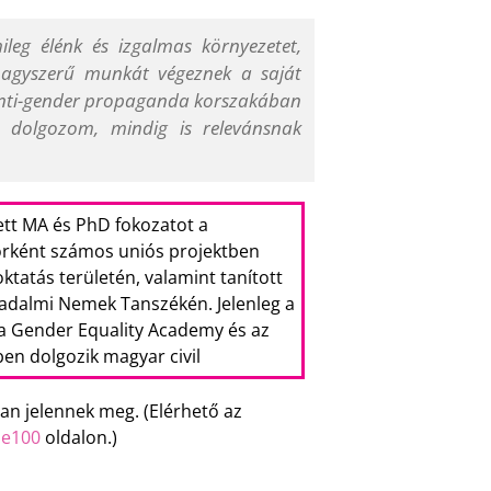
ileg élénk és izgalmas környezetet,
nagyszerű munkát végeznek a saját
 anti-gender propaganda korszakában
 dolgozom, mindig is relevánsnak
tt MA és PhD fokozatot a
orként számos uniós projektben
tatás területén, valamint tanított
adalmi Nemek Tanszékén. Jelenleg a
 Gender Equality Academy és az
en dolgozik magyar civil
ban jelennek meg. (Elérhető az
me100
oldalon.)