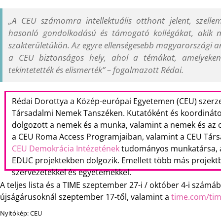
„A CEU számomra intellektuális otthont jelent, szellem
hasonló gondolkodású és támogató kollégákat, akik 
szakterületükön. Az egyre ellenségesebb magyarországi
a CEU biztonságos hely, ahol a témákat, amelyeken
tekintetették és elismerték” – fogalmazott Rédai.
Rédai Dorottya a Közép-európai Egyetemen (CEU) szerze
Társadalmi Nemek Tanszéken. Kutatóként és koordinát
dolgozott a nemek és a munka, valamint a nemek és az ok
a CEU Roma Access Programjaiban, valamint a CEU Társ
CEU Demokrácia Intézetének
tudományos munkatársa, a
EDUC projektekben dolgozik. Emellett több más projektb
szervezetekkel és egyetemekkel.
A teljes lista és a TIME szeptember 27-i / október 4-i számá
újságárusoknál szeptember 17-től, valamint a
time.com/ti
Nyitókép: CEU