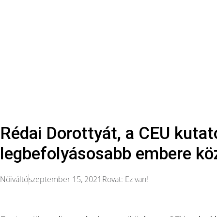
Rédai Dorottyát, a CEU kutató
legbefolyásosabb embere köz
Nőiváltó
szeptember 15, 2021
Rovat:
Ez van!