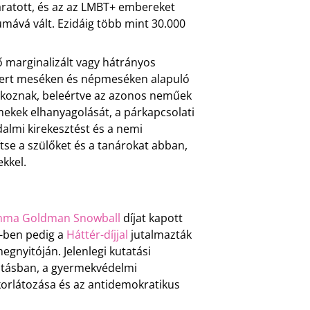
 aratott, és az az LMBT+ embereket
umává vált. Ezidáig több mint 30.000
ő marginalizált vagy hátrányos
smert meséken és népmeséken alapuló
alkoznak, beleértve az azonos neműek
mekek elhanyagolását, a párkapcsolati
dalmi kirekesztést és a nemi
ítse a szülőket és a tanárokat abban,
kkel.
ma Goldman Snowball
díjat kapott
-ben pedig a
Háttér-díjjal
jutalmazták
gnyitóján. Jelenlegi kutatási
tatásban, a gyermekvédelmi
 korlátozása és az antidemokratikus