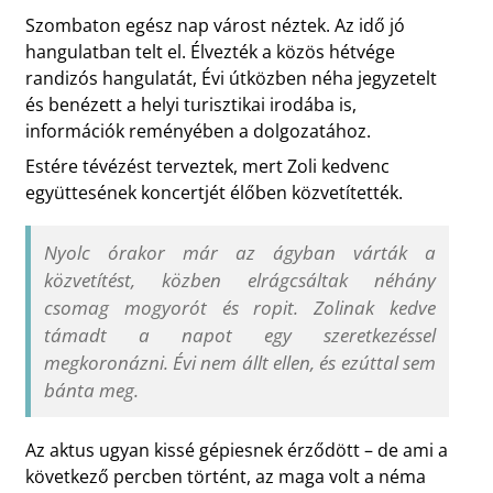
Szombaton egész nap várost néztek. Az idő jó
hangulatban telt el. Élvezték a közös hétvége
randizós hangulatát, Évi útközben néha jegyzetelt
és benézett a helyi turisztikai irodába is,
információk reményében a dolgozatához.
Estére tévézést terveztek, mert Zoli kedvenc
együttesének koncertjét élőben közvetítették.
Nyolc órakor már az ágyban várták a
közvetítést, közben elrágcsáltak néhány
csomag mogyorót és ropit. Zolinak kedve
támadt a napot egy szeretkezéssel
megkoronázni. Évi nem állt ellen, és ezúttal sem
bánta meg.
Az aktus ugyan kissé gépiesnek érződött – de ami a
következő percben történt, az maga volt a néma