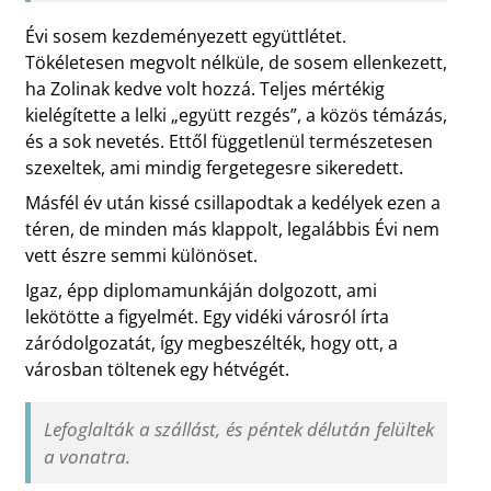
Évi sosem kezdeményezett együttlétet.
Tökéletesen megvolt nélküle, de sosem ellenkezett,
ha Zolinak kedve volt hozzá. Teljes mértékig
kielégítette a lelki „együtt rezgés”, a közös témázás,
és a sok nevetés. Ettől függetlenül természetesen
szexeltek, ami mindig fergetegesre sikeredett.
Másfél év után kissé csillapodtak a kedélyek ezen a
téren, de minden más klappolt, legalábbis Évi nem
vett észre semmi különöset.
Igaz, épp diplomamunkáján dolgozott, ami
lekötötte a figyelmét. Egy vidéki városról írta
záródolgozatát, így megbeszélték, hogy ott, a
városban töltenek egy hétvégét.
Lefoglalták a szállást, és péntek délután felültek
a vonatra.