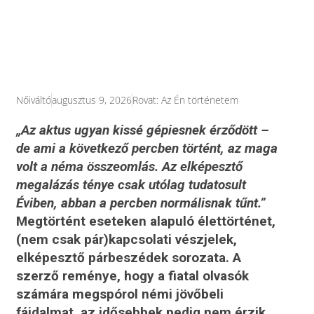
Nőiváltó
augusztus 9, 2026
Rovat:
Az Én történetem
„Az aktus ugyan kissé gépiesnek érződött –
de ami a következő percben történt, az maga
volt a néma összeomlás. Az elképesztő
megalázás ténye csak utólag tudatosult
Éviben, abban a percben normálisnak tűnt.”
Megtörtént eseteken alapuló élettörténet,
(nem csak pár)kapcsolati vészjelek,
elképesztő párbeszédek sorozata. A
szerző reménye, hogy a fiatal olvasók
számára megspórol némi jövőbeli
fájdalmat, az idősebbek pedig nem érzik