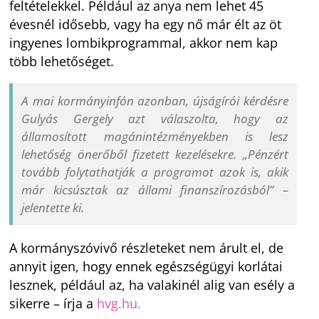
feltételekkel. Például az anya nem lehet 45
évesnél idősebb, vagy ha egy nő már élt az öt
ingyenes lombikprogrammal, akkor nem kap
több lehetőséget.
A mai kormányinfón azonban, újságírói kérdésre
Gulyás Gergely azt válaszolta, hogy az
államosított magánintézményekben is lesz
lehetőség önerőből fizetett kezelésekre.
„Pénzért
tovább folytathatják a programot azok is, akik
már kicsúsztak az állami finanszírozásból”
–
jelentette ki.
A kormányszóvivő részleteket nem árult el, de
annyit igen, hogy ennek egészségügyi korlátai
lesznek, például az, ha valakinél alig van esély a
sikerre – írja a
hvg.hu.