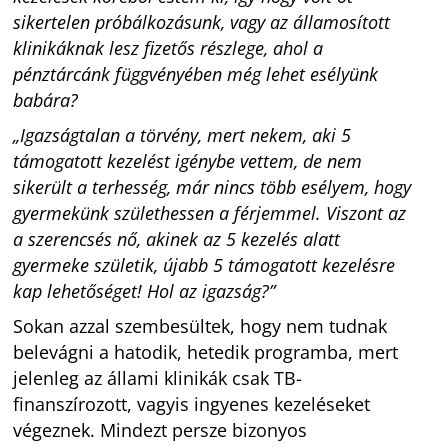
sikertelen próbálkozásunk, vagy az államosított
klinikáknak lesz fizetős részlege, ahol a
pénztárcánk függvényében még lehet esélyünk
babára?
„Igazságtalan a törvény, mert nekem, aki 5
támogatott kezelést igénybe vettem, de nem
sikerült a terhesség, már nincs több esélyem, hogy
gyermekünk születhessen a férjemmel. Viszont az
a szerencsés nő, akinek az 5 kezelés alatt
gyermeke születik, újabb 5 támogatott kezelésre
kap lehetőséget! Hol az igazság?”
Sokan azzal szembesültek, hogy nem tudnak
belevágni a hatodik, hetedik programba, mert
jelenleg az állami klinikák csak TB-
finanszírozott, vagyis ingyenes kezeléseket
végeznek. Mindezt persze bizonyos