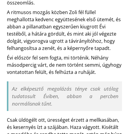
összeomlás.
A ritmusos mozgás közben Zoli fél füllel
meghallotta kedvenc együttesének első ütemét, és
abban a pillanatban egyszerűen kiugrott Évi
testéből, a hátára gördült, és mint aki jól végezte
dolgát, vigyorogva ugrott a távirányítóhoz, hogy
felhangosítsa a zenét, és a képernyőre tapadt.
Évi először fel sem fogta, mi történik. Néhány
másodpercig várt, de nem történt semmi, úgyhogy
vontatottan felült, és felhúzta a ruháját.
Az elképesztő megalázás ténye csak utólag
tudatosult Éviben, abban a percben
normálisnak tűnt.
Csak üldögélt ott, ürességet érzett a mellkasában,
és kesernyés ízt a szájában. Haza vágyott. Kisétált