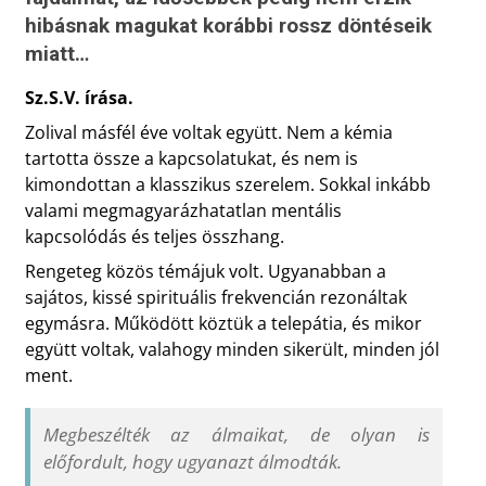
hibásnak magukat korábbi rossz döntéseik
miatt…
Sz.S.V. írása.
Zolival másfél éve voltak együtt. Nem a kémia
tartotta össze a kapcsolatukat, és nem is
kimondottan a klasszikus szerelem. Sokkal inkább
valami megmagyarázhatatlan mentális
kapcsolódás és teljes összhang.
Rengeteg közös témájuk volt. Ugyanabban a
sajátos, kissé spirituális frekvencián rezonáltak
egymásra. Működött köztük a telepátia, és mikor
együtt voltak, valahogy minden sikerült, minden jól
ment.
Megbeszélték az álmaikat, de olyan is
előfordult, hogy ugyanazt álmodták.