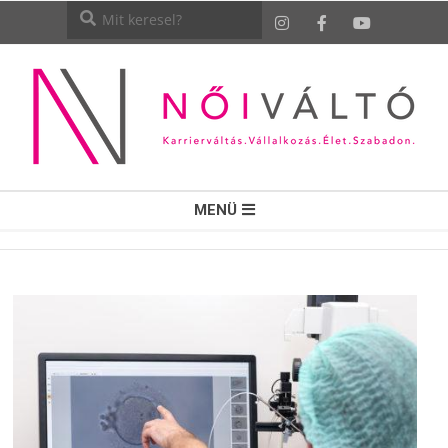
NŐI
MENÜ
VÁLTÓ