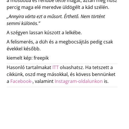
a mosdóba és rendbe tette magát, aztán még húsz
percig maga elé meredve üldögélt a kád szélén.
„Annyira várta ezt a műsort. Érthető. Nem történt
semmi különös.”
A szégyen lassan kúszott a lelkébe.
A felismerés, a düh és a megbocsájtás pedig csak
évekkel később.
kiemelt kép: freepik
Hasonló tartalmakat
ITT
olvashatsz. Ha tetszett a
cikkünk, oszd meg másokkal, és kövess bennünket
a
Facebook-
, valamint
Instagram-oldalunkon
is.