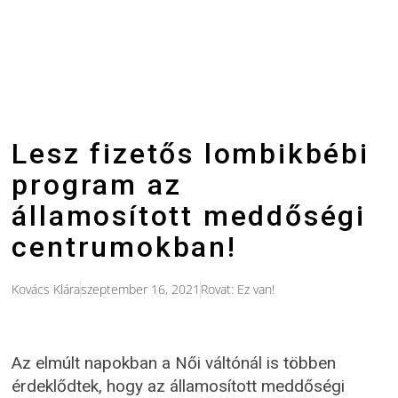
Lesz fizetős lombikbébi
program az
államosított meddőségi
centrumokban!
Kovács Klára
szeptember 16, 2021
Rovat:
Ez van!
Az elmúlt napokban a Női váltónál is többen
érdeklődtek, hogy az államosított meddőségi