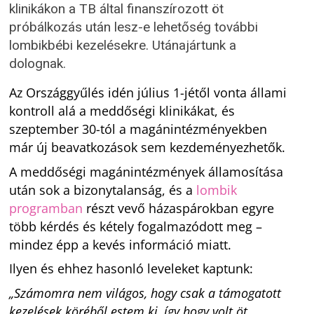
klinikákon a TB által finanszírozott öt
próbálkozás után lesz-e lehetőség további
lombikbébi kezelésekre. Utánajártunk a
dolognak.
Az Országgyűlés idén július 1-jétől vonta állami
kontroll alá a meddőségi klinikákat, és
szeptember 30-tól a magánintézményekben
már új beavatkozások sem kezdeményezhetők.
A meddőségi magánintézmények államosítása
után sok a bizonytalanság, és a
lombik
programban
részt vevő házaspárokban egyre
több kérdés és kétely fogalmazódott meg –
mindez épp a kevés információ miatt.
Ilyen és ehhez hasonló leveleket kaptunk:
„Számomra nem világos, hogy csak a támogatott
kezelések köréből estem ki, így hogy volt öt