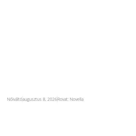
Nőiváltó
augusztus 8, 2026
Rovat:
Novella
Mikor válik jelentőségteljessé egy tekintet
vagy egy egészen hétköznapi jelenet?
Melyik pillanatban válik ragyogóan színessé
egy falevél? Miért nem látjuk azt, ami van?