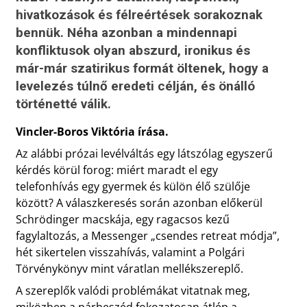
hivatkozások és félreértések sorakoznak
bennük. Néha azonban a mindennapi
konfliktusok olyan abszurd, ironikus és
már-már szatirikus formát öltenek, hogy a
levelezés túlnő eredeti célján, és önálló
történetté válik.
Vincler-Boros Viktória írása.
Az alábbi prózai levélváltás egy látszólag egyszerű
kérdés körül forog: miért maradt el egy
telefonhívás egy gyermek és külön élő szülője
között? A válaszkeresés során azonban előkerül
Schrödinger macskája, egy ragacsos kezű
fagylaltozás, a Messenger „csendes retreat módja”,
hét sikertelen visszahívás, valamint a Polgári
Törvénykönyv mint váratlan mellékszereplő.
A szereplők valódi problémákat vitatnak meg,
miközben a párbeszéd fokozatosan átlép a