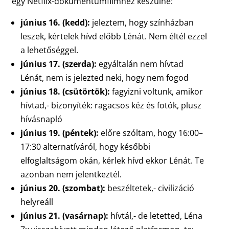
egy Netflix-dokumentumfilmhez készülne:
június 16. (kedd):
jeleztem, hogy színházban
leszek, kértelek hívd előbb Lénát. Nem éltél ezzel
a lehetőséggel.
június 17. (szerda):
egyáltalán nem hívtad
Lénát, nem is jelezted neki, hogy nem fogod
június 18. (csütörtök):
fagyizni voltunk, amikor
hívtad,- bizonyíték: ragacsos kéz és fotók, plusz
hívásnapló
június 19. (péntek):
előre szóltam, hogy 16:00–
17:30 alternatíváról, hogy későbbi
elfoglaltságom okán, kérlek hívd ekkor Lénát. Te
azonban nem jelentkeztél.
június 20. (szombat):
beszéltetek,- civilizáció
helyreáll
június 21. (vasárnap):
hívtál,- de letetted, Léna