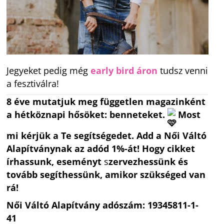
Jegyeket pedig még
early bird áron
tudsz venni
a fesztiválra!
8 éve mutatjuk meg független magazinként
a hétköznapi hősöket: benneteket.
Most
mi kérjük a Te segítségedet. Add a Női Váltó
Alapítványnak az adód 1%-át! Hogy cikket
írhassunk, eseményt
s
zervezhessünk és
tovább segíthessünk, amikor szükséged van
rá!
Női Váltó Alapítvány adószám: 19345811-1-
41