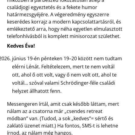
családjogi egyeztetés és a fekete humor
határmezsgyéjére. A végeredmény egyszerre
keserédes korrajz a modern kapcsolattartásról, és
emlékeztető arra, hogy néha egyetlen elmulasztott
telefonhívásból is komplett minisorozat születhet.
Kedves Éva!
június 19-én pénteken 19–20 között nem tudtam
elérni Lénát. Feltételezem, mert te nem voltál
ott, ahol ő ott volt, vagy ő nem volt ott, ahol te
voltál… szóval valami Schrödinger-féle családi
helyzet állhatott fenn.
Messengeren írtál, amit csak később láttam, mert
nálam az a csatorna már „csendes retreat
módban” van. (Tudod, a sok „kedves”= sértő és
zaklató üzenet miatt.) Ha fontos, SMS-t is lehetne
írnod, az nálam még hangos.