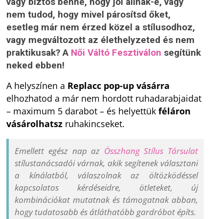
vagy biztos benne, hogy jól állnak-e, vagy
nem tudod, hogy mivel párosítsd őket,
esetleg már nem érzed közel a stílusodhoz,
vagy megváltozott az élethelyzeted és nem
praktikusak? A
Női Váltó Fesztiválon
segítünk
neked ebben!
A helyszínen a
Replacc pop-up vásárra
elhozhatod a már nem hordott ruhadarabjaidat
– maximum 5 darabot – és helyettük
féláron
vásárolhatsz
ruhakincseket.
Emellett egész nap az
Összhang Stílus Társulat
stílustanácsadói várnak, akik segítenek választani
a kínálatból, válaszolnak az öltözködéssel
kapcsolatos kérdéseidre, ötleteket, új
kombinációkat mutatnak és támogatnak abban,
hogy tudatosabb és átláthatóbb gardróbot építs.