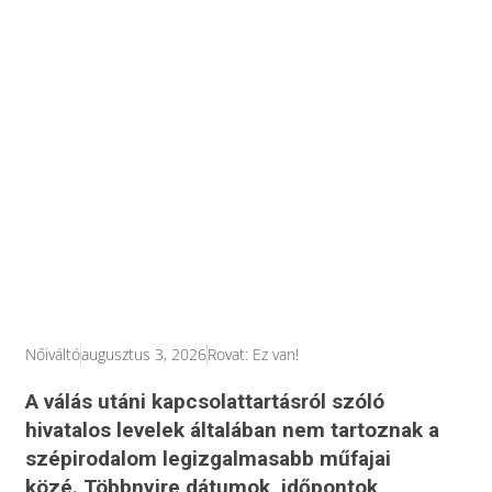
Nőiváltó
augusztus 3, 2026
Rovat:
Ez van!
A válás utáni kapcsolattartásról szóló
hivatalos levelek általában nem tartoznak a
szépirodalom legizgalmasabb műfajai
közé. Többnyire dátumok, időpontok,