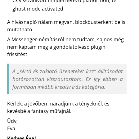
7x visszahívott minden létező platformon, te:
ghost mode activated
A hívásnapló nálam megvan, blockbusterként be is
mutatható.
A Messenger-némításról nem tudtam, sajnos még
nem kaptam meg a gondolatolvasó plugin
frissítést.
A „sértő és zaklató üzeneteket írsz” állításodat
határozottan visszautasítom. Ez így ebben a
formában inkább kreatív írás kategória.
Kérlek, a jövőben maradjunk a tényeknél, és
kevésbé a fantasy műfajnál.
Üdv,
Éva
Kedves Éva!