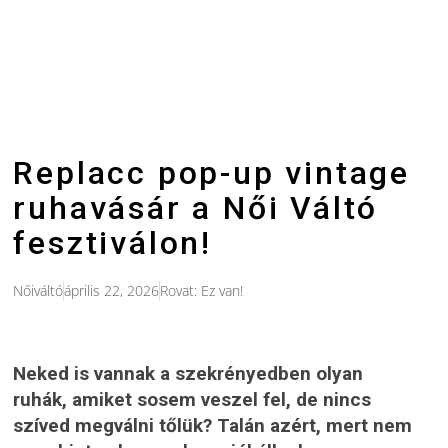
Replacc pop-up vintage
ruhavásár a Női Váltó
fesztiválon!
Nőiváltó
április 22, 2026
Rovat:
Ez van!
Neked is vannak a szekrényedben olyan
ruhák, amiket sosem veszel fel, de nincs
szíved megválni tőlük? Talán azért, mert nem