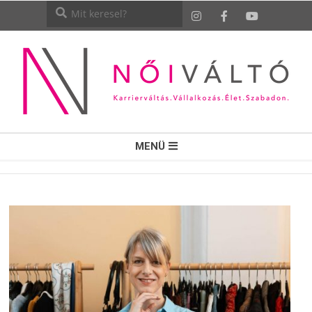
NŐI
MENÜ
VÁLTÓ